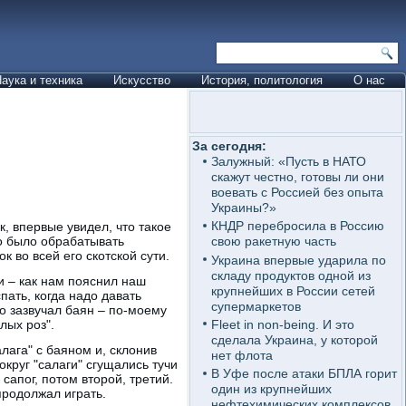
аука и техника
Искусство
История, политология
О нас
За сегодня:
Залужный: «Пусть в НАТО
скажут честно, готовы ли они
воевать с Россией без опыта
Украины?»
КНДР перебросила в Россию
к, впервые увидел, что такое
до было обрабатывать
свою ракетную часть
 во всей его скотской сути.
Украина впервые ударила по
складу продуктов одной из
и – как нам пояснил наш
крупнейших в России сетей
пать, когда надо давать
супермаркетов
о зазвучал баян – по-моему
Fleet in non-being. И это
лых роз".
сделала Украина, у которой
лага" с баяном и, склонив
нет флота
круг "салаги" сгущались тучи
В Уфе после атаки БПЛА горит
 сапог, потом второй, третий.
один из крупнейших
продолжал играть.
нефтехимических комплексов