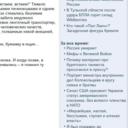
встаем, встаем!" Тяжело
России
олькими печенюшками и одним
В Тульской области после
всю стекались безликие
удара БПЛА горит склад
а забита медленно
Wildberries
евне ленточный транспортер,
Кто такой «Пал Лаич»?
человеческих качеств,
Загадочная фигура Кремля
, толкаемые некой внешней,
За все время:
ик, бумажку в ящик…
Россия умирает
Мифы о Великой Войне
Почему материал про
сиома. И когда позже, в
бурятского танкиста
еивались – я помнил ту
просочился в прессу?
Портрет министра внутренних
дел Колокольцева в кругу
семьи и братвы
Сенат США присвоит Украине
статус американского
союзника, без всякого членства
в НАТО
«Мерзейшая, наглая,
бесстыжая, глупая и алчная
власть»
Я был поражен до