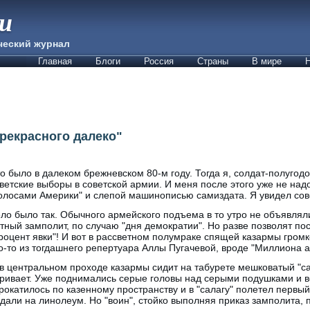
ии
ческий журнал
Главная
Блоги
Россия
Страны
В мире
Н
прекрасного далеко"
о было в далеком брежневском 80-м году. Тогда я, солдат-полугодо
ветские выборы в советской армии. И меня после этого уже не на
олосами Америки" и слепой машинописью самиздата. Я увидел совок
ло было так. Обычного армейского подъема в то утро не объявлял
тный замполит, по случаю "дня демократии". Но разве позволят пос
роцент явки"! И вот в рассветном полумраке спящей казармы громк
о-то из тогдашнего репертуара Аллы Пугачевой, вроде "Миллиона а
о в центральном проходе казармы сидит на табурете мешковатый "са
ивает. Уже поднимались серые головы над серыми подушками и во
 прокатилось по казенному пространству и в "салагу" полетел первый
адали на линолеум. Но "воин", стойко выполняя приказ замполита, 