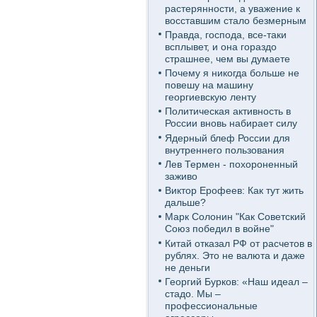
растерянности, а уважение к
восставшим стало безмерным
Правда, господа, все-таки
всплывет, и она гораздо
страшнее, чем вы думаете
Почему я никогда больше не
повешу на машину
георгиевскую ленту
Политическая активность в
России вновь набирает силу
Ядерный блеф России для
внутреннего пользования
Лев Термен - похороненный
заживо
Виктор Ерофеев: Как тут жить
дальше?
Марк Солонин "Как Советский
Союз победил в войне"
Китай отказал РФ от расчетов в
рублях. Это не валюта и даже
не деньги
Георгий Бурков: «Наш идеал –
стадо. Мы –
профессиональные