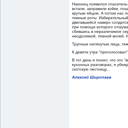
Наконец появился спаситель-
встали, заправили койки, по
крутым яйцом. А потом нас п
темные роты. Избирательный 
двигавшейся наверх солдатск
при помощи которого отгружа
сбившись в неразличимое сер
неодолимой, темной волей. И
Трупные натянутые лица, тя
К девяти утра "проголосовал"
В тот день я понял, что это 
кухонных разговорах, я убеж
скотскую лестницу...
Алексей Широпаев