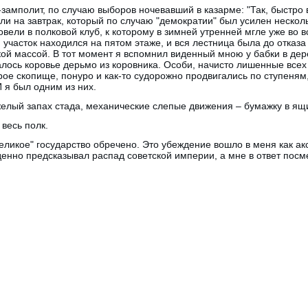
замполит, по случаю выборов ночевавший в казарме: "Так, быстро 
шли на завтрак, который по случаю "демократии" был усилен неск
овели в полковой клуб, к которому в зимней утренней мгле уже во 
участок находился на пятом этаже, и вся лестница была до отказ
ой массой. В тот момент я вспомнил виденный мною у бабки в дер
лось коровье дерьмо из коровника. Особи, начисто лишенные всех 
ое скопище, понуро и как-то судорожно продвигались по ступеням
 я был одним из них.
желый запах стада, механические слепые движения – бумажку в ящ
 весь полк.
"великое" государство обречено. Это убеждение вошло в меня как ак
денно предсказывал распад советской империи, а мне в ответ посм