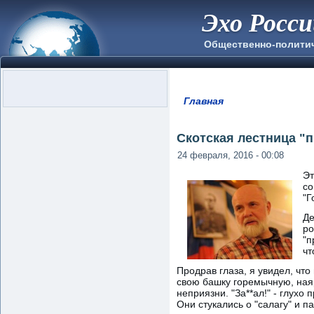
Эхо Росс
Общественно-полити
Главная
Вы здесь
Скотская лестница "
24 февраля, 2016 - 00:08
Эт
со
"Г
Де
ро
"п
чт
Продрав глаза, я увидел, чт
свою башку горемычную, наяр
неприязни. "За**ал!" - глухо
Они стукались о "салагу" и п