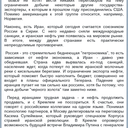
Вовсе не хотят вести никаких переговоров на тему
ограничения добычи некоторые другие государства-
экспортеры, к которым в прошлом году присоединились США.
Помимо американцев к этой группе относится, например,
Норвегия.
Наконец, есть Иран, который сегодня считается союзником
России в Сирии. С него недавно сняли международные
санкции, и иранская нефть уже появилась на мировом рынке.
В итоге, между двумя странами есть практически
непреодолимые противоречия.
Россия - это стремительно беднеющая "петрономика", то есть
зависимая от нефти экономика, а Иран - давно уже
обедневшая. Страна едва вырвалась из-под санкций,
население ждет, когда потекут по земле иранской молочные
реки с кисельными берегами. И ограничение экспорта нефти,
который поможет быстро наполнить бюджет, совершенно не
входит в планы официального Тегерана. Падение цен
иранцев пугает не так сильно как россиян, хотя бы потому, что
цена добычи "черного золота" там заметно ниже.
Перед иранцами трудная задача - и нефть продолжить
продавать, и с Кремлем не поссориться. К счастью, они
говорят с российскими коллегами на одном языке. Понимая
психологию партнеров, в Москву делегировали на переговоры
Касема Сулеймани, который руководит спецназом Корпуса
стражей иранской революции. В Кремле опровергли
возможность будущей встречи Владимира Путина с генералом