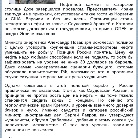
Нефтяной саммит в катарской
столице Дохе завершился провалом. Представители Ирана
так туда и не приехали, отсутствовали также гости из Норвегии
и США. Впрочем и без них члены Организации стран-
экспортеров нефти во главе с Саудовской Аравией и Катаром
не смогли договориться с государствами, которые в ОПЕК не
входят. Эгоизм взял верх.
Министр энергетики Александр Новак зря исколесил полмира
с целью уговорить крупнейшие страны-экспортеры нефти
уменьшить ее добычу. Позиция России понятна. Цену на
нефть надо любыми способами если не поднять, то хотя бы
зафиксировать на уровне не ниже 30 долларов за баррель.
Даже самые консервативные сценарии будущего, которые
обсуждало правительство РФ, показывают, что в противном
случае ситуация в стране может резко ухудшиться.
Однако союзников в этой нелегкой борьбе у России
практически не оказалось. Кто-то, как Саудовская Аравия, в
принципе не против роста цен на нефть – им тоже тяжело
становится сводить концы с концами. Но сейчас это
геополитические враги Кремля, и уровень взаимного доверия
близок к нулю. Именно саудитов и катарцев российский
министр иностранных дел Сергей Лавров, как утверждают
журналисты, обругал "дебилами", добавив к этому совсем уж
непечатное междометие. С тех пор уровень взаимного
уважения не повысился.