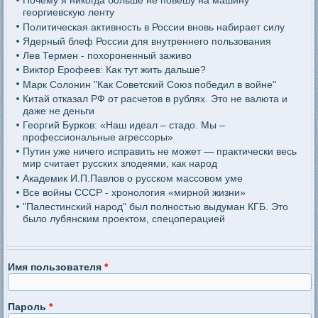
Почему я никогда больше не повешу на машину
георгиевскую ленту
Политическая активность в России вновь набирает силу
Ядерный блеф России для внутреннего пользования
Лев Термен - похороненный заживо
Виктор Ерофеев: Как тут жить дальше?
Марк Солонин "Как Советский Союз победил в войне"
Китай отказал РФ от расчетов в рублях. Это не валюта и
даже не деньги
Георгий Бурков: «Наш идеал – стадо. Мы –
профессиональные агрессоры»
Путин уже ничего исправить не может — практически весь
мир считает русских злодеями, как народ
Академик И.П.Павлов о русском массовом уме
Все войны СССР - хронология «мирной жизни»
"Палестинский народ" был полностью выдуман КГБ. Это
было лубянским проектом, спецоперацией
Имя пользователя
*
Пароль
*