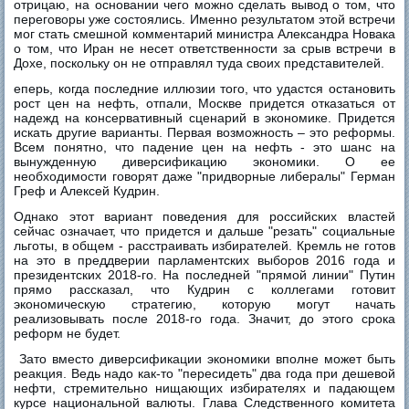
отрицаю, на основании чего можно сделать вывод о том, что
переговоры уже состоялись. Именно результатом этой встречи
мог стать смешной комментарий министра Александра Новака
о том, что Иран не несет ответственности за срыв встречи в
Дохе, поскольку он не отправлял туда своих представителей.
еперь, когда последние иллюзии того, что удастся остановить
рост цен на нефть, отпали, Москве придется отказаться от
надежд на консервативный сценарий в экономике. Придется
искать другие варианты. Первая возможность – это реформы.
Всем понятно, что падение цен на нефть - это шанс на
вынужденную диверсификацию экономики. О ее
необходимости говорят даже "придворные либералы" Герман
Греф и Алексей Кудрин.
Однако этот вариант поведения для российских властей
сейчас означает, что придется и дальше "резать" социальные
льготы, в общем - расстраивать избирателей. Кремль не готов
на это в преддверии парламентских выборов 2016 года и
президентских 2018-го. На последней "прямой линии" Путин
прямо рассказал, что Кудрин с коллегами готовит
экономическую стратегию, которую могут начать
реализовывать после 2018-го года. Значит, до этого срока
реформ не будет.
Зато вместо диверсификации экономики вполне может быть
реакция. Ведь надо как-то "пересидеть" два года при дешевой
нефти, стремительно нищающих избирателях и падающем
курсе национальной валюты. Глава Следственного комитета