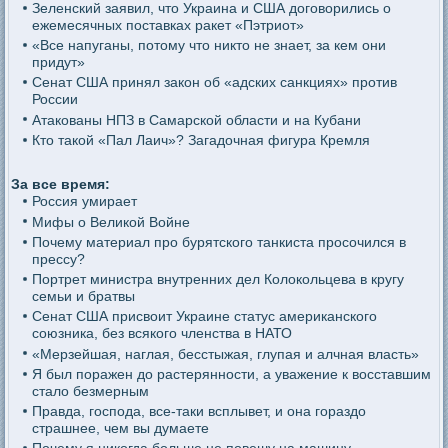
Зеленский заявил, что Украина и США договорились о
ежемесячных поставках ракет «Пэтриот»
«Все напуганы, потому что никто не знает, за кем они
придут»
Сенат США принял закон об «адских санкциях» против
России
Атакованы НПЗ в Самарской области и на Кубани
Кто такой «Пал Лаич»? Загадочная фигура Кремля
За все время:
Россия умирает
Мифы о Великой Войне
Почему материал про бурятского танкиста просочился в
прессу?
Портрет министра внутренних дел Колокольцева в кругу
семьи и братвы
Сенат США присвоит Украине статус американского
союзника, без всякого членства в НАТО
«Мерзейшая, наглая, бесстыжая, глупая и алчная власть»
Я был поражен до растерянности, а уважение к восставшим
стало безмерным
Правда, господа, все-таки всплывет, и она гораздо
страшнее, чем вы думаете