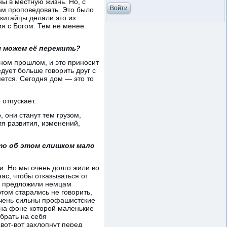
ны в местную жизнь. Но, с
ам проповедовать. Это было
китайцы делали это из
я с Богом. Тем не менее
ы можем её пережить?
ном прошлом, и это приносит
дует больше говорить друг с
ется. Сегодня дом — это то
отпускает.
 они станут тем грузом,
ля развития, изменений,
то об этом слишком мало
и. Но мы очень долго жили во
ас, чтобы отказываться от
ды предложили немцам
этом старались не говорить,
очень сильны профашистские
 на фоне которой маленькие
брать на себя
 вот-вот захлопнут перед