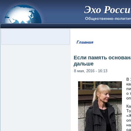
Эхо Росс
Общественно-полити
Главная
Вы здесь
Если память основана
дальше
8 мая, 2016 - 16:13
В 
ка
пи
о 
оп
Ка
То
«Ж
оп
на
од