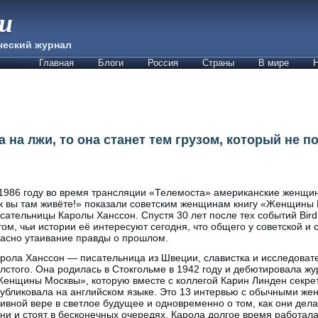
ии
ческий журнал
Главная
Блоги
Россия
Страны
В мире
Н
 на лжи, то она станет тем грузом, который не п
1986 году во время трансляции «Телемоста» американские женщи
к вы там живёте!» показали советским женщинам книгу «Женщины
сательницы Каролы Ханссон. Спустя 30 лет после тех событий Bird 
том, чьи истории её интересуют сегодня, что общего у советской и
асно утаивание правды о прошлом.
рола Ханссон — писательница из Швеции, славистка и исследоват
лстого. Она родилась в Стокгольме в 1942 году и дебютировала ж
енщины Москвы», которую вместе с коллегой Карин Линден секре
убликовала на английском языке. Это 13 интервью с обычными же
ивной вере в светлое будущее и одновременно о том, как они дела
ни и стоят в бесконечных очередях. Карола долгое время работала