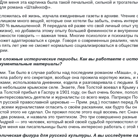
Для меня эта картинка была такой печальной, сильной и трогательн
для романа «Штайнхоф».
к сложилась её жизнь, изучала ежедневные газеты в архиве. Чтение
слишком много вещей, которые они хотели бы забыть, очень интере
00 % вымышленной. Я передала ей разве что свой личный опыт утр
жизни), но добавила этому опыту большей феминности и внутренни
ожности говорить — важная тема. Многие психологи и психиатры пи
может адаптироваться к среде. Говоря о современных реалиях, чело
з пять лет уже не сможет нормально социализироваться в обществе 
ории.
е сложные исторические периоды. Как вы работаете с исто
документальные материалы?
ами. Так было в случае работы над последним романом «Маша», о 
няла работу его секретаря, вообще она прожила короткую жизнь, и
иками, использовала дневники, ездила и разговаривала с людьми. 
в небольшом крымском селе. Знаете, Лев Толстой воевал в Крыму 
а Толстой прибыл в Гаспру в 1901 году, он был очень болен, попол
заинтересовались деятели и журналисты со всего мира. Патриарх П
л русской православной церковью — Прим. ред.) поставил перед Л
д всеми журналистами огласить о своём раскаянии, как будто бы о
стой этого не сделал. Он прожил после этого ещё восемь лет. Сна
два романа, и назвала это триптихом. Это три совершенно разные
Андрей — это человек, который всей своей судьбой противостоял о
 Для меня как писательницы было очень интересно работать с этой 
лическая фигура для русской культуры. А вы исследуете п