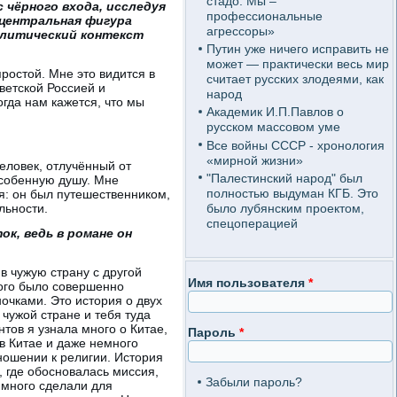
стадо. Мы –
с чёрного входа, исследуя
профессиональные
 центральная фигура
агрессоры»
олитический контекст
Путин уже ничего исправить не
может — практически весь мир
простой. Мне это видится в
считает русских злодеями, как
ветской Россией и
народ
огда нам кажется, что мы
Академик И.П.Павлов о
русском массовом уме
Все войны СССР - хронология
«мирной жизни»
еловек, отлучённый от
"Палестинский народ" был
 особенную душу. Мне
полностью выдуман КГБ. Это
я: он был путешественником,
было лубянским проектом,
льности.
спецоперацией
к, ведь в романе он
в чужую страну с другой
Имя пользователя
*
ного было совершенно
очками. Это история о двух
 чужой стране и тебя туда
тов я узнала много о Китае,
Пароль
*
в Китае и даже немного
ношении к религии. История
, где обосновалась миссия,
Забыли пароль?
 много сделали для