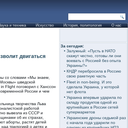
аука и техника
Искусство
История, политология
О нас
За сегодня:
Залужный: «Пусть в НАТО
озволит двигаться
скажут честно, готовы ли они
воевать с Россией без опыта
Украины?»
КНДР перебросила в Россию
свою ракетную часть
ны со словами «Мы знаем,
Fleet in non-being. И это
 Москвы» шведской
in Flight поговорил с Ханссон
сделала Украина, у которой
 современной России и чем
нет флота
Украина впервые ударила по
складу продуктов одной из
ельница творчества Льва
крупнейших в России сетей
урналистской работой
супермаркетов
тно вывезла из СССР и
нщинами об их страхах,
Украинские дроны седьмой раз
ют аборты, растят детей
с начала года ударили по
 над трилогией о детях и
одному из крупнейших НПЗ