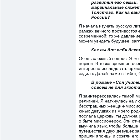
развития его семьи. 
маргинальные сюжеты
Толстого. Как на в
России?
Я начала изучать русскую лит
рамках вечного противостоя
современной: то же давление
можем увидеть будущее, загл
Как вы для себя дек
Очень сложный вопрос. Я же 
церкви. В то же время он оч
интересно исследовать яркие
ездил к Далай-ламе в Тибет,
В романе «Сон учите
совсем не для экзот
Я заинтересовалась темой ми
религией. Я наткнулась на л
бесстрашных женщин-миссионе
юных девушках из моего родно
послала церковь, ты должна 
о быте миссионерок. Эти отч
выучила язык, чтобы больше 
путешествия двух девушек за
пришли японцы и сожгли его.