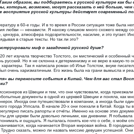
Таким образом, вы подбираетесь к русской культуре как бы 
, которые, возможно, могут рассказать о ней больше, чем
аше восприятие русской культуры действует современный п
ературу в 60-е годы. И в то время в России ситуация тоже была не
ния любви — ненависти. Я нахожу слишком много схожего между со
, цензура, атмосфера подозрительности, насилие, и это пугает. Ин
ядывая в старые тексты. Но так ли это?
онструировали миф о загадочной русской душе?
20 лет изучала творчество Толстого, он мистический и особенный ч
ень русский. Но я не склонна к детерминизму и не верю в какую-то
 характеры. Так я написала роман об Илье Толстом, внуке писател
 был очень харизматичным. Его жизнь была на грани вымысла и реа
ля» вы переносите события в Китай. Чем для вас стал Восто
ики?
ссионеров из Швеции и тем, что они чувствовали, когда приезжали 
юбопытные документы в одной из церквей Швеции и поняла, как м
рок. Иногда они путешествовали в компании, а иногда были один
го города Уппсала. В начале 20-х они поехали в Китай. Когда ты в
регулярно писать рапорты и отчёты. Именно на основе этих докумен
ёты для церкви были довольно личными, как дневники. Я побывала 
понимать и ощущать. Я пыталась понять кое-что о себе, о моём от
канчивается, когда начинается Вторая мировая война. В городишко
 Трудно сказать, можно ли назвать миссию девушек успешной. Они