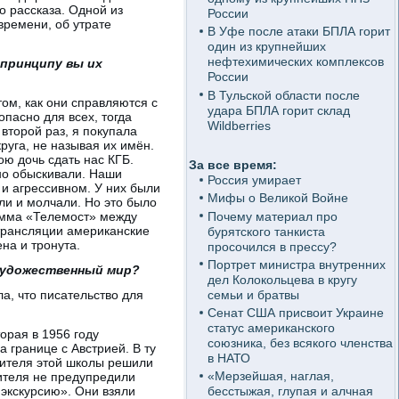
о рассказа. Одной из
России
времени, об утрате
В Уфе после атаки БПЛА горит
один из крупнейших
нефтехимических комплексов
принципу вы их
России
В Тульской области после
том, как они справляются с
удара БПЛА горит склад
опасно для всех, тогда
Wildberries
второй раз, я покупала
руга, не называя их имён.
ю дочь сдать нас КГБ.
За все время:
ьно обыскивали. Наши
Россия умирает
и агрессивном. У них были
Мифы о Великой Войне
ли и молчали. Но это было
Почему материал про
рамма «Телемост» между
трансляции американские
бурятского танкиста
на и тронута.
просочился в прессу?
Портрет министра внутренних
художественный мир?
дел Колокольцева в кругу
семьи и братвы
а, что писательство для
Сенат США присвоит Украине
статус американского
орая в 1956 году
союзника, без всякого членства
 границе с Австрией. В ту
в НАТО
учителя этой школы решили
«Мерзейшая, наглая,
чителя не предупредили
 экскурсию». Они взяли
бесстыжая, глупая и алчная