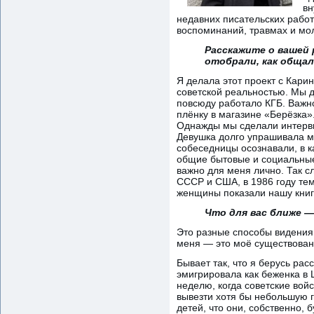
вн
недавних писательских рабо
воспоминаний, травмах и мо
Расскажите о вашей
отобрали, как общал
Я делала этот проект с Карин
советской реальностью. Мы д
повсюду работало КГБ. Важно
плёнку в магазине «Берёзка»
Однажды мы сделали интервь
Девушка долго упрашивала ма
собеседницы осознавали, в к
общие бытовые и социальные 
важно для меня лично. Так с
СССР и США, в 1986 году те
женщины показали нашу книгу
Что для вас ближе 
Это разные способы видения 
меня — это моё существован
Бывает так, что я берусь рас
эмигрировала как беженка в 
неделю, когда советские вой
вывезти хотя бы небольшую г
детей, что они, собственно, 