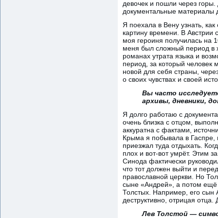
девочек и пошли через горы. 
документальные материалы 
Я поехала в Вену узнать, ка
картину времени. В Австрии 
моя героиня получилась на 1
меня был сложный период в 
романах утрата языка и возм
период, за который человек 
новой для себя страны, чере
о своих чувствах и своей ист
Вы часто исследует
архивы, дневники, 
Я долго работаю с документ
очень близка с отцом, выпол
аккуратна с фактами, источн
Крыма я побывала в Гаспре, 
приезжал туда отдыхать. Когд
плох и вот-вот умрёт. Этим 
Синода фактически руководи
что тот должен выйти и пере
православной церкви. Но Тол
сыне «Андрей», а потом ещё 
Толстых. Например, его сын 
деструктивно, отрицая отца.
Лев Толстой — симво