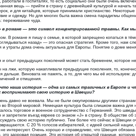
, работали в госпиталях, то есть социально они были очень включе
ранная вещь — прийти в страну с древнейшей культурой и начать т
рок, и для китайцев, которые принимали христианство. Некоторые 
твие и одежду. Но для многих была важна смена парадигмы общени
а: переживание чуда.
 в романе — это символ концентрированной травмы. Как м
м. В романе я пишу о семье, в которой запрещено копаться в тём
оглядываться назад» — это опасная стратегия. Кроме того, нам сле
я и утраты дома очень актуальна для Европы. Понятие о доме меня
 и опыт предыдущих поколений может стать бременем, которое не 
на лжи, которую накапливали предыдущие поколения, то, конечно,
я дальше. Виновата не память, а то, для чего мы её используем: д
аничений и отмщения.
что наша история — одна из самых трагичных в Европе и ч
ак воспринимают свою историю в Швеции?
ень давно не воевала. Мы не были оккупированы другими странам
 во Второй мировой. Немецкая культура была слишком важна для н
жалось торговое и военное сотрудничество с Германией. Это шве
 и запретили въезд евреев со знаком «J» в страну. В обществе об 
суждать свою историю публично. Тем более что сейчас в Швеции 
звращаются. С 20 % голосов избирателей, с идеей сильной нации,
 не интересуют. Очень хорошо и справедливо, что Швеция обязана 
, это здоровая позиция. Это история об открытой границе, которую