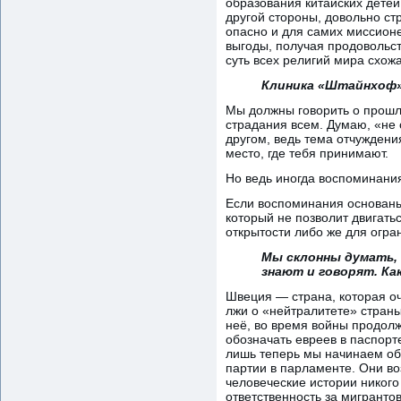
образования китайских детей
другой стороны, довольно ст
опасно и для самих миссионе
выгоды, получая продовольс
суть всех религий мира схож
Клиника «Штайнхоф»
Мы должны говорить о прошло
страдания всем. Думаю, «не 
другом, ведь тема отчуждени
место, где тебя принимают.
Но ведь иногда воспоминания
Если воспоминания основаны 
который не позволит двигатьс
открытости либо же для огр
Мы склонны думать, 
знают и говорят. К
Швеция — страна, которая оч
лжи о «нейтралитете» страны
неё, во время войны продол
обозначать евреев в паспорте
лишь теперь мы начинаем об
партии в парламенте. Они во
человеческие истории никого
ответственность за мигрантов