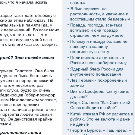
ой, что я начала искать
власть»
Я был поражен до
растерянности, а уважение к
 старых газет даёт объёмную
восставшим стало безмерным
сно за этим наблюдать. Но
Правда, господа, все-таки
аты языка и памяти (да, у
х переживаний. Во всех моих
всплывет, и она гораздо
шут, что пять лет — это
страшнее, чем вы думаете
век, не изучив чужой язык
Почему я никогда больше не
и стать его частью, говорить
повешу на машину
георгиевскую ленту
рией? Это прежде всего
Политическая активность в
России вновь набирает силу
Ядерный блеф России для
дочери Толстого. Она была
внутреннего пользования
 я должна была быть очень
Лев Термен - похороненный
Буквально перед аннексией
заживо
и потом несколько раз
зли слухи, будто он очень
Виктор Ерофеев: Как тут жить
обедоносцев (обер-прокурор
дальше?
ьвом Николаевичем условие,
Марк Солонин "Как Советский
н снова принадлежит
Союз победил в войне"
чала я написала роман о его
Китай отказал РФ от расчетов в
 портреты людей из семьи
рублях. Это не валюта и даже
тцу. Он действовал крайне
темой.
не деньги
Георгий Бурков: «Наш идеал –
араллельные линии