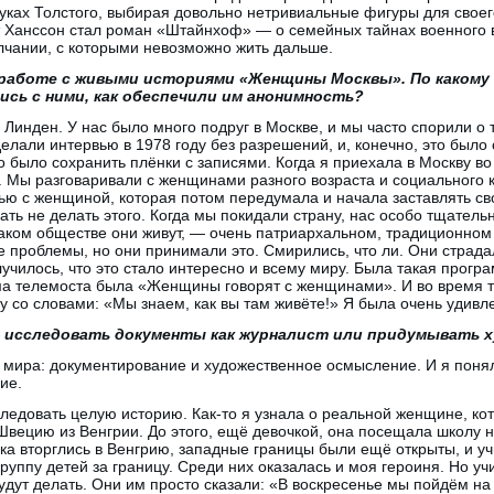
уках Толстого, выбирая довольно нетривиальные фигуры для своег
т Ханссон стал роман «Штайнхоф» — о семейных тайнах военного 
лчании, с которыми невозможно жить дальше.
 работе с живыми историями «Женщины Москвы». По какому 
ись с ними, как обеспечили им анонимность?
 Линден. У нас было много подруг в Москве, и мы часто спорили о 
елали интервью в 1978 году без разрешений, и, конечно, это было 
 было сохранить плёнки с записями. Когда я приехала в Москву во 
. Мы разговаривали с женщинами разного возраста и социального к
ю с женщиной, которая потом передумала и начала заставлять сво
ть не делать этого. Когда мы покидали страну, нас особо тщател
аком обществе они живут, — очень патриархальном, традиционном 
проблемы, но они принимали это. Смирились, что ли. Они страда
лучилось, что это стало интересно и всему миру. Была такая прог
ма телемоста была «Женщины говорят с женщинами». И во время 
 со словами: «Мы знаем, как вы там живёте!» Я была очень удивле
— исследовать документы как журналист или придумывать 
мира: документирование и художественное осмысление. И я понял
ие.
следовать целую историю. Как-то я узнала о реальной женщине, кот
Швецию из Венгрии. До этого, ещё девочкой, она посещала школу на
ска вторглись в Венгрию, западные границы были ещё открыты, и 
руппу детей за границу. Среди них оказалась и моя героиня. Но у
будут делать. Они им просто сказали: «В воскресенье мы пойдём на