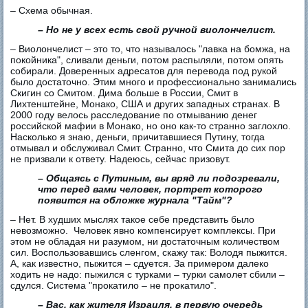
– Схема обычная.
– Но не у всех есть свой ручной виолончелист.
– Виолончелист – это то, что называлось "лавка на бомжа, на
покойника", сливали деньги, потом распыляли, потом опять
собирали. Доверенных адресатов для перевода под рукой
было достаточно. Этим много и профессионально занимались
Скигин со Смитом. Дима больше в России, Смит в
Лихтенштейне, Монако, США и других западных странах. В
2000 году велось расследование по отмыванию денег
российской мафии в Монако, но оно как-то странно заглохло.
Насколько я знаю, деньги, причитавшиеся Путину, тогда
отмывал и обслуживал Смит. Странно, что Смита до сих пор
не призвали к ответу. Надеюсь, сейчас призовут.
– Общаясь с Путиным, вы вряд ли подозревали,
что перед вами человек, портрет которого
появится на обложке журнала "Тайм"?
– Нет. В худших мыслях такое себе представить было
невозможно. Человек явно компенсирует комплексы. При
этом не обладая ни разумом, ни достаточным количеством
сил. Воспользовавшись сленгом, скажу так: Володя пыжится.
А, как известно, пыжится – сдуется. За примером далеко
ходить не надо: пыжился с турками – турки самолет сбили –
сдулся. Система "прокатило – не прокатило".
– Вас, как жителя Израиля, в первую очередь