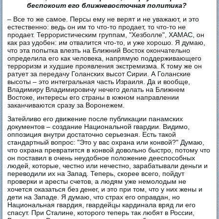
беспокоит его ближневосточная политика?
– Все то же самое. Персы ему не верят и не уважают, и это
естественно: ведь он им то что-то продает, то что-то не
продает. Террористическим группам, "Хезболле", ХАМАС, он
как раз удобен: им отвалится что-то, и уже хорошо. Я думаю,
что эта попытка влезть на Ближний Восток окончательно
определила его как человека, напрямую поддерживающего
терроризм и худшие проявления экстремизма. К тому же он
ратует за передачу Голанских высот Сирии. А Голанские
высоты – это интегральная часть Израиля. Да и вообще,
Владимиру Владимировичу нечего делать на Ближнем
Востоке, интересы его страны в южном направлении
заканчиваются сразу за Воронежем.
Затейливо его движение после публикации панамских
документов – создание Национальной гвардии. Видимо,
оппозиция внутри достаточно серьезная. Есть такой
стандартный вопрос: "Это у вас охрана или конвой?" Думаю,
что охрана превратится в конвой довольно быстро, потому что
он поставил в очень неудобное положение дееспособных
людей, которые, честно или нечестно, зарабатывали деньги и
переводили их на Запад. Теперь, скорее всего, пойдут
проверки и аресты счетов, а людям уже немолодым не
хочется оказаться без денег, и это при том, что у них жены и
дети на Западе. Я думаю, что страх его оправдан, но
Национальная гвардия, гвардейцы кардинала вряд ли его
спасут. При Сталине, которого теперь так любят в России,