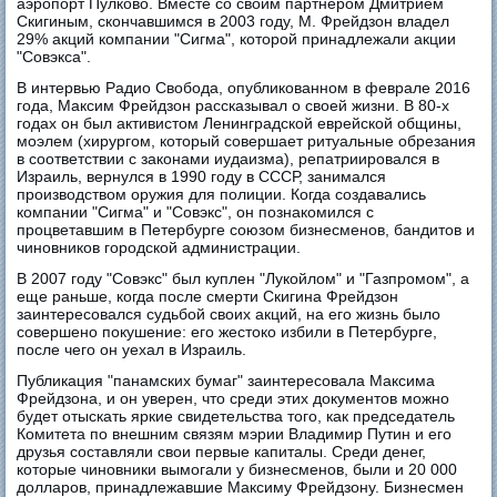
аэропорт Пулково. Вместе со своим партнером Дмитрием
Скигиным, скончавшимся в 2003 году, М. Фрейдзон владел
29% акций компании "Сигма", которой принадлежали акции
"Совэкса".
В интервью Радио Свобода, опубликованном в феврале 2016
года, Максим Фрейдзон рассказывал о своей жизни. В 80-х
годах он был активистом Ленинградской еврейской общины,
моэлем (хирургом, который совершает ритуальные обрезания
в соответствии с законами иудаизма), репатриировался в
Израиль, вернулся в 1990 году в СССР, занимался
производством оружия для полиции. Когда создавались
компании "Сигма" и "Совэкс", он познакомился с
процветавшим в Петербурге союзом бизнесменов, бандитов и
чиновников городской администрации.
В 2007 году "Совэкс" был куплен "Лукойлом" и "Газпромом", а
еще раньше, когда после смерти Скигина Фрейдзон
заинтересовался судьбой своих акций, на его жизнь было
совершено покушение: его жестоко избили в Петербурге,
после чего он уехал в Израиль.
Публикация "панамских бумаг" заинтересовала Максима
Фрейдзона, и он уверен, что среди этих документов можно
будет отыскать яркие свидетельства того, как председатель
Комитета по внешним связям мэрии Владимир Путин и его
друзья составляли свои первые капиталы. Среди денег,
которые чиновники вымогали у бизнесменов, были и 20 000
долларов, принадлежавшие Максиму Фрейдзону. Бизнесмен