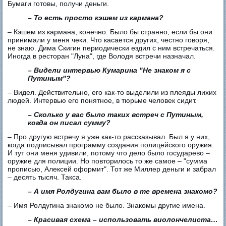
Бумаги готовы, получи деньги.
– То есть просто кэшем из кармана?
– Кэшем из кармана, конечно. Было бы странно, если бы они
принимали у меня чеки. Что касается других, честно говоря,
не знаю. Дима Скигин периодически ездил с ним встречаться.
Иногда в ресторан "Луна", где Володя встречи назначал.
– Видели интервью Кумарина "Не знаком я с
Путиным"?
– Видел. Действительно, его как-то выделили из плеяды лихих
людей. Интервью его понятное, в тюрьме человек сидит.
– Сколько у вас было таких встреч с Путиным,
когда он писал сумму?
– Про другую встречу я уже как-то рассказывал. Был я у них,
когда подписывал программу создания полицейского оружия.
И тут они меня удивили, потому что дело было государево –
оружие для полиции. Но повторилось то же самое – "сумма
прописью, Алексей оформит". Тот же Миллер деньги и забрал
– десять тысяч. Такса.
– А имя Ролдугина вам было в те времена знакомо?
– Имя Ролдугина знакомо не было. Знакомы другие имена.
– Красивая схема – использовать виолончелиста…