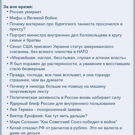
За все время:
Россия умирает
Мифы о Великой Войне
Почему материал про бурятского танкиста просочился в
прессу?
Портрет министра внутренних дел Колокольцева в кругу
семьи и братвы
Сенат США присвоит Украине статус американского
союзника, без всякого членства в НАТО
«Мерзейшая, наглая, бесстыжая, глупая и алчная власть»
Я был поражен до растерянности, а уважение к восставшим
стало безмерным
Правда, господа, все-таки всплывет, и она гораздо
страшнее, чем вы думаете
Почему я никогда больше не повешу на машину
георгиевскую ленту
Политическая активность в России вновь набирает силу
Ядерный блеф России для внутреннего пользования
Лев Термен - похороненный заживо
Виктор Ерофеев: Как тут жить дальше?
Марк Солонин "Как Советский Союз победил в войне"
Китай отказал РФ от расчетов в рублях. Это не валюта и
даже не деньги