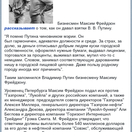
Бизнесмен Максим Фрейдзон
рассказывает
о том, как он давал взятки В. В. Путину.
"Я помню Путина чиновником мэрии. Он
был гармоничен, адекватен должности и среде. За страх, за
долю, за деньги отписывал добрым людям куски городской
собственности, оформлял нужные бумаги, выдавал лицензии,
торговался за проценты, выжимал взятки, мутил что-то с
немцами. Словом, занимал соответствующую дарованиям
нишу в городской пищевой цепочке. Даже пользу родному
городу иногда мог причинить".
Таким запомнился Владимир Путин бизнесмену Максиму
Фрейдзону.
Уроженец Петербурга Максим Фрейдзон подал иск против
"Газпрома", "Лукойла" и других российских компаний, а также
их менеджеров: председателя совета директоров "Газпрома"
Алексея Миллера, генерального директора "Газпром-нефти"
Александра Дюкова, директора компании "Лукойл-бункер" Али
Беглова и директора компании "Горизонт Интернешнл
Трейдинг" Грэма Смита. М. Фрейдзон утверждает, что
ответчики должны выплатить более 540 миллионов долларов
за его долю в нефтяной компании "Совэкс", обслуживающей