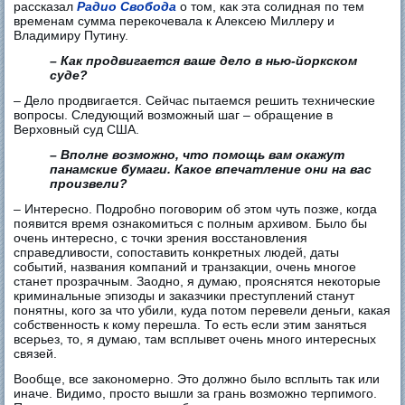
рассказал
Радио Свобода
о том, как эта солидная по тем
временам сумма перекочевала к Алексею Миллеру и
Владимиру Путину.
– Как продвигается ваше дело в нью-йоркском
суде?
– Дело продвигается. Сейчас пытаемся решить технические
вопросы. Следующий возможный шаг – обращение в
Верховный суд США.
– Вполне возможно, что помощь вам окажут
панамские бумаги. Какое впечатление они на вас
произвели?
– Интересно. Подробно поговорим об этом чуть позже, когда
появится время ознакомиться с полным архивом. Было бы
очень интересно, с точки зрения восстановления
справедливости, сопоставить конкретных людей, даты
событий, названия компаний и транзакции, очень многое
станет прозрачным. Заодно, я думаю, прояснятся некоторые
криминальные эпизоды и заказчики преступлений станут
понятны, кого за что убили, куда потом перевели деньги, какая
собственность к кому перешла. То есть если этим заняться
всерьез, то, я думаю, там всплывет очень много интересных
связей.
Вообще, все закономерно. Это должно было всплыть так или
иначе. Видимо, просто вышли за грань возможно терпимого.