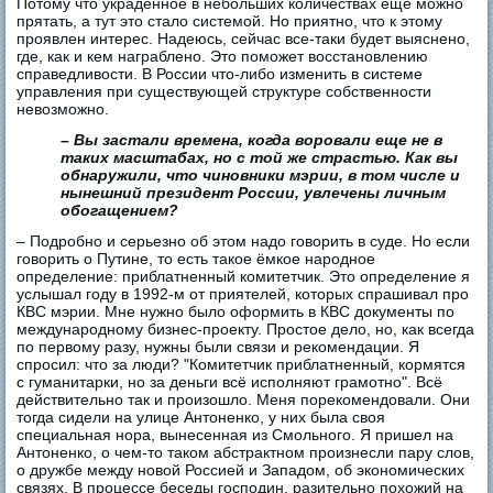
Потому что украденное в небольших количествах еще можно
прятать, а тут это стало системой. Но приятно, что к этому
проявлен интерес. Надеюсь, сейчас все-таки будет выяснено,
где, как и кем награблено. Это поможет восстановлению
справедливости. В России что-либо изменить в системе
управления при существующей структуре собственности
невозможно.
– Вы застали времена, когда воровали еще не в
таких масштабах, но с той же страстью. Как вы
обнаружили, что чиновники мэрии, в том числе и
нынешний президент России, увлечены личным
обогащением?
– Подробно и серьезно об этом надо говорить в суде. Но если
говорить о Путине, то есть такое ёмкое народное
определение: приблатненный комитетчик. Это определение я
услышал году в 1992-м от приятелей, которых спрашивал про
КВС мэрии. Мне нужно было оформить в КВС документы по
международному бизнес-проекту. Простое дело, но, как всегда
по первому разу, нужны были связи и рекомендации. Я
спросил: что за люди? "Комитетчик приблатненный, кормятся
с гуманитарки, но за деньги всё исполняют грамотно". Всё
действительно так и произошло. Меня порекомендовали. Они
тогда сидели на улице Антоненко, у них была своя
специальная нора, вынесенная из Смольного. Я пришел на
Антоненко, о чем-то таком абстрактном произнесли пару слов,
о дружбе между новой Россией и Западом, об экономических
связях. В процессе беседы господин, разительно похожий на