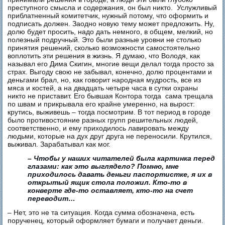
преступного смысла и содержания, он был никто. Услужливый
приблатненный комитетчик, нужный потому, что оформить и
подписать должен. Заодно новую тему может предложить. Ну,
долю будет просить, надо дать немного, в общем, мелкий, но
полезный подручный. Это были разные уровни не столько
принятия решений, сколько возможности самостоятельно
воплотить эти решения в жизнь. Я думаю, что Володя, как
называл его Дима Скигин, многие вещи делал тогда просто за
страх. Выгоду свою не забывал, конечно, долю процентами и
деньгами брал, но, как говорит народная мудрость, все из
мяса и костей, а на двадцать четыре часа в сутки охраны
никто не приставит. Его бывшая Контора тогда сама трещала
по швам и прикрывала его крайне умеренно, на вырост:
крутись, выживешь – тогда посмотрим. В тот период в городе
было противостояние разных групп решительных людей,
соответственно, и ему приходилось лавировать между
людьми, которые на дух друг друга не переносили. Крутился,
выживал. Зарабатывал как мог.
– Чтобы у наших читателей была картинка перед
глазами: как это выглядело? Помню, мне
приходилось давать деньги паспортистке, я их в
открытый ящик стола положил. Кто-то в
конверте где-то оставляет, кто-то на счет
переводит…
– Нет, это не та ситуация. Когда сумма обозначена, есть
порученец, который оформляет бумаги и получает деньги.