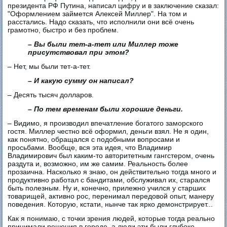
президента РФ Путина, написал цифру и в заключение сказал:
"Оформлением займется Алексей Миллер". На том и
расстались. Надо сказать, что исполнили они всё очень
грамотно, быстро и без проблем.
– Вы были тет-а-тет или Миллер тоже
присутствовал при этом?
– Нет, мы были тет-а-тет.
– И какую сумму он написал?
– Десять тысяч долларов.
– По тем временам были хорошие деньги.
– Видимо, я производил впечатление богатого заморского
гостя. Миллер честно всё оформил, деньги взял. Не я один,
как понятно, обращался с подобными вопросами и
просьбами. Вообще, вся эта идея, что Владимир
Владимирович был каким-то авторитетным гангстером, очень
раздута и, возможно, им же самим. Реальность более
прозаична. Насколько я знаю, он действительно тогда много и
продуктивно работал с бандитами, обслуживал их, старался
быть полезным. Ну и, конечно, прилежно учился у старших
товарищей, активно рос, перенимал передовой опыт, манеру
поведения. Которую, кстати, нынче так ярко демонстрирует...
Как я понимаю, с точки зрения людей, которые тогда реально
принимали решения в городе, а люди эти были глубоко