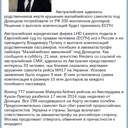
Австралийские адвокаты
родственников жертв крушения малайзийского самолета под
Донецком потребовали от РФ 330 миллионов долларов.
Решение о выплате компенсаций будет принимать ЕСПЧ.
Австралийская юридическая фирма LHD Lawyers подала в
Европейский суд по правам человека (ЕСПЧ) иск к России и ее
президенту Владимиру Путину о выплате компенсаций
родственникам пассажиров, погибших в авиакатастрофе
лайнера "Малайзийских авиалиний" под Донецком. Как
сообщило в субботу, 21 мая, агентство Reuters со ссылкой на
австралийские СМИ, адвокаты из Австралии представляют
интересы 33 человек, чьи близкие оказались жертвами
крушения самолета рейса MH17 на Украине. Исковое
заявление было подано 9 мая. В нем установлена сумма
компенсации в размере 10 млн долларов за каждого
погибшего пассажира.
Boeing 777 компании Malaysia Airlines рейсом из Амстердама в
Куала-Лумпур разбился 17 июля 2014 года недалеко от
Донецка. Все 298 находившихся на борту человек погибли.
Предположительно самолет был сбит ракетой пророссийских
сепаратистов. Украина и страны Запада возлагают
ответственность за авиакатастрофу на российскую сторону,
Москва продолжает отвергать обвинения в причастности к
инцидент.