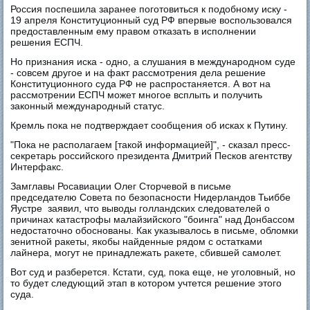
Россия поспешила заранее поготовиться к подобному иску -
19 апреля Конституционный суд РФ впервые воспользовался
предоставленным ему правом отказать в исполнении
решения ЕСПЧ.
Но признания иска - одно, а слушания в международном суде
- совсем другое и на факт рассмотрения дела решение
Конституционного суда РФ не распростаняется. А вот на
рассмотрении ЕСПЧ может многое всплыть и получить
законный международный статус.
Кремль пока не подтверждает сообщения об исках к Путину.
"Пока не располагаем [такой информацией]", - сказал пресс-
секретарь российского президента Дмитрий Песков агентству
Интерфакс.
Замглавы Росавиации Олег Сторчевой в письме
председателю Совета по безопасности Нидерландов Тьиббе
Яустре заявил, что выводы голландских следователей о
причинах катастрофы малайзийского "боинга" над Донбассом
недостаточно обоснованы. Как указывалось в письме, обломки
зенитной ракеты, якобы найденные рядом с остатками
лайнера, могут не принадлежать ракете, сбившей самолет.
Вот суд и разберется. Кстати, суд, пока еще, не уголовный, но
то будет следующий этап в котором учтется решение этого
суда.