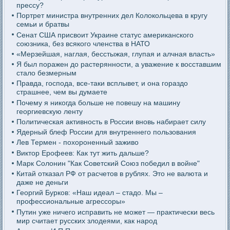
прессу?
Портрет министра внутренних дел Колокольцева в кругу
семьи и братвы
Сенат США присвоит Украине статус американского
союзника, без всякого членства в НАТО
«Мерзейшая, наглая, бесстыжая, глупая и алчная власть»
Я был поражен до растерянности, а уважение к восставшим
стало безмерным
Правда, господа, все-таки всплывет, и она гораздо
страшнее, чем вы думаете
Почему я никогда больше не повешу на машину
георгиевскую ленту
Политическая активность в России вновь набирает силу
Ядерный блеф России для внутреннего пользования
Лев Термен - похороненный заживо
Виктор Ерофеев: Как тут жить дальше?
Марк Солонин "Как Советский Союз победил в войне"
Китай отказал РФ от расчетов в рублях. Это не валюта и
даже не деньги
Георгий Бурков: «Наш идеал – стадо. Мы –
профессиональные агрессоры»
Путин уже ничего исправить не может — практически весь
мир считает русских злодеями, как народ