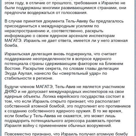
этом году, в отличие от прошлого, требования к Израилю не
были поддержаны многими развивающимися странами, они
предпочли воздержаться от голосования.
В случае принятия документа Тель-Авиву бы предлагалось
присоединиться к международным усилиям по
нераспространению и, соответственно, раскрыть
информацию о своем ядерном арсенале инспекторам
МАГАТЭ. Израиль не дает ответа, имеется ли у него атомная
бомба.
Израильская делегация вновь подчеркнула, что считает
поддержание неопределенности в вопросе ядерного
потенциала страны сдерживающим фактором на Ближнем
Востоке. Раскрытие секрета, по словам главы делегации
Эхуда Азулая, нанесло бы «смертельный удар» по
стабильности в регионе.
Будучи членом МАГАТЭ, Тель-Авив не является участником
ДНЯО и не допускает международных инспекторов на свои
ядерные объекты. Логика еврейского государства состоит в
том, что если Израиль открыто признает, что располагает
собственной атомной бомбой, это подтолкнет его противников
к созданию собственного ядерного оружия. В то же время,
если бомбы у Тель-Авива не окажется, это может лишь
подзадорить потенциального агрессора развязать против
Израиля войну с применением обычных вооружений.
Повсеместно признано, что Израиль получил атомную бомбу