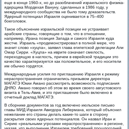
еще в конце 1960-х, но до разоблачений израильского физика-
ядерщика Мордехая Вануну, сделанных в 1986 году, у
международного сообщества не было тому доказательств.
Ядерный потенциал Израиля оценивается в 75–400
боеголовок.
Такое объяснение израильской позиции не устраивает
арабские страны, говорящие о том, что в отношении,
например, Ирана позиция Запада и самого Израиля куда
жестче. Израиль «продемонстрировал в полной мере, что
значит слово «хуцпа», заявил глава египетской делегации Али
Омар Сирри. «Хуцпа» на иврите означает смелость,
переходящую в наглость, причем в еврейской традиции это
качество характеризуется как положительное, и его носители
им обычно гордятся.
Международные усилия по приглашению Израиля к режиму
нераспространения ограничились призывом директора
МАГАТЭ Юкии Амано рассмотреть возможность подписания
ДНЯО. Амано говорил об этом во время своего августовского
визита в Тель-Авив, и это приглашение было включено в
отчетный доклад МАГАТЭ.
В сборнике документов за год включено июльское письмо
главы МИД Израиля Авигдора Либермана, который объяснил
нежелание его страны делать какие-то шаги в сторону
раскрытия своих ядерных потенциалов. Он назвал Иран и
Сирию «реальными угрозами нераспространению» в регионе,
указав, что выполнение Израилем требований прошлогодней