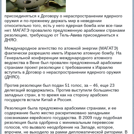
присоединяться к Договору о нераспространении ядерного
оружия и по-прежнему держать мир в неведении
относительно того, есть у него ядерная бомба или все-таки
нет. МАГАТЭ провалило предложенную арабскими странами
резолюцию, требующую от Тель-Авива присоединиться к
ДНЯО.
Международное агентство по атомной энергии (МАГАТЭ)
фактически разрешило иметь Израилю атомную бомбу. На
Генеральной конференции международного атомного
ведомства в Вене был провален предложенный арабскими
странами проект резолюции с требованием к Израилю
вступить в Договор о нераспространении ядерного оружия
(ДНЯО).
Против резолюции был подан 51 голос, за – 46, еще 23
делегаций воздержались. Против выступили большинство
западных стран, в то время как на сторону арабских
государств встали Китай и Россия.
Резолюция была предложена арабскими странами, и ее
содержание было жестко раскритиковано западными
союзниками еврейского государства. В 2009 году подобная
резолюция была одобрена с минимальным перевесом
голосов, что вызвало неодобрение на Западе, которое,
впрочем, не выходило за рамки дипломатической риторики. В