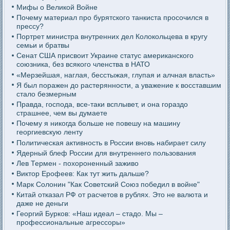
Мифы о Великой Войне
Почему материал про бурятского танкиста просочился в
прессу?
Портрет министра внутренних дел Колокольцева в кругу
семьи и братвы
Сенат США присвоит Украине статус американского
союзника, без всякого членства в НАТО
«Мерзейшая, наглая, бесстыжая, глупая и алчная власть»
Я был поражен до растерянности, а уважение к восставшим
стало безмерным
Правда, господа, все-таки всплывет, и она гораздо
страшнее, чем вы думаете
Почему я никогда больше не повешу на машину
георгиевскую ленту
Политическая активность в России вновь набирает силу
Ядерный блеф России для внутреннего пользования
Лев Термен - похороненный заживо
Виктор Ерофеев: Как тут жить дальше?
Марк Солонин "Как Советский Союз победил в войне"
Китай отказал РФ от расчетов в рублях. Это не валюта и
даже не деньги
Георгий Бурков: «Наш идеал – стадо. Мы –
профессиональные агрессоры»