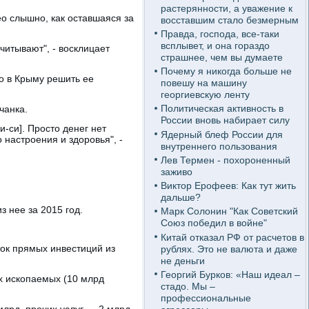
растерянности, а уважение к
о слышно, как оставшаяся за
восставшим стало безмерным
Правда, господа, все-таки
всплывет, и она гораздо
читывают", - восклицает
страшнее, чем вы думаете
Почему я никогда больше не
но в Крыму решить ее
повешу на машину
георгиевскую ленту
Политическая активность в
чанка.
России вновь набирает силу
-си]. Просто денег нет
Ядерный блеф России для
 настроения и здоровья", -
внутреннего пользования
Лев Термен - похороненный
заживо
Виктор Ерофеев: Как тут жить
дальше?
 нее за 2015 год.
Марк Солонин "Как Советский
Союз победил в войне"
Китай отказал РФ от расчетов в
ток прямых инвестиций из
рублях. Это не валюта и даже
не деньги
Георгий Бурков: «Наш идеал –
х ископаемых (10 млрд
стадо. Мы –
профессиональные
лрд, прочих услуг — 2 млрд,