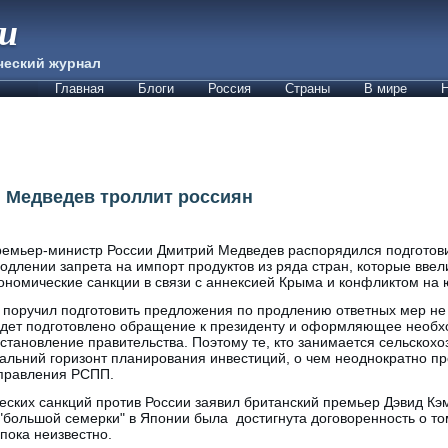
ии
ческий журнал
Главная
Блоги
Россия
Страны
В мире
Н
 Медведев троллит россиян
емьер-министр России Дмитрий Медведев распорядился подготови
одлении запрета на импорт продуктов из ряда стран, которые ввел
ономические санкции в связи с аннексией Крыма и конфликтом на 
 поручил подготовить предложения по продлению ответных мер не н
дет подготовлено обращение к президенту и оформляющее необ
становление правительства. Поэтому те, кто занимается сельскох
альний горизонт планирования инвестиций, о чем неоднократно пр
 правления РСПП.
ских санкций против России заявил британский премьер Дэвид Кэм
большой семерки" в Японии была достигнута договоренность о том
 пока неизвестно.