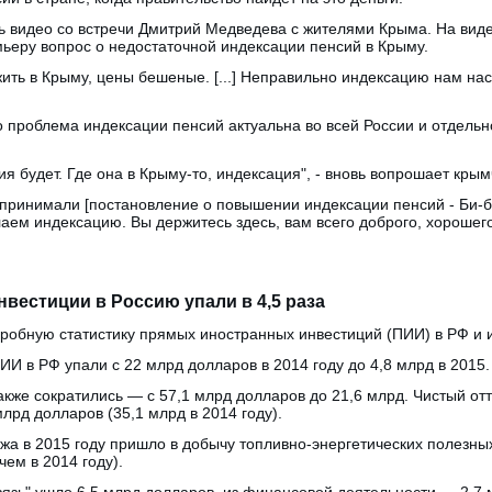
ь видео со встречи Дмитрий Медведева с жителями Крыма. На виде
ьеру вопрос о недостаточной индексации пенсий в Крыму.
ть в Крыму, цены бешеные. [...] Неправильно индексацию нам нас
то проблема индексации пенсий актуальна во всей России и отдель
ия будет. Где она в Крыму-то, индексация", - вновь вопрошает крым
 принимали [постановление о повышении индексации пенсий - Би-би
лаем индексацию. Вы держитесь здесь, вам всего доброго, хорошего
вестиции в Россию упали в 4,5 раза
робную статистику прямых иностранных инвестиций (ПИИ) в РФ и из
ИИ в РФ упали с 22 млрд долларов в 2014 году до 4,8 млрд в 2015.
акже сократились — с 57,1 млрд долларов до 21,6 млрд. Чистый от
млрд долларов (35,1 млрд в 2014 году).
жа в 2015 году пришло в добычу топливно-энергетических полезны
ем в 2014 году).
язь" ушло 6,5 млрд долларов, из финансовой деятельности — 2,7 м