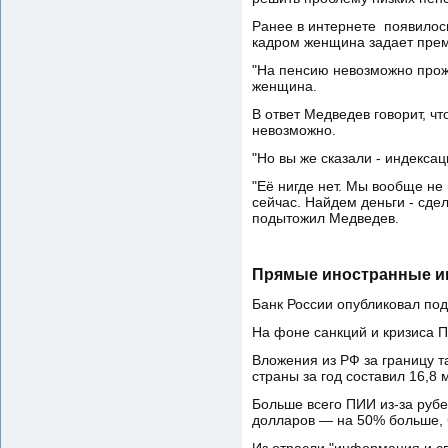
Ранее в интернете появилос
кадром женщина задает прем
"На пенсию невозможно прожи
женщина.
В ответ Медведев говорит, ч
невозможно.
"Но вы же сказали - индексац
"Её нигде нет. Мы вообще не
сейчас. Найдем деньги - сде
подытожил Медведев.
Прямые иностранные ин
Банк России опубликовал под
На фоне санкций и кризиса П
Вложения из РФ за границу т
страны за год составил 16,8 
Больше всего ПИИ из-за рубе
долларов — на 50% больше, ч
Из отрасли "информация и св