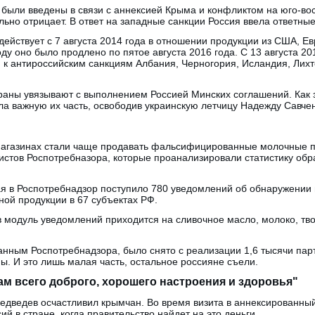
были введены в связи с аннексией Крыма и конфликтом на юго-вос
ьно отрицает. В ответ на западные санкции Россия ввела ответные
ействует с 7 августа 2014 года в отношении продукции из США, Ев
ду оно было продлено по пятое августа 2016 года. С 13 августа 201
к антироссийским санкциям Албания, Черногория, Исландия, Лихт
раны увязывают с выполнением Россией Минских соглашений. Как 
а важную их часть, освободив украинскую летчицу Надежду Савченк
 магазинах стали чаще продавать фальсифицированные молочные п
истов Роспотребназора, которые проанализировали статистику об
ая в Роспотребнадзор поступило 780 уведомлений об обнаружении 
й продукции в 67 субъектах РФ.
 модуль уведомлений приходится на сливочное масло, молоко, тво
данным Роспотребнадзора, было снято с реализации 1,6 тысячи па
ы. И это лишь малая часть, остальное россияне съели.
ам всего доброго, хорошего настроения и здоровья"
 Медведев осчастливил крымчан. Во время визита в аннексированн
й в стране, когда правительство найдет на это деньги.