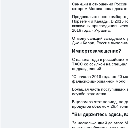
Санкции в отношении России 
котором Москва последовател
Продовольственное эмбарго д
Норвегии и Канады. В 2015 го
включены присоединившиеся 
2016 года - Украина.
Отмену санкций западные ст
Джон Керри, Россия выполнил
Импортозамещение?
С начала года в российских
ТАСС со ссылкой на специал
подразделений.
"C начала 2016 года по 20 м
фальсифицированной молочно
Большая часть поступивших в
службе ведомства.
В целом за этот период, по 
продуктов объемом 26,4 тонн
"Вы держитесь здесь, в
За несколько дней до этого
решить проблему низких пенси