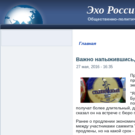
Эхо Росс
Общественно-полити
Главная
Вы здесь
Важно напыжившись,
27 мая, 2016 - 16:35
Пр
пр
эк
"Я
Бу
по
получат более длительный, д
сказал он на встрече с бюро
Ранее о продлении экономиче
между участниками саммита "
продлены, но на какой срок -