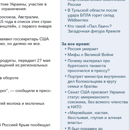
токе Украины, участие в
России
 ограничения.
В Тульской области после
удара БПЛА горит склад
росоюза, Австралии,
Wildberries
5 года в список этих стран
Кто такой «Пал Лаич»?
енштейн, с первого января
Загадочная фигура Кремля
заявил госсекретарь США
о, но далеко не все.
За все время:
Россия умирает
Мифы о Великой Войне
родукты, передает 27 мая
Почему материал про
ращений из региональных
бурятского танкиста
просочился в прессу?
Портрет министра внутренних
в обороте
дел Колокольцева в кругу
семьи и братвы
рог", — сообщили в пресс-
Сенат США присвоит Украине
статус американского
союзника, без всякого членства
ртий молока и молочных
в НАТО
«Мерзейшая, наглая,
бесстыжая, глупая и алчная
власть»
ый Россией Крым пообещал
Я был поражен до