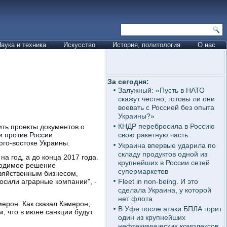
аука и техника
Искусство
История, политология
О нас
За сегодня:
Залужный: «Пусть в НАТО
скажут честно, готовы ли они
воевать с Россией без опыта
Украины?»
КНДР перебросила в Россию
ть проекты документов о
и против России
свою ракетную часть
юго-востоке Украины.
Украина впервые ударила по
складу продуктов одной из
а год, а до конца 2017 года.
крупнейших в России сетей
ходимое решение
супермаркетов
озяйственным бизнесом,
Fleet in non-being. И это
осили аграрные компании", -
сделала Украина, у которой
нет флота
ерон. Как сказал Кэмерон,
В Уфе после атаки БПЛА горит
, что в июне санкции будут
один из крупнейших
нефтехимических комплексов