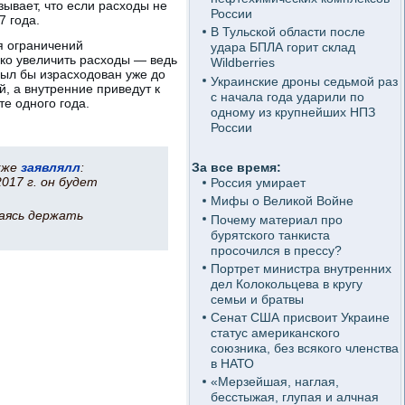
ывает, что если расходы не
России
7 года.
В Тульской области после
я ограничений
удара БПЛА горит склад
зко увеличить расходы — ведь
Wildberries
был бы израсходован уже до
Украинские дроны седьмой раз
й, а внутренние приведут к
с начала года ударили по
е одного года.
одному из крупнейших НПЗ
России
кже
заявлялл
:
За все время:
017 г. он будет
Россия умирает
Мифы о Великой Войне
аясь держать
Почему материал про
бурятского танкиста
просочился в прессу?
Портрет министра внутренних
дел Колокольцева в кругу
семьи и братвы
Сенат США присвоит Украине
статус американского
союзника, без всякого членства
в НАТО
«Мерзейшая, наглая,
бесстыжая, глупая и алчная