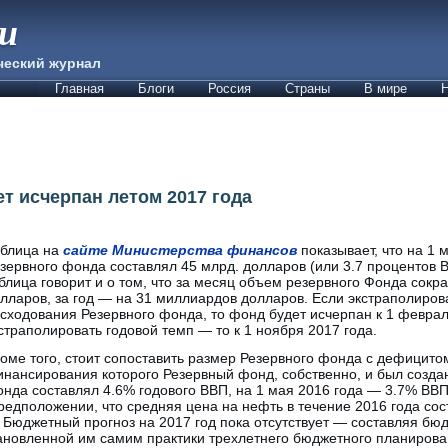
ии
ческий журнал
Главная
Блоги
Россия
Страны
В мире
Н
т исчерпан летом 2017 года
блица на
сайте Министерства финансов
показывает, что на 1 
зервного фонда составлял 45 млрд. долларов (или 3.7 процентов В
блица говорит и о том, что за месяц объем резервного Фонда сокр
лларов, за год — на 31 миллиардов долларов. Если экстраполиро
сходования Резервного фонда, то фонд будет исчерпан к 1 феврал
страполировать годовой темп — то к 1 ноября 2017 года.
оме того, стоит сопоставить размер Резервного фонда с дефицито
нансирования которого Резервный фонд, собственно, и был создан
онда составлял 4.6% годового ВВП, на 1 мая 2016 года — 3.7% ВВ
предположении, что средняя цена на нефть в течение 2016 года сос
 Бюджетный прогноз на 2017 год пока отсутствует — составляя бюд
ановленной им самим практики трехлетнего бюджетного планирова