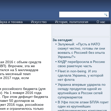
аука и техника
Искусство
История, политология
О нас
За сегодня:
Залужный: «Пусть в НАТО
скажут честно, готовы ли они
воевать с Россией без опыта
Украины?»
КНДР перебросила в Россию
мая 2016 г. объем средств
ВП). Впрочем, эта же
свою ракетную часть
атился на 5 миллиардов
Fleet in non-being. И это
вать месячный темп
сделала Украина, у которой
я 2017 года, если
нет флота
Украина впервые ударила по
складу продуктов одной из
м российского бюджета (для
). На 1 января 2016 года
крупнейших в России сетей
П. При этом дефицит бюджета
супермаркетов
тавит 50 долларов за
В Уфе после атаки БПЛА горит
жет 2016 года, российское
один из крупнейших
ния и ограничилось только
нефтехимических комплексов