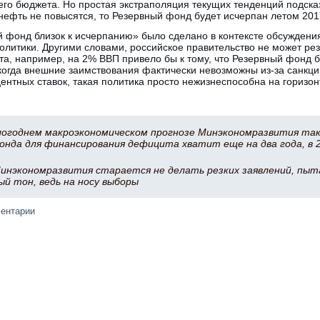
его бюджета. Но простая экстраполяция текущих тенденций подсказ
нефть не повысятся, то Резервный фонд будет исчерпан летом 201
 фонд близок к исчерпанию» было сделано в контексте обсуждени
литики. Другими словами, российское правительство не может ре
а, например, на 2% ВВП привело бы к тому, что Резервный фонд 
 когда внешние заимствования фактически невозможны из-за санкци
ентных ставок, такая политика просто нежизнеспособна на горизонт
логоднем макроэкономическом прогнозе Минэкономразвития та
онда для финансирования дефицита хватит еще на два года, в 2
Минэкономразвития старается не делать резких заявлений, пыт
й тон, ведь на носу выборы
ментарии