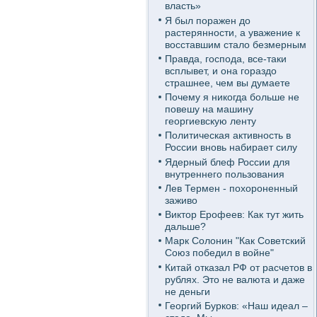
власть»
Я был поражен до
растерянности, а уважение к
восставшим стало безмерным
Правда, господа, все-таки
всплывет, и она гораздо
страшнее, чем вы думаете
Почему я никогда больше не
повешу на машину
георгиевскую ленту
Политическая активность в
России вновь набирает силу
Ядерный блеф России для
внутреннего пользования
Лев Термен - похороненный
заживо
Виктор Ерофеев: Как тут жить
дальше?
Марк Солонин "Как Советский
Союз победил в войне"
Китай отказал РФ от расчетов в
рублях. Это не валюта и даже
не деньги
Георгий Бурков: «Наш идеал –