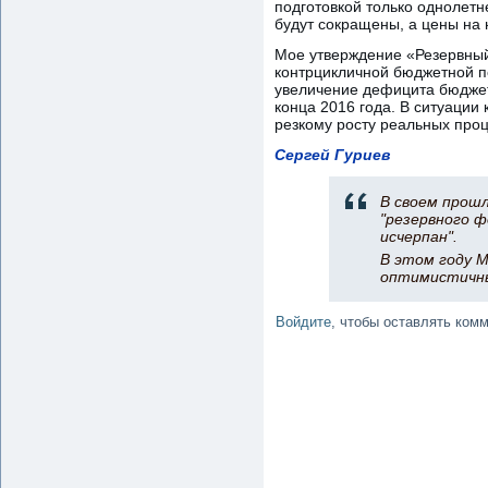
подготовкой только однолетн
будут сокращены, а цены на 
Мое утверждение «Резервный
контрцикличной бюджетной по
увеличение дефицита бюджет
конца 2016 года. В ситуации
резкому росту реальных проц
Сергей Гуриев
В своем прош
"резервного ф
исчерпан".
В этом году 
оптимистичны
Войдите
, чтобы оставлять ком