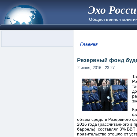
Эхо Росс
Общественно-полити
Главная
Вы здесь
Резервный фонд буде
2 июня, 2016 - 23:27
Та
Ре
та
до
ра
эк
Кр
фи
объем средств Резервного ф
2016 года (рассчитанного в 
баррель), составлял 3% ВВП.
правительство отошло от уст