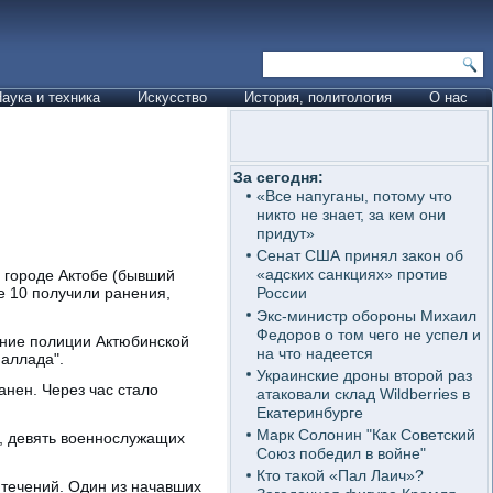
аука и техника
Искусство
История, политология
О нас
За сегодня:
«Все напуганы, потому что
никто не знает, за кем они
придут»
Сенат США принял закон об
«адских санкциях» против
м городе Актобе (бывший
е 10 получили ранения,
России
Экс-министр обороны Михаил
Федоров о том чего не успел и
ение полиции Актюбинской
на что надеется
аллада".
Украинские дроны второй раз
анен. Через час стало
атаковали склад Wildberries в
Екатеринбурге
Марк Солонин "Как Советский
, девять военнослужащих
Союз победил в войне"
Кто такой «Пал Лаич»?
течений. Один из начавших