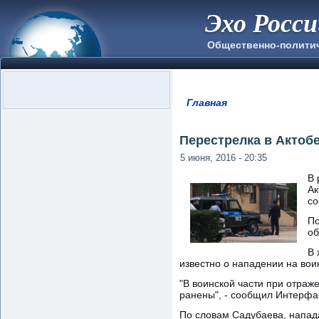
Эхо Росс
Общественно-полити
Главная
Вы здесь
Перестрелка в Актоб
5 июня, 2016 - 20:35
В 
Ак
со
По
об
В 
известно о нападении на вои
"В воинской части при отра
ранены", - сообщил Интерфа
По словам Садубаева, напад