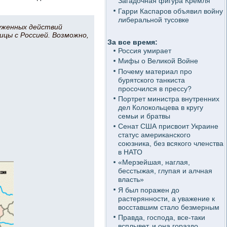
Загадочная фигура Кремля
Гарри Каспаров объявил войну
либеральной тусовке
уженных действий
ицы с Россией. Возможно,
За все время:
Россия умирает
Мифы о Великой Войне
Почему материал про
бурятского танкиста
просочился в прессу?
Портрет министра внутренних
дел Колокольцева в кругу
семьи и братвы
Сенат США присвоит Украине
статус американского
союзника, без всякого членства
в НАТО
«Мерзейшая, наглая,
бесстыжая, глупая и алчная
власть»
Я был поражен до
растерянности, а уважение к
восставшим стало безмерным
Правда, господа, все-таки
всплывет, и она гораздо