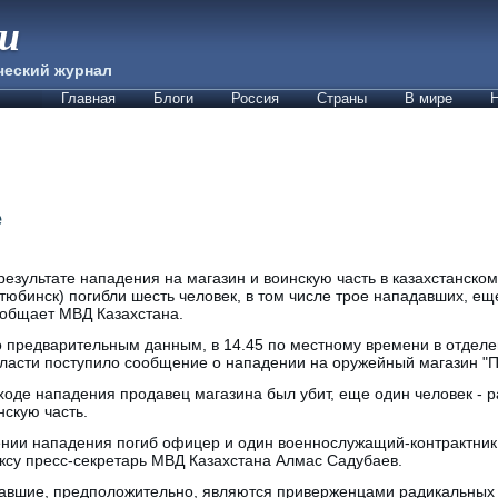
ии
ческий журнал
Главная
Блоги
Россия
Страны
В мире
Н
е
результате нападения на магазин и воинскую часть в казахстанско
тюбинск) погибли шесть человек, в том числе трое нападавших, ещ
общает МВД Казахстана.
 предварительным данным, в 14.45 по местному времени в отдел
ласти поступило сообщение о нападении на оружейный магазин "П
ходе нападения продавец магазина был убит, еще один человек - р
нскую часть.
жении нападения погиб офицер и один военнослужащий-контрактник
ксу пресс-секретарь МВД Казахстана Алмас Садубаев.
авшие, предположительно, являются приверженцами радикальных 