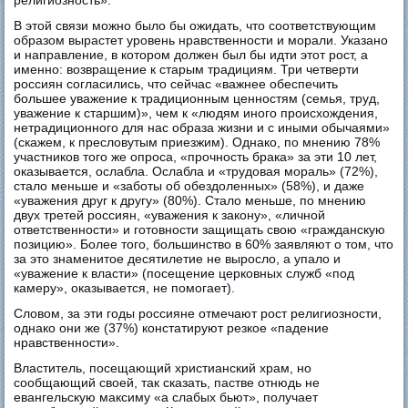
В этой связи можно было бы ожидать, что соответствующим
образом вырастет уровень нравственности и морали. Указано
и направление, в котором должен был бы идти этот рост, а
именно: возвращение к старым традициям. Три четверти
россиян согласились, что сейчас «важнее обеспечить
большее уважение к традиционным ценностям (семья, труд,
уважение к старшим)», чем к «людям иного происхождения,
нетрадиционного для нас образа жизни и с иными обычаями»
(скажем, к пресловутым приезжим). Однако, по мнению 78%
участников того же опроса, «прочность брака» за эти 10 лет,
оказывается, ослабла. Ослабла и «трудовая мораль» (72%),
стало меньше и «заботы об обездоленных» (58%), и даже
«уважения друг к другу» (80%). Стало меньше, по мнению
двух третей россиян, «уважения к закону», «личной
ответственности» и готовности защищать свою «гражданскую
позицию». Более того, большинство в 60% заявляют о том, что
за это знаменитое десятилетие не выросло, а упало и
«уважение к власти» (посещение церковных служб «под
камеру», оказывается, не помогает).
Словом, за эти годы россияне отмечают рост религиозности,
однако они же (37%) констатируют резкое «падение
нравственности».
Властитель, посещающий христианский храм, но
сообщающий своей, так сказать, пастве отнюдь не
евангельскую максиму «а слабых бьют», получает