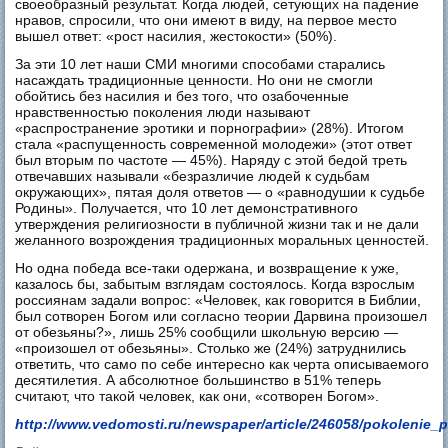
своеобразный результат. Когда людей, сетующих на падение
нравов, спросили, что они имеют в виду, на первое место
вышел ответ: «рост насилия, жестокости» (50%).
За эти 10 лет наши СМИ многими способами старались
насаждать традиционные ценности. Но они не смогли
обойтись без насилия и без того, что озабоченные
нравственностью поколения люди называют
«распространение эротики и порнографии» (28%). Итогом
стала «распущенность современной молодежи» (этот ответ
был вторым по частоте — 45%). Наряду с этой бедой треть
отвечавших называли «безразличие людей к судьбам
окружающих», пятая доля ответов — о «равнодушии к судьбе
Родины». Получается, что 10 лет демонстративного
утверждения религиозности в публичной жизни так и не дали
желанного возрождения традиционных моральных ценностей.
Но одна победа все-таки одержана, и возвращение к уже,
казалось бы, забытым взглядам состоялось. Когда взрослым
россиянам задали вопрос: «Человек, как говорится в Библии,
был сотворен Богом или согласно теории Дарвина произошел
от обезьяны?», лишь 25% сообщили школьную версию —
«произошел от обезьяны». Столько же (24%) затруднились
ответить, что само по себе интересно как черта описываемого
десятилетия. А абсолютное большинство в 51% теперь
считают, что такой человек, как они, «сотворен Богом».
http://www.vedomosti.ru/newspaper/article/246058/pokolenie_