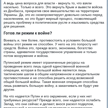
А ведь цена вопроса для власти - вернуть то, что взяли
насильно. Только и всего. Это вернуть Крым и вывести войска
из Донбасса, прекратив свое вмешательство на территории
Украины. Да, это их скомпрометирует довольно сильно перед
населением, но это будет мирный процесс, позволяющий
решать проблему в политическом русле и изыскивать средства
для решения.
Готов ли режим к войне?
Воевать и, тем более, противостоять в условиях большой
войны этот режим не способен. У него на это попросту нет
средств. Война это, прежде всего, экономика, богатство
страны, адекватное государственное управление и только
потом вооружение и войска.
Путинский режим имеет ограниченные ресурсы на
проведение всего лишь одной единственной военной
операции, которая в большой войне является лишь
тактическим шагом в общем напряженном и изнурительном
противостоянии и не способна решить исход возможной
общей большой войны. Такая военная операция способна
лишь развязать большую войну, а заканчивать ее будут уже
другие.
На что надеется Путин и его окружение, если у них нет
требуемых ресурсов? Прежде всего, они надеются ослабить
Запад, что они сейчас и делают, внося раскол подкупом,
пропагандой и поддержкой ультраправых политических