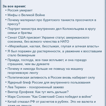
За все время:
Россия умирает
Мифы о Великой Войне
Почему материал про бурятского танкиста просочился в
прессу?
Портрет министра внутренних дел Колокольцева в кругу
семьи и братвы
Сенат США присвоит Украине статус американского
союзника, без всякого членства в НАТО
«Мерзейшая, наглая, бесстыжая, глупая и алчная власть»
Я был поражен до растерянности, а уважение к восставшим
стало безмерным
Правда, господа, все-таки всплывет, и она гораздо
страшнее, чем вы думаете
Почему я никогда больше не повешу на машину
георгиевскую ленту
Политическая активность в России вновь набирает силу
Ядерный блеф России для внутреннего пользования
Лев Термен - похороненный заживо
Виктор Ерофеев: Как тут жить дальше?
Марк Солонин "Как Советский Союз победил в войне"
Китай отказал РФ от расчетов в рублях. Это не валюта и
даже не деньги