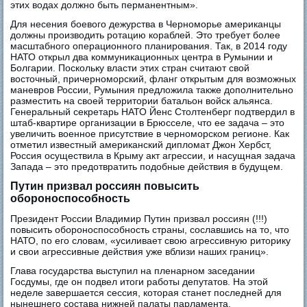
этих водах должно быть перманентным».
Для несения боевого дежурства в Черноморье американцы
должны производить ротацию кораблей. Это требует более
масштабного операционного планирования. Так, в 2014 году
НАТО открыл два коммуникационных центра в Румынии и
Болгарии. Поскольку власти этих стран считают свой
восточный, причерноморский, фланг открытым для возможных
маневров России, Румыния предложила также дополнительно
разместить на своей территории батальон войск альянса.
Генеральный секретарь НАТО Йенс Столтенберг подтвердил в
штаб-квартире организации в Брюсселе, что ее задача – это
увеличить военное присутствие в черноморском регионе. Как
отметил известный американский дипломат Джон Хербст,
Россия осуществила в Крыму акт агрессии, и насущная задача
Запада – это предотвратить подобные действия в будущем.
Путин призвал россиян повысить
обороноспособность
Президент России Владимир Путин призвал россиян (!!!)
повысить обороноспособность страны, сославшись на то, что
НАТО, по его словам, «усиливает свою агрессивную риторику
и свои агрессивные действия уже вблизи наших границ».
Глава государства выступил на пленарном заседании
Госдумы, где он подвел итоги работы депутатов. На этой
неделе завершается сессия, которая станет последней для
нынешнего состава нижней палаты парламента.