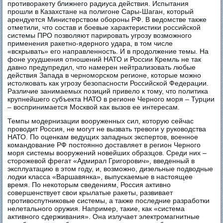
противоракету ближнего радиуса действия. Испытания
прошли в Казахстане на полигоне Сары-Шаган, который
арендуется Министерством обороны РФ. В ведомстве также
отметили, что состав и боевые характеристики российской
системы ПРО позволяют парировать угрозу возможного
применения ракетно-ядерного удара, в том числе
«вскрывать» его направленность. И в продолжение темы. На
фоне ухудшения отношений НАТО и России Кремль не так
давно предупредил, что намерен нейтрализовать любые
действия Запада в черноморском регионе, которые можно
истолковать как угрозу безопасности Российской Федерации.
Различие занимаемых позиций привело к тому, что политика
крупнейшего субъекта НАТО в регионе Черного моря – Турции
– воспринимается Москвой как вызов ее интересам.
Темпы модернизации вооруженных сил, которую сейчас
проводит Россия, не могут не вызвать тревоги у руководства
НАТО. По оценкам ведущих западных экспертов, военное
командование РФ постоянно доставляет в регион Черного
моря системы вооружений новейших образцов. Среди них –
сторожевой фрегат «Адмирал Григорович», введенный в
эксплуатацию в этом году, и, возможно, дизельные подводные
лодки класса «Варшавянка», выпускаемые в настоящее
время. По некоторым сведениям, Россия активно
совершенствует свои крылатые ракеты, развивает
противоспутниковые системы, а также последние разработки
нелетального оружия. Например, такие, как «система
активного сдерживания». Она излучает электромагнитные