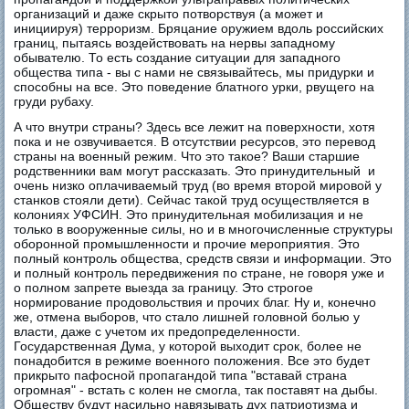
организаций и даже скрыто потворствуя (а может и
инициируя) терроризм. Бряцание оружием вдоль российских
границ, пытаясь воздействовать на нервы западному
обывателю. То есть создание ситуации для западного
общества типа - вы с нами не связывайтесь, мы придурки и
способны на все. Это поведение блатного урки, рвущего на
груди рубаху.
А что внутри страны? Здесь все лежит на поверхности, хотя
пока и не озвучивается. В отсутствии ресурсов, это перевод
страны на военный режим. Что это такое? Ваши старшие
родственники вам могут рассказать. Это принудительный и
очень низко оплачиваемый труд (во время второй мировой у
станков стояли дети). Сейчас такой труд осуществляется в
колониях УФСИН. Это принудительная мобилизация и не
только в вооруженные силы, но и в многочисленные структуры
оборонной промышленности и прочие мероприятия. Это
полный контроль общества, средств связи и информации. Это
и полный контроль передвижения по стране, не говоря уже и
о полном запрете выезда за границу. Это строгое
нормирование продовольствия и прочих благ. Ну и, конечно
же, отмена выборов, что стало лишней головной болью у
власти, даже с учетом их предопределенности.
Государственная Дума, у которой выходит срок, более не
понадобится в режиме военного положения. Все это будет
прикрыто пафосной пропагандой типа "вставай страна
огромная" - встать с колен не смогла, так поставят на дыбы.
Обществу будут насильно навязывать дух патриотизма и