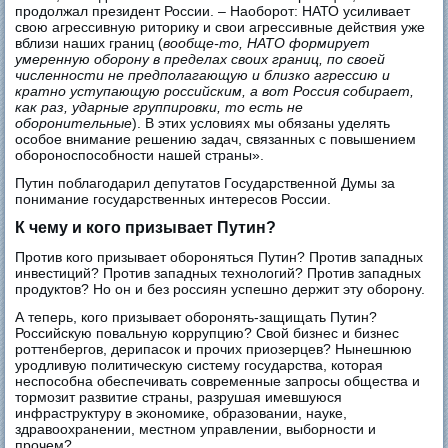
продолжал президент России. – Наоборот: НАТО усиливает
свою агрессивную риторику и свои агрессивные действия уже
вблизи наших границ (
вообще-то, НАТО формирует
умеренную оборону в пределах своих границ, по своей
численности не предполагающую и близко агрессию и
кратно уступающую российским, а вот Россия собирает,
как раз, ударные группировки, то есть не
оборонительные
). В этих условиях мы обязаны уделять
особое внимание решению задач, связанных с повышением
обороноспособности нашей страны».
Путин поблагодарил депутатов Государственной Думы за
понимание государственных интересов России.
К чему и кого призывает Путин?
Против кого призывает обороняться Путин? Против западных
инвестиций? Против западных технологий? Против западных
продуктов? Но он и без россиян успешно держит эту оборону.
А теперь, кого призывает оборонять-защищать Путин?
Российскую повальную коррупцию? Свой бизнес и бизнес
роттенбергов, дерипасок и прочих приозерцев? Нынешнюю
уродливую политическую систему государства, которая
неспособна обеспечивать современные запросы общества и
тормозит развитие страны, разрушая имевшуюся
инфраструктуру в экономике, образовании, науке,
здравоохранении, местном управлении, выборности и
прочем?