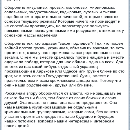
Оборонять мизулиных, яровых, милоновых, жириновских,
соловьевых, залдостановых, кадыровых, луговых и тысячи
подобных им отвратительных личностей, которые являются
основой текущего режима? Которые ничего не производят и
не способны производить, но паразитируют пользуясь
повышенными незаслуженными ими ресурсами, отнимая их у
основной массы населения.
Оборонять тех, кто издавал "закон подлецов"? Тех, кто пошел
войной против грузин, украинцев, объявив их врагами, то есть
против тех, с кем у нас перемешаны все родственные связи
веками. С кем мы вместе сражались против нацизма и вместе
одержали победу, которая для нас общая - одна на всех. Для
многих из нас какой-нибудь отдельный украинец
проживающий в Харькове или Одессе или грузин ближе во сто
крат, чем весь состав Государственной Думы, вместе с
правительством и всем кремлевским аппаратом. Потому что
они - наши родственники, друзья или близкие.
Россиянам впору обороняться от власти, но не защищать ее
от кого бы то ни было, тем более от своих близких и своих
друзей. Эта власть не наша, она нас не представляет. Она
нам навязана узурпировавшими ее отдельными
криминальными группировками, которые сами, без нашего
участия стремятся определять наше будущее и будущее
наших потомков, вопреки нашим интересам и интересам
наших детей.