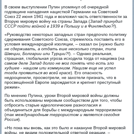
В своем выступлении Путин упомянул об очередной
годовщине нападения нацисткой Германии на Советский
Союз 22 июня 1941 года и возложил часть ответственности за
Вторую мировую войну на страны Запада (
Запад принудил
СССР пойти войной в 1939 в Польшу и в Финляндию?!
).
«Руководство некоторых западных стран предпочло политику
сдерживания Советского Союза, стремилось поставить его в
условия международной изоляции, – сказал он (
нужно было
не сдерживать, а отдать еше несколько стран, типа
Швеции, Болгарии или Турции?!
). – Однако реальная,
страшная, глобальная угроза исходила тогда от нацизма (
на
самом деле Запад долго не мог понять что есть зло
худшее - нацизм или коммунизм. Нацизм еще не успел
тогда проявиться во всей красе
). Его опасность
недооценили, просмотрели, не захотели признать, что в
просвещённой Европе зарождается и крепнет преступный
режим».
По мнению Путина, уроки Второй мировой войны должны
быть использованы мировым сообществом для того, чтобы
отбросить старые идеологические разногласия и
объединиться для борьбы с международным терроризмом
(
так международным террористом и является сегодня
Россия
).
«Но пока мы вновь, как это было и накануне Второй мировой
войны, не видим положительной ответной реакции, –