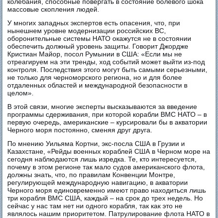
колебания, способные повергать в состояние болевого шока
массовые скопления людей.
У многих западных экспертов есть опасения, что, при
нынешнем уровне модернизации российских ВС,
оборонительные системы НАТО окажутся не в состоянии
обеспечить должный уровень защиты. Говорит Джордже
Кристиан Майор, посол Румынии в США: «Если мы не
отреагируем на эти тренды, ход событий может выйти из-под
контроля. Последствия этого могут быть самыми серьезными,
не только для черноморского региона, но и для более
отдаленных областей и международной безопасности в
целом».
В этой связи, многие эксперты высказываются за введение
программы сдерживания, при которой корабли ВМС НАТО – в
первую очередь, американские – курсировали бы в акватории
Черного моря постоянно, сменяя друг друга.
По мнению Уильяма Кортни, экс-посла США в Грузии и
Казахстане, «Рейды военных кораблей США в Черном море на
сегодня наблюдаются лишь изредка. Те, кто интересуется,
почему в этом регионе так мало судов американского флота,
должны знать, что, по правилам Конвенции Монтре,
регулирующей международную навигацию, в акватории
Черного моря единовременно имеют право находиться лишь
три корабля ВМС США, каждый – на срок до трех недель. Но
сейчас у нас там нет ни одного корабля, так как это не
являлось нашим приоритетом. Патрулирование флота НАТО в