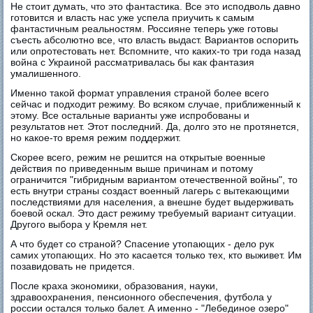
Не стоит думать, что это фантастика. Все это исподволь давно
готовится и власть нас уже успела приучить к самым
фантастичным реальностям. Россияне теперь уже готовы
съесть абсолютно все, что власть выдаст. Вариантов оспорить
или опротестовать нет. Вспомните, что каких-то три года назад
война с Украиной рассматривалась бы как фантазия
умалишенного.
Именно такой формат управления страной более всего
сейчас и подходит режиму. Во всяком случае, приближенный к
этому. Все остальные варианты уже испробованы и
результатов нет. Этот последний. Да, долго это не протянется,
но какое-то время режим поддержит.
Скорее всего, режим не решится на открытые военные
действия по приведенным выше причинам и потому
ограничится "гибридным вариантом отечественной войны", то
есть внутри страны создаст военный лагерь с вытекающими
последствиями для населения, а внешне будет выдерживать
боевой оскал. Это даст режиму требуемый вариант ситуации.
Другого выбора у Кремля нет.
А что будет со страной? Спасение утопающих - дело рук
самих утопающих. Но это касается только тех, кто выживет. Им
позавидовать не придется.
После краха экономики, образования, науки,
здравоохранения, пенсионного обеспечения, футбола у
россии остался только балет. А именно - "Лебединое озеро"