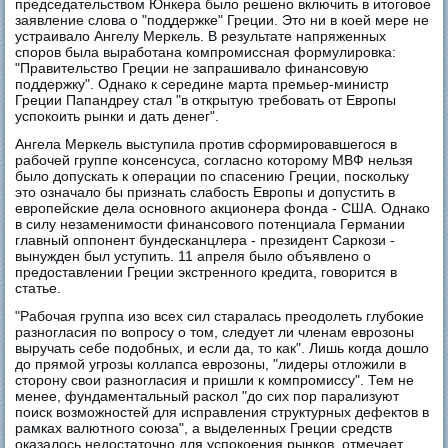
председательством Юнкера было решено включить в итоговое
заявление слова о "поддержке" Греции. Это ни в коей мере не
устраивало Ангелу Меркель. В результате напряженных
споров была выработана компромиссная формулировка:
"Правительство Греции не запрашивало финансовую
поддержку". Однако к середине марта премьер-министр
Греции Папандреу стал "в открытую требовать от Европы
успокоить рынки и дать денег".
Ангела Меркель выступила против сформировавшегося в
рабочей группе консенсуса, согласно которому МВФ нельзя
было допускать к операции по спасению Греции, поскольку
это означало бы признать слабость Европы и допустить в
европейские дела основного акционера фонда - США. Однако
в силу незаменимости финансового потенциала Германии
главный оппонент бундесканцлера - президент Саркози -
вынужден был уступить. 11 апреля было объявлено о
предоставлении Греции экстренного кредита, говорится в
статье.
"Рабочая группа изо всех сил старалась преодолеть глубокие
разногласия по вопросу о том, следует ли членам еврозоны
выручать себе подобных, и если да, то как". Лишь когда дошло
до прямой угрозы коллапса еврозоны, "лидеры отложили в
сторону свои разногласия и пришли к компромиссу". Тем не
менее, фундаментальный раскол "до сих пор парализуют
поиск возможностей для исправления структурных дефектов в
рамках валютного союза", а выделенных Греции средств
оказалось недостаточно для успокоения рынков, отмечает