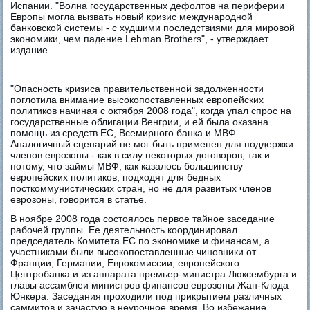
Испании. "Волна государственных дефолтов на периферии
Европы могла вызвать новый кризис международной
банковской системы - с худшими последствиями для мировой
экономики, чем падение Lehman Brothers", - утверждает
издание.
"Опасность кризиса правительственной задолженности
поглотила внимание высокопоставленных европейских
политиков начиная с октября 2008 года", когда упал спрос на
государственные облигации Венгрии, и ей была оказана
помощь из средств ЕС, Всемирного банка и МВФ.
Аналогичный сценарий не мог быть применен для поддержки
членов еврозоны - как в силу некоторых договоров, так и
потому, что займы МВФ, как казалось большинству
европейских политиков, подходят для бедных
посткоммунистических стран, но не для развитых членов
еврозоны, говорится в статье.
В ноябре 2008 года состоялось первое тайное заседание
рабочей группы. Ее деятельность координировал
председатель Комитета ЕС по экономике и финансам, а
участниками были высокопоставленные чиновники от
Франции, Германии, Еврокомиссии, европейского
Центробанка и из аппарата премьер-министра Люксембурга и
главы ассамблеи министров финансов еврозоны Жан-Клода
Юнкера. Заседания проходили под прикрытием различных
саммитов и зачастую в неурочное время. Во избежание