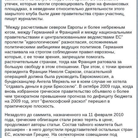
утечек, которые могли спровоцировать бурю на финансовых
площадках, в неведении относительно деятельности этого
закрытого клуба были даже правительства стран-участниц,
пишут журналисты.
"Между расчетливым севером Европы и более небрежным
югом, между Германией и Францией и между национальными
правительствами и централизованными ведомствами ЕС"
пролегли "идеологические" разногласия, осложняемые
политическими амбициями ведущих политиков. Германия
настаивала на строгом соблюдении правил еврозоны,
которые, с ее точки зрения, запрещали помогать
расточительным странам, тогда как Франция ратовала за
большую свободу в этом отношении. При этом, с точки зрения
президента Франции Николя Саркози, спасательной
операцией должна была руководить Еврокомиссия, а
бундесканцлер Ангела Меркель ни в коем случае не хотела
"отдавать деньги в руки Брюсселю". В октябре 2009 года, когда
вновь избранное греческое правительство объявило о более
чем трехкратном превышении прогноза по дефициту бюджета
на 2009 год, этот "философский раскол" перешел в
практическую плоскость.
Незадолго до саммита, назначенного на 11 февраля 2010
года, греческие облигации стали резко терять в цене,
продолжают авторы статьи. Состав тайного комитета был
расширен - в него допустили представителей остальных стран
ЕС, исключая Грецию. На селекторном совещании под