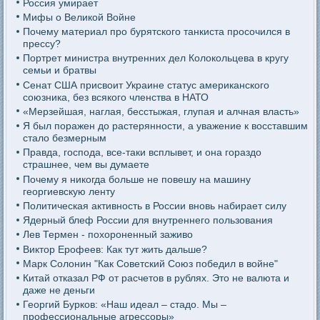
Россия умирает
Мифы о Великой Войне
Почему материал про бурятского танкиста просочился в
прессу?
Портрет министра внутренних дел Колокольцева в кругу
семьи и братвы
Сенат США присвоит Украине статус американского
союзника, без всякого членства в НАТО
«Мерзейшая, наглая, бесстыжая, глупая и алчная власть»
Я был поражен до растерянности, а уважение к восставшим
стало безмерным
Правда, господа, все-таки всплывет, и она гораздо
страшнее, чем вы думаете
Почему я никогда больше не повешу на машину
георгиевскую ленту
Политическая активность в России вновь набирает силу
Ядерный блеф России для внутреннего пользования
Лев Термен - похороненный заживо
Виктор Ерофеев: Как тут жить дальше?
Марк Солонин "Как Советский Союз победил в войне"
Китай отказал РФ от расчетов в рублях. Это не валюта и
даже не деньги
Георгий Бурков: «Наш идеал – стадо. Мы –
профессиональные агрессоры»