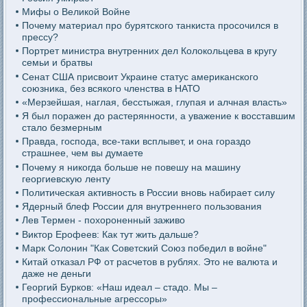
Мифы о Великой Войне
Почему материал про бурятского танкиста просочился в
прессу?
Портрет министра внутренних дел Колокольцева в кругу
семьи и братвы
Сенат США присвоит Украине статус американского
союзника, без всякого членства в НАТО
«Мерзейшая, наглая, бесстыжая, глупая и алчная власть»
Я был поражен до растерянности, а уважение к восставшим
стало безмерным
Правда, господа, все-таки всплывет, и она гораздо
страшнее, чем вы думаете
Почему я никогда больше не повешу на машину
георгиевскую ленту
Политическая активность в России вновь набирает силу
Ядерный блеф России для внутреннего пользования
Лев Термен - похороненный заживо
Виктор Ерофеев: Как тут жить дальше?
Марк Солонин "Как Советский Союз победил в войне"
Китай отказал РФ от расчетов в рублях. Это не валюта и
даже не деньги
Георгий Бурков: «Наш идеал – стадо. Мы –
профессиональные агрессоры»