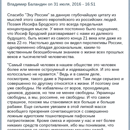
Владимир Баландин
on 31 июля, 2016 - 16:51
Спасибо "Эху России" за данную глубочайшую цитату из
мыслей этого самого европейского из российских людей.
Поэзия Иосифа Бродского это всегда предельная
концентрация мысли. У меня постоянно было ощущение,
что Иосиф Бродский разговаривает с нами из далекого
будущего, быть может из самого конца 21 века или даже из
века 22-го. Настолько далеко он видел перспективы России,
одновременно обладая досканальным, каким-то
чувственным безошибочным знанием о жизни всех прошлых
веков и тысячелетий человечества.
"Самый главный человек в нашем обществе это человек
более или менее остроумный и издевающийся. И это мне
колоссально не нравится." Ведь и в самом деле,
посмотрим, такого даже в Украине нет. Там люди серьезно и
совершенно по другому относятся к жизни. И поэтому они
уже свободны. Не избавлены от воров, проходимцев,
циников, дураков, но тем не менее свободны. Украинцы
свободны, а мы, россияне, не свободны. И что самое
страшное, похоже мы становимся все больше и больше
рабами. Еще сильнее увязаем в этой липкой массе
всеобщего презрения сочетающегося с совершенно
ложным идиотским тошнотворным пафосным
патриотизмом. Кроме смеха и иронии у нас и нет более
никаких средств сопротивления, ибо мы понимаем, что
сопротивляться этому имперскому монстру силой