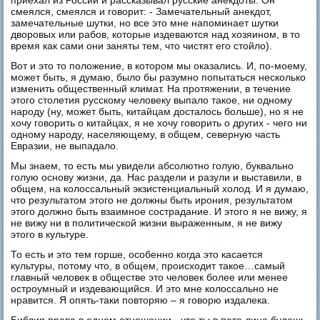
приехал из России и рассказывал русские анекдоты. Он
смеялся, смеялся и говорит: - Замечательный анекдот,
замечательные шутки, но все это мне напоминает шутки
дворовых или рабов, которые издеваются над хозяином, в то
время как сами они заняты тем, что чистят его стойло).
Вот и это то положение, в котором мы оказались. И, по-моему,
может быть, я думаю, было бы разумно попытаться несколько
изменить общественный климат. На протяжении, в течение
этого столетия русскому человеку выпало такое, ни одному
народу (ну, может быть, китайцам досталось больше), но я не
хочу говорить о китайцах, я не хочу говорить о других - чего ни
одному народу, населяющему, в общем, северную часть
Евразии, не выпадало.
Мы знаем, то есть мы увидели абсолютно голую, буквально
голую основу жизни, да. Нас раздели и разули и выставили, в
общем, на колоссальный экзистенциальный холод. И я думаю,
что результатом этого не должны быть ирония, результатом
этого должно быть взаимное сострадание. И этого я не вижу, я
не вижу ни в политической жизни выраженным, я не вижу
этого в культуре.
То есть и это тем горше, особенно когда это касается
культуры, потому что, в общем, происходит такое…самый
главный человек в обществе это человек более или менее
остроумный и издевающийся. И это мне колоссально не
нравится. Я опять-таки повторяю – я говорю издалека.