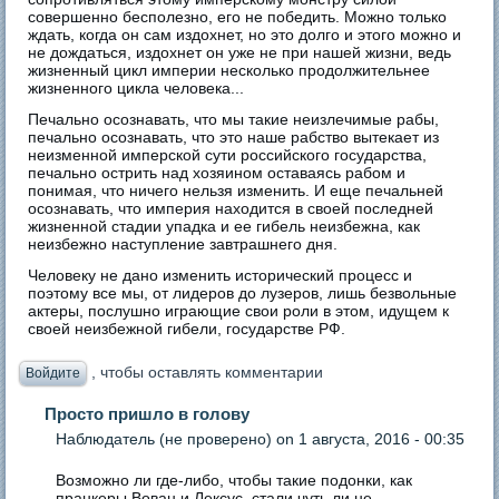
совершенно бесполезно, его не победить. Можно только
ждать, когда он сам издохнет, но это долго и этого можно и
не дождаться, издохнет он уже не при нашей жизни, ведь
жизненный цикл империи несколько продолжительнее
жизненного цикла человека...
Печально осознавать, что мы такие неизлечимые рабы,
печально осознавать, что это наше рабство вытекает из
неизменной имперской сути российского государства,
печально острить над хозяином оставаясь рабом и
понимая, что ничего нельзя изменить. И еще печальней
осознавать, что империя находится в своей последней
жизненной стадии упадка и ее гибель неизбежна, как
неизбежно наступление завтрашнего дня.
Человеку не дано изменить исторический процесс и
поэтому все мы, от лидеров до лузеров, лишь безвольные
актеры, послушно играющие свои роли в этом, идущем к
своей неизбежной гибели, государстве РФ.
, чтобы оставлять комментарии
Войдите
Просто пришло в голову
Наблюдатель (не проверено)
on 1 августа, 2016 - 00:35
Возможно ли где-либо, чтобы такие подонки, как
пранкеры Вован и Лексус, стали чуть ли не