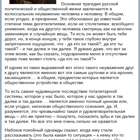
Основная трагедия русской
политической и общественной жизни заключается в
колоссальном неуважении человека к человеку. В общем,
если угодно, в презрении. Это обосновано до известной
степени теми десятилетиями, если не столетиями, всеобщего
унижения, когда на другого человека смотришь как на вполне
заменимую и случайную вещь. То есть он может быть тебе
дорог, но, в конце концов, у тебя такое глубоко внутри
запрятанное ощущение, что - да кто он такой?, да кто ты
такой? - и так далее и так далее. Я думаю даже, что вот за
этим моим, как бы сказать, подозрением меня в отсутствии
права тоже может стоять «да кто он такой?»
И одним из таких выражений вот этого такого неуважения друг
к другу являются именно вот эти самые шуточки и эта ирония,
касающиеся…. в общем, предметом которых является
общественное устройство в обществе.
То есть самое чудовищное последствие тоталитарной
системы, которое у нас было, которое у нас царило и так
далее и так далее…. является именно полный цинизм или,
если угодно, нигилизм общественного сознания, да. И,
разумеется, это чрезвычайно такая и удовлетворительная
вещь – это же приятно – пошутить, поскалить зубы и так далее
и так далее. Но все это мне очень сильно не нравится.
Набоков покойный однажды сказал, когда ему стали
рассказывать (это была какая-то ситуация – к нему кто-то