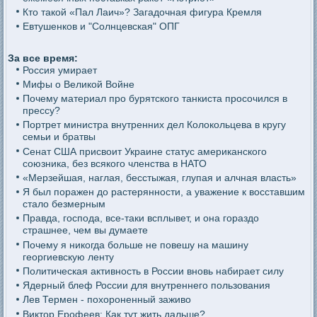
Кто такой «Пал Лаич»? Загадочная фигура Кремля
Евтушенков и "Солнцевская" ОПГ
За все время:
Россия умирает
Мифы о Великой Войне
Почему материал про бурятского танкиста просочился в
прессу?
Портрет министра внутренних дел Колокольцева в кругу
семьи и братвы
Сенат США присвоит Украине статус американского
союзника, без всякого членства в НАТО
«Мерзейшая, наглая, бесстыжая, глупая и алчная власть»
Я был поражен до растерянности, а уважение к восставшим
стало безмерным
Правда, господа, все-таки всплывет, и она гораздо
страшнее, чем вы думаете
Почему я никогда больше не повешу на машину
георгиевскую ленту
Политическая активность в России вновь набирает силу
Ядерный блеф России для внутреннего пользования
Лев Термен - похороненный заживо
Виктор Ерофеев: Как тут жить дальше?