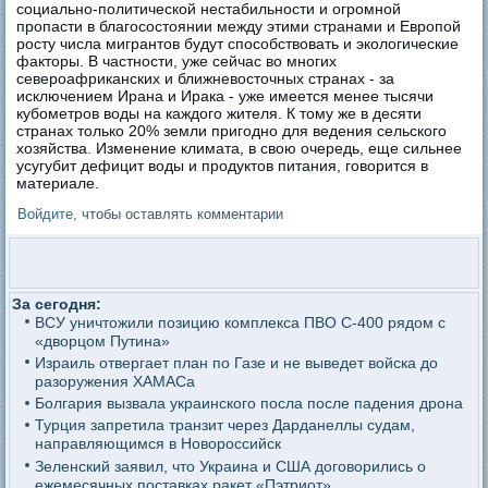
социально-политической нестабильности и огромной
пропасти в благосостоянии между этими странами и Европой
росту числа мигрантов будут способствовать и экологические
факторы. В частности, уже сейчас во многих
североафриканских и ближневосточных странах - за
исключением Ирана и Ирака - уже имеется менее тысячи
кубометров воды на каждого жителя. К тому же в десяти
странах только 20% земли пригодно для ведения сельского
хозяйства. Изменение климата, в свою очередь, еще сильнее
усугубит дефицит воды и продуктов питания, говорится в
материале.
Войдите
, чтобы оставлять комментарии
За сегодня:
ВСУ уничтожили позицию комплекса ПВО С-400 рядом с
«дворцом Путина»
Израиль отвергает план по Газе и не выведет войска до
разоружения ХАМАСа
Болгария вызвала украинского посла после падения дрона
Турция запретила транзит через Дарданеллы судам,
направляющимся в Новороссийск
Зеленский заявил, что Украина и США договорились о
ежемесячных поставках ракет «Пэтриот»