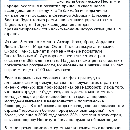
Эксперты берлинского Института
народонаселения и развития пришли в своем новом
исследовании к выводу, что "в ближайшие годы число
мигрантов из государств Северной Африки и Ближнего
Востока будет только расти", пишет швейцарская газета
Tagesanzeiger. В ходе исследования авторы
проанализировали социально-экономическую ситуацию в 19
странах.
Из них 13 стран, а именно: Алжир, Ирак, Иран, Иорданию,
Ливан, Ливию, Марокко, Оман, Палестинскую автономию,
Сирию, Тунис, Египет и Йемен - ученые посчитали
"нестабильными". Суммарное население этих стран
составляет 363 млн человек. Но даже несмотря на снижение
показателей рождаемости, их население в ближайшие 15 лет
вырастет еще на 100 млн человек.
Если в нормальных условиях эти факторы ведут к
экономическим преимуществам, то в случае этих стран, по
мнению ученых, все произойдет как раз наоборот: "Из-за того,
что рынок труда не будет создавать достаточно мест для
молодых людей работоспособного возраста, перевес
молодежи выльется в недовольство и политические
беспорядки". В этой связи авторы исследования называют эти
страны "пороховой бочкой перед воротами Европы". Тем
более, что еще в 2009 году около 25% населения этих стран,
согласно опросу Института Гэллапа, думали об эмиграции.
В то же время, помимо отсутствия экономических перспектив,