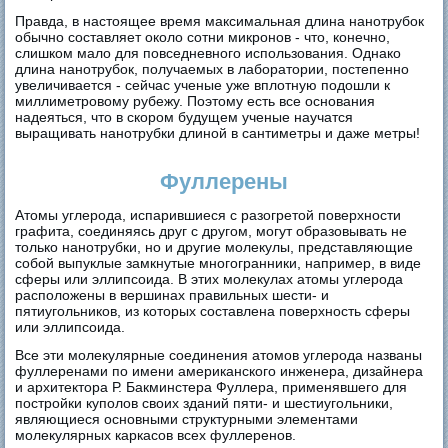
Правда, в настоящее время максимальная длина нанотрубок
обычно составляет около сотни микронов - что, конечно,
слишком мало для повседневного использования. Однако
длина нанотрубок, получаемых в лаборатории, постепенно
увеличивается - сейчас ученые уже вплотную подошли к
миллиметровому рубежу. Поэтому есть все основания
надеяться, что в скором будущем ученые научатся
выращивать нанотрубки длиной в сантиметры и даже метры!
Фуллерены
Атомы углерода, испарившиеся с разогретой поверхности
графита, соединяясь друг с другом, могут образовывать не
только нанотрубки, но и другие молекулы, представляющие
собой выпуклые замкнутые многогранники, например, в виде
сферы или эллипсоида. В этих молекулах атомы углерода
расположены в вершинах правильных шести- и
пятиугольников, из которых составлена поверхность сферы
или эллипсоида.
Все эти молекулярные соединения атомов углерода названы
фуллеренами по имени американского инженера, дизайнера
и архитектора Р. Бакминстера Фуллера, применявшего для
постройки куполов своих зданий пяти- и шестиугольники,
являющиеся основными структурными элементами
молекулярных каркасов всех фуллеренов.