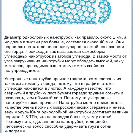
Диаметр однослойных нанотрубок, как правило, около 1 нм, а
их длина в тысячи раз больше, составляя около 40 мкм. Они
нарастают на катоде перпендикулярно плоской поверхности
его торца. Происходит так называемая самосборка
углеродных нанотрубок из атомов углерода. В зависимости от
угла закручивания нанотрубки могут обладать высокой, как у
металлов, проводимостью, а могут иметь свойства
полупроводников.
Углеродные нанотрубки прочнее графита, хотя сделаны из
таких же атомов углерода, потому, что в графите атомы
углерода находятся в листах. А каждому известно, что
свёрнутый в трубочку лист бумаги гораздо труднее согнуть и
разорвать, чем обычный лист. Поэтому-то углеродные
нанотрубки такие прочные. Нанотрубки можно применять в
качестве очень прочных микроскопических стержней и нитей,
ведь модуль Юнга однослойной нанотрубки достигает величин
порядка 1-5 ТПа, что на порядок больше, чем у стали!
Поэтому нить, сделанная из нанотрубок, толщиной с
человеческий волос способна удерживать груз в сотни
килограмм.