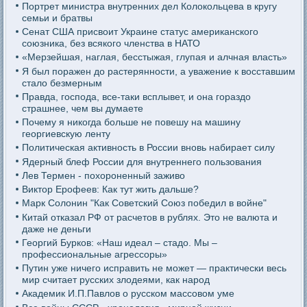
Портрет министра внутренних дел Колокольцева в кругу
семьи и братвы
Сенат США присвоит Украине статус американского
союзника, без всякого членства в НАТО
«Мерзейшая, наглая, бесстыжая, глупая и алчная власть»
Я был поражен до растерянности, а уважение к восставшим
стало безмерным
Правда, господа, все-таки всплывет, и она гораздо
страшнее, чем вы думаете
Почему я никогда больше не повешу на машину
георгиевскую ленту
Политическая активность в России вновь набирает силу
Ядерный блеф России для внутреннего пользования
Лев Термен - похороненный заживо
Виктор Ерофеев: Как тут жить дальше?
Марк Солонин "Как Советский Союз победил в войне"
Китай отказал РФ от расчетов в рублях. Это не валюта и
даже не деньги
Георгий Бурков: «Наш идеал – стадо. Мы –
профессиональные агрессоры»
Путин уже ничего исправить не может — практически весь
мир считает русских злодеями, как народ
Академик И.П.Павлов о русском массовом уме