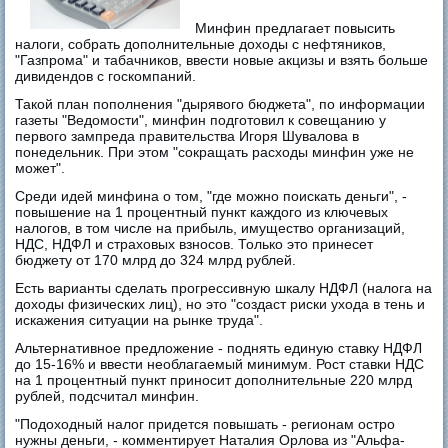
Минфин предлагает повысить
налоги, собрать дополнительные доходы с нефтяников,
"Газпрома" и табачников, ввести новые акцизы и взять больше
дивидендов с госкомпаний.
Такой план пополнения "дырявого бюджета", по информации
газеты "Ведомости", минфин подготовил к совещанию у
первого зампреда правительства Игоря Шувалова в
понедельник. При этом "сокращать расходы минфин уже не
может".
Среди идей минфина о том, "где можно поискать деньги", -
повышение на 1 процентный пункт каждого из ключевых
налогов, в том числе на прибыль, имущество организаций,
НДС, НДФЛ и страховых взносов. Только это принесет
бюджету от 170 млрд до 324 млрд рублей.
Есть варианты сделать прогрессивную шкалу НДФЛ (налога на
доходы физических лиц), но это "создаст риски ухода в тень и
искажения ситуации на рынке труда".
Альтернативное предложение - поднять единую ставку НДФЛ
до 15-16% и ввести необлагаемый минимум. Рост ставки НДС
на 1 процентный пункт приносит дополнительные 220 млрд
рублей, подсчитал минфин.
"Подоходный налог придется повышать - регионам остро
нужны деньги, - комментирует Наталия Орлова из "Альфа-