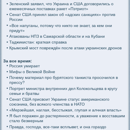
Зеленский заявил, что Украина и США договорились о
ежемесячных поставках ракет «Пэтриот»
Сенат США принял закон об «адских санкциях» против
России
«Все напуганы, потому что никто не знает, за кем они
придут»
Атакованы НПЗ в Самарской области и на Кубани
Таджикистан: краткая справка
Крымский мост повреждён после атаки украинских дронов
За все время:
Россия умирает
Мифы о Великой Войне
Почему материал про бурятского танкиста просочился в
прессу?
Портрет министра внутренних дел Колокольцева в кругу
семьи и братвы
Сенат США присвоит Украине статус американского
союзника, без всякого членства в НАТО
«Мерзейшая, наглая, бесстыжая, глупая и алчная власть»
Я был поражен до растерянности, а уважение к восставшим
стало безмерным
Правда, господа, все-таки всплывет, и она гораздо