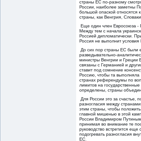
страны ЕС по-разному смотря
России, наиболее заметны П
большой опаской относятся к
страны, как Венгрия, Словак
Еще один член Евросоюза - Г
Между тем с начала украинск
Россией дипломатически. При
Россия не выполнит условия
До сих пор страны ЕС были 
разведывательно-аналитическ
министры Венгрии и Греции В
связаны с Германией и други
ставит под сомнение консенс
Россию, чтобы та выполняла 
странах референдумы по воп
лимитов на государственные
определены, страны объедин
Для России это за счастье, п
разногласия между странами 
этим страны, чтобы положить
главной мишенью в этой камп
России Владимиром Путиным 
принимая во внимание те по
руководство встретится еще 
подогревать разногласия вну
ЕС.