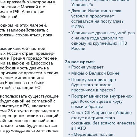
орые враждебно настроены к
Украины?»
ношения с Москвой и с
Джанни Инфантино пока
чат с РФ. А вот такие
устоял и продолжает
 Москвой.
оставаться на посту главы
одном из этих лагерей.
ФИФА
ть взаимодействовать с
Украинские дроны седьмой раз
должны сохраняться, пока
с начала года ударили по
одному из крупнейших НПЗ
России
американской частной
ных России стран, премьер-
ия и Греция гораздо теснее
За все время:
ии за выход из Евросоюза
Россия умирает
необходимость давить на
 призывают провести в своих
Мифы о Великой Войне
еление мигрантов или
Почему материал про
из Евросоюза не были
бурятского танкиста
итной" эволюции ЕС.
просочился в прессу?
Портрет министра внутренних
ве использовать существующие
будет одной не согласной с
дел Колокольцева в кругу
льствует в ЕС, является
семьи и братвы
чи 25 августа с президентом
Сенат США присвоит Украине
 переоценке режима санкций,
статус американского
ижайшие месяцы российское
союзника, без всякого членства
ельно также будут пытаться
в НАТО
 в руководстве стран-членов
«Мерзейшая, наглая,