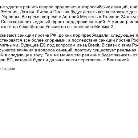
не удастся решить вопрос продления антироссийских санкций, они 
 Эстония, Латвия, Литва и Польша будут делать все возможное для 
е Украины. Во время встречи с Ангелой Меркель в Таллине 24 авгу
 Союз сохранить единый фронт поддержки санкций. А министр ино
 ответ на бездействие России по выполнению Минска-2.
рживают санкции против РФ, до сих пор преобладали, следующее 
становятся все более спорными, а последствия санкций против Рос
метными. Будущее ЕС под вопросом из-за Brexit. В связи с этим Р
ычагов влияния в вопросе санкций, поэтому существует реальная
Ф в следующем году. Тем не менее это решение будет зависеть от 
утри ЕС, который будет и дальше вести переговоры с Британией.
ментарии