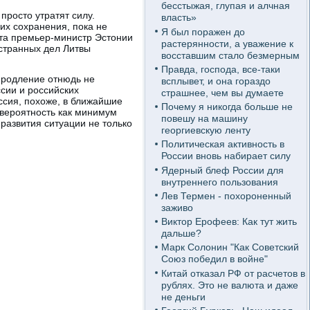
бесстыжая, глупая и алчная
просто утратят силу.
власть»
их сохранения, пока не
Я был поражен до
ста премьер-министр Эстонии
растерянности, а уважение к
странных дел Литвы
восставшим стало безмерным
Правда, господа, все-таки
продление отнюдь не
всплывет, и она гораздо
сии и российских
страшнее, чем вы думаете
оссия, похоже, в ближайшие
Почему я никогда больше не
 вероятность как минимум
повешу на машину
развития ситуации не только
георгиевскую ленту
Политическая активность в
России вновь набирает силу
Ядерный блеф России для
внутреннего пользования
Лев Термен - похороненный
заживо
Виктор Ерофеев: Как тут жить
дальше?
Марк Солонин "Как Советский
Союз победил в войне"
Китай отказал РФ от расчетов в
рублях. Это не валюта и даже
не деньги