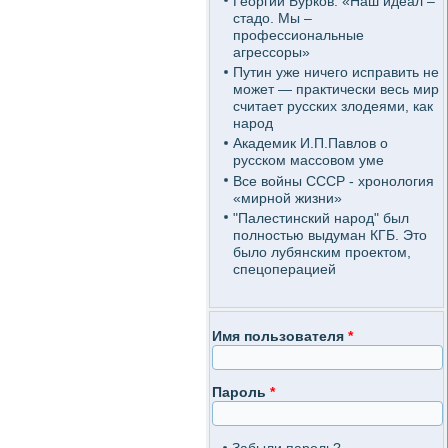
Георгий Бурков: «Наш идеал –
стадо. Мы –
профессиональные
агрессоры»
Путин уже ничего исправить не
может — практически весь мир
считает русских злодеями, как
народ
Академик И.П.Павлов о
русском массовом уме
Все войны СССР - хронология
«мирной жизни»
"Палестинский народ" был
полностью выдуман КГБ. Это
было лубянским проектом,
спецоперацией
Имя пользователя
*
Пароль
*