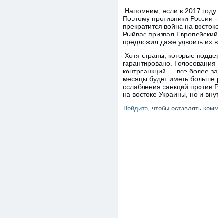
Напомним, если в 2017 году 
Поэтому противники России -
прекратится война на восток
Рыйвас призвал Европейский
предложил даже удвоить их в
Хотя страны, которые подде
гарантировано. Голосования 
контрсанкций — все более за
месяцы будет иметь больше р
ослабления санкций против Р
на востоке Украины, но и вн
Войдите
, чтобы оставлять ком