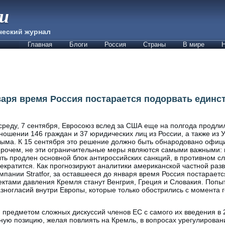
ии
ческий журнал
Главная
Блоги
Россия
Страны
В мире
Н
варя время Россия постарается подорвать единс
среду, 7 сентября, Евросоюз вслед за США еще на полгода продли
ношении 146 граждан и 37 юридических лиц из России, а также из 
ыма. К 15 сентября это решение должно быть обнародовано офи
рочем, не эти ограничительные меры являются самыми важными: 
ть продлен основной блок антироссийских санкций, в противном сл
екратится. Как прогнозируют аналитики американской частной ра
мпании Stratfor, за оставшееся до января время Россия постарает
ктами давления Кремля станут Венгрия, Греция и Словакия. Попыт
азногласий внутри Европы, которые только обострились с момента 
предметом сложных дискуссий членов ЕС с самого их введения в 2
ую позицию, желая повлиять на Кремль, в вопросах урегулирован