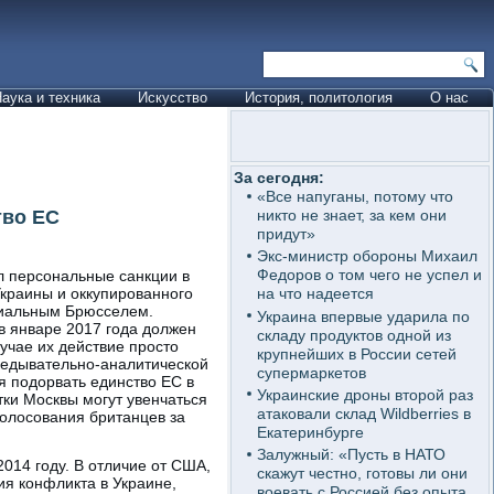
аука и техника
Искусство
История, политология
О нас
За сегодня:
«Все напуганы, потому что
тво ЕС
никто не знает, за кем они
придут»
Экс-министр обороны Михаил
Федоров о том чего не успел и
л персональные санкции в
Украины и оккупированного
на что надеется
циальным Брюсселем.
Украина впервые ударила по
в январе 2017 года должен
складу продуктов одной из
учае их действие просто
крупнейших в России сетей
зведывательно-аналитической
супермаркетов
ся подорвать единство ЕС в
Украинские дроны второй раз
ки Москвы могут увенчаться
атаковали склад Wildberries в
голосования британцев за
Екатеринбурге
Залужный: «Пусть в НАТО
014 году. В отличие от США,
скажут честно, готовы ли они
ия конфликта в Украине,
воевать с Россией без опыта