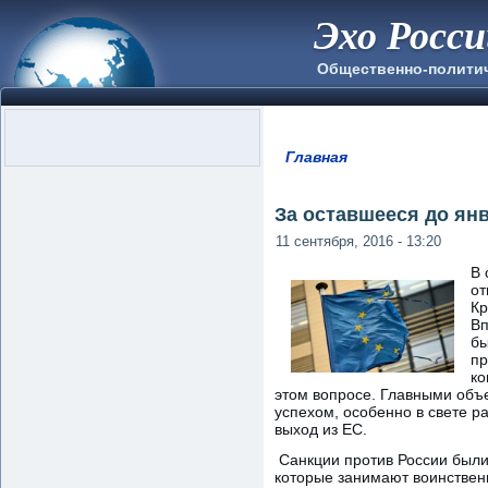
Эхо Росс
Общественно-полити
Главная
Вы здесь
За оставшееся до ян
11 сентября, 2016 - 13:20
В 
от
Кр
Вп
бы
пр
ко
этом вопросе. Главными объе
успехом, особенно в свете р
выход из ЕС.
Санкции против России были 
которые занимают воинственн