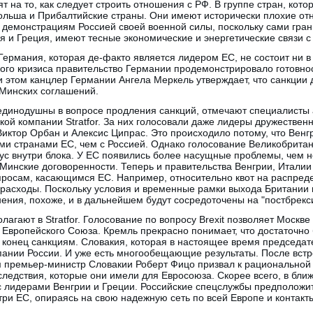
т на то, как следует строить отношения с РФ. В группе стран, кот
ольша и Прибалтийские страны. Они имеют исторически плохие от
 демонстрациям Россией своей военной силы, поскольку сами грани
ия и Греция, имеют тесные экономические и энергетические связи с
ермания, которая де-факто является лидером ЕС, не состоит ни в 
ого кризиса правительство Германии продемонстрировало готовнос
 этом канцлер Германии Ангела Меркель утверждает, что санкции 
 Минских соглашений.
единодушны в вопросе продления санкций, отмечают специалисты 
ой компании Stratfor. За них голосовали даже лидеры дружествен
иктор Орбан и Алексис Ципрас. Это происходило потому, что Венгр
ми странами ЕС, чем с Россией. Однако голосование Великобритан
ус внутри блока. У ЕС появились более насущные проблемы, чем 
Минские договоренности. Теперь и правительства Венгрии, Италии
росам, касающимся ЕС. Например, относительно квот на распред
 расходы. Поскольку условия и временные рамки выхода Британии 
ения, похоже, и в дальнейшем будут сосредоточены на "постбрекс
олагают в Stratfor. Голосование по вопросу Brexit позволяет Моск
Европейского Союза. Кремль прекрасно понимает, что достаточно 
 конец санкциям. Словакия, которая в настоящее время председате
ании России. И уже есть многообещающие результаты. После встре
премьер-министр Словакии Роберт Фицо призвал к рациональной
следствия, которые они имели для Евросоюза. Скорее всего, в бл
с лидерами Венгрии и Греции. Российские спецслужбы предположит
три ЕС, опираясь на свою надежную сеть по всей Европе и контакты