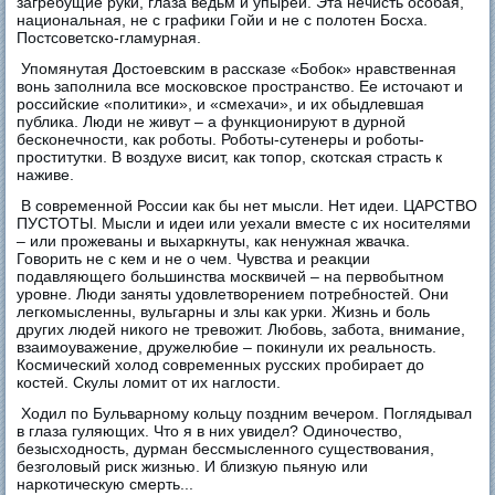
загребущие руки, глаза ведьм и упырей. Эта нечисть особая,
национальная, не с графики Гойи и не с полотен Босха.
Постсоветско-гламурная.
Упомянутая Достоевским в рассказе «Бобок» нравственная
вонь заполнила все московское пространство. Ее источают и
российские «политики», и «смехачи», и их обыдлевшая
публика. Люди не живут – а функционируют в дурной
бесконечности, как роботы. Роботы-сутенеры и роботы-
проститутки. В воздухе висит, как топор, скотская страсть к
наживе.
В современной России как бы нет мысли. Нет идеи. ЦАРСТВО
ПУСТОТЫ. Мысли и идеи или уехали вместе с их носителями
– или прожеваны и выхаркнуты, как ненужная жвачка.
Говорить не с кем и не о чем. Чувства и реакции
подавляющего большинства москвичей – на первобытном
уровне. Люди заняты удовлетворением потребностей. Они
легкомысленны, вульгарны и злы как урки. Жизнь и боль
других людей никого не тревожит. Любовь, забота, внимание,
взаимоуважение, дружелюбие – покинули их реальность.
Космический холод современных русских пробиpает до
костей. Скулы ломит от их наглости.
Ходил по Бульварному кольцу поздним вечером. Поглядывал
в глаза гуляющих. Что я в них увидел? Одиночество,
безысходность, дурман бессмысленного существования,
безголовый риск жизнью. И близкую пьяную или
наркотическую смерть...