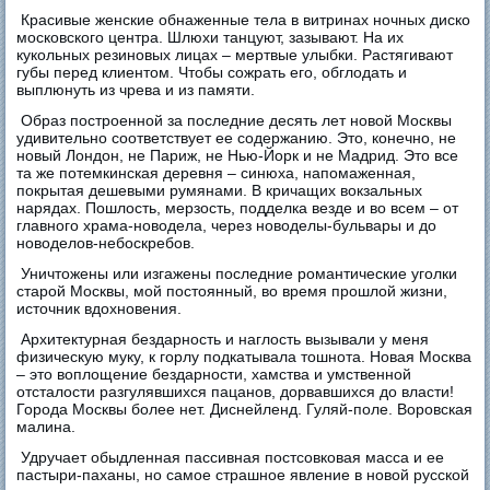
Красивые женские обнаженные тела в витринах ночных диско
московского центра. Шлюхи танцуют, зазывают. На их
кукольных резиновых лицах – мертвые улыбки. Растягивают
губы перед клиентом. Чтобы сожрать его, обглодать и
выплюнуть из чрева и из памяти.
Образ построенной за последние десять лет новой Mосквы
удивительно соответствует ее содержанию. Это, конечно, не
новый Лондон, не Париж, не Нью-Йорк и не Мадрид. Это все
та же потемкинская деревня – синюха, напомаженная,
покрытая дешевыми румянами. В кричащих вокзальных
нарядах. Пошлость, мерзость, подделка везде и во всем – от
главного храма-новодела, через новоделы-бульвары и до
новоделов-небоскребов.
Уничтожены или изгажены последние романтические уголки
старой Москвы, мой постоянный, во время прошлой жизни,
источник вдохновения.
Архитектурная бездарность и наглость вызывали у меня
физическую муку, к горлу подкатывала тошнота. Новая Москва
– это воплощение бездарности, хамства и умственной
отсталости разгулявшихся пацанов, дорвавшихся до власти!
Города Москвы более нет. Диснейленд. Гуляй-поле. Воровская
малина.
Удручает обыдленная пассивная постсовковая масса и ее
пастыри-паханы, но самое страшное явление в новой русской