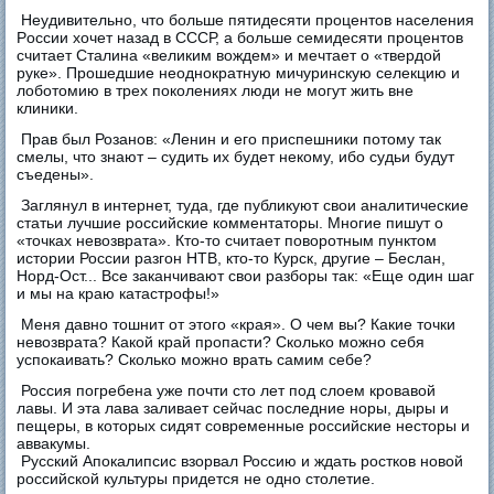
Неудивительно, что больше пятидесяти процентов населения
Pоссии хочет назад в СССР, а больше семидесяти процентов
считает Сталина «великим вождем» и мечтает о «твердой
руке». Прошедшие неоднократную мичуринскую селекцию и
лоботомию в трех поколениях люди не могут жить вне
клиники.
Прав был Розанов: «Ленин и его приспешники потому так
смелы, что знают – судить их будет некому, ибо судьи будут
съедены».
Заглянул в интернет, туда, где публикуют свои аналитические
статьи лучшие российские комментаторы. Многие пишут о
«точках невозврата». Кто-то считает поворотным пунктом
истории России разгон НТВ, кто-то Курск, другие – Беслан,
Норд-Ост... Все заканчивают свои разборы так: «Еще один шаг
и мы на краю катастрофы!»
Меня давно тошнит от этого «края». О чем вы? Какие точки
невозврата? Какой край пропасти? Сколько можно себя
успокаивать? Сколько можно врать самим себе?
Россия погребена уже почти сто лет под слоем кровавой
лавы. И эта лава заливает сейчас последние норы, дыры и
пещеры, в которых сидят современные российские несторы и
аввакумы.
Русский Апокалипсис взорвал Россию и ждать ростков новой
российской культуры придется не одно столетие.