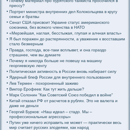
Почему материал про бурятского танкиста просочился в
прессу?
Портрет министра внутренних дел Колокольцева в кругу
семьи и братвы
Сенат США присвоит Украине статус американского
союзника, без всякого членства в НАТО
«Мерзейшая, наглая, бесстыжая, глупая и алчная власть»
Я был поражен до растерянности, а уважение к восставшим
стало безмерным
Правда, господа, все-таки всплывет, и она гораздо
страшнее, чем вы думаете
Почему я никогда больше не повешу на машину
георгиевскую ленту
Политическая активность в России вновь набирает силу
Ядерный блеф России для внутреннего пользования
Лев Термен - похороненный заживо
Виктор Ерофеев: Как тут жить дальше?
Марк Солонин "Как Советский Союз победил в войне"
Китай отказал РФ от расчетов в рублях. Это не валюта и
даже не деньги
Георгий Бурков: «Наш идеал – стадо. Мы –
профессиональные агрессоры»
Путин уже ничего исправить не может — практически весь
мир считает русских злодеями, как народ