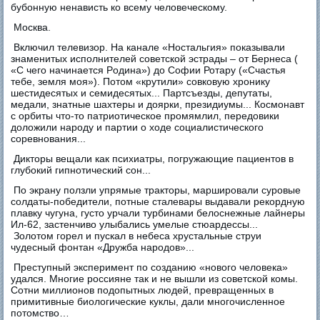
бубонную ненависть ко всему человеческому.
Москва.
Включил телевизор. На канале «Ностальгия» показывали
знаменитых исполнителей советской эстрады – от Бернеса (
«С чего начинается Pодина») до Софии Ротару («Счастья
тебе, земля моя»). Потом «крутили» совковую хронику
шестидесятых и семидесятых... Партсъезды, депутаты,
медали, знатные шахтеры и доярки, президиумы... Космонавт
с орбиты что-то патриотическое промямлил, передовики
доложили народу и партии о ходе социалистического
соревнования...
Дикторы вещали как психиатры, погружающие пациентов в
глубокий гипнотический сон...
По экрану ползли упрямые тракторы, маршировали суровые
солдаты-победители, потные сталевары выдавали рекордную
плавку чугуна, густо урчали турбинами белоснежные лайнеры
Ил-62, застенчиво улыбались умелые стюардессы...
Золотом горел и пускал в небеса хрустальные струи
чудесный фонтан «Дружба народов»...
Преступный эксперимент по созданию «нового человека»
удался. Многие россияне так и не вышли из советской комы.
Сотни миллионов подопытных людей, превращенных в
примитивные биологические куклы, дали многочисленное
потомство…