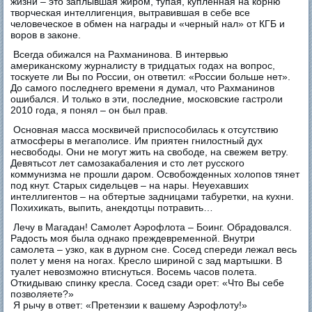
жизни – это заплывшая жиром, тупая, купленная на корню
творческая интеллигенция, вытравившая в себе все
человеческое в обмен на награды и «черный нал» от КГБ и
воров в законе.
Всегда обижался на Рахманинова. В интервью
американскому журналисту в тридцатых годах на вопрос,
тоскуете ли Вы по России, он ответил: «России больше нет».
До самого последнего времени я думал, что Рахманинов
ошибался. И только в эти, последние, московские гастроли
2010 года, я понял – он был прав.
Основная масса москвичей приспособилась к отсутствию
атмосферы в мегаполисе. Им приятен гнилостный дух
несвободы. Они не могут жить на свободе, на свежем ветру.
Девятьсот лет самозакабаления и сто лет русского
коммунизма не прошли даром. Освобожденных холопов тянет
под кнут. Старых сидельцев – на нары. Неуехавших
интеллигентов – на обтертые задницами табуретки, на кухни.
Похихикать, выпить, анекдотцы потравить…
Лечу в Магадан! Самолет Аэрофлота – Боинг. Обрадовался.
Радость моя была однако преждевременной. Внутри
самолета – узко, как в дурном сне. Сосед спереди лежал весь
полет у меня на ногах. Кресло шириной с зад мартышки. В
туалет невозможно втиснуться. Восемь часов полета.
Откидываю спинку кресла. Сосeд сзади орет: «Что Вы себе
позволяете?»
Я рычу в ответ: «Претензии к вашему Аэрофлоту!»