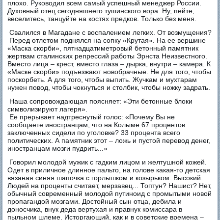
плохо. Руководил всем самый успешный менеджер России.
Духовный отец сегодняшнего тушинского вора. Ну, пейте,
веселитесь, танцуйте на костях предков. Только без меня.
Свалился в Магадане с воспалением легких. От возмущения?
Перед отлетом поднялся на сопку «Крутая». На ее вершине –
«Маска скорби», пятнадцатиметровый бетонный памятник
жертвам сталинских репрессий работы Эрнста Неизвестного.
Вместо лица – крест, вместо глаза – дырка, внутри – камера. К
«Маске скорби» подъезжают новобрачные. Не для того, чтобы
поскорбеть. А для того, чтобы выпить. Жучкам и мухтарам
нужен повод, чтобы чокнуться и столбик, чтобы ножку задрать.
Наша сопровождающая поясняет: «Эти бетонные блоки
символизируют лагеря».
Ее прерывает надтреснутый голос: «Почему Вы не
сообщаете иностранцам, что на Колыме 67 процентов
заключенных сидели по уголовке? 33 процента всего
политических. А памятник этот – ложь и пустой перевод денег,
иностранцам мозги пудрить...»
Говорил молодой мужик с гадким лицом и желтушной кожей.
Oдет в приличное длинное пальто, на голове какая-то детская
вязаная синяя шапочка с горлышком и козырьком. Высокий.
Людей на проценты считает, мерзавец... Топтун? Нашист? Нет,
обычный современный молодой путиноид с промытыми новой
пропагандой мозгами. Достойный сын отца, дебила и
доносчика, внук деда вертухая и правнук комиссара в
пыльном шлеме. Исторгающий, как и в советские времена –