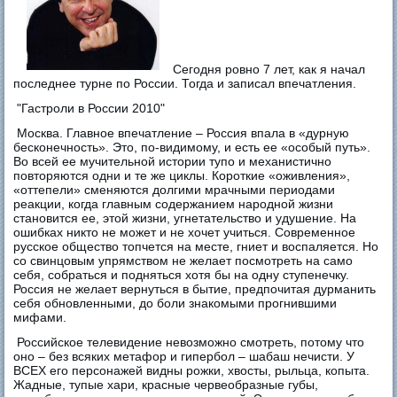
Сегодня ровно 7 лет, как я начал
последнее турне по России. Тогда и записал впечатления.
"Гастроли в России 2010"
Москва. Главное впечатление – Россия впала в «дурную
бесконечность». Это, по-видимому, и есть ее «особый путь».
Во всей ее мучительной истории тупо и механистично
повторяются одни и те же циклы. Короткие «оживления»,
«оттепели» сменяются долгими мрачными периодами
реакции, когда главным содержанием народной жизни
становится ее, этой жизни, угнетательство и удушение. На
ошибках никто не может и не хочет учиться. Современное
русское общество топчется на месте, гниет и воспаляется. Но
со свинцовым упрямством не желает посмотреть на само
себя, собраться и подняться хотя бы на одну ступенечку.
Россия не желает вернуться в бытие, предпочитая дурманить
себя обновленными, до боли знакомыми прогнившими
мифами.
Российское телевидение невозможно смотреть, потому что
оно – без всяких метафор и гипербол – шабаш нечисти. У
ВСЕХ его персонажей видны рожки, хвосты, рыльца, копыта.
Жадные, тупые хари, красные червеобразные губы,