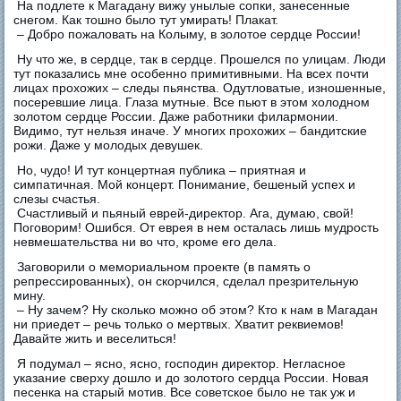
На подлете к Магадану вижу унылые сопки, занесенные
снегом. Как тошно было тут умирать! Плакат.
– Добро пожаловать на Колыму, в золотое сердце России!
Ну что же, в сердце, так в сердце. Прошелся по улицам. Люди
тут показались мне особенно примитивными. На всех почти
лицах прохожих – следы пьянства. Одутловатые, изношенные,
посеревшие лица. Глаза мутные. Все пьют в этом холодном
золотом сердце России. Даже работники филармонии.
Видимо, тут нельзя иначе. У многих прохожих – бандитские
рожи. Даже у молодых девушек.
Но, чудо! И тут концертная публика – приятная и
симпатичная. Мой концерт. Понимание, бешеный успех и
слезы счастья.
Счастливый и пьяный еврей-директор. Ага, думаю, свой!
Поговорим! Ошибся. От еврея в нем осталась лишь мудрость
невмешательства ни во что, кроме его дела.
Заговорили о мемориальном проекте (в память о
репрессированных), он скорчился, сделал презрительную
мину.
– Ну зачем? Ну сколько можно об этом? Кто к нам в Магадан
ни приедет – речь только о мертвых. Хватит реквиемов!
Давайте жить и веселиться!
Я подумал – ясно, ясно, господин директор. Негласное
указание сверху дошло и до золотого сердца России. Новая
песенка на старый мотив. Все советское было не так уж и