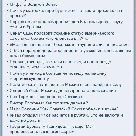
Мифы о Великой Войне
Почему материал про бурятского танкиста просочился в
прессу?
Портрет министра внутренних дел Колокольцева в кругу
семьи и братвы
Сенат США присвоит Украине статус американского
союзника, без всякого членства в НАТО
«Мерзейшая, наглая, бесстыжая, глупая и алчная власть»
Я был поражен до растерянности, а уважение к восставшим
стало безмерным
Правда, господа, все-таки всплывет, и она гораздо
страшнее, чем вы думаете
Почему я никогда больше не повешу на машину
георгиевскую ленту
Политическая активность в России вновь набирает силу
Ядерный блеф России для внутреннего пользования
Лев Термен - похороненный заживо
Виктор Ерофеев: Как тут жить дальше?
Марк Солонин "Как Советский Союз победил в войне"
Китай отказал РФ от расчетов в рублях. Это не валюта и
даже не деньги
Георгий Бурков: «Наш идеал – стадо. Мы –
профессиональные агрессоры»