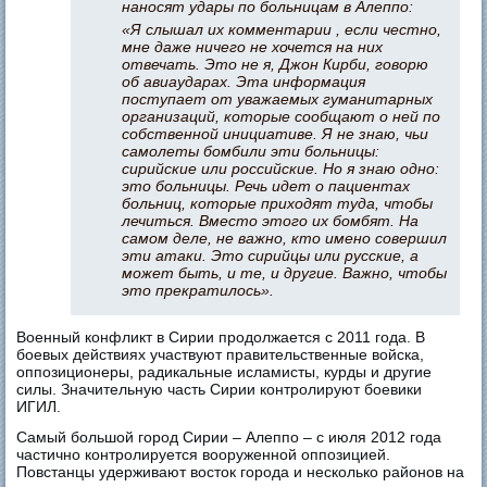
наносят удары по больницам в Алеппо:
«Я слышал их комментарии , если честно,
мне даже ничего не хочется на них
отвечать. Это не я, Джон Кирби, говорю
об авиаударах. Эта информация
поступает от уважаемых гуманитарных
организаций, которые сообщают о ней по
собственной инициативе. Я не знаю, чьи
самолеты бомбили эти больницы:
сирийские или российские. Но я знаю одно:
это больницы. Речь идет о пациентах
больниц, которые приходят туда, чтобы
лечиться. Вместо этого их бомбят. На
самом деле, не важно, кто имено совершил
эти атаки. Это сирийцы или русские, а
может быть, и те, и другие. Важно, чтобы
это прекратилось».
Военный конфликт в Сирии продолжается с 2011 года. В
боевых действиях участвуют правительственные войска,
оппозиционеры, радикальные исламисты, курды и другие
силы. Значительную часть Сирии контролируют боевики
ИГИЛ.
Самый большой город Сирии – Алеппо – с июля 2012 года
частично контролируется вооруженной оппозицией.
Повстанцы удерживают восток города и несколько районов на