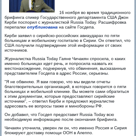
16 ноября во время традиционного
брифинга спикер Государственного департамента США Джон
Кирби поспорил с журналисткой Russia Today. Расшифровка
перепалки
опубликована
на сайте Госдепа.
Кирби заявил о сирийско-российских авиаударах по пяти
больницам и мобильному госпиталю в Сирии. Он отметил, что
США получили подтверждение этой информации от своих
источников.
Журналистка Russia Today Гаяне Чичакян спросила, о каких
именно больницах идет речь, и попросила назвать их
местонахождение, подчеркнув, что обвинения, высказанные
представителем Госдепа в адрес России, серьезны.
"Я не обвиняю. Я вам говорю, что мы видели отчеты
благотворительных организаций, в которых говорится о пяти
больницах и мобильной клинике. Вы можете сами обратиться
к этим документам, которые предоставляют сирийские
источники", – ответил Кирби и предложил журналистке
адресовать ее вопросы также и минобороны РФ.
Он добавил, что Госдеп предоставит Russia Today всю
необходимую информацию после окончания брифинга.
Чичакян уточнила, уверен ли он, что именно Россия и Сирия
блокируют доставку помощи ООН в Алеппо.