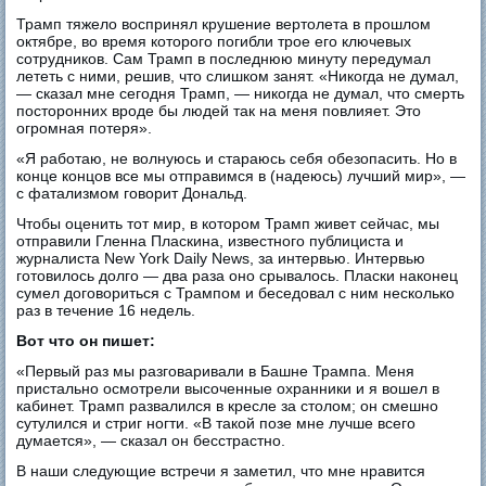
Трамп тяжело воспринял крушение вертолета в прошлом
октябре, во время которого погибли трое его ключевых
сотрудников. Сам Трамп в последнюю минуту передумал
лететь с ними, решив, что слишком занят. «Никогда не думал,
— сказал мне сегодня Трамп, — никогда не думал, что смерть
посторонних вроде бы людей так на меня повлияет. Это
огромная потеря».
«Я работаю, не волнуюсь и стараюсь себя обезопасить. Но в
конце концов все мы отправимся в (надеюсь) лучший мир», —
с фатализмом говорит Дональд.
Чтобы оценить тот мир, в котором Трамп живет сейчас, мы
отправили Гленна Пласкина, известного публициста и
журналиста New York Daily News, за интервью. Интервью
готовилось долго — два раза оно срывалось. Пласки наконец
сумел договориться с Трампом и беседовал с ним несколько
раз в течение 16 недель.
Вот что он пишет:
«Первый раз мы разговаривали в Башне Трампа. Меня
пристально осмотрели высоченные охранники и я вошел в
кабинет. Трамп развалился в кресле за столом; он смешно
сутулился и стриг ногти. «В такой позе мне лучше всего
думается», — сказал он бесстрастно.
В наши следующие встречи я заметил, что мне нравится