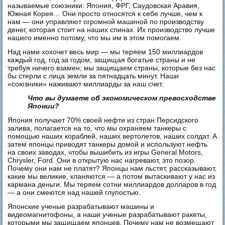
называемые союзники: Япония, ФРГ, Саудовская Аравия,
Южная Корея… Они просто относятся к себе лучше, чем к
нам — они управляют огромной машиной по производству
денег, которая стоит на наших спинах. Их производство лучше
нашего именно потому, что мы им в этом помогаем.
Над нами хохочет весь мир — мы теряем 150 миллиардов
каждый год, год за годом, защищая богатые страны и не
требуя ничего взамен; мы защищаем страны, которые без нас
бы стерли с лица земли за пятнадцать минут. Наши
«союзники» наживают миллиарды за наш счет.
Что вы думаете об экономическом превосходстве
Японии?
Япония получает 70% своей нефти из стран Персидского
залива, полагается на то, что мы охраняем танкеры с
помощью наших кораблей, наших вертолетов, наших солдат. А
затем японцы приводят танкеры домой и используют нефть
на своих заводах, чтобы вышибить из игры General Motors,
Chrysler, Ford. Они в открытую нас нагревают, это позор.
Почему они нам не платят? Японцы нам льстят, рассказывают,
какие мы великие, кланяются — а потом вытаскивают у нас из
кармана деньги. Мы теряем сотни миллиардов долларов в год
— а они смеются над нашей глупостью.
Японские ученые разрабатывают машины и
видеомагнитофоны, а наши ученые разрабатывают ракеты,
которыми мы защищаем японцев. Почему нам не возмещают