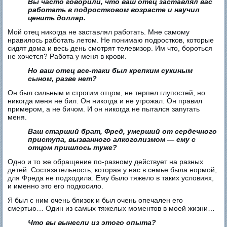
Вы часто говорили, что ваш отец заставлял вас
работать в подростковом возрасте и научил
ценить доллар.
Мой отец никогда не заставлял работать. Мне самому
нравилось работать летом. Не понимаю подростков, которые
сидят дома и весь день смотрят телевизор. Им что, бороться
не хочется? Работа у меня в крови.
Но ваш отец все-таки был крепким сукиным
сыном, разве нет?
Он был сильным и строгим отцом, не терпел глупостей, но
никогда меня не бил. Он никогда и не угрожал. Он правил
примером, а не бичом. И он никогда не пытался запугать
меня.
Ваш старший брат, Фред, умерший от сердечного
приступа, вызванного алкоголизмом — ему с
отцом пришлось туже?
Одно и то же обращение по-разному действует на разных
детей. Состязательность, которая у нас в семье была нормой,
для Фреда не подходила. Ему было тяжело в таких условиях,
и именно это его подкосило.
Я был с ним очень близок и был очень опечален его
смертью… Один из самых тяжелых моментов в моей жизни…
Что вы вынесли из этого опыта?