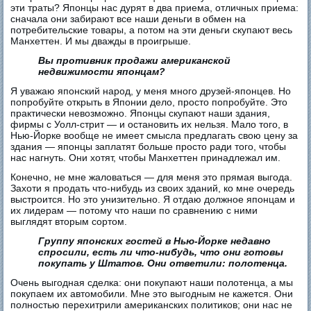
эти траты? Японцы нас дурят в два приема, отличных приема:
сначала они забирают все наши деньги в обмен на
потребительские товары, а потом на эти деньги скупают весь
Манхеттен. И мы дважды в проигрыше.
Вы противник продажи американской
недвижимости японцам?
Я уважаю японский народ, у меня много друзей-японцев. Но
попробуйте открыть в Японии дело, просто попробуйте. Это
практически невозможно. Японцы скупают наши здания,
фирмы с Уолл-стрит — и остановить их нельзя. Мало того, в
Нью-Йорке вообще не имеет смысла предлагать свою цену за
здания — японцы заплатят больше просто ради того, чтобы
нас нагнуть. Они хотят, чтобы Манхеттен принадлежал им.
Конечно, не мне жаловаться — для меня это прямая выгода.
Захоти я продать что-нибудь из своих зданий, ко мне очередь
выстроится. Но это унизительно. Я отдаю должное японцам и
их лидерам — потому что наши по сравнению с ними
выглядят вторым сортом.
Группу японских гостей в Нью-Йорке недавно
спросили, есть ли что-нибудь, что они готовы
покупать у Штатов. Они ответили: полотенца.
Очень выгодная сделка: они покупают наши полотенца, а мы
покупаем их автомобили. Мне это выгодным не кажется. Они
полностью перехитрили американских политиков; они нас не