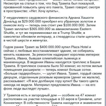
Несмотря на статьи о том, что бид Трампа был показухой,
призванной повысить цену его пакета, Трамп говорит, смотря
в пространство: «Нет. Хочу купить».
У неудачливого саудовского финансиста Аднана Хашогги
Дональд за $29.000.000 приобрел его убранную золотом и
ониксом яхту — теперь она стоит уже $100.000.000. Затем
Трамп заплатил $365.000.000 за авиакомпанию Eastern
Shuttle, и тут же переименовал ее в Trump Shuttle; в
самолетах обновили интерьер, а стюардессы стали щеголять
в чистой шерсти и жемчугах.
Годом ранее Трамп за $400.000.000 купил Plaza Hotel и
сейчас с любовью восстанавливает здание, не собираясь
менять название. За ремонтом надзирает королева империи
Трампа, Ивана, бывшая олимпийская лыжница и
манекенщица. В ведении Иваны находится триплекс в Башне
Трампа. В триплексе сначала было 50 комнат, но потом жилые
помещения расширили — теперь комнат больше сотни.
«Больше гардеробных», — шутит Ивана. Трамп, гордый своим
дворцом, отделанным розовым мрамором (денег не жалели),
рассказывает: «Я всю долбаную гору купил! Вы такого цвета
никогда не видели. Материал предложила Ивана — на его
фоне люди выглядят лучше».
У Трампов есть и загородный дом — особняк на 47 комнат
расположен на участке площадью в 10 акров в Гринвиче, штат
Коннектикут. В собственности Трампа находится и знаменитое