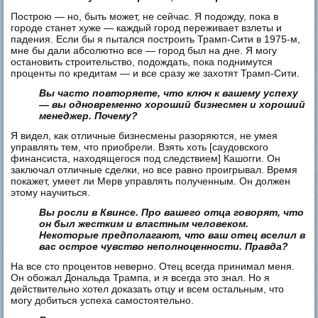
Построю — но, быть может, не сейчас. Я подожду, пока в
городе станет хуже — каждый город переживает взлеты и
падения. Если бы я пытался построить Трамп-Сити в 1975-м,
мне бы дали абсолютно все — город был на дне. Я могу
остановить строительство, подождать, пока поднимутся
проценты по кредитам — и все сразу же захотят Трамп-Сити.
Вы часто повторяете, что ключ к вашему успеху
— вы одновременно хороший бизнесмен и хороший
менеджер. Почему?
Я видел, как отличные бизнесмены разоряются, не умея
управлять тем, что приобрели. Взять хоть [саудовского
финансиста, находящегося под следствием] Кашогги. Он
заключал отличные сделки, но все равно проигрывал. Время
покажет, умеет ли Мерв управлять полученным. Он должен
этому научиться.
Вы росли в Квинсе. Про вашего отца говорят, что
он был жестким и властным человеком.
Некоторые предполагают, что ваш отец вселил в
вас острое чувство неполноценности. Правда?
На все сто процентов неверно. Отец всегда принимал меня.
Он обожал Дональда Трампа, и я всегда это знал. Но я
действительно хотел доказать отцу и всем остальным, что
могу добиться успеха самостоятельно.