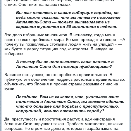
сгниет. Оно гниет на наших глазах.
Вы так печетесь о наших гибнущих городах, но
ведь можно сказать, что вы ничем не помогаете
Атлантик-Сити — только вытягиваете из
карманов туристов по 50 миллионов в неделю.
Это дело избранных чиновников. Я ненавижу, когда меня
винят во всех проблемах мира. Ко мне приходят и говорят: «А
почему ты позволяешь стольким людям жить на улицах?» —
как будто я держу ситуацию под контролем. Я никуда не
избирался.
А почему бы не использовать ваше влияние в
Атлантик-Сити для помощи нуждающимся?
Влияние есть у всех, но это проблема правительства. Я
публикую эти объявления, надеясь растолкать правительство,
объяснить, что Япония и прочие страны разрывают нас на
куски.
Погодите. Вам не кажется, что, учитывая ваше
положение в Атлантик-Сити, вы можете сделать
что-то большее для борьбы с преступностью,
коррупцией, чем-то отплатить городу?
Да, преступность и проституция растут, а администрация
Атлантик-Сити нарушает закон. Проблем множество, никаких
вопросов. Но огромные деньги, которые я зарабатываю на