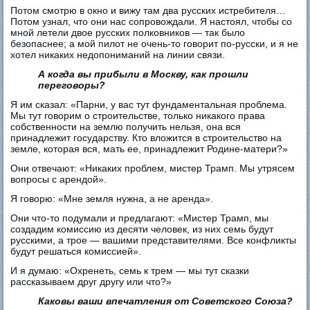
Потом смотрю в окно и вижу там два русских истребителя…
Потом узнал, что они нас сопровождали. Я настоял, чтобы со
мной летели двое русских полковников — так было
безопаснее; а мой пилот не очень-то говорит по-русски, и я не
хотел никаких недопониманий на линии связи.
А когда вы прибыли в Москву, как прошли
переговоры?
Я им сказал: «Парни, у вас тут фундаментальная проблема.
Мы тут говорим о строительстве, только никакого права
собственности на землю получить нельзя, она вся
принадлежит государству. Кто вложится в строительство на
земле, которая вся, мать ее, принадлежит Родине-матери?»
Они отвечают: «Никаких проблем, мистер Трамп. Мы утрясем
вопросы с арендой».
Я говорю: «Мне земля нужна, а не аренда».
Они что-то подумали и предлагают: «Мистер Трамп, мы
создадим комиссию из десяти человек, из них семь будут
русскими, а трое — вашими представителями. Все конфликты
будут решаться комиссией».
И я думаю: «Охренеть, семь к трем — мы тут сказки
рассказываем друг другу или что?»
Каковы ваши впечатления от Советского Союза?