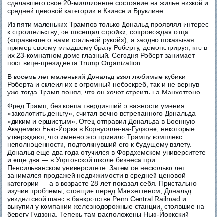
сделавшего свое 20-миллионное состояние на жилье низкой и
средней ценовой категории в Квинсе и Бруклине.
Из пяти маленьких Трампов только Дональд проявлял интерес
к строительству; он посещал стройки, сопровождая отца
(«правившего нами стальной рукой»), а заодно показывая
пример своему младшему брату Роберту, демонстрируя, кто в
их 23-комнатном доме главный. Сегодня Роберт занимает
пост вице-президента Trump Organization.
В восемь лет маленький Дональд взял любимые кубики
Роберта и склеил их в огромный небоскреб, так и не вернув —
уже тогда Трамп понял, что он хочет строить на Манхеттене.
Фред Трамп, без конца твердивший о важности умения
«заколотить деньгу», считал вечно встрепанного Дональда
«диким и ершистым». Отец отправил Дональда в Военную
Академию Нью-Йорка в Корнуолле-на-Гудзоне; некоторые
утверждают, что именно это привило Трампу комплекс
неполноценности, подтолкнувший его к будущему взлету.
Дональд еще два года отучился в Фордхемском университете
и еще два — в Уортонской школе бизнеса при
Пенсильванском университете. Затем он несколько лет
занимался продажей недвижимости в средней ценовой
категории — а в возрасте 28 лет показал себя. Пристально
изучив проблемы, стоящие перед Манхеттеном, Дональд
увидел свой шанс в банкротстве Penn Central Railroad и
выкупил у компании железнодорожные станции, стоявшие на
берегу Гудзона. Теперь там расположены Нью-Йоркский