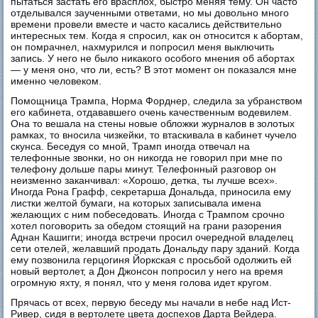
пытаться застать его врасплох, быстро меняя тему. Он часто
отделывался заученными ответами, но мы довольно много
времени провели вместе и часто касались действительно
интересных тем. Когда я спросил, как он относится к абортам,
он помрачнел, нахмурился и попросил меня выключить
запись. У него не было никакого особого мнения об абортах
— у меня оно, что ли, есть? В этот момент он показался мне
именно человеком.
Помощница Трампа, Норма Форднер, следила за убранством
его кабинета, отдававшего очень качественным водевилем.
Она то вешала на стены новые обложки журналов в золотых
рамках, то вносила чизкейки, то втаскивала в кабинет чучело
скунса. Беседуя со мной, Трамп иногда отвечал на
телефонные звонки, но он никогда не говорил при мне по
телефону дольше пары минут. Телефонный разговор он
неизменно заканчивал: «Хорошо, детка, ты лучше всех».
Иногда Рона Графф, секретарша Дональда, приносила ему
листки желтой бумаги, на которых записывала имена
желающих с ним побеседовать. Иногда с Трампом срочно
хотел поговорить за обедом стоящий на грани разорения
Аднан Кашигги; иногда встречи просил очередной владелец
сети отелей, желавший продать Дональду пару зданий. Когда
ему позвонила герцогиня Йоркская с просьбой одолжить ей
новый вертолет, а Дон Джонсон попросил у него на время
огромную яхту, я понял, что у меня голова идет кругом.
Прячась от всех, первую беседу мы начали в небе над Ист-
Ривер, сидя в вертолете цвета доспехов Дарта Вейдера.