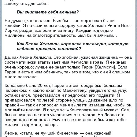
заполучить для себя.
Вы считаете себя алчным?
Не думаю, что я алчен. Был бы — не жертвовал бы ни
копейки. Я на свои деньги содержу каток Уоллмен-Ринг в Нью-
Йорке; раздал все роялти за книгу. Каждый год отдаю
миллионы на благотворительность. Был бы я алчным…
Как Леона Хелмсли, королева отельерш, которую
недавно признали виновной?
Да, как Леона Хелмсли. Это злобная, ужасная женщина — она
систематически втаптывает имя Хелмсли в грязь. Я ее знаю
очень хорошо; лучше ее знает только Гарри [Хелмсли]. Если
Гарри и есть в чем обвинить, так это в том, что он ей слишком
много позволял.
Когда мне было 20 лет, Гарри в этом городе был большим
человеком. Я как-то ехал по Манхеттену, увидел его на углу,
остановился, представился и предложил его подвезти. Я
припарковался по левой стороне улицы, движение шло по
правой — так он попросил меня вылезти из машины, чтобы он
мог выйти налево. Я подумал: «Консервативный мужик». Сам
бы он никогда не стал уклоняться от налогов. Но Леона его
все дергала и дергала. Ему-то все эти деньги были как тебе
мелочь в кармане, поверь.
Леона, кстати, не лучший бизнесмен — она ужасный