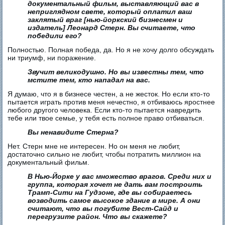
документальный фильм, выставляющий вас в
неприглядном свете, который оплатил ваш
заклятый враг [нью-йоркский бизнесмен и
издатель] Леонард Стерн. Вы считаете, что
победили его?
Полностью. Полная победа, да. Но я не хочу долго обсуждать
ни триумф, ни поражение.
Звучит великодушно. Но вы известны тем, что
мстите тем, кто нападал на вас.
Я думаю, что я в бизнесе честен, а не жесток. Но если кто-то
пытается играть против меня нечестно, я отбиваюсь яростнее
любого другого человека. Если кто-то пытается навредить
тебе или твое семье, у тебя есть полное право отбиваться.
Вы ненавидите Стерна?
Нет. Стерн мне не интересен. Но он меня не любит,
достаточно сильно не любит, чтобы потратить миллион на
документальный фильм.
В Нью-Йорке у вас множество врагов. Среди них и
группа, которая хочет не дать вам построить
Трамп-Сити на Гудзоне, где вы собираетесь
возводить самое высокое здание в мире. А они
считают, что вы погубите Вест-Сайд и
перегрузите район. Что вы скажете?