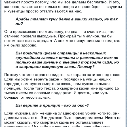
уважают просто потому, что мы все делаем бесплатно. И это,
конечно, касается не только японцев и европейцев — саудиты
и кувейтцы просто оттаптываются на нас.
Арабы тратят кучу денег в ваших казино, не так
ли?
Они просаживают по миллиону, по два — и счастливы, что
отлично провели выходные. Проиграй ты миллион, ты бы
потом всю жизнь страдал. А они мне пишут письма о том, как
им было здорово.
Вы покупали целые страницы в нескольких
крупнейших газетах страны и размещали там не
только ваше мнение о внешней торговле США, но
и защищали смертную казнь. Почему?
Потому что мне страшно видеть, как страна катится под откос.
Если мы хотим вернуть закон и порядок на улицы наших
городов, нам нужна смертная казнь, нам нужна сильная
полиция. После того текста о смертной казни мне пришло 15
тысяч писем со словами поддержки. И десять, или чуть
больше, от несогласных.
Вы верите в принцип «око за око»?
Если мужчина или женщина хладнокровно убили кого-то, они
должны заплатить. Это должно быть примером всем. Никто не
может сказать, что смертная казнь не останавливает
преступников. Мы либо ее вернем, либо наше общество