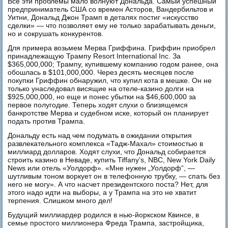
Все эти проблемы мало волнуют Дональда. Самый успешный
предприниматель США со времен Асторов, Вандербильтов и
Уитни, Дональд Джон Трамп в деталях постиг «искусство
сделки» — что позволяет ему не только зарабатывать деньги,
но и сокрушать конкурентов.
Для примера возьмем Мерва Гриффина. Гриффин приобрел
принадлежащую Трампу Resort International Inc. За
$365,000,000; Трампу, купившему компанию годом ранее, она
обошлась в $101,000,000. Через десять месяцев после
покупки Гриффин обнаружил, что купил кота в мешке. Он не
только унаследовал висящие на отеле-казино долги на
$925,000,000, но еще и понес убытки на $46,600,000 за
первое полугодие. Теперь ходят слухи о близящемся
банкротстве Мерва и судебном иске, который он планирует
подать против Трампа.
Дональду есть над чем подумать в ожидании открытия
развлекательного комплекса «Тадж-Махал» стоимостью в
миллиард долларов. Ходят слухи, что Дональд собирается
строить казино в Неваде, купить Tiffany’s, NBC, New York Daily
News или отель «Уолдорф». «Мне нужен „Уолдорф“, —
шутливым тоном воркует он в телефонную трубку, — спать без
него не могу». А что насчет президентского поста? Нет, для
этого надо идти на выборы, а у Трампа на это не хватит
терпения. Слишком много дел!
Будущий миллиардер родился в нью-йоркском Квинсе, в
семье простого миллионера Фреда Трампа, застройщика,