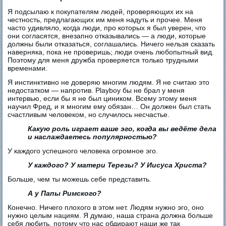
Я подсылаю к покупателям людей, проверяющих их на
честность, предлагающих им меня надуть и прочее. Меня
часто удивляло, когда люди, про которых я был уверен, что
они согласятся, внезапно отказывались — а люди, которые
должны были отказаться, соглашались. Ничего нельзя сказать
наверняка, пока не проверишь; люди очень любопытный вид.
Поэтому для меня дружба проверяется только трудными
временами.
Я инстинктивно не доверяю многим людям. Я не считаю это
недостатком — напротив. Playboy бы не брал у меня
интервью, если бы я не был циником. Всему этому меня
научил Фред, и я многим ему обязан… Он должен был стать
счастливым человеком, но случилось несчастье.
Какую роль играет ваше эго, когда вы ведёте дела
и наслаждаетесь популярностью?
У каждого успешного человека огромное эго.
У каждого? У матери Терезы? У Иисуса Христа?
Больше, чем ты можешь себе представить.
А у Папы Римского?
Конечно. Ничего плохого в этом нет. Людям нужно эго, оно
нужно целым нациям. Я думаю, наша страна должна больше
себя любить, потому что нас обдирают наши же так