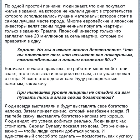
По одной простой причине: люди знают, что они покупают
жилье в здании, на которое не жалели денег; в строительстве
которого использовались лучшие материалы; которое стоит в
самом лучшем месте города. Многие европейские и японские
инвесторы велят своим подчиненным покупать квартиры
только в зданиях Трампа. Японский инвестор только что
заплатил мне 20 миллионов за семь квартир, которые он
превратил в одну.
Хорошо. Но мы в начале нового десятилетия. Что
вы ответите тем, кто называет вас показушным,
самовлюбленным и алчным символом 80-х?
Богачам я нечасто нравлюсь, но работяги меня любят: они
знают, что я вкалывал и построил все сам, а не унаследовал
от отца. Я всего этого достиг сам. Буду распоряжаться
нажитым, как захочу.
При нынешнем уровне нищеты не стыдно ли вам
пускать пыль в глаза своим богатством?
Люди всегда выставляли и будут выставлять свое богатство
напоказ. Затем придет кризис, который неизбежен всегда. Я
так тебе скажу: выставлять богатство напоказ это хорошо.
Люди видят, что успеха добиться реально. Люди видят, как
стоит жить. Сериал Dynasty показал это всем. Это же очень
важно — чтобы люди хотели добиться успеха. И
единственный способ это сделать — посмотреть, как к успеху