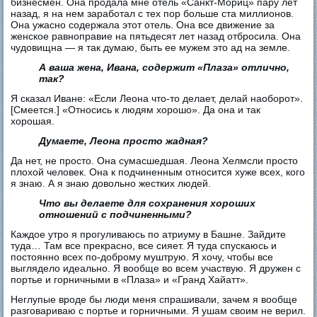
бизнесмен. Она продала мне отель «Санкт-Мориц» пару лет
назад, я на нем заработал с тех пор больше ста миллионов.
Она ужасно содержала этот отель. Она все движение за
женское равноправие на пятьдесят лет назад отбросила. Она
чудовищна — я так думаю, быть ее мужем это ад на земле.
А ваша жена, Ивана, содержит «Плаза» отлично,
так?
Я сказал Иване: «Если Леона что-то делает, делай наоборот».
[Смеется.] «Относись к людям хорошо». Да она и так
хорошая.
Думаете, Леона просто жадная?
Да нет, не просто. Она сумасшедшая. Леона Хелмсли просто
плохой человек. Она к подчиненным относится хуже всех, кого
я знаю. А я знаю довольно жестких людей.
Что вы делаете для сохранения хороших
отношений с подчиненными?
Каждое утро я прогуливаюсь по атриуму в Башне. Зайдите
туда… Там все прекрасно, все сияет. Я туда спускаюсь и
постоянно всех по-доброму муштрую. Я хочу, чтобы все
выглядело идеально. Я вообще во всем участвую. Я дружен с
портье и горничными в «Плаза» и «Гранд Хайатт».
Неглупые вроде бы люди меня спрашивали, зачем я вообще
разговариваю с портье и горничными. Я ушам своим не верил.