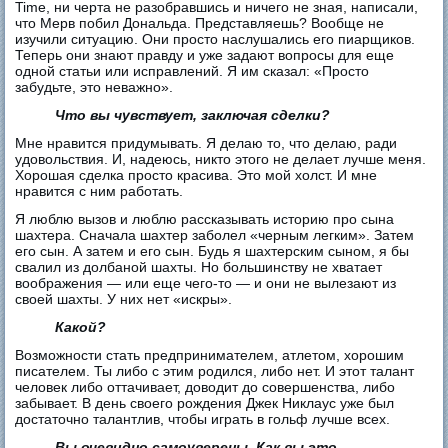
Time, ни черта не разобравшись и ничего не зная, написали,
что Мерв побил Дональда. Представляешь? Вообще не
изучили ситуацию. Они просто наслушались его пиарщиков.
Теперь они знают правду и уже задают вопросы для еще
одной статьи или исправлений. Я им сказал: «Просто
забудьте, это неважно».
Что вы чувствует, заключая сделки?
Мне нравится придумывать. Я делаю то, что делаю, ради
удовольствия. И, надеюсь, никто этого не делает лучше меня.
Хорошая сделка просто красива. Это мой холст. И мне
нравится с ним работать.
Я люблю вызов и люблю рассказывать историю про сына
шахтера. Сначала шахтер заболел «черным легким». Затем
его сын. А затем и его сын. Будь я шахтерским сыном, я бы
свалил из долбаной шахты. Но большинству не хватает
воображения — или еще чего-то — и они не вылезают из
своей шахты. У них нет «искры».
Какой?
Возможности стать предпринимателем, атлетом, хорошим
писателем. Ты либо с этим родился, либо нет. И этот талант
человек либо оттачивает, доводит до совершенства, либо
забывает. В день своего рождения Джек Никлаус уже был
достаточно талантлив, чтобы играть в гольф лучше всех.
Вы очевидно самоуверены. Как вы это