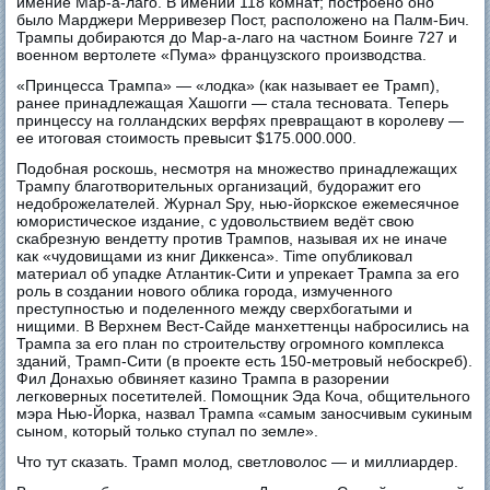
имение Мар-а-лаго. В имении 118 комнат; построено оно
было Марджери Мерривезер Пост, расположено на Палм-Бич.
Трампы добираются до Мар-а-лаго на частном Боинге 727 и
военном вертолете «Пума» французского производства.
«Принцесса Трампа» — «лодка» (как называет ее Трамп),
ранее принадлежащая Хашогги — стала тесновата. Теперь
принцессу на голландских верфях превращают в королеву —
ее итоговая стоимость превысит $175.000.000.
Подобная роскошь, несмотря на множество принадлежащих
Трампу благотворительных организаций, будоражит его
недоброжелателей. Журнал Spy, нью-йоркское ежемесячное
юмористическое издание, с удовольствием ведёт свою
скабрезную вендетту против Трампов, называя их не иначе
как «чудовищами из книг Диккенса». Time опубликовал
материал об упадке Атлантик-Сити и упрекает Трампа за его
роль в создании нового облика города, измученного
преступностью и поделенного между сверхбогатыми и
нищими. В Верхнем Вест-Сайде манхеттенцы набросились на
Трампа за его план по строительству огромного комплекса
зданий, Трамп-Сити (в проекте есть 150-метровый небоскреб).
Фил Донахью обвиняет казино Трампа в разорении
легковерных посетителей. Помощник Эда Коча, общительного
мэра Нью-Йорка, назвал Трампа «самым заносчивым сукиным
сыном, который только ступал по земле».
Что тут сказать. Трамп молод, светловолос — и миллиардер.