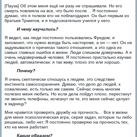
[Пауза] Об этом меня ещё ни разу не спрашивали. Но его
смерть повлияла на все, что было после… Я постоянно
думаю, что я толком его не поблагодарил. Он был первым из
братьев Трампов, и я подсознательно учился у него.
И чему научились?
Я видел, как люди постоянно пользовались Фредом; я
запомнил, что нужно всегда быть настороже, а он — нет. Он не
задумывался о причинах такого отношения, а это одна из
самых главных ошибок в жизни. Люди слишком доверчивы. А я
очень недоверчивый человек. Я постоянно пристально изучаю
людей, автоматически; я так живу, плохо это или хорошо.
Почему?
Я очень скептически отношусь к людям; это следствие
инстинкта самосохранения. Думаю, что дело до людей, к
сожалению, есть только им самим. Сейчас очень многим
полезно меня любить. Но если дела пойдут плохо, перестанут
ли звонить телефоны, исчезнут ли те, кто меня сейчас целует
в задницу?
Мне нравится проверять дружбу на прочность… Все в жизни
для меня психологическая игра, серия задач, которые ты либо
решаешь, либо нет. Я постоянно проверяю на прочность тех,
кто на меня работает.
Каким образом?