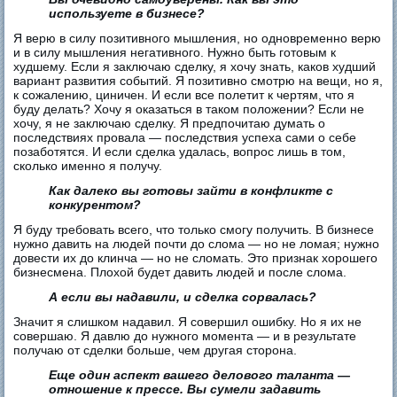
используете в бизнесе?
Я верю в силу позитивного мышления, но одновременно верю
и в силу мышления негативного. Нужно быть готовым к
худшему. Если я заключаю сделку, я хочу знать, каков худший
вариант развития событий. Я позитивно смотрю на вещи, но я,
к сожалению, циничен. И если все полетит к чертям, что я
буду делать? Хочу я оказаться в таком положении? Если не
хочу, я не заключаю сделку. Я предпочитаю думать о
последствиях провала — последствия успеха сами о себе
позаботятся. И если сделка удалась, вопрос лишь в том,
сколько именно я получу.
Как далеко вы готовы зайти в конфликте с
конкурентом?
Я буду требовать всего, что только смогу получить. В бизнесе
нужно давить на людей почти до слома — но не ломая; нужно
довести их до клинча — но не сломать. Это признак хорошего
бизнесмена. Плохой будет давить людей и после слома.
А если вы надавили, и сделка сорвалась?
Значит я слишком надавил. Я совершил ошибку. Но я их не
совершаю. Я давлю до нужного момента — и в результате
получаю от сделки больше, чем другая сторона.
Еще один аспект вашего делового таланта —
отношение к прессе. Вы сумели задавить