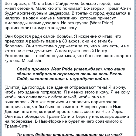
Во-первых, в 40-е в Вест-Сайде жило больше людей, чем
живет сегодня. Мало кто это понимает. Во-вторых, Трамп-Сити
будет архитектурным шедевром. В третьих: город нуждается в
налогах, в новом жилье и магазинах, которые принесут
миллиарды новых доходов. Но эта группа [West Pride]
противостоит этому на каждом шагу.
Они борются ради самой борьбы. Я искренне считаю, что
предложи я разбить парк на 80 акров, они и с этим бы
боролись. Они эгоистично держатся за то, что у них есть, и не
хотят ни с кем делиться. А нам нужен новый Центр
Рокфеллера — особенно учитывая, что большая часть старого
куплена Mitsubishi.
Среди прочего West Pride утверждает, что ваше
здание отбросит огромную тень на весь Вест-
Сайд, закроет солнце и изуродует район.
[Злится] Да господи, все здания отбрасывают тень! Я и хочу,
чтобы это здание потрясало. Я именно этого и хочу. Я не хочу,
чтобы оно сливалось с обстановкой, чтобы оно не
выделялось. Это как стричься и попросить парикмахера
постричь так, чтобы было незаметно. Я соревнуюсь с Нью-
Джерси, штатом, который просто кровь сосет из Нью-Йорка.
Они нас побеждают. Трамп-Сити отберет у них козырь зданий
на побережье. В Нью-Йорке не будет ничего сравнимого с
Трамп-Сити!
То есть будете строить, несмотря ни на что?