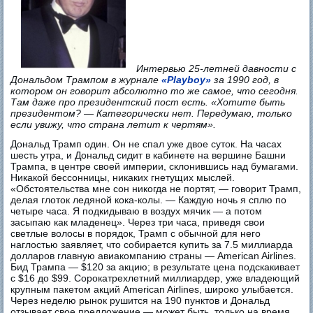
Интервью 25-летней давности с
Дональдом Трампом в журнале
«Playboy»
за 1990 год, в
котором он говорит абсолютно то же самое, что сегодня.
Там даже про президентский пост есть. «Хотите быть
президентом? — Категорически нет. Передумаю, только
если увижу, что страна летит к чертям».
Дональд Трамп один. Он не спал уже двое суток. На часах
шесть утра, и Дональд сидит в кабинете на вершине Башни
Трампа, в центре своей империи, склонившись над бумагами.
Никакой бессонницы, никаких гнетущих мыслей.
«Обстоятельства мне сон никогда не портят, — говорит Трамп,
делая глоток ледяной кока-колы. — Каждую ночь я сплю по
четыре часа. Я подкидываю в воздух мячик — а потом
засыпаю как младенец». Через три часа, приведя свои
светлые волосы в порядок, Трамп с обычной для него
наглостью заявляет, что собирается купить за 7.5 миллиарда
долларов главную авиакомпанию страны — American Airlines.
Бид Трампа — $120 за акцию; в результате цена подскакивает
с $16 до $99. Сорокатрехлетний миллиардер, уже владеющий
крупным пакетом акций American Airlines, широко улыбается.
Через неделю рынок рушится на 190 пунктов и Дональд
отзывает свое предложение — может быть, только на время.