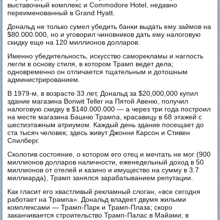
выставочный комплекс и Commodore Hotel, недавно
переименованный в Grand Hyatt.
Дональд не только сумел убедить банки выдать ему займов на
$80.000.000, но и уговорил чиновников дать ему налоговую
скидку еще на 120 миллионов долларов.
Именно убедительность, искусство саморекламы и наглость
легли в основу стиля, в котором Трамп ведет дела;
одновременно он отличается тщательным и дотошным
администрированием.
В 1979-м, в возрасте 33 лет, Дональд за $20,000,000 купил
здание магазина Bonwit Teller на Пятой Авеню, получил
налоговую скидку в $140.000.000 — а через три года построил
на месте магазина Башню Трампа, красавицу в 68 этажей с
шестиэтажным атриумом. Каждый день здание посещает до
ста тысяч человек; здесь живут Джонни Карсон и Стивен
Спилберг.
Сколотив состояние, о котором его отец и мечтать не мог (900
миллионов долларов наличности, еженедельный доход в 50
миллионов от отелей и казино и имущество на сумму в 3.7
миллиарда), Трамп занялся зарабатыванием репутации.
Как гласит его хвастливый рекламный слоган, «все сегодня
работает на Трампа». Дональд владеет двумя жилыми
комплексами — Трамп-Парк и Трамп-Плаза; скоро
заканчивается строительство Трамп-Палас в Майами; в