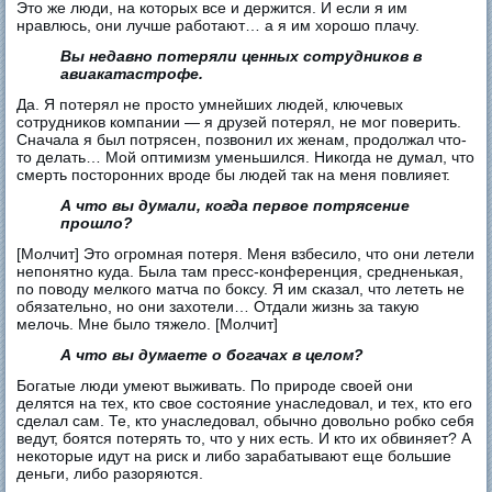
Это же люди, на которых все и держится. И если я им
нравлюсь, они лучше работают… а я им хорошо плачу.
Вы недавно потеряли ценных сотрудников в
авиакатастрофе.
Да. Я потерял не просто умнейших людей, ключевых
сотрудников компании — я друзей потерял, не мог поверить.
Сначала я был потрясен, позвонил их женам, продолжал что-
то делать… Мой оптимизм уменьшился. Никогда не думал, что
смерть посторонних вроде бы людей так на меня повлияет.
А что вы думали, когда первое потрясение
прошло?
[Молчит] Это огромная потеря. Меня взбесило, что они летели
непонятно куда. Была там пресс-конференция, средненькая,
по поводу мелкого матча по боксу. Я им сказал, что лететь не
обязательно, но они захотели… Отдали жизнь за такую
мелочь. Мне было тяжело. [Молчит]
А что вы думаете о богачах в целом?
Богатые люди умеют выживать. По природе своей они
делятся на тех, кто свое состояние унаследовал, и тех, кто его
сделал сам. Те, кто унаследовал, обычно довольно робко себя
ведут, боятся потерять то, что у них есть. И кто их обвиняет? А
некоторые идут на риск и либо зарабатывают еще большие
деньги, либо разоряются.