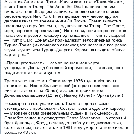
Атлантик-Сити стоят Трамп-Касл и комплекс «Тадж-Махал»;
книга Трампа Trump: The Art of the Deal, написанная им
вместе с Тони Шварцем, занимала первое место в списке
бестселлеров New York Times дольше, чем любая другая
деловая книга со времен книги Ли Якокки. Трамп выпустил
настольную игру (конечно, под названием Trump: The Game;
игра, впрочем, провалилась). На телевидении скоро начнется
показ его игрового телешоу под названием — опять угадали!
— Trump Card. Дональду принадлежит велосипедная гонка
Тур-де-Трамп (миллиардер отмечает, что название все равно
звучит лучше, чем Тур-де-Джерси). Короче, вы видите общую
картину, да?
«Проницательность — самая ценная моя черта, —
утверждает Дональд без всякой скромности, — я знаю, чего
люди хотят и что они купят».
Трамп успел посетить Олимпиаду 1976 года в Монреале,
жениться на Иване Зельничковой (которая поклялась всю
жизни выглядеть на 29 лет) и завести троих детей —
Дональда-младшего (12 лет), Иванку (8 лет) и Эрика (6 лет).
Несмотря на всю удачливость Трампа в делах, семья
столкнулась с проблемами. Сестры Трампа сделали карьеру
— Мэриэнн стала федеральным судьей в Нью-Джерси, а
Элизабет вошла в руководство Chase Manhattan. Но старший
брат Дональда, Фред, ненавидел работу с недвижимостью,
стал пилотом, начал пить и в 1981 году умер от алкоголизма в
возрасте 43 лет.