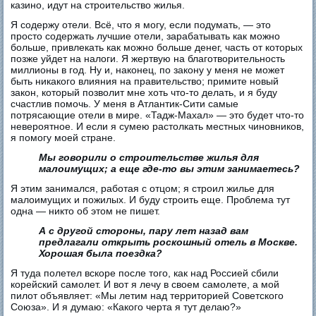
казино, идут на строительство жилья.
Я содержу отели. Всё, что я могу, если подумать, — это
просто содержать лучшие отели, зарабатывать как можно
больше, привлекать как можно больше денег, часть от которых
позже уйдет на налоги. Я жертвую на благотворительность
миллионы в год. Ну и, наконец, по закону у меня не может
быть никакого влияния на правительство; примите новый
закон, который позволит мне хоть что-то делать, и я буду
счастлив помочь. У меня в Атлантик-Сити самые
потрясающие отели в мире. «Тадж-Махал» — это будет что-то
невероятное. И если я сумею растолкать местных чиновников,
я помогу моей стране.
Мы говорили о строительстве жилья для
малоимущих; а еще где-то вы этим занимаетесь?
Я этим занимался, работая с отцом; я строил жилье для
малоимущих и пожилых. И буду строить еще. Проблема тут
одна — никто об этом не пишет.
А с другой стороны, пару лет назад вам
предлагали открыть роскошный отель в Москве.
Хорошая была поездка?
Я туда полетел вскоре после того, как над Россией сбили
корейский самолет. И вот я лечу в своем самолете, а мой
пилот объявляет: «Мы летим над территорией Советского
Союза». И я думаю: «Какого черта я тут делаю?»