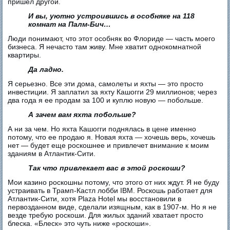
пришел другой.
И вы, уютно устроившись в особняке на 118
комнат на Палм-Бич…
Люди понимают, что этот особняк во Флориде — часть моего
бизнеса. Я нечасто там живу. Мне хватит однокомнатной
квартиры.
Да ладно.
Я серьезно. Все эти дома, самолеты и яхты — это просто
инвестиции. Я заплатил за яхту Кашогги 29 миллионов; через
два года я ее продам за 100 и куплю новую — побольше.
А зачем вам яхта побольше?
А ни за чем. Но яхта Кашогги поднялась в цене именно
потому, что ее продаю я. Новая яхта — хочешь верь, хочешь
нет — будет еще роскошнее и привлечет внимание к моим
зданиям в Атлантик-Сити.
Так что привлекает вас в этой роскоши?
Мои казино роскошны потому, что этого от них ждут. Я не буду
устраивать в Трамп-Кастл лобби IBM. Роскошь работает для
Атлантик-Сити, хотя Plaza Hotel мы восстановили в
первозданном виде, сделали изящным, как в 1907-м. Но я не
везде требую роскоши. Для жилых зданий хватает просто
блеска. «Блеск» это чуть ниже «роскоши».