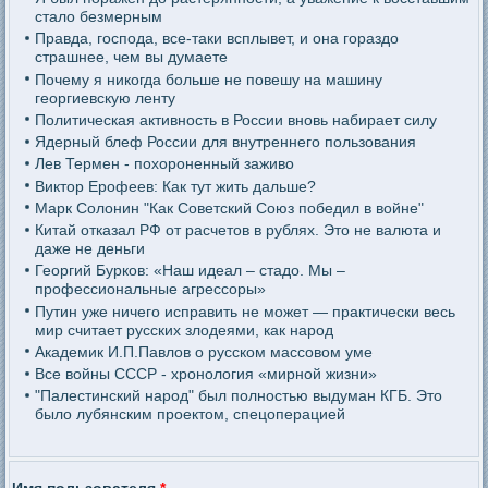
стало безмерным
Правда, господа, все-таки всплывет, и она гораздо
страшнее, чем вы думаете
Почему я никогда больше не повешу на машину
георгиевскую ленту
Политическая активность в России вновь набирает силу
Ядерный блеф России для внутреннего пользования
Лев Термен - похороненный заживо
Виктор Ерофеев: Как тут жить дальше?
Марк Солонин "Как Советский Союз победил в войне"
Китай отказал РФ от расчетов в рублях. Это не валюта и
даже не деньги
Георгий Бурков: «Наш идеал – стадо. Мы –
профессиональные агрессоры»
Путин уже ничего исправить не может — практически весь
мир считает русских злодеями, как народ
Академик И.П.Павлов о русском массовом уме
Все войны СССР - хронология «мирной жизни»
"Палестинский народ" был полностью выдуман КГБ. Это
было лубянским проектом, спецоперацией
Имя пользователя
*