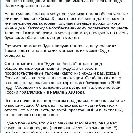
Решение о введении талонов принимал лично глава города
Владимир Синяговский.
На получение талонов могут рассчитывать малообеспеченные
жители Новороссийска. К ним относятся многодетные семьи
или пенсионеры, которые получают меньше прожиточного
минимума. Каждому малообеспеченному полагается по шесть
талонов. Таким образом, в месяц они могут получать по шесть
буханок хлеба и шесть литров молока.
Где именно можно будет получить талоны, не уточняется.
Также неизвестно и в каких магазинах их можно будет
отоварить.
Стоит отметить, что "Единая Россия", а также ряд
общественных организаций предлагают ввести
продовольственные талоны (карточки) каждый раз, когда в
России наблюдается всплеск инфляции. Особенно активно
вопрос о продовольственных карточках обсуждался в 2008
году. Сообщения о возможности введения талонов по всей
России появлялись и в начале 2010 года.
Все это начинается под благим предлогом, конечно - заботой
о малоимущих. Откуда вот только малоимущие берутся -
ответа нет, а если есть, то такой пространный и витиеватый,
что он ничего не проясняет.
Нужно понимать, что у нас меньше всех земли, она у нас
самая неплодородная (рискованные зоны земледелия!!!),
люди у нас работать не хотят и часто случаются засухи,