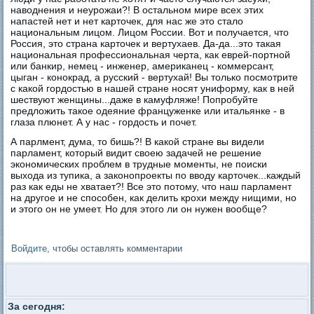
наводнения и неурожаи?! В остальном мире всех этих
напастей нет и нет карточек, для нас же это стало
национальным лицом. Лицом России. Вот и получается, что
Россия, это страна карточек и вертухаев. Да-да...это такая
национальная профессиональная черта, как еврей-портной
или банкир, немец - инженер, американец - коммерсант,
цыган - конокрад, а русский - вертухай! Вы только посмотрите
с какой гордостью в нашей стране носят униформу, как в ней
шествуют женщины...даже в камуфляже! Попробуйте
предложить такое одеяние француженке или итальянке - в
глаза плюнет. А у нас - гордость и почет.
А парлмент, дума, то бишь?! В какой стране вы видели
парламент, который видит своею задачей не решение
экономических проблем в трудные моменты, не поиски
выхода из тупика, а законопроекты по вводу карточек...каждый
раз как еды не хватает?! Все это потому, что наш парламент
на другое и не способен, как делить крохи между нищими, но
и этого он не умеет. Но для этого ли он нужен вообще?
Войдите
, чтобы оставлять комментарии
За сегодня: