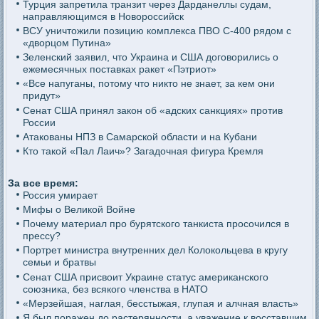
Турция запретила транзит через Дарданеллы судам,
направляющимся в Новороссийск
ВСУ уничтожили позицию комплекса ПВО С-400 рядом с
«дворцом Путина»
Зеленский заявил, что Украина и США договорились о
ежемесячных поставках ракет «Пэтриот»
«Все напуганы, потому что никто не знает, за кем они
придут»
Сенат США принял закон об «адских санкциях» против
России
Атакованы НПЗ в Самарской области и на Кубани
Кто такой «Пал Лаич»? Загадочная фигура Кремля
За все время:
Россия умирает
Мифы о Великой Войне
Почему материал про бурятского танкиста просочился в
прессу?
Портрет министра внутренних дел Колокольцева в кругу
семьи и братвы
Сенат США присвоит Украине статус американского
союзника, без всякого членства в НАТО
«Мерзейшая, наглая, бесстыжая, глупая и алчная власть»
Я был поражен до растерянности, а уважение к восставшим