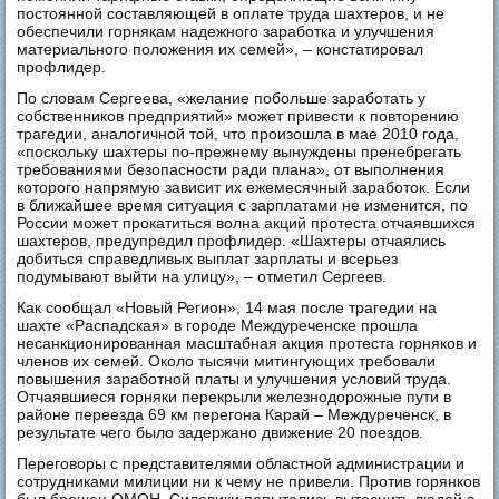
постоянной составляющей в оплате труда шахтеров, и не
обеспечили горнякам надежного заработка и улучшения
материального положения их семей», – констатировал
профлидер.
По словам Сергеева, «желание побольше заработать у
собственников предприятий» может привести к повторению
трагедии, аналогичной той, что произошла в мае 2010 года,
«поскольку шахтеры по-прежнему вынуждены пренебрегать
требованиями безопасности ради плана», от выполнения
которого напрямую зависит их ежемесячный заработок. Если
в ближайшее время ситуация с зарплатами не изменится, по
России может прокатиться волна акций протеста отчаявшихся
шахтеров, предупредил профлидер. «Шахтеры отчаялись
добиться справедливых выплат зарплаты и всерьез
подумывают выйти на улицу», – отметил Сергеев.
Как сообщал «Новый Регион», 14 мая после трагедии на
шахте «Распадская» в городе Междуреченске прошла
несанкционированная масштабная акция протеста горняков и
членов их семей. Около тысячи митингующих требовали
повышения заработной платы и улучшения условий труда.
Отчаявшиеся горняки перекрыли железнодорожные пути в
районе переезда 69 км перегона Карай – Междуреченск, в
результате чего было задержано движение 20 поездов.
Переговоры с представителями областной администрации и
сотрудниками милиции ни к чему не привели. Против горянков
был брошен ОМОН. Силовики попытались вытеснить людей с