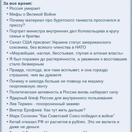
За все время:
Россия умирает
Мифы о Великой Войне
Почему материал про бурятского танкиста просочился в
прессу?
Портрет министра внутренних дел Колокольцева в кругу
семьи и братвы
Сенат США присвоит Украине статус американского
союзника, без всякого членства в НАТО
«Мерзейшая, наглая, бесстыжая, глупая и алчная власть»
Я был поражен до растерянности, а уважение к восставшим
стало безмерным
Правда, господа, все-таки всплывет, и она гораздо
страшнее, чем вы думаете
Почему я никогда больше не повешу на машину
георгиевскую ленту
Политическая активность в России вновь набирает силу
Ядерный блеф России для внутреннего пользования
Лев Термен - похороненный заживо
Виктор Ерофеев: Как тут жить дальше?
Марк Солонин "Как Советский Союз победил в войне"
Китай отказал РФ от расчетов в рублях. Это не валюта и
даже не деньги