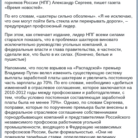
горняков России (НПГ) Александр Сергеев, пишет газета
«Время новостей».
По его словам, «шахтеры сильно обозлены». «Я не исключаю,
что они могут пойти бить стекла или перекрывать дороги», –
предупредил профсоюзный лидер.
При этом, как отмечает издание, лидер НПГ всеми силами
старался показать, что в проблемах шахтеров виновато
исключительно руководство угольных компаний, а
федеральные власти и глава правительства, в частности,
сделали все, что было в их силах. (Конечно, белые и
пушистые)
Напомним, что после взрывов на «Распадской» премьер
Владимир Путин велел изменить существующую систему
выплаты заработной платы шахтерам и увеличить постоянную
часть зарплаты до 70%. По его словам, необходимо «добиться
изменений в отраслевое соглашение, которое заключается на
2010-2012 годы между профсоюзами и работодателями, с
тем, чтобы условно постоянная составляющая заработной
платы была не менее 70%». Однако, по словам Сергеева,
поправки, которые по поручению премьера были внесены в
федеральное отраслевое соглашение собственниками
горнодобывающих компаний и представителями Российского
независимого профсоюза работников угольной
промышленности, входящего в Федерацию независимых
профсоюзов России, были формальностью. «Они не
поменяли тарифные ставки, определяющие величину