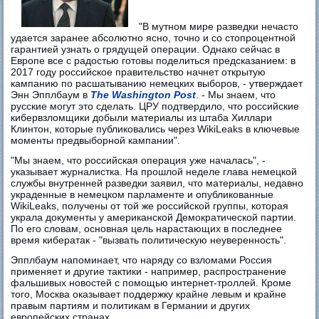
"В мутном мире разведки нечасто
удается заранее абсолютно ясно, точно и со стопроцентной
гарантией узнать о грядущей операции. Однако сейчас в
Европе все с радостью готовы поделиться предсказанием: в
2017 году российское правительство начнет открытую
кампанию по расшатыванию немецких выборов, - утверждает
Энн Эпплбаум в
The Washington Post
. - Мы знаем, что
русские могут это сделать. ЦРУ подтвердило, что российские
кибервзломщики добыли материалы из штаба Хиллари
Клинтон, которые публиковались через WikiLeaks в ключевые
моменты предвыборной кампании".
"Мы знаем, что российская операция уже началась", -
указывает журналистка. На прошлой неделе глава немецкой
службы внутренней разведки заявил, что материалы, недавно
украденные в немецком парламенте и опубликованные
WikiLeaks, получены от той же российской группы, которая
украла документы у американской Демократической партии.
По его словам, основная цель нарастающих в последнее
время кибератак - "вызвать политическую неуверенность".
Эпплбаум напоминает, что наряду со взломами Россия
применяет и другие тактики - например, распространение
фальшивых новостей с помощью интернет-троллей. Кроме
того, Москва оказывает поддержку крайне левым и крайне
правым партиям и политикам в Германии и других
европейских странах.