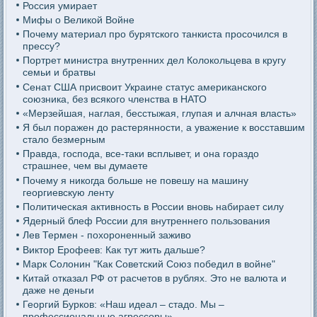
Россия умирает
Мифы о Великой Войне
Почему материал про бурятского танкиста просочился в
прессу?
Портрет министра внутренних дел Колокольцева в кругу
семьи и братвы
Сенат США присвоит Украине статус американского
союзника, без всякого членства в НАТО
«Мерзейшая, наглая, бесстыжая, глупая и алчная власть»
Я был поражен до растерянности, а уважение к восставшим
стало безмерным
Правда, господа, все-таки всплывет, и она гораздо
страшнее, чем вы думаете
Почему я никогда больше не повешу на машину
георгиевскую ленту
Политическая активность в России вновь набирает силу
Ядерный блеф России для внутреннего пользования
Лев Термен - похороненный заживо
Виктор Ерофеев: Как тут жить дальше?
Марк Солонин "Как Советский Союз победил в войне"
Китай отказал РФ от расчетов в рублях. Это не валюта и
даже не деньги
Георгий Бурков: «Наш идеал – стадо. Мы –
профессиональные агрессоры»