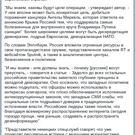
"Мы знаем, каковы будут цели операции, - утверждает автор. -
У нее вполне может быть конкретная цель: добиться
поражения канцлера Ангелы Меркель, которая ответила на
аннексию Крыма Россией тем, что поддержала самые
болезненные для внутреннего круга Владимира Путина
санкции". Более широкими целями могут быть дискредитация
демократии, подрыв Евросоюза, деморализация НАТО.
По словам Эпплбаум, Россия вложила огромные ресурсы в
свое пропагандистское оружие, представленное каналом RT и
вебсайтом Sputnik, а также в аналитические центры,
бизнесменов и политиков.
"И мы знаем - или должны знать, - почему [русские] могут
преуспеть, - говорится в статье. - Задолго до всех остальных
российское правительство заметило глубокие трещины в
западной демократии. Оно осознало, что западных политиков
можно подкупать; что офшоры можно использовать в
интересах олигархов; что плохо обеспечивается исполнение
антикоррупционных законов; что западные СМИ слабы; что
социальные сети подрывают доверие к традиционным
источникам власти. Российские лидеры также поняли, что
благодаря всемирному распространению интернета сегодня
гораздо проще, чем раньше, создавать и распространять
дезинформацию".
"Представители немецких спецслужб говорят, что уже
проводят регулярные встречи с ведущими журналистами,