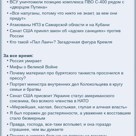
ВСУ уничтожили позицию комплекса ПВО С-400 рядом с
«дворцом Путина»
«Все напуганы, потому что никто не знает, за кем они
придут»
Атакованы НПЗ в Самарской области и на Кубани
Сенат США принял закон об «адских санкциях» против
России
Кто такой «Пал Лаич»? Загадочная фигура Кремля
За все время:
Россия умирает
Мифы о Великой Войне
Почему материал про бурятского танкиста просочился в
прессу?
Портрет министра внутренних дел Колокольцева в кругу
семьи и братвы
Сенат США присвоит Украине статус американского
союзника, без всякого членства в НАТО
«Мерзейшая, наглая, бесстыжая, глупая и алчная власть»
Я был поражен до растерянности, а уважение к восставшим
стало безмерным
Правда, господа, все-таки всплывет, и она гораздо
страшнее, чем вы думаете
Почему я никогда больше не повешу на машину