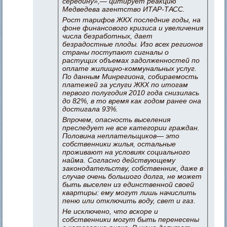
середину»,— цитирует реакцию
Медведева агентство ИТАР-ТАСС.
Рост тарифов ЖКХ последние годы, на
фоне финансового кризиса и увеличения
числа безработных, дает
безрадостные плоды. Изо всех регионов
страны поступают сигналы о
растущих объемах задолженностей по
оплате жилищно-коммунальных услуг.
По данным Минрегиона, собираемость
платежей за услуги ЖКХ по итогам
первого полугодия 2010 года снизилась
до 82%, в то время как годом ранее она
достигала 93%.
Впрочем, опасность выселения
преследует не все категории граждан.
Половина неплательщиков— это
собственники жилья, остальные
проживают на условиях социального
найма. Согласно действующему
законодательству, собственник, даже в
случае очень большого долга, не может
быть выселен из единственной своей
квартиры: ему могут лишь начислить
пеню или отключить воду, свет и газ.
Не исключено, что вскоре и
собственники могут быть перенесены