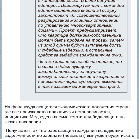
в категорию риска. В июне депутат-
единоросс Владимир Пехтин с командой
единомышленников внесли в Госдуму
законопроект «О совершенствовании
регулирования жилищных отношений
по управлению многоквартирными
домами». Проект предусматривает,
что квартира должника-собственника
может быть продана на торгах, затем
из этой суммы будут выплачены долги
и судебные издержки, а остальные
средства выдадут гражданину на руки.
Что же касается несобственников, то
согласно действующему
законодательству за неуплату
коммунальных платежей и квартплаты
нанимателя через суд могут выселить
в так называемый маневренный фонд.
На фоне ухудшающегося экономического положения страны,
где все производство практически останавливается,
инициатива Медведева весьма кстати для беднеющего на
глазах
населения.
Получается так, что работающий гражданин вследвствии
задолженности по зарплате (невыплат) вынужден будет искать