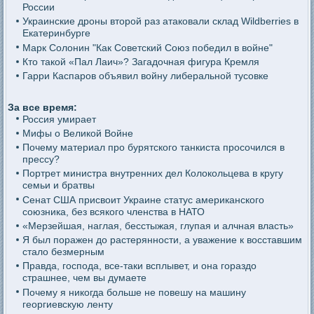
России
Украинские дроны второй раз атаковали склад Wildberries в
Екатеринбурге
Марк Солонин "Как Советский Союз победил в войне"
Кто такой «Пал Лаич»? Загадочная фигура Кремля
Гарри Каспаров объявил войну либеральной тусовке
За все время:
Россия умирает
Мифы о Великой Войне
Почему материал про бурятского танкиста просочился в
прессу?
Портрет министра внутренних дел Колокольцева в кругу
семьи и братвы
Сенат США присвоит Украине статус американского
союзника, без всякого членства в НАТО
«Мерзейшая, наглая, бесстыжая, глупая и алчная власть»
Я был поражен до растерянности, а уважение к восставшим
стало безмерным
Правда, господа, все-таки всплывет, и она гораздо
страшнее, чем вы думаете
Почему я никогда больше не повешу на машину
георгиевскую ленту