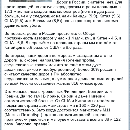
Дорог в России, считайте, нет. Для
претендующей на статус сверхдержавы страны площадью в
17,1 миллиона квадратных километров (почти в два раза
больше, чем у следующих на нами Канады (9,9), Китая (9,6),
США (9,5) или Бразилии (8,5)) наша транспортная система
удивительно убога.
Во-первых, дорог в России просто мало. Общая
протяжённость автодорог у нас - 1,4 млн. км., в Китае - 4,5, в
США - 6,6. В пересчёте на площадь страны мы отстаём от
Китайцев в 5,6 раза, от США - в 8,6 раза.
Во-вторых, наши дороги по мировым стандартам это не
дороги, а, скорее, направления (оленьи тропы,
средневековые тракты или что-то ещё в этом духе -
архаичное, дикое и необустроенное). Более 30% россиян
считают качество дорог в РФ абсолютно
неудовлетворительным, а суммарная длина автомагистралей
во всей России составляет жалкие 816 километров.
Это меньше, чем в крошечных Финляндии, Венгрии или
Греции. Да что там! В Иране, Сирии и даже Нигерии
автомагистралей больше. От США и Китая мы отстаём по
покрытию страны автомагистралями в 160 и 220 раз
соответственно. Зато когда достроится магистраль М11
(Москва-Петербург), длина автомагистралей в стране
практически удвоится и мы будем отставать всего в 88 и 122
раза. Здорово, правда?