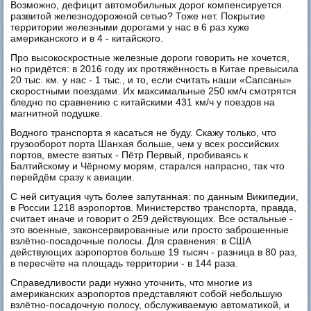
Возможно, дефицит автомобильных дорог компенсируется
развитой железнодорожной сетью? Тоже нет. Покрытие
территории железными дорогами у нас в 6 раз хуже
американского и в 4 - китайского.
Про высокоскростные железные дороги говорить не хочется,
но придётся: в 2016 году их протяжённость в Китае превысила
20 тыс. км. у нас - 1 тыс., и то, если считать наши «Сапсаны»
скоростными поездами. Их максимальные 250 км/ч смотрятся
бледно по сравнению с китайскими 431 км/ч у поездов на
магнитной подушке.
Водного транспорта я касаться не буду. Скажу только, что
грузооборот порта Шанхая больше, чем у всех российских
портов, вместе взятых - Пётр Первый, пробиваясь к
Балтийскому и Чёрному морям, старался напрасно, так что
перейдём сразу к авиации.
С ней ситуация чуть более запутанная: по данным Википедии,
в России 1218 аэропортов. Министерство транспорта, правда,
считает иначе и говорит о 259 действующих. Все остальные -
это военные, законсервированные или просто заброшенные
взлётно-посадочные полосы. Для сравнения: в США
действующих аэропортов больше 19 тысяч - разница в 80 раз,
в пересчёте на площадь территории - в 144 раза.
Справедливости ради нужно уточнить, что многие из
американских аэропортов представляют собой небольшую
взлётно-посадочную полосу, обслуживаемую автоматикой, и