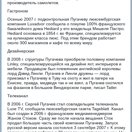
производитель самолетов.
Гастроном
Осенью 2007 г. подконтрольная Пугачеву люксембургская
компания Luxadvor сообщила о покупке 100% французского
бакалейного дома Hediard у его владельца Мишеля Пастро.
Hediard основана в 1854 г. во Франции, специализируется
на кулинарии класса люкс. Под этим брендом работает
около 300 магазинов и кафе по всему миру.
Дизайнерская
В 2008 г. структуры Пугачева приобрели половину компании
Linley, специализирующейся на дизайне яхт, интерьеров и
мебели. Продавцом был племянник английской королевы
лорд Дэвид Линли. Пугачев и Линли дружны — лорд
приезжал к Пугачеву в Туву на охоту и жил в лагере на
Енисее, правда, медведя так и не взял, а Пугачев охотился
на фазанов в Большом Виндзорском парке, писал Tatler.
Телеканал
В 2006 г. Сергей Пугачев стал совладельцем телеканала
Luxe TV, сообщала люксембургская газета Tageblatt. Канал
был создан в 2006 г. французским медиаменеджером
Жаном Стоком. Сразу же после начала вещания Сток
продал большую часть своей компании Пугачеву. Запуск
русской версии канала состоялся 3 сентября 2007 г. К этому