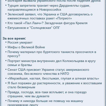
Болгария вызвала украинского посла после падения дрона
Турция запретила транзит через Дарданеллы судам,
направляющимся в Новороссийск
Зеленский заявил, что Украина и США договорились о
ежемесячных поставках ракет «Пэтриот»
Кто такой «Пал Лаич»? Загадочная фигура Кремля
Евтушенков и "Солнцевская" ОПГ
За все время:
Россия умирает
Мифы о Великой Войне
Почему материал про бурятского танкиста просочился в
прессу?
Портрет министра внутренних дел Колокольцева в кругу
семьи и братвы
Сенат США присвоит Украине статус американского
союзника, без всякого членства в НАТО
«Мерзейшая, наглая, бесстыжая, глупая и алчная власть»
Я был поражен до растерянности, а уважение к восставшим
стало безмерным
Правда, господа, все-таки всплывет, и она гораздо
страшнее, чем вы думаете
Почему я никогда больше не повешу на машину
георгиевскую ленту