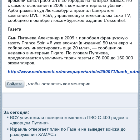
времени канал работал в 20 городах на четырех языках. Но
с самого основания в 2006 г. компания терпела убытки.
Арбитражный суд Люксембурга признал банкротом
компанию DVL.TV.SA, управляющую телеканалом Luxe TV,
сообщило в октябре люксембургское издание L'essentiel.
Газета
Сын Пугачева Александр в 2009 г. приобрел французскую
газету France Soir. «Я уже вложил [в издание] 50 млн евро и
собираюсь инвестировать еще 20 млн», — сообщил он
недавно в интервью Figaro. По словам Пугачева,
предполагается увеличить тираж газеты с 76 000 до 150 000
экземпляров.
http://www.vedomosti.ru/newspaper/article/250071/bank_odn
, чтобы оставлять комментарии
Войдите
За сегодня:
ВСУ уничтожили позицию комплекса ПВО С-400 рядом с
«дворцом Путина»
Израиль отвергает план по Газе и не выведет войска до
разоружения ХАМАСа