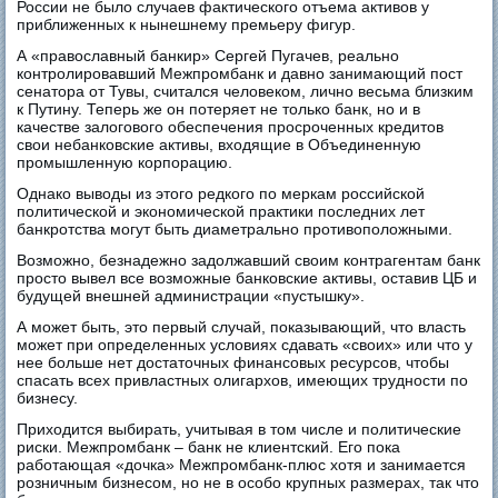
России не было случаев фактического отъема активов у
приближенных к нынешнему премьеру фигур.
А «православный банкир» Сергей Пугачев, реально
контролировавший Межпромбанк и давно занимающий пост
сенатора от Тувы, считался человеком, лично весьма близким
к Путину. Теперь же он потеряет не только банк, но и в
качестве залогового обеспечения просроченных кредитов
свои небанковские активы, входящие в Объединенную
промышленную корпорацию.
Однако выводы из этого редкого по меркам российской
политической и экономической практики последних лет
банкротства могут быть диаметрально противоположными.
Возможно, безнадежно задолжавший своим контрагентам банк
просто вывел все возможные банковские активы, оставив ЦБ и
будущей внешней администрации «пустышку».
А может быть, это первый случай, показывающий, что власть
может при определенных условиях сдавать «своих» или что у
нее больше нет достаточных финансовых ресурсов, чтобы
спасать всех привластных олигархов, имеющих трудности по
бизнесу.
Приходится выбирать, учитывая в том числе и политические
риски. Межпромбанк – банк не клиентский. Его пока
работающая «дочка» Межпромбанк-плюс хотя и занимается
розничным бизнесом, но не в особо крупных размерах, так что