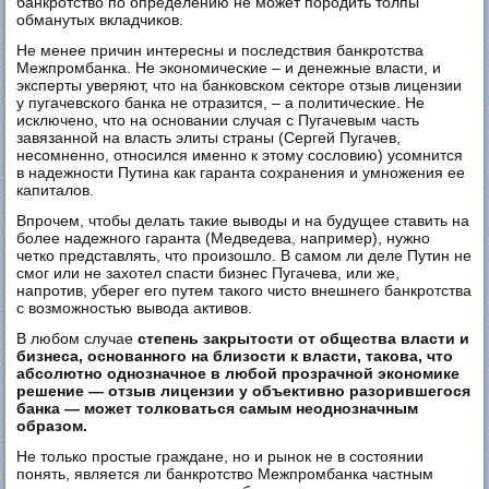
банкротство по определению не может породить толпы
обманутых вкладчиков.
Не менее причин интересны и последствия банкротства
Межпромбанка. Не экономические – и денежные власти, и
эксперты уверяют, что на банковском секторе отзыв лицензии
у пугачевского банка не отразится, – а политические. Не
исключено, что на основании случая с Пугачевым часть
завязанной на власть элиты страны (Сергей Пугачев,
несомненно, относился именно к этому сословию) усомнится
в надежности Путина как гаранта сохранения и умножения ее
капиталов.
Впрочем, чтобы делать такие выводы и на будущее ставить на
более надежного гаранта (Медведева, например), нужно
четко представлять, что произошло. В самом ли деле Путин не
смог или не захотел спасти бизнес Пугачева, или же,
напротив, уберег его путем такого чисто внешнего банкротства
с возможностью вывода активов.
В любом случае
степень закрытости от общества власти и
бизнеса, основанного на близости к власти, такова, что
абсолютно однозначное в любой прозрачной экономике
решение — отзыв лицензии у объективно разорившегося
банка — может толковаться самым неоднозначным
образом.
Не только простые граждане, но и рынок не в состоянии
понять, является ли банкротство Межпромбанка частным