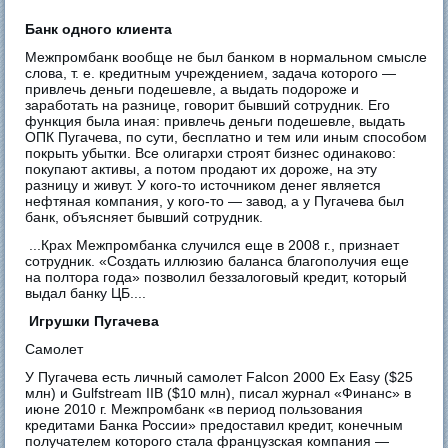
Банк одного клиента
Межпромбанк вообще не был банком в нормальном смысле
слова, т. е. кредитным учреждением, задача которого —
привлечь деньги подешевле, а выдать подороже и
заработать на разнице, говорит бывший сотрудник. Его
функция была иная: привлечь деньги подешевле, выдать
ОПК Пугачева, по сути, бесплатно и тем или иным способом
покрыть убытки. Все олигархи строят бизнес одинаково:
покупают активы, а потом продают их дороже, на эту
разницу и живут. У кого-то источником денег является
нефтяная компания, у кого-то — завод, а у Пугачева был
банк, объясняет бывший сотрудник.
...Крах Межпромбанка случился еще в 2008 г., признает
сотрудник. «Создать иллюзию баланса благополучия еще
на полтора года» позволил беззалоговый кредит, который
выдал банку ЦБ....
Игрушки Пугачева
Самолет
У Пугачева есть личный самолет Falcon 2000 Ex Easy ($25
млн) и Gulfstream IIB ($10 млн), писал журнал «Финанс» в
июне 2010 г. Межпромбанк «в период пользования
кредитами Банка России» предоставил кредит, конечным
получателем которого стала французская компания —