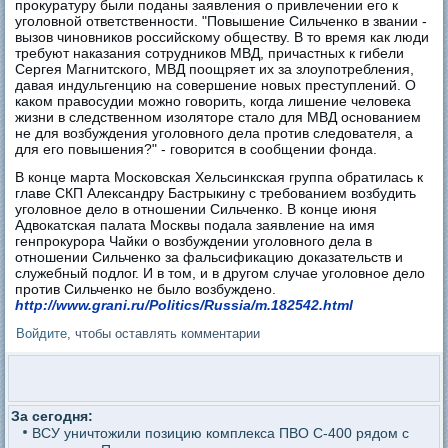
прокуратуру были поданы заявления о привлечении его к
уголовной ответственности. "Повышение Сильченко в звании -
вызов чиновников российскому обществу. В то время как люди
требуют наказания сотрудников МВД, причастных к гибели
Сергея Магнитского, МВД поощряет их за злоупотребления,
давая индульгенцию на совершение новых преступлений. О
каком правосудии можно говорить, когда лишение человека
жизни в следственном изоляторе стало для МВД основанием
не для возбуждения уголовного дела против следователя, а
для его повышения?" - говорится в сообщении фонда.
В конце марта Московская Хельсинкская группа обратилась к
главе СКП Александру Бастрыкину с требованием возбудить
уголовное дело в отношении Сильченко. В конце июня
Адвокатская палата Москвы подала заявление на имя
генпрокурора Чайки о возбуждении уголовного дела в
отношении Сильченко за фальсификацию доказательств и
служебный подлог. И в том, и в другом случае уголовное дело
против Сильченко не было возбуждено.
http://www.grani.ru/Politics/Russia/m.182542.html
Войдите
, чтобы оставлять комментарии
За сегодня:
ВСУ уничтожили позицию комплекса ПВО С-400 рядом с