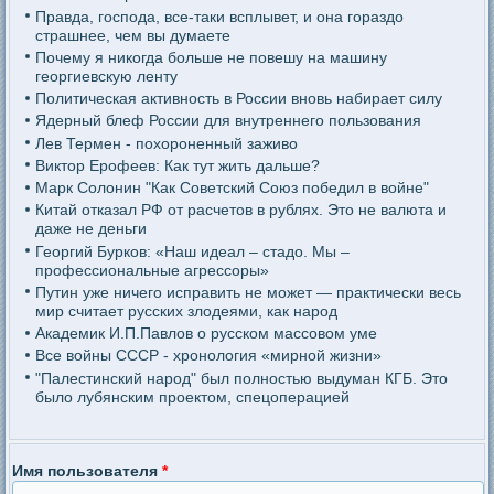
Правда, господа, все-таки всплывет, и она гораздо
страшнее, чем вы думаете
Почему я никогда больше не повешу на машину
георгиевскую ленту
Политическая активность в России вновь набирает силу
Ядерный блеф России для внутреннего пользования
Лев Термен - похороненный заживо
Виктор Ерофеев: Как тут жить дальше?
Марк Солонин "Как Советский Союз победил в войне"
Китай отказал РФ от расчетов в рублях. Это не валюта и
даже не деньги
Георгий Бурков: «Наш идеал – стадо. Мы –
профессиональные агрессоры»
Путин уже ничего исправить не может — практически весь
мир считает русских злодеями, как народ
Академик И.П.Павлов о русском массовом уме
Все войны СССР - хронология «мирной жизни»
"Палестинский народ" был полностью выдуман КГБ. Это
было лубянским проектом, спецоперацией
Имя пользователя
*