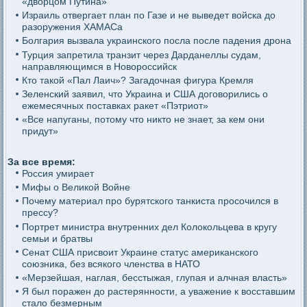
«дворцом Путина»
Израиль отвергает план по Газе и не выведет войска до
разоружения ХАМАСа
Болгария вызвала украинского посла после падения дрона
Турция запретила транзит через Дарданеллы судам,
направляющимся в Новороссийск
Кто такой «Пал Лаич»? Загадочная фигура Кремля
Зеленский заявил, что Украина и США договорились о
ежемесячных поставках ракет «Пэтриот»
«Все напуганы, потому что никто не знает, за кем они
придут»
За все время:
Россия умирает
Мифы о Великой Войне
Почему материал про бурятского танкиста просочился в
прессу?
Портрет министра внутренних дел Колокольцева в кругу
семьи и братвы
Сенат США присвоит Украине статус американского
союзника, без всякого членства в НАТО
«Мерзейшая, наглая, бесстыжая, глупая и алчная власть»
Я был поражен до растерянности, а уважение к восставшим
стало безмерным