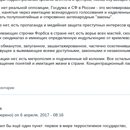
 и нет реальной оппозиции, Госдума и СФ в России - это мотивиро
, нанятые через имитацию всенародного голосования и наделенны
ть полупонятийные и откровенно антинародные "законы".
е нет, есть пропаганда и медийная защита преступных интересов к
нимающих строчки Форбса в стране нет, есть ворье всех мастей, ск
 синдикатах и имеющих определенную индульгенцию от кремлевск
ь обманутое, запуганное, зашантажированное, частично оскотинивш
ивущее а выживающее всеми доступными, законными и незаконным
ации нет, есть метрополия и подчиненные ей колонии. Все осталь
ащение понятий и имитация жизни в стране. Концентрационный лаг
ментарии
я
верено)
on 6 апреля, 2017 - 08:16
ил бы ещё один пункт: первое в мире терростичекое государство,