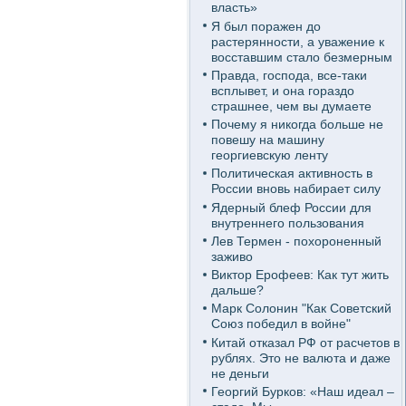
власть»
Я был поражен до
растерянности, а уважение к
восставшим стало безмерным
Правда, господа, все-таки
всплывет, и она гораздо
страшнее, чем вы думаете
Почему я никогда больше не
повешу на машину
георгиевскую ленту
Политическая активность в
России вновь набирает силу
Ядерный блеф России для
внутреннего пользования
Лев Термен - похороненный
заживо
Виктор Ерофеев: Как тут жить
дальше?
Марк Солонин "Как Советский
Союз победил в войне"
Китай отказал РФ от расчетов в
рублях. Это не валюта и даже
не деньги
Георгий Бурков: «Наш идеал –