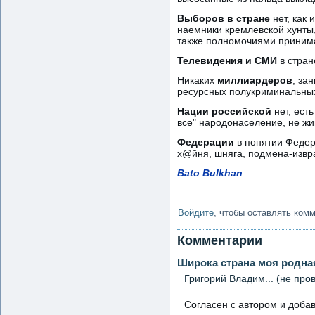
Выборов в стране
нет, как
наемники кремлевской хунты
также полномочиями принима
Телевидения и СМИ
в стран
Никаких
миллиардеров
, за
ресурсных полукриминальных
Нации российской
нет, ест
все" народонаселение, не ж
Федерации
в понятии Федер
х@йня, шняга, подмена-извр
Bato Bulkhan
Войдите
, чтобы оставлять ком
Комментарии
Широка страна моя родна
Григорий Владим... (не про
Согласен с автором и добав