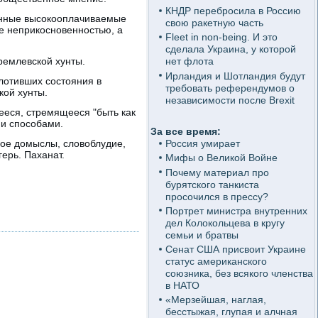
КНДР перебросила в Россию
ванные высокооплачиваемые
свою ракетную часть
е неприкосновенностью, а
Fleet in non-being. И это
сделала Украина, у которой
ремлевской хунты.
нет флота
Ирландия и Шотландия будут
олотивших состояния в
требовать референдумов о
ой хунты.
независимости после Brexit
ееся, стремящееся "быть как
и способами.
За все время:
ное домыслы, словоблудие,
Россия умирает
ерь. Паханат.
Мифы о Великой Войне
Почему материал про
бурятского танкиста
просочился в прессу?
Портрет министра внутренних
дел Колокольцева в кругу
семьи и братвы
Сенат США присвоит Украине
статус американского
союзника, без всякого членства
в НАТО
«Мерзейшая, наглая,
бесстыжая, глупая и алчная