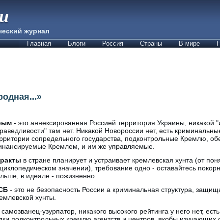
ии
ческий журнал
Главная
Блоги
Россия
Страны
В мире
Н
одная...»
рым
- это аннексированная Россией территория Украины, никакой "
раведливости" там нет. Никакой Новороссии нет, есть криминальны
рритории сопредельного государства, подконтрольные Кремлю, о
нансируемые Кремлем, и им же управляемые.
еракты
в стране планирует и устраивает кремлевская хунта (от поня
циклопедическом значении), требование одно - оставайтесь поко
льше, в идеале - пожизненно.
СБ
- это не безопасность России а криминальная структура, защ
емлевской хунты.
 самозванец-узурпатор, никакого высокого рейтинга у него нет, ес
дки подконтрольных кремлю агентств и центров, якобы изучающих