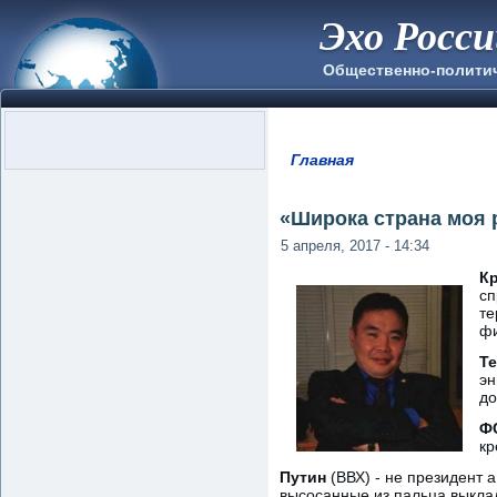
Эхо Росс
Общественно-полити
Главная
Вы здесь
«Широка страна моя р
5 апреля, 2017 - 14:34
К
сп
те
фи
Т
эн
до
Ф
кр
Путин
(ВВХ) - не президент а
высосанные из пальца выкла