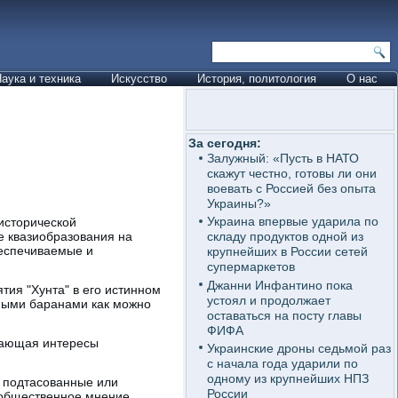
аука и техника
Искусство
История, политология
О нас
За сегодня:
Залужный: «Пусть в НАТО
скажут честно, готовы ли они
воевать с Россией без опыта
Украины?»
Украина впервые ударила по
исторической
е квазиобразования на
складу продуктов одной из
беспечиваемые и
крупнейших в России сетей
супермаркетов
Джанни Инфантино пока
тия "Хунта" в его истинном
устоял и продолжает
рными баранами как можно
оставаться на посту главы
ФИФА
ищающая интересы
Украинские дроны седьмой раз
с начала года ударили по
одному из крупнейших НПЗ
ть подтасованные или
России
 общественное мнение.