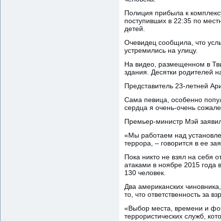
Полиция прибыла к комплекс
поступивших в 22:35 по мес
детей.
Очевидец сообщила, что услы
устремились на улицу.
На видео, размещенном в Тви
здания. Десятки родителей н
Представитель 23-летней Ари
Сама певица, особенно попул
сердца я очень-очень сожале
Премьер-министр Мэй заявил
«Мы работаем над установле
террора, – говорится в ее з
Пока никто не взял на себя 
атаками в ноябре 2015 года 
130 человек.
Два американских чиновника
то, что ответственность за вз
«Выбор места, времени и фор
террористических служб, кот