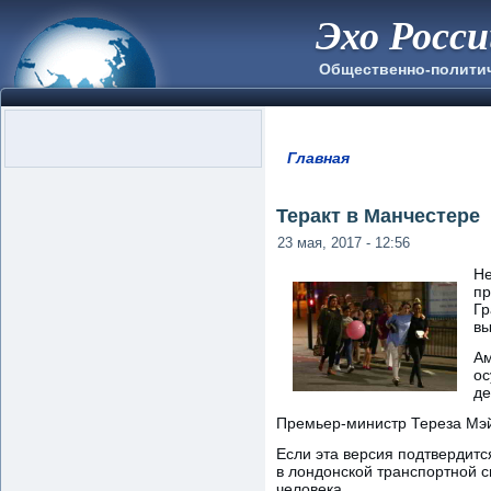
Эхо Росс
Общественно-полити
Главная
Вы здесь
Теракт в Манчестере
23 мая, 2017 - 12:56
Не
пр
Гр
вы
Ам
ос
де
Премьер-министр Тереза Мэй 
Если эта версия подтвердитс
в лондонской транспортной с
человека.