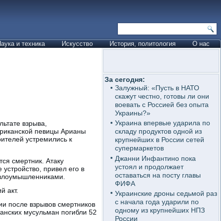
аука и техника
Искусство
История, политология
О нас
За сегодня:
Залужный: «Пусть в НАТО
скажут честно, готовы ли они
воевать с Россией без опыта
Украины?»
Украина впервые ударила по
льтате взрыва,
ериканской певицы Арианы
складу продуктов одной из
рителей устремились к
крупнейших в России сетей
супермаркетов
Джанни Инфантино пока
ся смертник. Атаку
устоял и продолжает
 устройство, привел его в
оставаться на посту главы
и злоумышленниками.
ФИФА
й акт.
Украинские дроны седьмой раз
с начала года ударили по
нии после взрывов смертников
одному из крупнейших НПЗ
танских мусульман погибли 52
России