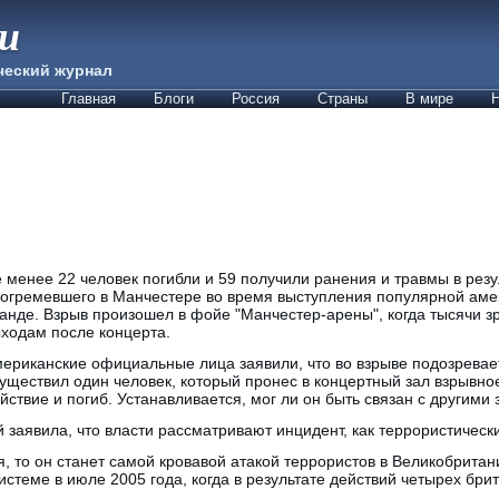
ии
ческий журнал
Главная
Блоги
Россия
Страны
В мире
Н
 менее 22 человек погибли и 59 получили ранения и травмы в резу
огремевшего в Манчестере во время выступления популярной ам
анде. Взрыв произошел в фойе "Манчестер-арены", когда тысячи з
ходам после концерта.
ериканские официальные лица заявили, что во взрыве подозревает
уществил один человек, который пронес в концертный зал взрывное
йствие и погиб. Устанавливается, мог ли он быть связан с другим
заявила, что власти рассматривают инцидент, как террористически
я, то он станет самой кровавой атакой террористов в Великобрита
истеме в июле 2005 года, когда в результате действий четырех бри