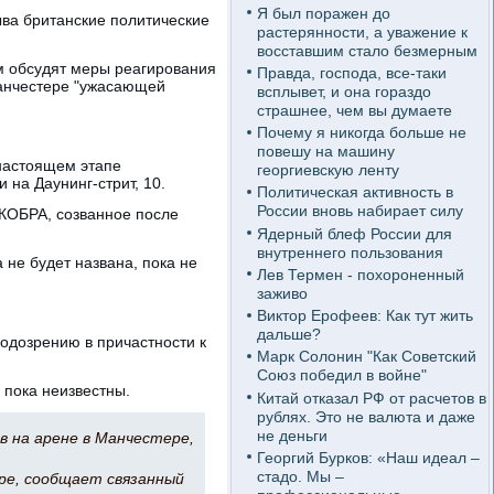
Я был поражен до
ва британские политические
растерянности, а уважение к
восставшим стало безмерным
ом обсудят меры реагирования
Правда, господа, все-таки
Манчестере "ужасающей
всплывет, и она гораздо
страшнее, чем вы думаете
Почему я никогда больше не
повешу на машину
 настоящем этапе
георгиевскую ленту
 на Даунинг-стрит, 10.
Политическая активность в
России вновь набирает силу
 КОБРА, созванное после
Ядерный блеф России для
внутреннего пользования
 не будет названа, пока не
Лев Термен - похороненный
заживо
Виктор Ерофеев: Как тут жить
дальше?
одозрению в причастности к
Марк Солонин "Как Советский
Союз победил в войне"
 пока неизвестны.
Китай отказал РФ от расчетов в
рублях. Это не валюта и даже
не деньги
в на арене в Манчестере,
Георгий Бурков: «Наш идеал –
стадо. Мы –
ре, сообщает связанный