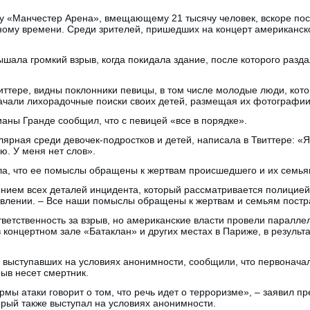
у «Манчестер Арена», вмещающему 21 тысячу человек, вскоре пос
тному времени. Среди зрителей, пришедших на концерт американск
шала громкий взрыв, когда покидала здание, после которого разда
ттере, видны поклонники певицы, в том числе молодые люди, кото
ачали лихорадочные поиски своих детей, размещая их фотографии
аны Гранде сообщил, что с певицей «все в порядке».
ярная среди девочек-подростков и детей, написала в Твиттере: «Я
ю. У меня нет слов».
а, что ее помыслы обращены к жертвам происшедшего и их семья
нием всех деталей инцидента, который рассматривается полицией 
аявлении. – Все наши помыслы обращены к жертвам и семьям пост
ответственность за взрыв, но американские власти провели паралл
в концертном зале «Батаклан» и других местах в Париже, в результ
, выступавших на условиях анонимности, сообщили, что первонач
рыв несет смертник.
мы атаки говорит о том, что речь идет о терроризме», – заявил п
орый также выступал на условиях анонимности.