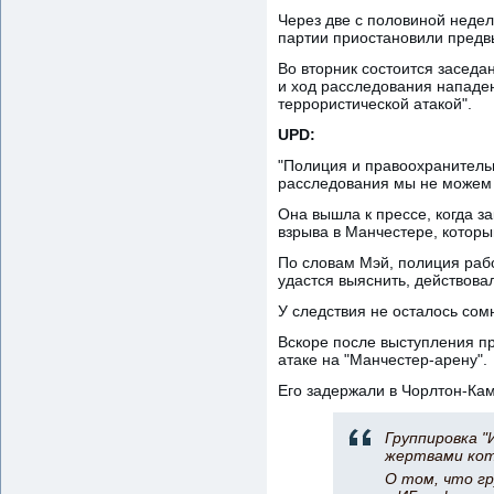
Через две с половиной неде
партии приостановили пред
Во вторник состоится заседа
и ход расследования нападе
террористической атакой".
UPD:
"Полиция и правоохранительн
расследования мы не можем п
Она вышла к прессе, когда з
взрыва в Манчестере, которы
По словам Мэй, полиция рабо
удастся выяснить, действовал
У следствия не осталось сом
Вскоре после выступления п
атаке на "Манчестер-арену".
Его задержали в Чорлтон-Кам
Группировка "
жертвами кото
О том, что гр