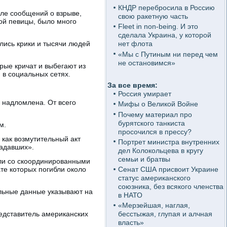
КНДР перебросила в Россию
ле сообщений о взрыве,
свою ракетную часть
ой певицы, было много
Fleet in non-being. И это
сделала Украина, у которой
лись крики и тысячи людей
нет флота
«Мы с Путиным ни перед чем
не остановимся»
рые кричат и выбегают из
 в социальных сетях.
За все время:
Россия умирает
 надломлена. От всего
Мифы о Великой Войне
Почему материал про
бурятского танкиста
м.
просочился в прессу?
как возмутительный акт
Портрет министра внутренних
радавших».
дел Колокольцева в кругу
семьи и братвы
ели со скоординированными
ате которых погибли около
Сенат США присвоит Украине
статус американского
союзника, без всякого членства
альные данные указывают на
в НАТО
«Мерзейшая, наглая,
редставитель американских
бесстыжая, глупая и алчная
власть»