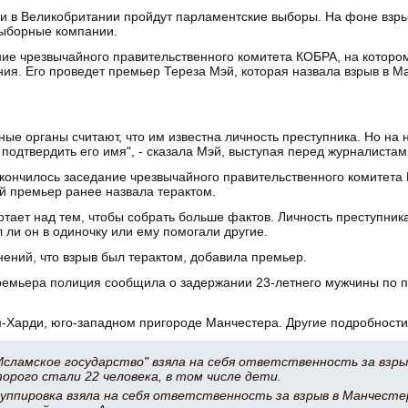
ли в Великобритании пройдут парламентские выборы. На фоне взры
выборные компании.
ние чрезвычайного правительственного комитета КОБРА, на котор
ния. Его проведет премьер Тереза Мэй, которая назвала взрыв в 
ые органы считают, что им известна личность преступника. Но на
одтвердить его имя", - сказала Мэй, выступая перед журналистами
акончилось заседание чрезвычайного правительственного комитета
й премьер ранее назвала терактом.
тает над тем, чтобы собрать больше фактов. Личность преступника
 ли он в одиночку или ему помогали другие.
нений, что взрыв был терактом, добавила премьер.
ремьера полиция сообщила о задержании 23-летнего мужчины по п
-Харди, юго-западном пригороде Манчестера. Другие подробности
Исламское государство" взяла на себя ответственность за взры
рого стали 22 человека, в том числе дети.
уппировка взяла на себя ответственность за взрыв в Манчесте