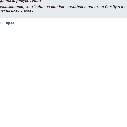
ционный ресурс Amaq.
казывается, что "один из солдат халифата заложил бомбу в то
грозы новых атак.
ментарии