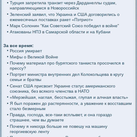
Турция запретила транзит через Дарданеллы судам,
направляющимся в Новороссийск
Зеленский заявил, что Украина и США договорились о
ежемесячных поставках ракет «Пэтриот»
Марк Солонин "Как Советский Союз победил в войне"
Атакованы НПЗ в Самарской области и на Кубани
За все время:
Россия умирает
Мифы о Великой Войне
Почему материал про бурятского танкиста просочился в
прессу?
Портрет министра внутренних дел Колокольцева в кругу
семьи и братвы
Сенат США присвоит Украине статус американского
союзника, без всякого членства в НАТО
«Мерзейшая, наглая, бесстыжая, глупая и алчная власть»
Я был поражен до растерянности, а уважение к восставшим
стало безмерным
Правда, господа, все-таки всплывет, и она гораздо
страшнее, чем вы думаете
Почему я никогда больше не повешу на машину
георгиевскую ленту