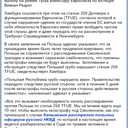
жалобу на режим Туска комиссару Евросоюза по юстиции
Вивиан Рединг.
Хамбура ссылается при этом на статью 258 Договора о
функционировании Евросоюза (TFUE), согласно которой в
случае нарушения одиним из государств-членов ЕС взятых на
себя обязательств Евросоюз имеет право возбудить против
этой страны дело и даже передать его на рассмотрение в
Трибунал Справедливости в Люксембурге.
В своем заявлении на Польшу адвокат указывает, что за
прошедшее время было четко продемонстрировано, что
Польша не справляется с расследованием Смоленской
трагедии и возникает серьезная озабоченность, что причины
катастрофы никогда не будут выяснены. Затягивание и
обструкция следствия Польшей грубо нарушают статью 258
TFUE, свидетельствует Хамбура.
«Польская Республика грубо нарушила закон. Правительство
передало следствие русской стороне, хотя в течение 5 дней
после катастрофы польская и русская стороны действовали
совместно», напоминает адвокат и указывает:
«Все это вызывает необходимость начать расследование
против Польши по статье 258 TFUE. Мы не можем ждать еще
70 лет, чтобы выяснить катастрофу под Смоленском, как это
произошла с случае
Катынским расстрелом польских
офицеров русской НКВД
, по которой в настоящее время
ведется разбирательство в Суде по правам человека в