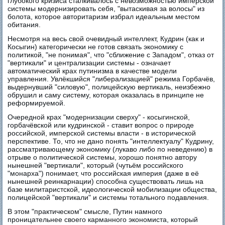
глубокого кризиса сталкивалось с невозможностью имперской
системы модернизировать себя, "вытаскивая за волосы" из
болота, которое авторитаризм избрал идеальным местом
обитания.
Несмотря на весь свой очевидный интеллект, Кудрин (как и
Косыгин) категорически не готов связать экономику с
политикой, "не понимая", что "сближение с Западом", отказ от
"вертикали" и централизации системы - означает
автоматический крах путинизма в качестве модели
управления. Увлёкшийся "либерализацией" режима Горбачёв,
выдернувший "силовую", полицейскую вертикаль, неизбежно
обрушил и саму систему, которая оказалась в принципе не
реформируемой.
Очередной крах "модернизации сверху" - косыгинской,
горбачёвской или кудринской - ставит вопрос о природе
российской, имперской системы власти - в исторической
перспективе. То, что не дано понять "интеллектуалу" Кудрину,
рассматривающему экономику (лукаво либо по неведению) в
отрыве о политической системы, хорошо понятно автору
нынешней "вертикали", который (чутьём российского
"монарха") понимает, что российская империя (даже в её
нынешней реинкарнации) способна существовать лишь на
базе милитаристской, идеологической мобилизации общества,
полицейской "вертикали" и системы тотального подавления.
В этом "практическом" смысле, Путин намного
проницательнее своего карманного экономиста, который