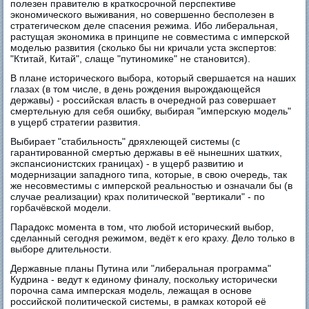
полезен правителю в краткосрочной перспективе
экономического выживания, но совершенно бесполезен в
стратегическом деле спасения режима. Ибо либеральная,
растущая экономика в принципе не совместима с имперской
моделью развития (сколько бы ни кричали уста экспертов:
"Ктитай, Китай", слаще "путиномике" не становится).
В плане исторического выбора, который свершается на наших
глазах (в том числе, в день рождения вырождающейся
державы) - российская власть в очередной раз совершает
смертельную для себя ошибку, выбирая "имперскую модель"
в ущерб стратегии развития.
Выбирает "стабильность" дряхлеющей системы (с
гарантированной смертью державы в её нынешних шатких,
экспансионистских границах) - в ущерб развитию и
модернизации западного типа, которые, в свою очередь, так
же несовместимы с имперской реальностью и означали бы (в
случае реализации) крах политической "вертикали" - по
горбачёвской модели.
Парадокс момента в том, что любой исторический выбор,
сделанный сегодня режимом, ведёт к его краху. Дело только в
выборе длительности.
Державные планы Путина или "либеральная программа"
Кудрина - ведут к единому финалу, поскольку исторически
порочна сама имперская модель, лежащая в основе
российской политической системы, в рамках которой её