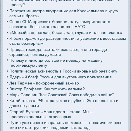
прессу?
Портрет министра внутренних дел Колокольцева в кругу
семьи и братвы
Сенат США присвоит Украине статус американского
союзника, без всякого членства в НАТО
«Мерзейшая, наглая, бесстыжая, глупая и алчная власть»
Я был поражен до растерянности, а уважение к восставшим
стало безмерным
Правда, господа, все-таки всплывет, и она гораздо
страшнее, чем вы думаете
Почему я никогда больше не повешу на машину
георгиевскую ленту
Политическая активность в России вновь набирает силу
Ядерный блеф России для внутреннего пользования
Лев Термен - похороненный заживо
Виктор Ерофеев: Как тут жить дальше?
Марк Солонин "Как Советский Союз победил в войне"
Китай отказал РФ от расчетов в рублях. Это не валюта и
даже не деньги
Георгий Бурков: «Наш идеал – стадо. Мы –
профессиональные агрессоры»
Путин уже ничего исправить не может — практически весь
мир считает русских злодеями, как народ