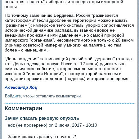
пытаются "спасать" либералы и консерваторы имперской
элиты.
По точному замечанию Бердяева, Россия "развивается
катастрофами" (если дробление территории можно назвать
"развитием"): имперское тело системы упорно сопротивляется
исторической динамике распада, вызванной вовсе не
внешними происками или давлением, но самой природой
имперского "организма", несовместимого не только с 20 веком
(пример советской империи у многих на памяти), но тем
более - с нынешним.
"День рождения" загнивающей российской "державы" (а когда-
то - День надежд на новую Россию - 12 июня) удивительно
символическое событие, которое смело можно отнести к
известной "иронии Истории", в эпоху которой нам всем и
предстоит прожить недолгое (надеюсь) историческое время.
Александр Хоц
Войдите
, чтобы оставлять комментарии
Комментарии
Зачем спасать раковую опухоль
edz (не проверено)
on 2 июня, 2017 - 18:10
Зачем спасать раковую опухоль?