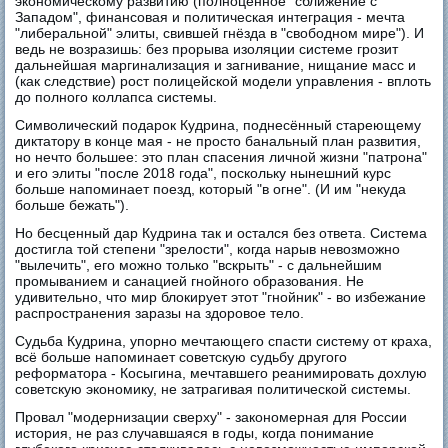
экономическому развитию (полноценное "сближение с
Западом", финансовая и политическая интеграция - мечта
"либеральной" элиты, свившей гнёзда в "свободном мире"). И
ведь не возразишь: без прорыва изоляции системе грозит
дальнейшая маргинализация и загнивание, нищание масс и
(как следствие) рост полицейской модели управления - вплоть
до полного коллапса системы.
Символический подарок Кудрина, поднесённый стареющему
диктатору в конце мая - не просто банальный план развития,
но нечто большее: это план спасения личной жизни "патрона"
и его элиты "после 2018 года", поскольку нынешний курс
больше напоминает поезд, который "в огне". (И им "некуда
больше бежать").
Но бесценный дар Кудрина так и остался без ответа. Система
достигла той степени "зрелости", когда нарыв невозможно
"вылечить", его можно только "вскрыть" - с дальнейшим
промыванием и санацией гнойного образования. Не
удивительно, что мир блокирует этот "гнойник" - во избежание
распространения заразы на здоровое тело.
Судьба Кудрина, упорно мечтающего спасти систему от краха,
всё больше напоминает советскую судьбу другого
реформатора - Косыгина, мечтавшего реанимировать дохлую
советскую экономику, не затрагивая политической системы.
Провал "модернизации сверху" - закономерная для России
история, не раз случавшаяся в годы, когда понимание