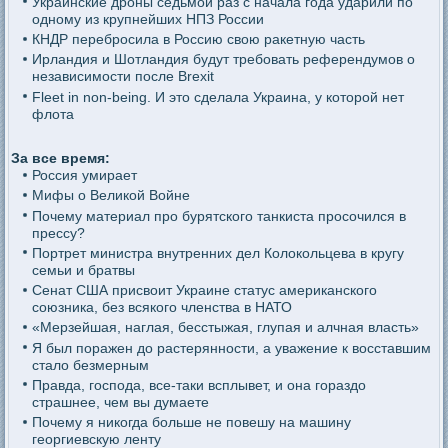
Украинские дроны седьмой раз с начала года ударили по
одному из крупнейших НПЗ России
КНДР перебросила в Россию свою ракетную часть
Ирландия и Шотландия будут требовать референдумов о
независимости после Brexit
Fleet in non-being. И это сделала Украина, у которой нет
флота
За все время:
Россия умирает
Мифы о Великой Войне
Почему материал про бурятского танкиста просочился в
прессу?
Портрет министра внутренних дел Колокольцева в кругу
семьи и братвы
Сенат США присвоит Украине статус американского
союзника, без всякого членства в НАТО
«Мерзейшая, наглая, бесстыжая, глупая и алчная власть»
Я был поражен до растерянности, а уважение к восставшим
стало безмерным
Правда, господа, все-таки всплывет, и она гораздо
страшнее, чем вы думаете
Почему я никогда больше не повешу на машину
георгиевскую ленту