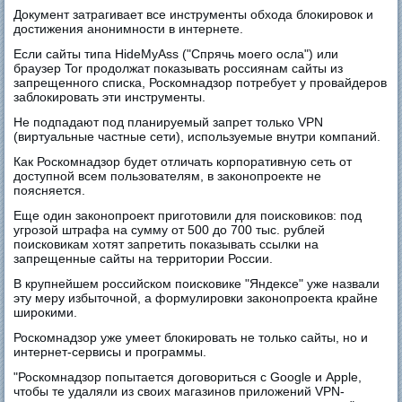
Документ затрагивает все инструменты обхода блокировок и
достижения анонимности в интернете.
Если сайты типа HideMyAss ("Спрячь моего осла") или
браузер Tor продолжат показывать россиянам сайты из
запрещенного списка, Роскомнадзор потребует у провайдеров
заблокировать эти инструменты.
Не подпадают под планируемый запрет только VPN
(виртуальные частные сети), используемые внутри компаний.
Как Роскомнадзор будет отличать корпоративную сеть от
доступной всем пользователям, в законопроекте не
поясняется.
Еще один законопроект приготовили для поисковиков: под
угрозой штрафа на сумму от 500 до 700 тыс. рублей
поисковикам хотят запретить показывать ссылки на
запрещенные сайты на территории России.
В крупнейшем российском поисковике "Яндексе" уже назвали
эту меру избыточной, а формулировки законопроекта крайне
широкими.
Роскомнадзор уже умеет блокировать не только сайты, но и
интернет-сервисы и программы.
"Роскомнадзор попытается договориться с Google и Apple,
чтобы те удаляли из своих магазинов приложений VPN-