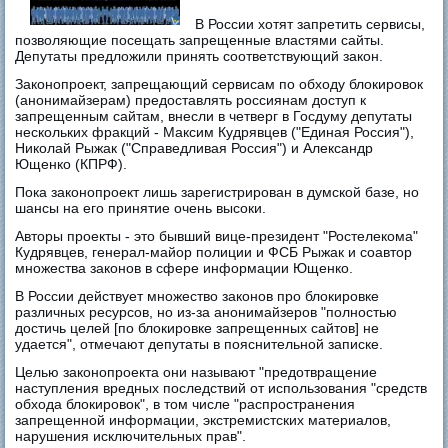
В России хотят запретить сервисы,
позволяющие посещать запрещенные властями сайты.
Депутаты предложили принять соответствующий закон.
Законопроект, запрещающий сервисам по обходу блокировок
(анонимайзерам) предоставлять россиянам доступ к
запрещенным сайтам, внесли в четверг в Госдуму депутаты
нескольких фракций - Максим Кудрявцев ("Единая Россия"),
Николай Рыжак ("Справедливая Россия") и Александр
Ющенко (КПРФ).
Пока законопроект лишь зарегистрирован в думской базе, но
шансы на его принятие очень высоки.
Авторы проекты - это бывший вице-президент "Ростелекома"
Кудрявцев, генерал-майор полиции и ФСБ Рыжак и соавтор
множества законов в сфере информации Ющенко.
В России действует множество законов про блокировке
различных ресурсов, но из-за анонимайзеров "полностью
достичь целей [по блокировке запрещенных сайтов] не
удается", отмечают депутаты в пояснительной записке.
Целью законопроекта они называют "предотвращение
наступления вредных последствий от использования "средств
обхода блокировок", в том числе "распространения
запрещенной информации, экстремистских материалов,
нарушения исключительных прав".