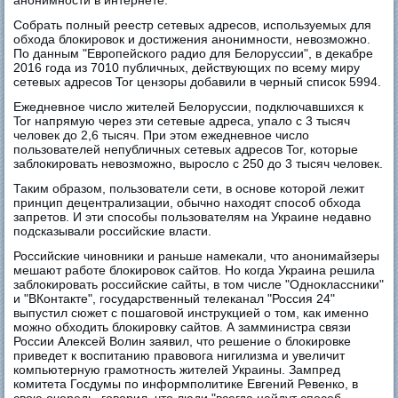
анонимности в интернете.
Собрать полный реестр сетевых адресов, используемых для
обхода блокировок и достижения анонимности, невозможно.
По данным "Европейского радио для Белоруссии", в декабре
2016 года из 7010 публичных, действующих по всему миру
сетевых адресов Tor цензоры добавили в черный список 5994.
Ежедневное число жителей Белоруссии, подключавшихся к
Tor напрямую через эти сетевые адреса, упало с 3 тысяч
человек до 2,6 тысяч. При этом ежедневное число
пользователей непубличных сетевых адресов Tor, которые
заблокировать невозможно, выросло с 250 до 3 тысяч человек.
Таким образом, пользователи сети, в основе которой лежит
принцип децентрализации, обычно находят способ обхода
запретов. И эти способы пользователям на Украине недавно
подсказывали российские власти.
Российские чиновники и раньше намекали, что анонимайзеры
мешают работе блокировок сайтов. Но когда Украина решила
заблокировать российские сайты, в том числе "Одноклассники"
и "ВКонтакте", государственный телеканал "Россия 24"
выпустил сюжет с пошаговой инструкцией о том, как именно
можно обходить блокировку сайтов. А замминистра связи
России Алексей Волин заявил, что решение о блокировке
приведет к воспитанию правовога нигилизма и увеличит
компьютерную грамотность жителей Украины. Зампред
комитета Госдумы по информполитике Евгений Ревенко, в