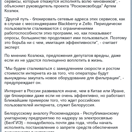
сервисы, которые откажутся исполнять волю чиновников", -
объясняет руководитель проекта "Роскомсвобода" Артем
Козлюк.
"Другой путь - блокировать сетевые адреса этих сервисов, как
в случае с мессенджерами Blackberry и Zello. Периодически
пользователи сталкиваются с ограничениями
работоспособности этиз программ, но, как показывают
опросы, большинство продолжают ими пользоваться. Поэтому
это борьба ни с чем, имитация эффективности", - считает
эксперт.
По мнению Козлюка, предложения депутатов вредны, даже
если их не удастся полноценно воплотить в жизнь.
"Мы будем сталкиваться с замедлением скорости и ростом
стоимости интернета из-за того, что операторы будут
вынуждены закупать новое оборудование для фильтрации", -
предупреждает он.
Интернет в России развивался иначе, чем в Китае или Иране,
где блокировки даже если не очень эффективно, но работают.
Ближайшим примером того, что ждет российских
пользователей интернета, служит Белоруссия.
Белорусскому аналогу Роскомнадзора - Республиканскому
унитарному предприятию по надзору за электросвязью
(БелГИЭ) - понадобилось почти два года, чтобы начать
исполнять постановление о запрете средств обеспечения