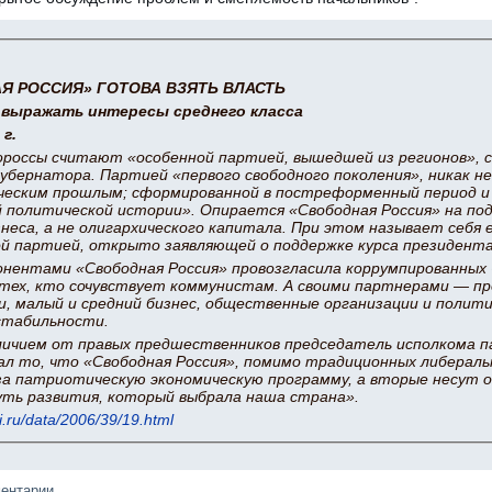
Я РОССИЯ» ГОТОВА ВЗЯТЬ ВЛАСТЬ
выражать интересы среднего класса
 г.
ороссы считают «особенной партией, вышедшей из регионов», с
губернатора. Партией «первого свободного поколения», никак не
еским прошлым; сформированной в постреформенный период и
 политической истории». Опирается «Свободная Россия» на под
знеса, а не олигархического капитала. При этом называет себя
й партией, открыто заявляющей о поддержке курса президента
нентами «Свободная Россия» провозгласила коррумпированных ч
 тех, кто сочувствует коммунистам. А своими партнерами — п
, малый и средний бизнес, общественные организации и полит
стабильности.
ичием от правых предшественников председатель исполкома 
ал то, что «Свободная Россия», помимо традиционных либераль
а патриотическую экономическую программу, а вторые несут
уть развития, который выбрала наша страна».
mi.ru/data/2006/39/19.html
ментарии