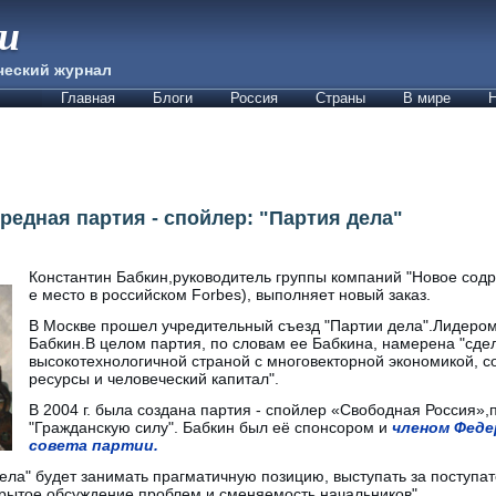
ии
ческий журнал
Главная
Блоги
Россия
Страны
В мире
Н
редная партия - спойлер: "Партия дела"
Константин Бабкин,руководитель группы компаний "Новое содр
е место в российском Forbes), выполняет новый заказ.
В Москве прошел учредительный съезд "Партии дела".Лидером
Бабкин.В целом партия, по словам ее Бабкина, намерена "сде
высокотехнологичной страной с многовекторной экономикой, с
ресурсы и человеческий капитал".
В 2004 г. была создана партия - спойлер «Свободная Россия»
"Гражданскую силу". Бабкин был её спонсором и
членом Феде
совета партии.
дела" будет занимать прагматичную позицию, выступать за поступ
крытое обсуждение проблем и сменяемость начальников".