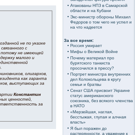
Атакованы НПЗ в Самарской
области и на Кубани
Экс-министр обороны Михаил
Федоров о том чего не успел и
на что надеется
За все время:
озданной не по указке
Россия умирает
 связанного с
Мифы о Великой Войне
 потому не имеющей
держку малого и
Почему материал про
 единственной
бурятского танкиста
.
просочился в прессу?
иновников, олигархов,
Портрет министра внутренних
резидента как гаранта
дел Колокольцева в кругу
иков, выступающих за
семьи и братвы
Сенат США присвоит Украине
партии
Константин
статус американского
ных ценностей,
союзника, без всякого членства
 ответственность за
в НАТО
«Мерзейшая, наглая,
бесстыжая, глупая и алчная
власть»
Я был поражен до
растерянности, а уважение к