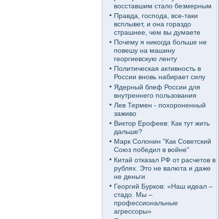
восставшим стало безмерным
Правда, господа, все-таки
всплывет, и она гораздо
страшнее, чем вы думаете
Почему я никогда больше не
повешу на машину
георгиевскую ленту
Политическая активность в
России вновь набирает силу
Ядерный блеф России для
внутреннего пользования
Лев Термен - похороненный
заживо
Виктор Ерофеев: Как тут жить
дальше?
Марк Солонин "Как Советский
Союз победил в войне"
Китай отказал РФ от расчетов в
рублях. Это не валюта и даже
не деньги
Георгий Бурков: «Наш идеал –
стадо. Мы –
профессиональные
агрессоры»