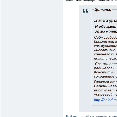
Цитата:
«СВОБОДНА
И обещает 
29 Мая 2006
Себя свобод
Кремля или 
коммунистич
«негативной
среднего би
политическо
Своими оппо
радикалов и
Конституции
сохранение 
Главным отл
Бабкин
назв
выступает з
«сырьевой п
http://holod.
Войдите
, чтобы оставлять ком