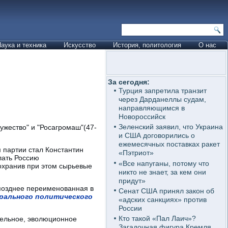
аука и техника
Искусство
История, политология
О нас
За сегодня:
Турция запретила транзит
через Дарданеллы судам,
направляющимся в
Новороссийск
Зеленский заявил, что Украина
ужество" и "Росагромаш"(47-
и США договорились о
ежемесячных поставках ракет
 партии стал Константин
«Пэтриот»
лать Россию
«Все напуганы, потому что
охранив при этом сырьевые
никто не знает, за кем они
придут»
,позднее переименованная в
Сенат США принял закон об
рального политического
«адских санкциях» против
России
Кто такой «Пал Лаич»?
ательное, эволюционное
Загадочная фигура Кремля