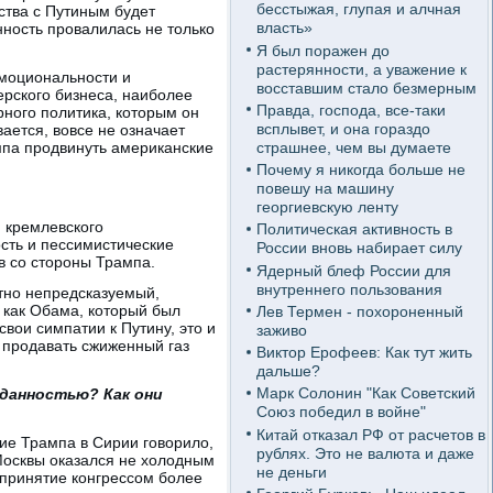
бесстыжая, глупая и алчная
рства с Путиным будет
власть»
нность провалилась не только
Я был поражен до
растерянности, а уважение к
эмоциональности и
восставшим стало безмерным
ерского бизнеса, наиболее
Правда, господа, все-таки
рного политика, которым он
всплывет, и она гораздо
ается, вовсе не означает
страшнее, чем вы думаете
мпа продвинуть американские
Почему я никогда больше не
повешу на машину
георгиевскую ленту
 кремлевского
Политическая активность в
сть и пессимистические
России вновь набирает силу
в со стороны Трампа.
Ядерный блеф России для
внутреннего пользования
ютно непредсказуемый,
 как Обама, который был
Лев Термен - похороненный
вои симпатии к Путину, это и
заживо
т продавать сжиженный газ
Виктор Ерофеев: Как тут жить
дальше?
Марк Солонин "Как Советский
иданностью? Как они
Союз победил в войне"
Китай отказал РФ от расчетов в
ние Трампа в Сирии говорило,
рублях. Это не валюта и даже
 Москвы оказался не холодным
не деньги
 принятие конгрессом более