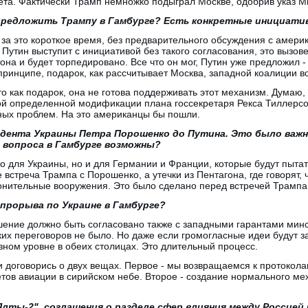
ета. Фактически Трамп немножко подыграл Москве, одобрив указ М
предложить Трампу в Гамбурге? Есть конкретные инициати
 за это короткое время, без предварительного обсуждения с амер
Путин выступит с инициативой без такого согласования, это вызове
на и будет торпедировано. Все что он мог, Путин уже предложил -
 принципе, подарок, как рассчитывает Москва, западной коалиции в
о как подарок, она не готова поддерживать этот механизм. Думаю
ой определенной модификации плана госсекретаря Рекса Тиллерсо
ых проблем. На это американцы бы пошли.
идента Украины Петра Порошенко до Путина. Это было важн
 вопроса в Гамбурге возможны?
ько для Украины, но и для Германии и Франции, которые будут пыта
встреча Трампа с Порошенко, а утечки из Пентагона, где говорят, 
онительные вооружения. Это было сделано перед встречей Трамп
 прорыва по Украине в Гамбурге?
шение должно быть согласовано также с западными гарантами мин
ких переговоров не было. Но даже если громогласные идеи будут з
зном уровне в обеих столицах. Это длительный процесс.
 договорись о двух вещах. Первое - мы возвращаемся к протоколам
ов авиации в сирийском небе. Второе - создание нормального м
"Ялты-2", соглашения о разделе сфер влияния между Россией 