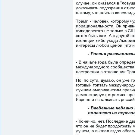
случае, он оказался в "лову
доказывать подозрения относ
потому, что начала консолид
Трамп - человек, которому ч
иррациональности. Он привно
живодерского не только в СШ
хотел быть сам. А с другой 
изоляции либо ухода Америк
интересы любой ценой, что 
- Россия разочарован
- В начале года была опреде
международного сообщества 
настроения в отношении Трам
Но, по сути, думаю, он уже 
готовый топтать международн
лучшим американским президе
демонстрирует, стремясь пре
Европе и выталкивать россий
- Введенные недавно
повлияют на перего
- Конечно, нет. Последние д
что он не будет продолжать 
душем, а вызвал вздох облег