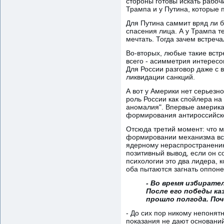
стороны готовы искать рабоч
Трампа и у Путина, которые 
Для Путина саммит вряд ли б
спасения лица. А у Трампа т
мечтать. Тогда зачем встреч
Во-вторых, любые такие встр
всего - асимметрия интересо
Для России разговор даже с
ликвидации санкций.
А вот у Америки нет серьезн
роль России как спойлера на
аномалия". Впервые америка
формирования антироссийско
Отсюда третий момент: что 
формировании механизма вст
ядерному нераспространению
позитивный вывод, если он со
психологии это два лидера, 
оба пытаются загнать оппоне
- Во время избирате
После его победы ка
прошло полгода. Поч
- До сих пор никому непонят
показания не дают оснований