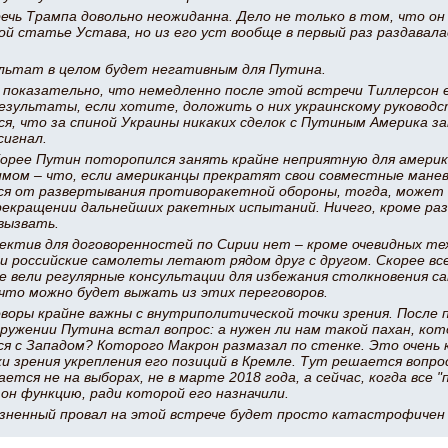
ечь Трампа довольно неожиданна. Дело не только в том, что он 
й статье Устава, но из его уст вообще в первый раз раздавала
ультат в целом будет негативным для Путина.
 показательно, что немедленно после этой встречи Тиллерсон 
езультаты, если хотите, доложить о них украинскому руковод
я, что за спиной Украины никаких сделок с Путиным Америка з
сигнал.
Корее Путин поторопился занять крайне неприятную для америк
мом – что, если американцы прекратят свои совместные манев
я от развертывания противоракетной обороны, тогда, может
рекращении дальнейших ракетных испытаний. Ничего, кроме ра
вызвать.
ектив для договоренностей по Сирии нет – кроме очевидных тех
и российские самолеты летают рядом друг с другом. Скорее все
е вели регулярные консультации для избежания столкновения с
 что можно будет выжать из этих переговоров.
воры крайне важны с внутриполитической точки зрения. После п
ружении Путина встал вопрос: а нужен ли нам такой пахан, ко
я с Западом? Которого Макрон размазал по стенке. Это очень 
и зрения укрепления его позиций в Кремле. Тут решается вопрос
ается не на выборах, не в марте 2018 года, а сейчас, когда все 
он функцию, ради которой его назначили.
зненный провал на этой встрече будет просто катастрофичен 