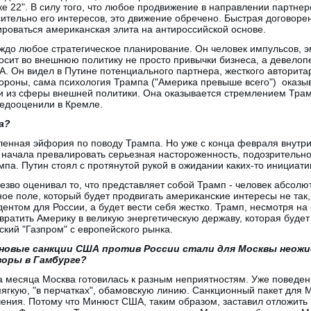
шке 22". В силу того, что любое продвижение в направлении партне
ительно его интересов, это движение обречено. Быстрая договоре
ироваться американская элита на антироссийской основе.
уждо любое стратегическое планирование. Он человек импульсов, 
сит во внешнюю политику не просто привычки бизнеса, а девелоп
А. Он видел в Путине потенциального партнера, жесткого авторита
стороны, сама психология Трампа ("Америка превыше всего") оказыв
и из сферы внешней политики. Она оказывается стремлением Тра
недооценили в Кремле.
а?
ленная эйфория по поводу Трампа. Но уже с конца февраля внутри
начала превалировать серьезная настороженность, подозрительно
па. Путин стоял с протянутой рукой в ожидании каких-то инициати
трезво оценивал то, что представляет собой Трамп - человек абсол
ое поле, который будет продвигать американские интересы не так,
нтом для России, а будет вести себя жестко. Трамп, несмотря на с
вратить Америку в великую энергетическую державу, которая буде
ский "Газпром" с европейского рынка.
 новые санкции США против России стали для Москвы неож
воры в Гамбурге?
ва месяца Москва готовилась к разным неприятностям. Уже поведе
мягкую, "в перчатках", обамовскую линию. Санкционный пакет для
чения. Потому что Минюст США, таким образом, заставил отложить