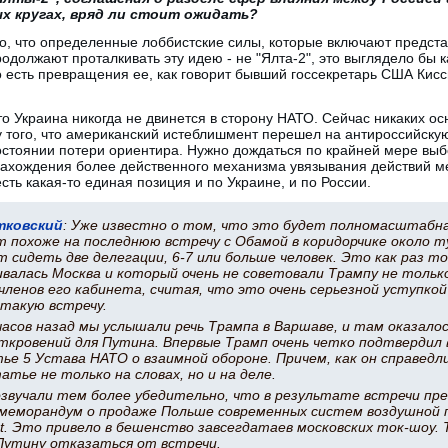
х кругах, вряд ли стоит ожидать?
 то, что определенные лоббистские силы, которые включают предст
одолжают проталкивать эту идею - не "Ялта-2", это выглядело бы к
 есть превращения ее, как говорит бывший госсекретарь США Кисс
что Украина никогда не двинется в сторону НАТО. Сейчас никаких о
лу того, что американский истеблишмент перешел на антироссийскую
остоянии потери ориентира. Нужно дождаться по крайней мере выб
нахождения более действенного механизма увязывания действий 
есть какая-то единая позиция и по Украине, и по России.
тковский
: Уже известно о том, что это будет полномасштабна
т похоже на последнюю встречу с Обамой в коридорчике около т
 сидеть две делегации, 6-7 или больше человек. Это как раз 
валась Москва и который очень не советовали Трампу не только
ленов его кабинета, считая, что это очень серьезной уступкой
 такую встречу.
часов назад мы услышали речь Трампа в Варшаве, и там оказалос
ткровений для Путина. Впервые Трамп очень четко подтвердил
е 5 Устава НАТО о взаимной обороне. Причем, как он справедл
атье не только на словах, но и на деле.
озвучали тем более убедительно, что в результате встречи пр
 меморандум о продаже Польше современных систем воздушной
ot. Это привело в бешенство завсегдатаев московских ток-шоу. 
Путину отказаться от встречи.