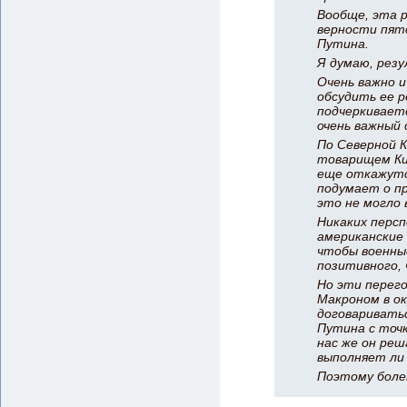
Вообще, эта р
верности пято
Путина.
Я думаю, рез
Очень важно и
обсудить ее р
подчеркиваетс
очень важный 
По Северной 
товарищем Ки
еще откажутс
подумает о п
это не могло 
Никаких персп
американские 
чтобы военны
позитивного,
Но эти перего
Макроном в ок
договариватьс
Путина с точк
нас же он реш
выполняет ли 
Поэтому боле