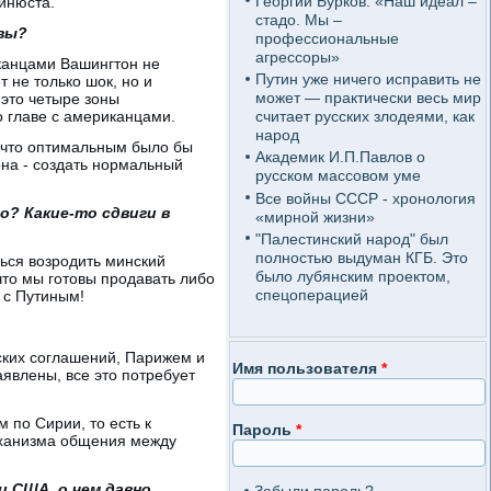
Георгий Бурков: «Наш идеал –
инюста.
стадо. Мы –
вы?
профессиональные
агрессоры»
иканцами Вашингтон не
Путин уже ничего исправить не
т не только шок, но и
может — практически весь мир
 это четыре зоны
о главе с американцами.
считает русских злодеями, как
народ
, что оптимальным было бы
Академик И.П.Павлов о
на - создать нормальный
русском массовом уме
Все войны СССР - хронология
о? Какие-то сдвиги в
«мирной жизни»
"Палестинский народ" был
полностью выдуман КГБ. Это
ться возродить минский
было лубянским проектом,
что мы готовы продавать либо
спецоперацией
а с Путиным!
ских соглашений, Парижем и
Имя пользователя
*
аявлены, все это потребует
 по Сирии, то есть к
Пароль
*
еханизма общения между
и США, о чем давно