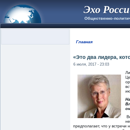
Эхо Росс
Общественно-полити
Главная
Вы здесь
«Это два лидера, ко
6 июля, 2017 - 23:03
Ли
Це
ор
вс
и
Н
В
о
Во
не
предполагает, что у встречи 