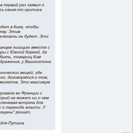
в первый раз заявил о
сь какая-то критика
едет в Киев, чтобы
ству. Этим
аключать не будет. Это
анцев позицию вместе с
ры с Южной Кореей, да
 быть, товарищ Ким
здражения, у Вашингтона
нических вещей, где
го, договорятся о том,
амолетов. Это максимум
ровала во Франции с
торый не может ни о чем
ключевая встреча для
 о переходе власти. У
"пацаны" решат,
для Путина.