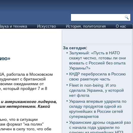
аука и техника
Искусство
История, политология
О нас
За сегодня:
Залужный: «Пусть в НАТО
нию»
скажут честно, готовы ли они
воевать с Россией без опыта
Украины?»
КНДР перебросила в Россию
ША, работала в Московском
рудничает с британской
свою ракетную часть
воими ожиданиями от
Fleet in non-being. И это
, который пройдет 7 и 8
сделала Украина, у которой
нет флота
Украина впервые ударила по
и американского лидеров,
складу продуктов одной из
ким нетерпением. Какой
крупнейших в России сетей
супермаркетов
ьно, что в ситуации
Украинские дроны седьмой раз
Сам формат "на полях"
с начала года ударили по
ичен в силу того, что обе
одному из крупнейших НПЗ