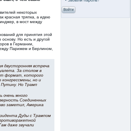
Забыли пароль?
авителей некоторых
ак красная тряпка, а идею
инджер, в мост между
снований для принятия этой
 основу. Но есть и другой
оров в Германии,
между Парижем и Берлином,
я двусторонняя встреча
уалета. За столом в
тот формат, которого
 конгрессмены, но и
 Путину. Но Трамп
ь очень много
 верность Соединенных
иво заметил, Америка
езидента Дуды с Трампом
 противоракетной
Там даже звучали