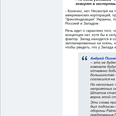
говорят в экспертны
- Конечно, нет. Несмотря на
американских корпораций, пр
"финляндизации" Украины, то
Россией и Западом.
Речь идет о гарантиях того, 
концепции нет, хотя бы в си
фактор. Запад находится в с
запланированных на осень, 
чтобы увидеть, что у Запада 
Андрей Пион
– это не буде
комнате будут
отчаянно доби
большинство ч
согласился на
Но несколько 
неприятных о
Штатов стать
верна этой ст
Эти слова пр
был подписан
обороны Patri
предложения 