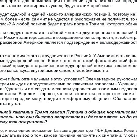
ий формат для нормализации отношений. Дополнительный парадокс
попытаются имитировать успех, будут с этим проблемы.
удет сделкой и сдачей каких-то американских позиций, поэтому не
ем более - если саммит не удастся и рукопожатия не получится, то
ались? А любой позитив будет играть против Трампа, которого обв
ечи следует поместить в общий контекст двусторонних отношений
в. Россия заинтересована в возвращении биполярности, к любым 
 враждебной Америкой является подтверждением великодержавности
ого экономического сотрудничества с Россией. У Америки есть лишь
 международной сцене. Кроме того, есть такой фантастический фак
нский президент ограничен в международной политике в возможно
го консенсуса внутри американского истеблишмента.
может быть оптимальным в этих условиях? Элементарное рукопожат
реч между их представителями по ключевым вопросам - Украине, 
. Удастся ли им создать механизм управления взаимным недовери
стоится. В целом - хорошо, что они встретятся на короткое время.
которые вряд ли могут придти к комфортному общению. Оба настро
нта в угол.
льной кампании Трамп хвалил Путина и обещал нормализова
залось, что они быстро встретятся и договорятся, но до п
ему так получилось?
но, и последние показания бывшего директора ФБР Джеймса Коми 
 делать вывод о том, какова причина непонятных симпатий, "любв