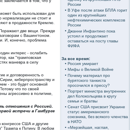
 заключается в том, что у
России
В Уфе после атаки БПЛА горит
 может быть использован для
один из крупнейших
 о нормализации не стоит и
нефтехимических комплексов
иняют в продажности Кремлю.
России
. Поражают две вещи. Прежде
Джанни Инфантино пока
разговорам с Вашингтоном.
устоял и продолжает
. И, конечно, проблема
оставаться на посту главы
ФИФА
 один интерес - ослабить
тор, как "трамповская
За все время:
стях маневра в силу
Россия умирает
Мифы о Великой Войне
ие и договоренность о
Почему материал про
Сирии, киберпространству и
бурятского танкиста
ем - это будет основной
просочился в прессу?
 Потому что по своей
Портрет министра внутренних
ены агрессивно в политике,
дел Колокольцева в кругу
семьи и братвы
ть отношения с Россией.
Сенат США присвоит Украине
ервой встречи в Гамбурге
статус американского
союзника, без всякого членства
в НАТО
в конгрессе США и другие
«Мерзейшая, наглая,
и" Трампа к Путину. В любом