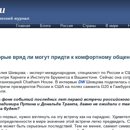
ии
ческий журнал
Главная
Блоги
Россия
Страны
В мире
Н
торые вряд ли могут придти к комфортному обще
лия Шевцова - эксперт-международник, специалист по России и С
нтре Карнеги и Институте Брукингса в Вашингтоне. Сейчас она сот
ганизацией Chatham House. В интервью
DW
Шевцова поделилась с
тречи президентов России и США на полях саммита G20 в Гамбурге
юля.
а фоне событий последних лет первой встречи российского 
ладимира Путина и Дональда Трампа, давно не ожидали с та
на будет?
-первых, нужно взглянуть на эту встречу как на парадокс. Удивител
определенности в мире значение этой встречи легко предвидеть. 
не может быть серьезных последствий. Тем не менее, саммит символ