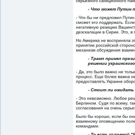
серьезного санкционного пак
- Что может Путин 
- Что бы ни предложил Путин
сможет его поддержать. Если 
негативную реакцию Вашингто
деэскалации в Сирии. Это, в
Но Америка не восприняла эт
принятие российской сторон
механизм обсуждения взаимн
- Трамп принял през
решении украинского
- Да, это было важно не тол
процесс. Еще более важна не 
предоставлять Украине обор
- Стоит ли ожидать
- Это невозможно. Любое ре
Берлином. Судя по всему, та
согласования на очень серье
Было бы хорошо, если бы они
взаимному оповещению полет
командами.
- То есть условной 