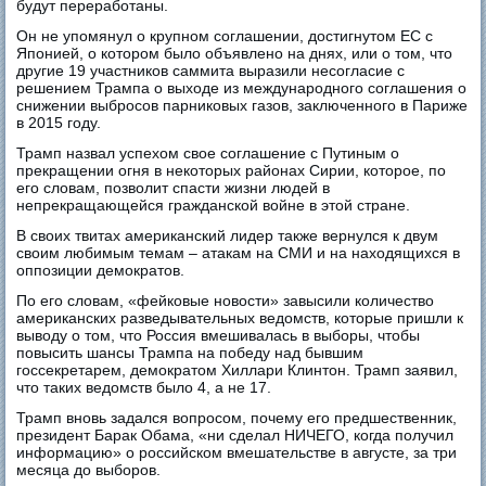
будут переработаны.
Он не упомянул о крупном соглашении, достигнутом ЕС с
Японией, о котором было объявлено на днях, или о том, что
другие 19 участников саммита выразили несогласие с
решением Трампа о выходе из международного соглашения о
снижении выбросов парниковых газов, заключенного в Париже
в 2015 году.
Трамп назвал успехом свое соглашение с Путиным о
прекращении огня в некоторых районах Сирии, которое, по
его словам, позволит спасти жизни людей в
непрекращающейся гражданской войне в этой стране.
В своих твитах американский лидер также вернулся к двум
своим любимым темам – атакам на СМИ и на находящихся в
оппозиции демократов.
По его словам, «фейковые новости» завысили количество
американских разведывательных ведомств, которые пришли к
выводу о том, что Россия вмешивалась в выборы, чтобы
повысить шансы Трампа на победу над бывшим
госсекретарем, демократом Хиллари Клинтон. Трамп заявил,
что таких ведомств было 4, а не 17.
Трамп вновь задался вопросом, почему его предшественник,
президент Барак Обама, «ни сделал НИЧЕГО, когда получил
информацию» о российском вмешательстве в августе, за три
месяца до выборов.