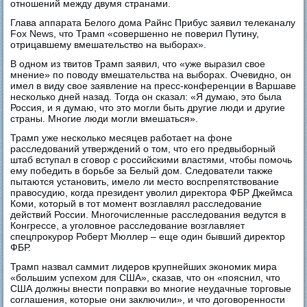
отношений между двумя странами.
Глава аппарата Белого дома Райнс Прибус заявил телеканалу
Fox News, что Трамп «совершенно не поверил Путину,
отрицавшему вмешательство на выборах».
В одном из твитов Трамп заявил, что «уже выразил свое
мнение» по поводу вмешательства на выборах. Очевидно, он
имел в виду свое заявление на пресс-конференции в Варшаве
несколько дней назад. Тогда он сказал: «Я думаю, это была
Россия, и я думаю, что это могли быть другие люди и другие
страны. Многие люди могли вмешаться».
Трамп уже несколько месяцев работает на фоне
расследований утверждений о том, что его предвыборный
штаб вступал в сговор с российскими властями, чтобы помочь
ему победить в борьбе за Белый дом. Следователи также
пытаются установить, имело ли место воспрепятствование
правосудию, когда президент уволил директора ФБР Джеймса
Коми, который в тот момент возглавлял расследование
действий России. Многочисленные расследования ведутся в
Конгрессе, а уголовное расследование возглавляет
спецпрокурор Роберт Мюллер – еще один бывший директор
ФБР.
Трамп назвал саммит лидеров крупнейших экономик мира
«большим успехом для США», сказав, что он «пояснил, что
США должны внести поправки во многие неудачные торговые
соглашения, которые они заключили», и что договоренности