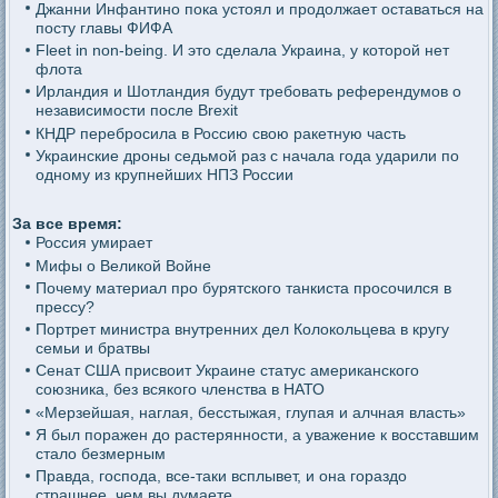
Джанни Инфантино пока устоял и продолжает оставаться на
посту главы ФИФА
Fleet in non-being. И это сделала Украина, у которой нет
флота
Ирландия и Шотландия будут требовать референдумов о
независимости после Brexit
КНДР перебросила в Россию свою ракетную часть
Украинские дроны седьмой раз с начала года ударили по
одному из крупнейших НПЗ России
За все время:
Россия умирает
Мифы о Великой Войне
Почему материал про бурятского танкиста просочился в
прессу?
Портрет министра внутренних дел Колокольцева в кругу
семьи и братвы
Сенат США присвоит Украине статус американского
союзника, без всякого членства в НАТО
«Мерзейшая, наглая, бесстыжая, глупая и алчная власть»
Я был поражен до растерянности, а уважение к восставшим
стало безмерным
Правда, господа, все-таки всплывет, и она гораздо
страшнее, чем вы думаете