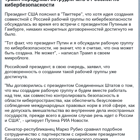
кибербезопасности
Президент США пояснил в "Твиттере", что хотя идея создания
совместной с Россией рабочей группы по кибербезопасности
обсуждалась во время его встречи с президентом Путиным в
Гамбурге, никаких конкретных договоренностей достигнуто не
было.
"Тот факт, что президент Путин и я обсуждали рабочую группу
по кибербезопасности, не значит, что я считаю, что она может
быть создана. Не может", - написал Трамп в своем
микроблоге.
Российский президент, в свою очередь, заявил, что
договоренность о создании такой рабочей группы уже
достигнута.
"Мы договорились с президентом Соединенных Штатов о том,
что мы создадим рабочую группу и будем вместе работать
над тем, как совместно контролировать безопасность в
области киберпространства, как обеспечить безусловное
соблюдение международных правовых норм в этой сфере, как
не допускать вмешательства во внутренние дела иностранных
государств, прежде всего в данном случае речь идет о России
и США", - цитирует Путина РИА Новости.
Сенатор-республиканец Марко Рубио сравнил подобное
сотрудничество с партнерством с сирийским президентом
Башаром Асадом по вопросу химического оружия.