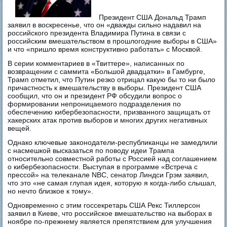
Президент США Дональд Трамп
заявил в воскресенье, что он «дважды сильно надавил на
российского президента Владимира Путина в связи с
российским вмешательством в прошлогодние выборы в США»
и что «пришло время конструктивно работать» с Москвой.
В серии комментариев в «Твиттере», написанных по
возвращении с саммита «Большой двадцатки» в Гамбурге,
Трамп отметил, что Путин резко отрицал какую бы то ни было
причастность к вмешательству в выборы. Президент США
сообщил, что он и президент РФ обсудили вопрос о
формировании непроницаемого подразделения по
обеспечению кибербезопасности, призванного защищать от
хакерских атак против выборов и многих других негативных
вещей.
Однако ключевые законодатели-республиканцы не замедлили
с насмешкой высказаться по поводу идеи Трампа
относительно совместной работы с Россией над соглашением
о кибербезопасности. Выступая в программе «Встреча с
прессой» на телеканале NBC, сенатор Линдси Грэм заявил,
что это «не самая глупая идея, которую я когда-либо слышал,
но нечто близкое к тому».
Одновременно с этим госсекретарь США Рекс Тиллерсон
заявил в Киеве, что российское вмешательство на выборах в
ноябре по-прежнему является препятствием для улучшения