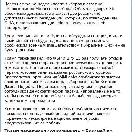
Через несколько недель после выборов в ответ на
вмешательство Москвы на выборах Обама выдворил 35
российских дипломатов и закрыл две российских
дипломатических резиденции, которые, по утверждениям
США, использовались для сбора разведывательной
информации.
Трамп заявил, что он и Путин не обсуждали санкции, и что с
ними «ничего не будет сделано», пока «проблемы» с
российским военным вмешательством в Украине и Сирии «не
будут решены».
Трамп также заявил, что ФБР и ЦРУ 13 раз получали отказ в
ответ на запросы о предоставлении возможности проверить
компьютеры Национального комитета Демократической
партии, которые были взломаны российской стороной.
Впоследствии организация WikiLeaks опубликовала тысячи
электронных писем главы предвыборного штаба Клинтон
Джона Подесты. Переписка вскрыла закулисные усилия
сотрудников Демократической партии, направленные на то,
чтобы помочь Клинтон победить в борьбе за выдвижение
кандидатом в президенты.
Клинтон назвала почти ежедневную публикацию писем за
несколько недель до выборов одной из причин своего
поражения, несмотря на национальные опросы,
предсказывавшие ее победу.
Трамп передумал сотрудничать с Россией по