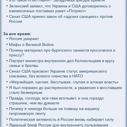
Кто такой «Пал Лаич»? Загадочная фигура Кремля
Зеленский заявил, что Украина и США договорились о
ежемесячных поставках ракет «Пэтриот»
Сенат США принял закон об «адских санкциях» против
России
За все время:
Россия умирает
Мифы о Великой Войне
Почему материал про бурятского танкиста просочился в
прессу?
Портрет министра внутренних дел Колокольцева в кругу
семьи и братвы
Сенат США присвоит Украине статус американского
союзника, без всякого членства в НАТО
«Мерзейшая, наглая, бесстыжая, глупая и алчная власть»
Я был поражен до растерянности, а уважение к восставшим
стало безмерным
Правда, господа, все-таки всплывет, и она гораздо
страшнее, чем вы думаете
Почему я никогда больше не повешу на машину
георгиевскую ленту
Политическая активность в России вновь набирает силу
Ядерный блеф России для внутреннего пользования