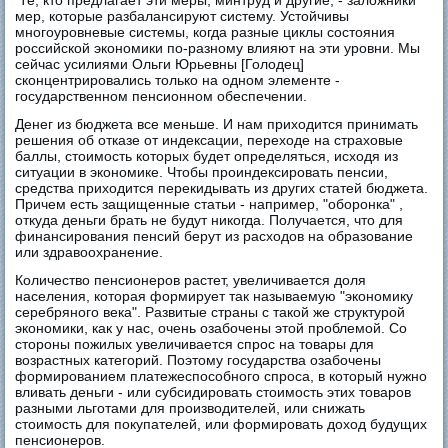
Те, кто предлагает эти меры, минтруд и другие, - заложники
мер, которые разбалансируют систему. Устойчивы
многоуровневые системы, когда разные циклы состояния
российской экономики по-разному влияют на эти уровни. Мы
сейчас усилиями Ольги Юрьевны [Голодец]
сконцентрировались только на одном элементе -
государственном пенсионном обеспечении.
Денег из бюджета все меньше. И нам приходится принимать
решения об отказе от индексации, переходе на страховые
баллы, стоимость которых будет определяться, исходя из
ситуации в экономике. Чтобы проиндексировать пенсии,
средства приходится перекидывать из других статей бюджета.
Причем есть защищенные статьи - например, "оборонка" ,
откуда деньги брать не будут никогда. Получается, что для
финансирования пенсий берут из расходов на образование
или здравоохранение.
Количество пенсионеров растет, увеличивается доля
населения, которая формирует так называемую "экономику
серебряного века". Развитые страны с такой же структурой
экономики, как у нас, очень озабочены этой проблемой. Со
стороны пожилых увеличивается спрос на товары для
возрастных категорий. Поэтому государства озабочены
формированием платежеспособного спроса, в который нужно
вливать деньги - или субсидировать стоимость этих товаров
разными льготами для производителей, или снижать
стоимость для покупателей, или формировать доход будущих
пенсионеров.