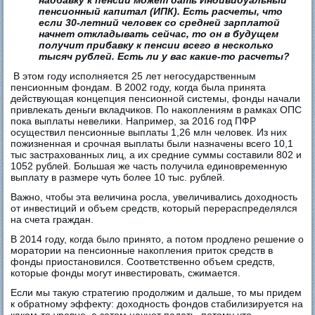
надбавку к пенсии может дать Индивидуальный
пенсионный капитал (ИПК). Есть расчеты, что
если 30-летний человек со средней зарплатой
начнет откладывать сейчас, то он в будущем
получит прибавку к пенсии всего в несколько
тысяч рублей. Есть ли у вас какие-то расчеты?
В этом году исполняется 25 лет негосударственным
пенсионным фондам. В 2002 году, когда была принята
действующая концепция пенсионной системы, фонды начали
привлекать деньги вкладчиков. По накоплениям в рамках ОПС
пока выплаты невелики. Например, за 2016 год ПФР
осуществил пенсионные выплаты 1,26 млн человек. Из них
пожизненная и срочная выплаты были назначены всего 10,1
тыс застрахованных лиц, а их средние суммы составили 802 и
1052 рублей. Большая же часть получила единовременную
выплату в размере чуть более 10 тыс. рублей.
Важно, чтобы эта величина росла, увеличивались доходность
от инвестиций и объем средств, который перераспределялся
на счета граждан.
В 2014 году, когда было принято, а потом продлено решение о
моратории на пенсионные накопления приток средств в
фонды приостановился. Соответственно объем средств,
которые фонды могут инвестировать, сжимается.
Если мы такую стратегию продолжим и дальше, то мы придем
к обратному эффекту: доходность фондов стабилизируется на