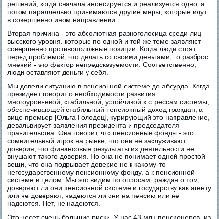
решений, когда сначала анонсируется и реализуется одно, а
потом параллельно принимаются другие меры, которые идут
в совершенно ином направлении.
Вторая причина - это абсолютная разноголосица среди лиц
высокого уровня, которые по одной и той же теме заявляют
совершенно противоположные позиции. Когда люди стоят
перед проблемой, что делать со своими деньгами, то разброс
мнений - это фактор непредсказуемости. Соответственно,
люди оставляют деньги у себя.
Мы довели ситуацию в пенсионной системе до абсурда. Когда
президент говорит о необходимости развития
многоуровневой, стабильной, устойчивой к стрессам системы,
обеспечивающей стабильный пенсионный доход граждан, а
вице-премьер [Ольга Голодец], курирующий это направление,
девальвирует заявления президента и председателя
правительства. Она говорит, что пенсионные фонды - это
сомнительный игрок на рынке, что они не заслуживают
доверия, что финансовые результаты их деятельности не
внушают такого доверия. Но она не понимает одной простой
вещи, что она подрывает доверие не к какому-то
негосударственному пенсионному фонду, а к пенсионной
системе в целом. Мы это видим по опросам граждан о том,
доверяют ли они пенсионной системе и государству как агенту
или не доверяют, надеются ли они на пенсию или не
надеются. Нет, не надеются.
Это несет очень большие риски. У нас 43 млн пенсионеров, из