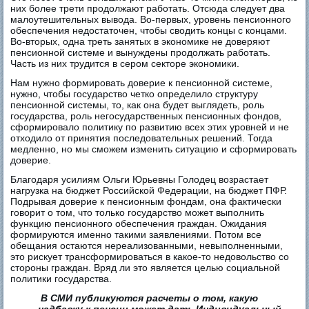
них более трети продолжают работать. Отсюда следует два
малоутешительных вывода. Во-первых, уровень пенсионного
обеспечения недостаточен, чтобы сводить концы с концами.
Во-вторых, одна треть занятых в экономике не доверяют
пенсионной системе и вынуждены продолжать работать.
Часть из них трудится в сером секторе экономики.
Нам нужно формировать доверие к пенсионной системе,
нужно, чтобы государство четко определило структуру
пенсионной системы, то, как она будет выглядеть, роль
государства, роль негосударственных пенсионных фондов,
сформировало политику по развитию всех этих уровней и не
отходило от принятия последовательных решений. Тогда
медленно, но мы сможем изменить ситуацию и сформировать
доверие.
Благодаря усилиям Ольги Юрьевны Голодец возрастает
нагрузка на бюджет Российской Федерации, на бюджет ПФР.
Подрывая доверие к пенсионным фондам, она фактически
говорит о том, что только государство может выполнить
функцию пенсионного обеспечения граждан. Ожидания
формируются именно такими заявлениями. Потом все
обещания остаются нереализованными, невыполненными,
это рискует трансформироваться в какое-то недовольство со
стороны граждан. Вряд ли это является целью социальной
политики государства.
В СМИ публикуются расчеты о том, какую