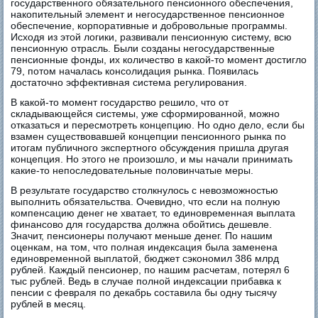
государственного обязательного пенсионного обеспечения,
накопительный элемент и негосударственное пенсионное
обеспечение, корпоративные и добровольные программы.
Исходя из этой логики, развивали пенсионную систему, всю
пенсионную отрасль. Были созданы негосударственные
пенсионные фонды, их количество в какой-то момент достигло
79, потом началась консолидация рынка. Появилась
достаточно эффективная система регулирования.
В какой-то момент государство решило, что от
складывающейся системы, уже сформированной, можно
отказаться и пересмотреть концепцию. Но одно дело, если бы
взамен существовавшей концепции пенсионного рынка по
итогам публичного экспертного обсуждения пришла другая
концепция. Но этого не произошло, и мы начали принимать
какие-то непоследовательные половинчатые меры.
В результате государство столкнулось с невозможностью
выполнить обязательства. Очевидно, что если на полную
компенсацию денег не хватает, то единовременная выплата
финансово для государства должна обойтись дешевле.
Значит, пенсионеры получают меньше денег. По нашим
оценкам, на том, что полная индексация была заменена
единовременной выплатой, бюджет сэкономил 386 млрд
рублей. Каждый пенсионер, по нашим расчетам, потерял 6
тыс рублей. Ведь в случае полной индексации прибавка к
пенсии с февраля по декабрь составила бы одну тысячу
рублей в месяц.