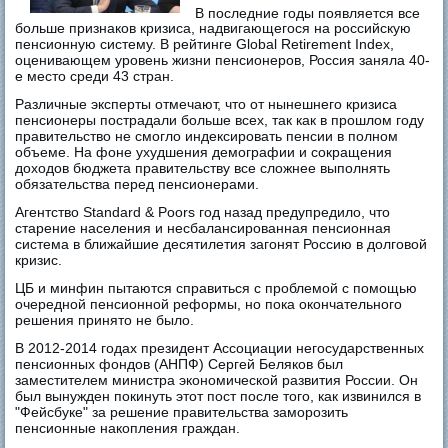
В последние годы появляется все
больше признаков кризиса, надвигающегося на российскую
пенсионную систему. В рейтинге Global Retirement Index,
оценивающем уровень жизни пенсионеров, Россия заняла 40-
е место среди 43 стран.
Различные эксперты отмечают, что от нынешнего кризиса
пенсионеры пострадали больше всех, так как в прошлом году
правительство не смогло индексировать пенсии в полном
объеме. На фоне ухудшения демографии и сокращения
доходов бюджета правительству все сложнее выполнять
обязательства перед пенсионерами.
Агентство Standard & Poors год назад предупредило, что
старение населения и несбалансированная пенсионная
система в ближайшие десятилетия загонят Россию в долговой
кризис.
ЦБ и минфин пытаются справиться с проблемой с помощью
очередной пенсионной реформы, но пока окончательного
решения принято не было.
В 2012-2014 годах президент Ассоциации негосударственных
пенсионных фондов (АНПФ) Сергей Беляков был
заместителем министра экономической развития России. Он
был вынужден покинуть этот пост после того, как извинился в
"Фейсбуке" за решение правительства заморозить
пенсионные накопления граждан.