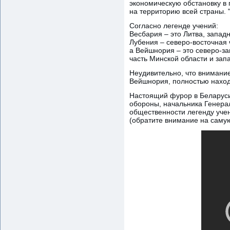
экономическую обстановку в 
на территорию всей страны. 
Согласно легенде учений:
Весбария – это Литва, запад
Лубения – северо-восточная 
а Вейшнория – это северо-за
часть Минской области и зап
Неудивительно, что внимание
Вейшнория, полностью наход
Настоящий фурор в Беларуси
обороны, начальника Генерал
общественности легенду уче
(обратите внимание на саму