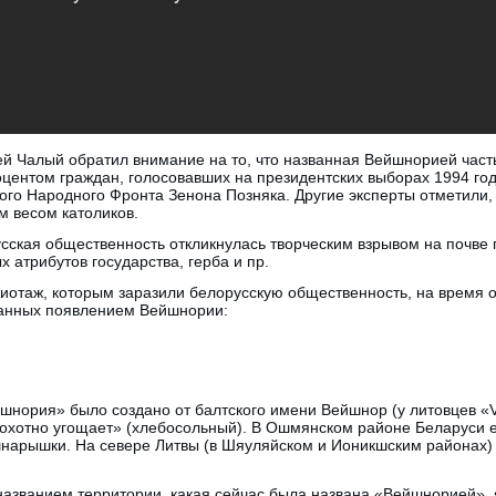
й Чалый обратил внимание на то, что названная Вейшнорией часть
центом граждан, голосовавших на президентских выборах 1994 го
ого Народного Фронта Зенона Позняка. Другие эксперты отметили,
м весом католиков.
сская общественность откликнулась творческим взрывом на почве 
 атрибутов государства, герба и пр.
отаж, которым заразили белорусскую общественность, на время ос
ванных появлением Вейшнории:
шнория» было создано от балтского имени Вейшнор (у литовцев «V
то охотно угощает» (хлебосольный). В Ошмянском районе Беларуси 
арышки. На севере Литвы (в Шяуляйском и Ионикшским районах)
названием территории, какая сейчас была названа «Вейшнорией», 