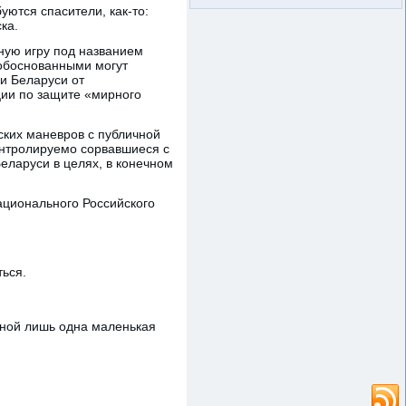
ются спасители, как-то:
ка.
ную игру под названием
 обоснованными могут
и Беларуси от
ции по защите «мирного
еских маневров с публичной
контролируемо сорвавшиеся с
еларуси в целях, в конечном
ационального Российского
ться.
нной лишь одна маленькая