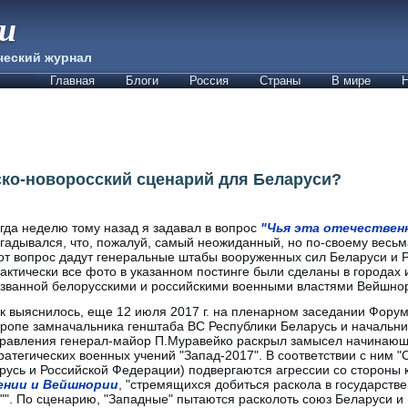
ии
ческий журнал
Главная
Блоги
Россия
Страны
В мире
Н
ко-новоросский сценарий для Беларуси?
гда неделю тому назад я задавал в вопрос
"Чья эта отечествен
гадывался, что, пожалуй, самый неожиданный, но по-своему весь
от вопрос дадут генеральные штабы вооруженных сил Беларуси и Ро
актически все фото в указанном постинге были сделаны в городах 
званной белорусскими и российскими военными властями Вейшно
к выяснилось, еще 12 июля 2017 г. на пленарном заседании Фору
ропе замначальника генштаба ВС Республики Беларусь и начальни
равления генерал-майор П.Муравейко раскрыл замысел начинающ
ратегических военных учений "Запад-2017". В соответствии с ним 
русь и Российской Федерации) подвергаются агрессии со стороны 
ении и Вейшнории
, "стремящихся добиться раскола в государст
". По сценарию, "Западные" пытаются расколоть союз Беларуси и 