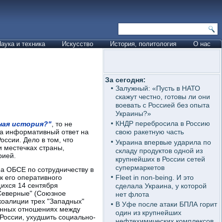
аука и техника
Искусство
История, политология
О нас
За сегодня:
Залужный: «Пусть в НАТО
скажут честно, готовы ли они
воевать с Россией без опыта
Украины?»
КНДР перебросила в Россию
ная история?"
, то не
ма информативный ответ на
свою ракетную часть
ссии. Дело в том, что
Украина впервые ударила по
и местечках страны,
складу продуктов одной из
рией.
крупнейших в России сетей
супермаркетов
ма ОБСЕ по сотрудничеству в
Fleet in non-being. И это
к его оперативного
ихся 14 сентября
сделала Украина, у которой
"Северные" (Союзное
нет флота
коалиции трех "Западных"
В Уфе после атаки БПЛА горит
венных отношениях между
один из крупнейших
России, ухудшить социально-
нефтехимических комплексов