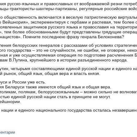
ния русско-язычных и православных от воображаемой резни потребу
ьцы-трактористы-шахтеры-партизан​ы, регулярные российские войс
но общественность включается в веселую патриотическую виртуаль
о Вейшнория», эксперементируя с гербами и распевая, тем более
оявленных защитников русского языка и православия на территори
», тем более обоснованными будут представлены грядущие опера
 нацистов». Помните последнюю фразу генрала Белоконева?
пления белорусских генералов с рассказами об условиях стратегич
го государства – это не случайности, не ошибки, не оговорки, не
нная и уже осуществляемая операция по подготовке расчленения Б
овам В.Путина, крупнейшего в истории разъединенного народа.
утин, четырьмя составляющими единой русской нации и единого н
й рынок, общий язык, общая вера и власть князя.
си и России уже есть.
ия Беларуси также имеются общий язык и общая вера.
толикам, полякам, белорусскоязычным – можно сильно не волнова
стью единой русской нации стать в принципе не могут.
Вейшнории.
 нации и единого национального государства осталась незаверше
.
ментарии