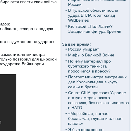
обираются ввести свои войска
России
В Тульской области после
удара БПЛА горит склад
Wildberries
идор;
Кто такой «Пал Лаич»?
ю область, северо-западную
Загадочная фигура Кремля
сего выдуманное государство
За все время:
Россия умирает
 заместителя министра
Мифы о Великой Войне
только повторил для широкой
Почему материал про
государства Вейшнории
бурятского танкиста
просочился в прессу?
Портрет министра внутренних
дел Колокольцева в кругу
семьи и братвы
Сенат США присвоит Украине
статус американского
союзника, без всякого членства
в НАТО
«Мерзейшая, наглая,
бесстыжая, глупая и алчная
власть»
Я был поражен до