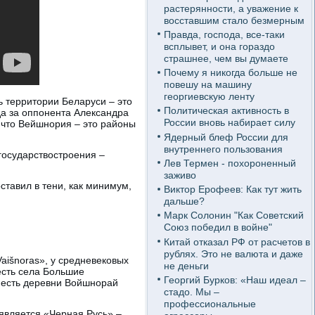
растерянности, а уважение к
восставшим стало безмерным
Правда, господа, все-таки
всплывет, и она гораздо
страшнее, чем вы думаете
Почему я никогда больше не
повешу на машину
георгиевскую ленту
 территории Беларуси – это
Политическая активность в
да за оппонента Александра
России вновь набирает силу
 что Вейшнория – это районы
Ядерный блеф России для
внутреннего пользования
государствостроения –
Лев Термен - похороненный
заживо
тавил в тени, как минимум,
Виктор Ерофеев: Как тут жить
дальше?
Марк Солонин "Как Советский
Союз победил в войне"
Китай отказал РФ от расчетов в
рублях. Это не валюта и даже
aišnoras», у средневековых
не деньги
есть села Большие
Георгий Бурков: «Наш идеал –
 есть деревни Войшнорай
стадо. Мы –
профессиональные
является «Черная Русь» –