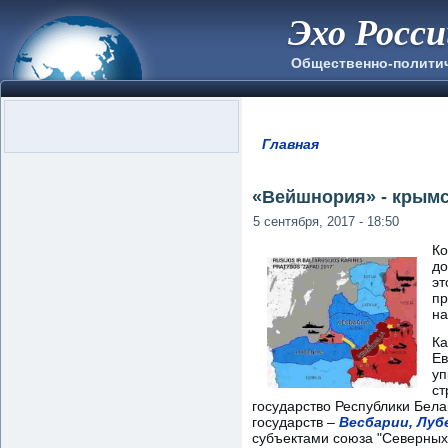
Эхо Росс
Общественно-полити
Главная
Вы здесь
«Вейшнория» - крымс
5 сентября, 2017 - 18:50
Ко
до
эт
пр
на
Ка
Ев
уп
ст
государство Республики Бела
государств –
Весбарии, Луб
субъектами союза "Северных"