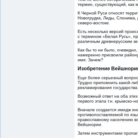
термин, существующий, как м
К Черной Руси относят терр
Новогрудка, Лиды, Слонима,
северо-востоке.
Есть несколько версий проис
с термином «Белая Русь», п
различным древнерусским зем
Как бы то ни было, очевидно
намеренно присвоили району
имя. Зачем?
Изобретение Вейшнори
Еще более серьезный вопрос 
Трудно припомнить какой-ли
рекламирования государства 
Возможный ответ на оба этих
первого этапа т.н. крымско-
Вначале создается имидж ино
противопоставляемой по язык
православному населению вос
Вейшнории.
Затем инструментами пропаг