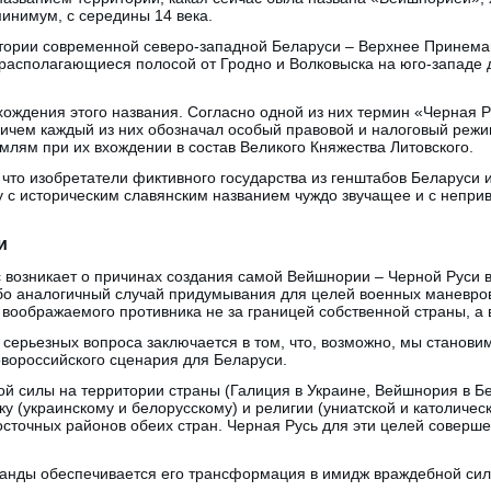
инимум, с середины 14 века.
итории современной северо-западной Беларуси – Верхнее Принеман
 располагающиеся полосой от Гродно и Волковыска на юго-западе
хождения этого названия. Согласно одной из них термин «Черная
ричем каждый из них обозначал особый правовой и налоговый реж
лям при их вхождении в состав Великого Княжества Литовского.
, что изобретатели фиктивного государства из генштабов Беларуси
 с историческим славянским названием чуждо звучащее и с непри
и
возникает о причинах создания самой Вейшнории – Черной Руси в
бо аналогичный случай придумывания для целей военных маневров
воображаемого противника не за границей собственной страны, а 
 серьезных вопроса заключается в том, что, возможно, мы станов
новороссийского сценария для Беларуси.
й силы на территории страны (Галиция в Украине, Вейшнория в Бе
у (украинскому и белорусскому) и религии (униатской и католичес
точных районов обеих стран. Черная Русь для эти целей совершен
анды обеспечивается его трансформация в имидж враждебной сил