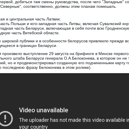
первой, добиться там смены руководства, после чего "Западные" с
"Северные", соответственно, должны этим планам помешать.
ная и центральная часть Латвии;
часть Польши и юго-западная часть Литвы, включая Сувалкский кор
падная часть Беларуси, включающая в себя почти всю Гродненску
адную часть Витебской области.
 широкой публики и в особенности белорусов привлекло прежде в
ящееся в границах Беларуси.
 произвело выступление 29 августа на брифинге в Минске первого
ьного штаба Беларуси генерала О.А.Белоконева, в котором он не 
ний, но и продемонстрировал созданную его подчиненными карту 
ю последнюю фразу Белоконева в этом ролике).