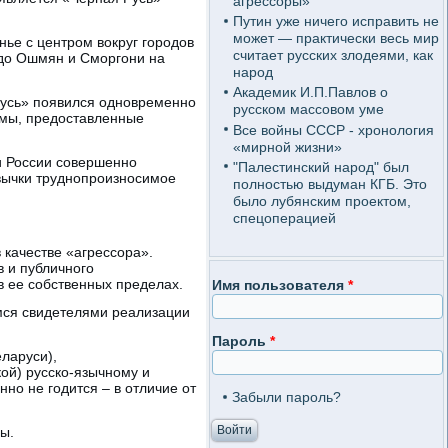
агрессоры»
Путин уже ничего исправить не
может — практически весь мир
ье с центром вокруг городов
считает русских злодеями, как
 до Ошмян и Сморгони на
народ
Академик И.П.Павлов о
 Русь» появился одновременно
русском массовом уме
имы, предоставленные
Все войны СССР - хронология
«мирной жизни»
 и России совершенно
"Палестинский народ" был
вычки труднопроизносимое
полностью выдуман КГБ. Это
было лубянским проектом,
спецоперацией
 качестве «агрессора».
 и публичного
в ее собственных пределах.
Имя пользователя
*
имся свидетелями реализации
Пароль
*
ларуси),
кой) русско-язычному и
но не годится – в отличие от
Забыли пароль?
ы.