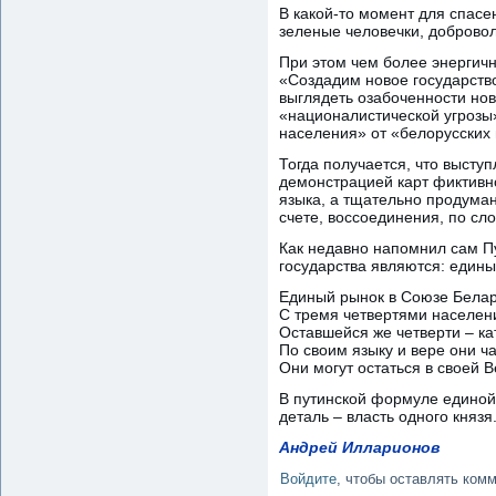
В какой-то момент для спасе
зеленые человечки, добровол
При этом чем более энергич
«Создадим новое государств
выглядеть озабоченности нов
«националистической угрозы
населения» от «белорусских
Тогда получается, что высту
демонстрацией карт фиктивно
языка, а тщательно продума
счете, воссоединения, по сл
Как недавно напомнил сам П
государства являются: едины
Единый рынок в Союзе Белару
С тремя четвертями населен
Оставшейся же четверти – ка
По своим языку и вере они ча
Они могут остаться в своей 
В путинской формуле единой
деталь – власть одного князя
Андрей Илларионов
Войдите
, чтобы оставлять ком