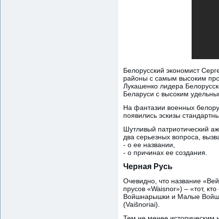
Белорусский экономист Серге
районы с самым высоким про
Лукашенко лидера Белорусск
Беларуси с высоким удельны
На фантазии военных белору
появились эскизы стандартных
Шутливый патриотический ажи
два серьезных вопроса, выз
- о ее названии,
- о причинах ее создания.
Черная Русь
Очевидно, что название «Вей
прусов «Waisnor») – «тот, к
Войшнарышки и Малые Войшн
(Vaišnoriai).
Тем не менее историческим 