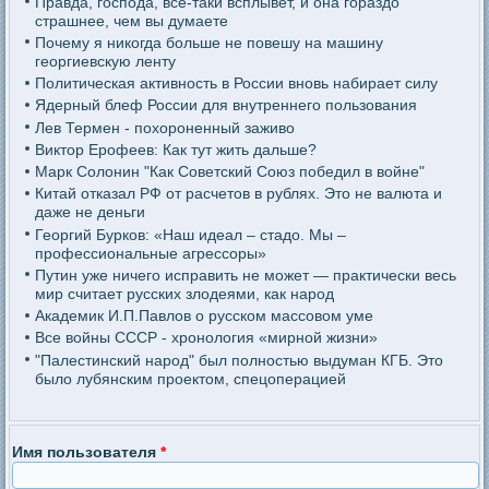
Правда, господа, все-таки всплывет, и она гораздо
страшнее, чем вы думаете
Почему я никогда больше не повешу на машину
георгиевскую ленту
Политическая активность в России вновь набирает силу
Ядерный блеф России для внутреннего пользования
Лев Термен - похороненный заживо
Виктор Ерофеев: Как тут жить дальше?
Марк Солонин "Как Советский Союз победил в войне"
Китай отказал РФ от расчетов в рублях. Это не валюта и
даже не деньги
Георгий Бурков: «Наш идеал – стадо. Мы –
профессиональные агрессоры»
Путин уже ничего исправить не может — практически весь
мир считает русских злодеями, как народ
Академик И.П.Павлов о русском массовом уме
Все войны СССР - хронология «мирной жизни»
"Палестинский народ" был полностью выдуман КГБ. Это
было лубянским проектом, спецоперацией
Имя пользователя
*