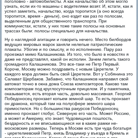
поголовно - автомобилисты. А как начальство об этом могло
узнать, если их-то машины с водителями возят. И, кстати, как я
успел заметить, начальство, когда торопится (а оно всегда
торопится, время - деньги), оно ездит как раз по полосам,
выделенным для общественного транспорта. При
коммунистах, кстати, у них тоже такие полосы на основных
трассах были: полосы специально для начальства.
Ну о наглядной агитации и говорить нечего. Место билбордов
ведущих мировых марок заняли нелепые патриотические
плакаты. Убогие и по смыслу, и по исполнению. Пару раз
проезжал мимо Калашникова. Из того, что было в новостях я
даже не представлял, какой он исполин. Зачем лепить такого
громадного Калашникова. Это все-таки не Петр Первый.
Короче, Москву можно поздравить с новым Церетели. У
каждого мэра должен быть свой Церетели. Вот у Собянина это
Салават Щербаков. Забавно, что Калашников направил свой
автомат точно в окна дома Союза композиторов. Каково там
композиторам под круглосуточным прицелом. И у памятника,
оказывается, есть вторая часть, довольно массивная. Георгий
Победоносец пронзает копьем земной шар. То есть пронзает
он дракона, который там на полусфере земного шара
примостился. Но с большинства ракурсов Победоносец
именно пронзает глобус. Северную его часть. Может Россию,
а может и Америку, кто знает. Чудовищная пошлость,
бездарность и не вписывающиеся ни в какие рамки не-
московские размеры. Теперь в Москве есть три чуда богатыря
- церетелиевский Петр, князь Владимир у въезда в Кремль и
вот этот Калашников. Который точно больше раза в два