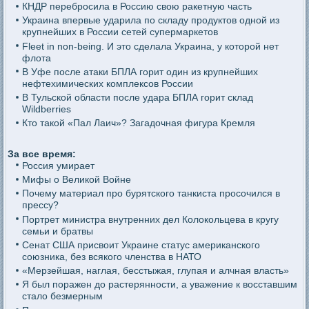
КНДР перебросила в Россию свою ракетную часть
Украина впервые ударила по складу продуктов одной из
крупнейших в России сетей супермаркетов
Fleet in non-being. И это сделала Украина, у которой нет
флота
В Уфе после атаки БПЛА горит один из крупнейших
нефтехимических комплексов России
В Тульской области после удара БПЛА горит склад
Wildberries
Кто такой «Пал Лаич»? Загадочная фигура Кремля
За все время:
Россия умирает
Мифы о Великой Войне
Почему материал про бурятского танкиста просочился в
прессу?
Портрет министра внутренних дел Колокольцева в кругу
семьи и братвы
Сенат США присвоит Украине статус американского
союзника, без всякого членства в НАТО
«Мерзейшая, наглая, бесстыжая, глупая и алчная власть»
Я был поражен до растерянности, а уважение к восставшим
стало безмерным