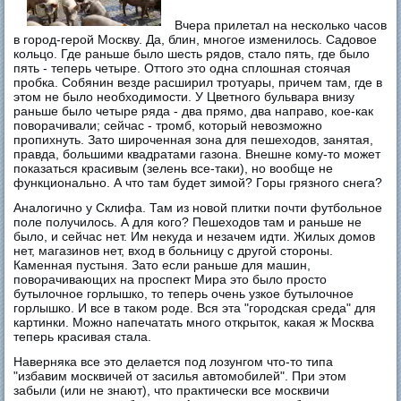
Вчера прилетал на несколько часов
в город-герой Москву. Да, блин, многое изменилось. Садовое
кольцо. Где раньше было шесть рядов, стало пять, где было
пять - теперь четыре. Оттого это одна сплошная стоячая
пробка. Собянин везде расширил тротуары, причем там, где в
этом не было необходимости. У Цветного бульвара внизу
раньше было четыре ряда - два прямо, два направо, кое-как
поворачивали; сейчас - тромб, который невозможно
пропихнуть. Зато широченная зона для пешеходов, занятая,
правда, большими квадратами газона. Внешне кому-то может
показаться красивым (зелень все-таки), но вообще не
функционально. А что там будет зимой? Горы грязного снега?
Аналогично у Склифа. Там из новой плитки почти футбольное
поле получилось. А для кого? Пешеходов там и раньше не
было, и сейчас нет. Им некуда и незачем идти. Жилых домов
нет, магазинов нет, вход в больницу с другой стороны.
Каменная пустыня. Зато если раньше для машин,
поворачивающих на проспект Мира это было просто
бутылочное горлышко, то теперь очень узкое бутылочное
горлышко. И все в таком роде. Вся эта "городская среда" для
картинки. Можно напечатать много открыток, какая ж Москва
теперь красивая стала.
Наверняка все это делается под лозунгом что-то типа
"избавим москвичей от засилья автомобилей". При этом
забыли (или не знают), что практически все москвичи