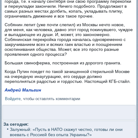
города, т.е. к началу сентября они свою программу перекопки
и переукладки закончили. Ничего подобного. Продолжают в
самых разных местах долбить, копать, укладывать плитку,
ограничивать движение и все такое прочее.
Собянин лепит (уже почти слепил) из Москвы нечто новое,
для меня, как человека, давно этот город покинувшего, чуждое
и выпадающее из души. И, может, это закономерно.
Собянинская перекройка города началась одновременно с
закручиванием всех и всяких гаек властью и поощрением
оскотинивания общества. Может, все это просто разные
проявления одного процесса?
Большая свиноферма, построенная из дорогого гранита.
Когда Путин поедет по такой зачищенной стерильной Москве
на очередную инаугурацию, его сердце должно
переполняться радостью и гордостью. Настоящий КГБ-стайл.
Андрей Мальгин
Войдите
, чтобы оставлять комментарии
За сегодня:
Залужный: «Пусть в НАТО скажут честно, готовы ли они
воевать с Россией без опыта Украины?»