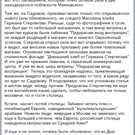
находящегося поблизости Маяковского.
Там же, на Садовом, проезжал возле только что открывшегося
нового (или обновленного, не следил) Магазина хлеба
Германа Стерлигова. Раньше, судя по фотографиям в гугле,
это был где-то небольшой магазинчик, и там внизу витрины в
качестве курьеза была табличка "Пидорасам вход воспрещен";
не каждый входящий в магазин ее и заметит. Окрыленный
успехом, Стерлигов открыл (или вот-вот открывает, потому что
я видел, как вносили новые прилавки) уже более помпезный
магазин. Огромная светящаяся неоновая вывеска на
сталинском фасаде: "Домашний хлеб от Германа Стерлигова".
И это уже не прежняя лавочка, а серьезный коммерческий
центр. И уже во всю ширь витрины: "Пидорасам вход
воспрещен". Теперь это громадная надпись, привлекающая
внимание каждого водителя, независимо от того, в каком ряду
он едет по Садовому. Я подозреваю, что это уголовная статья
в чистом виде, между прочим. Предлагаю Стерлигову ее еще
и на английском языке сделать, чтобы любовались не только
москвичи, но и гости столицы.
Кстати, насчет гостей столицы. Забавно читать плач о
погибающей Европе, наводненной "мультикультурными"
арабами. Нежели люди, живущие в Москве не замечает, что
еще в большей степени, чем Европа, российская столица
наводнена мигрантами из Средней Азии?
И еще я не понял, почему было объявлено, что ко Дню