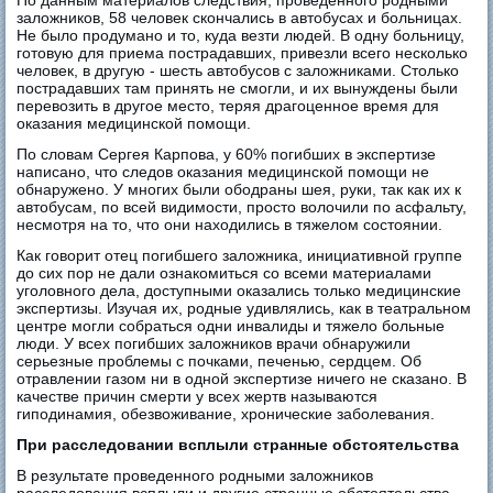
По данным материалов следствия, проведенного родными
заложников, 58 человек скончались в автобусах и больницах.
Не было продумано и то, куда везти людей. В одну больницу,
готовую для приема пострадавших, привезли всего несколько
человек, в другую - шесть автобусов с заложниками. Столько
пострадавших там принять не смогли, и их вынуждены были
перевозить в другое место, теряя драгоценное время для
оказания медицинской помощи.
По словам Сергея Карпова, у 60% погибших в экспертизе
написано, что следов оказания медицинской помощи не
обнаружено. У многих были ободраны шея, руки, так как их к
автобусам, по всей видимости, просто волочили по асфальту,
несмотря на то, что они находились в тяжелом состоянии.
Как говорит отец погибшего заложника, инициативной группе
до сих пор не дали ознакомиться со всеми материалами
уголовного дела, доступными оказались только медицинские
экспертизы. Изучая их, родные удивлялись, как в театральном
центре могли собраться одни инвалиды и тяжело больные
люди. У всех погибших заложников врачи обнаружили
серьезные проблемы с почками, печенью, сердцем. Об
отравлении газом ни в одной экспертизе ничего не сказано. В
качестве причин смерти у всех жертв называются
гиподинамия, обезвоживание, хронические заболевания.
При расследовании всплыли странные обстоятельства
В результате проведенного родными заложников