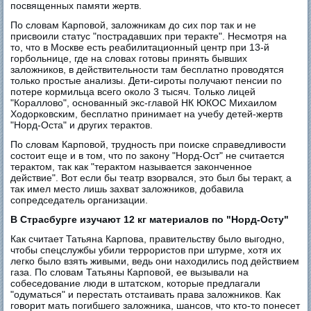
посвященных памяти жертв.
По словам Карповой, заложникам до сих пор так и не
присвоили статус "пострадавших при теракте". Несмотря на
то, что в Москве есть реабилитационный центр при 13-й
горбольнице, где на словах готовы принять бывших
заложников, в действительности там бесплатно проводятся
только простые анализы. Дети-сироты получают пенсии по
потере кормильца всего около 3 тысяч. Только лицей
"Кораллово", основанный экс-главой НК ЮКОС Михаилом
Ходорковским, бесплатно принимает на учебу детей-жертв
"Норд-Оста" и других терактов.
По словам Карповой, трудность при поиске справедливости
состоит еще и в том, что по закону "Норд-Ост" не считается
терактом, так как "терактом называется законченное
действие". Вот если бы театр взорвался, это был бы теракт, а
так имел место лишь захват заложников, добавила
сопредседатель организации.
В Страсбурге изучают 12 кг материалов по "Норд-Осту"
Как считает Татьяна Карпова, правительству было выгодно,
чтобы спецслужбы убили террористов при штурме, хотя их
легко было взять живыми, ведь они находились под действием
газа. По словам Татьяны Карповой, ее вызывали на
собеседование люди в штатском, которые предлагали
"одуматься" и перестать отстаивать права заложников. Как
говорит мать погибшего заложника, шансов, что кто-то понесет