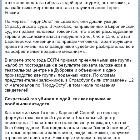
ответственность за гибель людей при штурме, нет никаких, а
разработчик смертоносного газа получил звание Героя
России.
Но жертвы "Норд-Оста" не сдаются, они дошли уже до
Страсбургского суда. В жалобах, направленных в Европейский
суд по правам человека, говорится, что в ходе расследования
теракта российские власти нарушили 2-ю, 6-ю и 13-ю статьи
Европейской конвенции по правам человека, гарантирующие
права на жизнь, на справедливое судебное разбирательство и
на эффективные правовые механизмы.
В апреле этого года ЕСПЧ признал приемлемыми две группы
жалоб от пострадавших в результате захвата заложников в
театральном центре на Дубровке и объединил в одно
производство две группы поданных исков. По словам
представителей заложников, в Страсбург были отправлены 12
кг материалов по "Норд-Осту", в том числе показания
свидетелей.
Секретный газ убивал людей, так как врачам не
сообщили антидота
Как отметил муж Татьяны Карповой Сергей, до сих пор
формула газа, который пустили в Театральный центр,
неизвестна. Правительство голословно утверждает, что газ
был безвредным. Как предполагали врачи "скорой помощи",
которые перевозили заложников, люди, возможно, получили
отравление опиатами. Некоторые медики говорили, что