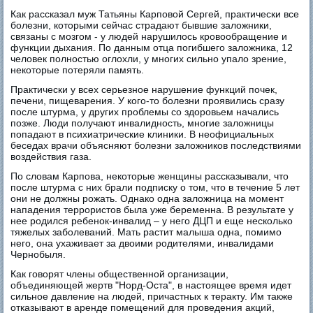
Как рассказал муж Татьяны Карповой Сергей, практически все
болезни, которыми сейчас страдают бывшие заложники,
связаны с мозгом - у людей нарушилось кровообращение и
функции дыхания. По данным отца погибшего заложника, 12
человек полностью оглохли, у многих сильно упало зрение,
некоторые потеряли память.
Практически у всех серьезное нарушение функций почек,
печени, пищеварения. У кого-то болезни проявились сразу
после штурма, у других проблемы со здоровьем начались
позже. Люди получают инвалидность, многие заложницы
попадают в психиатрические клиники. В неофициальных
беседах врачи объясняют болезни заложников последствиями
воздействия газа.
По словам Карпова, некоторые женщины рассказывали, что
после штурма с них брали подписку о том, что в течение 5 лет
они не должны рожать. Однако одна заложница на момент
нападения террористов была уже беременна. В результате у
нее родился ребенок-инвалид – у него ДЦП и еще несколько
тяжелых заболеваний. Мать растит малыша одна, помимо
него, она ухаживает за двоими родителями, инвалидами
Чернобыля.
Как говорят члены общественной организации,
объединяющей жертв "Норд-Оста", в настоящее время идет
сильное давление на людей, причастных к теракту. Им также
отказывают в аренде помещений для проведения акций,