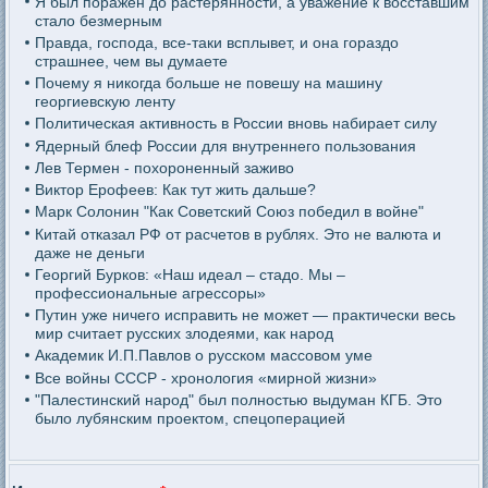
Я был поражен до растерянности, а уважение к восставшим
стало безмерным
Правда, господа, все-таки всплывет, и она гораздо
страшнее, чем вы думаете
Почему я никогда больше не повешу на машину
георгиевскую ленту
Политическая активность в России вновь набирает силу
Ядерный блеф России для внутреннего пользования
Лев Термен - похороненный заживо
Виктор Ерофеев: Как тут жить дальше?
Марк Солонин "Как Советский Союз победил в войне"
Китай отказал РФ от расчетов в рублях. Это не валюта и
даже не деньги
Георгий Бурков: «Наш идеал – стадо. Мы –
профессиональные агрессоры»
Путин уже ничего исправить не может — практически весь
мир считает русских злодеями, как народ
Академик И.П.Павлов о русском массовом уме
Все войны СССР - хронология «мирной жизни»
"Палестинский народ" был полностью выдуман КГБ. Это
было лубянским проектом, спецоперацией