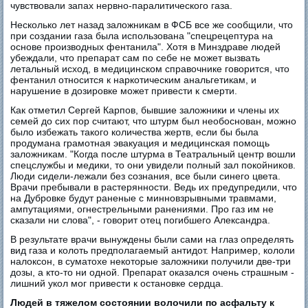
чувствовали запах нервно-паралитического газа.
Несколько лет назад заложникам в ФСБ все же сообщили, что
при создании газа была использована "спецрецептура на
основе производных фентанила". Хотя в Минздраве людей
убеждали, что препарат сам по себе не может вызвать
летальный исход, в медицинском справочнике говорится, что
фентанил относится к наркотическим анальгетикам, и
нарушение в дозировке может привести к смерти.
Как отметил Сергей Карпов, бывшие заложники и члены их
семей до сих пор считают, что штурм был необоснован, можно
было избежать такого количества жертв, если бы была
продумана грамотная эвакуация и медицинская помощь
заложникам. "Когда после штурма в Театральный центр вошли
спецслужбы и медики, то они увидели полный зал покойников.
Люди сидели-лежали без сознания, все были синего цвета.
Врачи пребывали в растерянности. Ведь их предупредили, что
на Дубровке будут раненые с минновзрывными травмами,
ампутациями, огнестрельными ранениями. Про газ им не
сказали ни слова", - говорит отец погибшего Александра.
В результате врачи вынуждены были сами на глаз определять
вид газа и колоть предполагаемый антидот. Например, кололи
налоксон, в суматохе некоторые заложники получили две-три
дозы, а кто-то ни одной. Препарат оказался очень страшным -
лишний укол мог привести к остановке сердца.
Людей в тяжелом состоянии волочили по асфальту к