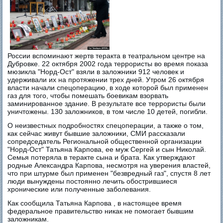
России вспоминают жертв теракта в театральном центре на
Дубровке. 22 октября 2002 года террористы во время показа
мюзикла "Норд-Ост" взяли в заложники 912 человек и
удерживали их на протяжении трех дней. Утром 26 октября
власти начали спецоперацию, в ходе которой был применен
газ для того, чтобы помешать боевикам взорвать
заминированное здание. В результате все террористы были
уничтожены. 130 заложников, в том числе 10 детей, погибли.
О неизвестных подробностях спецоперации, а также о том,
как сейчас живут бывшие заложники, СМИ рассказали
сопредседатель Региональной общественной организации
"Норд-Ост" Татьяна Карпова, ее муж Сергей и сын Николай.
Семья потеряла в теракте сына и брата. Как утверждают
родные Александра Карпова, несмотря на уверения властей,
что при штурме был применен "безвредный газ", спустя 8 лет
люди вынуждены постоянно лечить обострившиеся
хронические или полученные заболевания.
Как сообщила Татьяна Карпова , в настоящее время
федеральное правительство никак не помогает бывшим
заложникам.