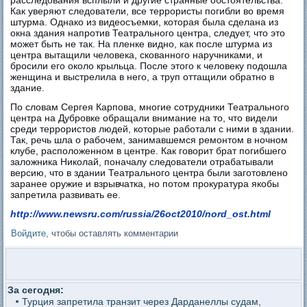
расследования всплыли и другие странные обстоятельства.
Как уверяют следователи, все террористы погибли во время
штурма. Однако из видеосъемки, которая была сделана из
окна здания напротив Театрального центра, следует, что это
может быть не так. На пленке видно, как после штурма из
центра вытащили человека, скованного наручниками, и
бросили его около крыльца. После этого к человеку подошла
женщина и выстрелила в него, а труп оттащили обратно в
здание.
По словам Сергея Карпова, многие сотрудники Театрального
центра на Дубровке обращали внимание на то, что видели
среди террористов людей, которые работали с ними в здании.
Так, речь шла о рабочем, занимавшемся ремонтом в ночном
клубе, расположенном в центре. Как говорит брат погибшего
заложника Николай, поначалу следователи отрабатывали
версию, что в здании Театрального центра были заготовлено
заранее оружие и взрывчатка, но потом прокуратура якобы
запретила развивать ее.
http://www.newsru.com/russia/26oct2010/nord_ost.html
Войдите
, чтобы оставлять комментарии
За сегодня:
Турция запретила транзит через Дарданеллы судам,