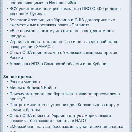
направляющимся в Новороссийск
ВСУ уничтожили позицию комплекса ПВО С-400 рядом с
«дворцом Путина»
Зеленский заявил, что Украина и США договорились о
ежемесячных поставках ракет «Пэтриот»
«Все напуганы, потому что никто не знает, за кем они
придут»
Израиль отвергает план по Газе и не выведет войска до
разоружения ХАМАСа
Сенат США принял закон об «адских санкциях» против
России
Атакованы НПЗ в Самарской области и на Кубани
За все время:
Россия умирает
Мифы о Великой Войне
Почему материал про бурятского танкиста просочился в
прессу?
Портрет министра внутренних дел Колокольцева в кругу
семьи и братвы
Сенат США присвоит Украине статус американского
союзника, без всякого членства в НАТО
«Мерзейшая, наглая, бесстыжая, глупая и алчная власть»