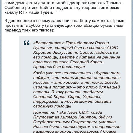
сами демократы для того, чтобы дискредитировать Трампа.
Особенно ретиво Байни продвигал эту теорию в интервью
каналу RT - Раша Тудей.
В дополнение к своему заявлению на борту самолета Трамп
протвитил в субботу (в следующих трех абзацах буквальный
перевод трех его твитов):
«Встретился с Президентом России
Путиным, который был на встрече АТЭС.
Хорошие дискуссии по Сирии. Надеюсь на
его помощь, вместе с Китаем на решение
опасного кризиса Северной Кореи.
Прогресс был достигнут.
Когда уже все ненавистники и дураки там
поймут, что иметь хорошие отношения с
Россией – это хорошо, а не плохо. Всегда
играть в политику – это плохо для нашей
страны. Я хочу решить проблемы
Северной Кореи, Сирии, Украины,
терроризма, и Россия может оказать
огромную помощь!
Помнят ли Fake News СМИ, когда
Плутоватая Хиллари Клинтон, будучи
Государственным Секретарем, умоляла
Россию быть нашим другом с неправильно
названной кнопкой перезагрузки? Обама