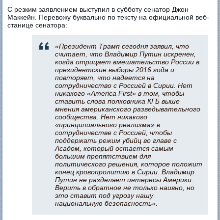
С резким заявлением выступил в субботу сенатор Джон
Маккейн. Перевожу буквально по тексту на официальной веб-
станице сенатора:
«Президент Трамп сегодня заявил, что
считает, что Владимир Путин искренен,
когда отрицает вмешательство России в
президентские выборы 2016 года и
повторяет, что надеется на
сотрудничество с Россией в Сирии. Нет
никакого «America First» в том, чтобы
ставить слова полковника КГБ выше
мнения американского разведывательного
сообщества. Нет никакого
«принципиального реализма» в
сотрудничестве с Россией, чтобы
поддержать режим убийц во главе с
Асадом, который остается самым
большим препятствием для
политического решения, которое положит
конец кровопролитию в Сирии. Владимир
Путин не разделяет интересы Америки.
Верить в обратное не только наивно, но
это ставит под угрозу нашу
национальную безопасность».