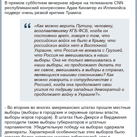
В прямом субботнем вечернем эфире на телеканале CNN
республиканский конгрессмен Адам Кинзигер из Иллинойса
подверг очень резкой критике Трампа:
«Как можно верить Путину, человеку,
возглавлявшему КГБ-ФСБ, когда он
постоянно врет, говоря о том, что
российских войск не было в Крыму, что
российских войск нет в Восточной
Украине, что Россия не воевала с Грузией,
что Россия не вмешивалась в наши
выборы. Она не только вмешивалась в
наши выборы, но продолжает делать то
же самое, вмешиваясь в выборы в странах,
являющихся нашими союзниками? Как
можно говорить о сотрудничестве с
Россией, когда она продолжает свои
усилия по подрыву западных демократий и
продолжает войну в Украине?».
- Во вторник во многих американских штатах прошли местные
выборы (выборы в городские и окружные органы власти,
выборы мэров городов). В штатах Нью-Джерси и Вирджиния
проходили также выборы губернаторов и штатных
парламентов. Убедительную победу на выборах одержали
демократы. Характерной особенностью этих выборов было
гораздо более активное участие избирателей, чем в