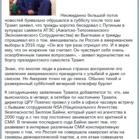
Неожиданно большой поток
новостей буквально обрушился в субботу после того как
Трамп заявил, что трижды коротко беседовал с Путиным в
кулуарах саммита АТЭС (Азиатско-Тихоокеанского
Экономического Сотрудничества) во Вьетнаме и трижды
спрашивал его о том, вмешивалась ли Россия в американские
выборы в 2016 году. «Он все три раза отрицал это. И я верю
ему, что он искренне так считает. Он чувствует себя очень
оскорбленным такими вопросами», - заявил журналистам на
борту президентского самолета Трамп.
Знаю, что многие люди в разных странах восприняли это
заявление американского президента с улыбкой и даже со
смехом. Но Америке точно не до смеха. Обычно тихий и
размеренный субботний вечерний телеэфир бурлит.
К сегодняшнему заявлению Трампа добавляется то, что, как
выяснилось в четверг, в октябре по настоянию Трампа
директор ЦРУ Помпео провел у себя в офисе часовую встречу
с бывшим сотрудником NSA (Национального Агентства
безопасности) Биллом Байни, который ушел из агентства в
2000 году и с тех пор постоянно занимается его критикой в
СМИ. В течение последнего года Байни занят тем, что
развивает в интервью различным СМИ конспиративную
теорию о том, что Россия не совершала хакерских атак на
серверы демократической партии, а эти атаки совершили