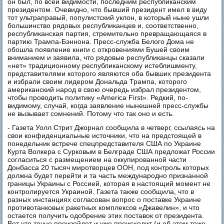
он был, по всей видимости, последним республиканским
президентом. Очевидно, что бывший президент имел в виду
тот ультраправый, популистский уклон, в который ныне ушли
большинство рядовых республиканцев и, соответственно,
республиканская партия, стремительно превращающаяся в
партию Трампа-Бэннона. Пресс-служба Белого Дома не
обошла появление книги с откровениями Бушей своим
вниманием и заявила, что рядовые республиканцы сказали
«нет» традиционному республиканскому истеблишменту,
представителями которого являются оба бывших президента
и избрали своим лидером Дональда Трампа, которого
американский народ в свою очередь избрал президентом,
чтобы проводить политику «America First». Редкий, по-
видимому, случай, когда заявление нынешней пресс-службы
не вызывает сомнений. Потому что так оно и есть.
- Газета Уолл Стрит Джорнал сообщила в четверг, ссылаясь на
свои конфиденциальные источники, что на предстоящей в
понедельник встрече спецпредставителя США по Украине
Курта Волкера с Сурковым в Белграде США предложат России
согласиться с размещением на оккупированной части
Донбасса 20 тысяч миротворцев ООН, под контроль которых
должна будет перейти и та часть международно признанной
границы Украины с Россией, которая в настоящий момент не
контролируется Украиной. Газета также сообщила, что в
разных инстанциях согласован вопрос о поставке Украине
противотанковых ракетных комплексов «Джавелин», и что
остается получить одобрение этих поставок от президента.
Вот что точно произойдет и уже происходит (и об этом тоже