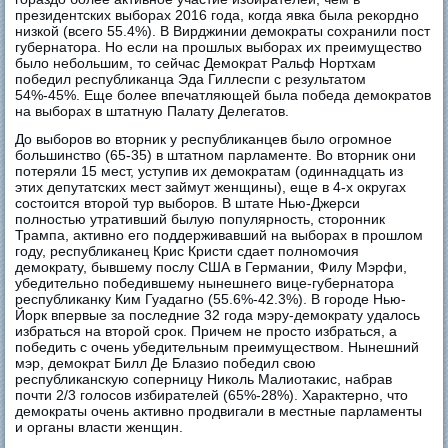
президентских выборах 2016 года, когда явка была рекордно
низкой (всего 55.4%). В Вирджинии демократы сохранили пост
губернатора. Но если на прошлых выборах их преимущество
было небольшим, то сейчас Демократ Ральф Нортхам
победил республиканца Эда Гиллеспи с результатом
54%-45%. Еще более впечатляющей была победа демократов
на выборах в штатную Палату Делегатов.
До выборов во вторник у республиканцев было огромное
большинство (65-35) в штатном парламенте. Во вторник они
потеряли 15 мест, уступив их демократам (одиннадцать из
этих депутатских мест займут женщины), еще в 4-х округах
состоится второй тур выборов. В штате Нью-Джерси
полностью утративший былую популярность, сторонник
Трампа, активно его поддерживавший на выборах в прошлом
году, республиканец Крис Кристи сдает полномочия
демократу, бывшему послу США в Германии, Филу Мэрфи,
убедительно победившему нынешнего вице-губернатора
республиканку Ким Гуадагно (55.6%-42.3%). В городе Нью-
Йорк впервые за последние 32 года мэру-демократу удалось
избраться на второй срок. Причем не просто избраться, а
победить с очень убедительным преимуществом. Нынешний
мэр, демократ Билл Де Блазио победил свою
республиканскую соперницу Николь Малиотакис, набрав
почти 2/3 голосов избирателей (65%-28%). Характерно, что
демократы очень активно продвигали в местные парламенты
и органы власти женщин.