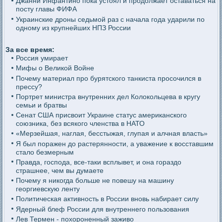
Джанни Инфантино пока устоял и продолжает оставаться на
посту главы ФИФА
Украинские дроны седьмой раз с начала года ударили по
одному из крупнейших НПЗ России
За все время:
Россия умирает
Мифы о Великой Войне
Почему материал про бурятского танкиста просочился в
прессу?
Портрет министра внутренних дел Колокольцева в кругу
семьи и братвы
Сенат США присвоит Украине статус американского
союзника, без всякого членства в НАТО
«Мерзейшая, наглая, бесстыжая, глупая и алчная власть»
Я был поражен до растерянности, а уважение к восставшим
стало безмерным
Правда, господа, все-таки всплывет, и она гораздо
страшнее, чем вы думаете
Почему я никогда больше не повешу на машину
георгиевскую ленту
Политическая активность в России вновь набирает силу
Ядерный блеф России для внутреннего пользования
Лев Термен - похороненный заживо