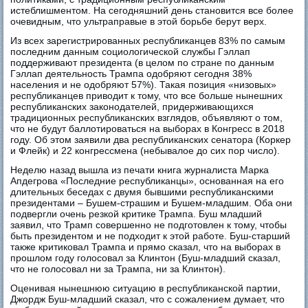
истеблишментом. На сегодняшний день становится все более
очевидным, что ультраправые в этой борьбе берут верх.
Из всех зарегистрированных республиканцев 83% по самым
последним данным социологической службы Гэллап
поддерживают президента (в целом по стране по данным
Гэллап деятельность Трампа одобряют сегодня 38%
населения и не одобряют 57%). Такая позиция «низовых»
республиканцев приводит к тому, что все больше нынешних
республиканских законодателей, придерживающихся
традиционных республиканских взглядов, объявляют о том,
что не будут баллотироваться на выборах в Конгресс в 2018
году. Об этом заявили два республиканских сенатора (Коркер
и Флейк) и 22 конгрессмена (небывалое до сих пор число).
Неделю назад вышла из печати книга журналиста Марка
Апдегрова «Последние республиканцы», основанная на его
длительных беседах с двумя бывшими республиканскими
президентами – Бушем-страшим и Бушем-младшим. Оба они
подвергли очень резкой критике Трампа. Буш младший
заявил, что Трамп совершенно не подготовлен к тому, чтобы
быть президентом и не подходит к этой работе. Буш-старший
также критиковал Трампа и прямо сказал, что на выборах в
прошлом году голосовал за Клинтон (Буш-младший сказал,
что не голосовал ни за Трампа, ни за Клинтон).
Оценивая нынешнюю ситуацию в республиканской партии,
Джордж Буш-младший сказал, что с сожалением думает, что