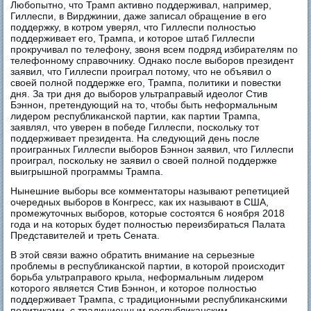
Любопытно, что Трамп активно поддерживал, например,
Гиллеспи, в Вирджинии, даже записал обращение в его
поддержку, в котром уверял, что Гиллеспи полностью
поддерживает его, Трампа, и которое штаб Гиллеспи
прокручивал по телефону, звоня всем подряд избирателям по
телефонному справочнику. Однако после выборов президент
заявил, что Гиллеспи проиграл потому, что не объявил о
своей полной поддержке его, Трампа, политики и повестки
дня. За три дня до выборов ультраправый идеолог Стив
Бэннон, претендующий на то, чтобы быть неформальным
лидером республиканской партии, как партии Трампа,
заявлял, что уверен в победе Гиллеспи, поскольку тот
поддерживает президента. На следующий день после
проигранных Гиллеспи выборов Бэннон заявил, что Гиллеспи
проиграл, поскольку не заявил о своей полной поддержке
выигрышной программы Трампа.
Нынешние выборы все комментаторы называют репетицией
очередных выборов в Конгресс, как их называют в США,
промежуточных выборов, которые состоятся 6 ноября 2018
года и на которых будет полностью переизбираться Палата
Представителей и треть Сената.
В этой связи важно обратить внимание на серьезные
проблемы в республиканской партии, в которой происходит
борьба ультраправого крыла, неформальным лидером
которого является Стив Бэннон, и которое полностью
поддерживает Трампа, с традиционными республиканскими
политиками, с традиционным республиканским