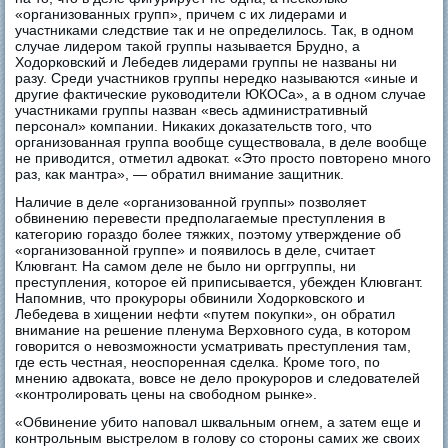
«организованных групп», причем с их лидерами и
участниками следствие так и не определилось. Так, в одном
случае лидером такой группы называется Брудно, а
Ходорковский и Лебедев лидерами группы не названы ни
разу. Среди участников группы нередко называются «иные и
другие фактические руководители ЮКОСа», а в одном случае
участниками группы назван «весь административный
персонал» компании. Никаких доказательств того, что
организованная группа вообще существовала, в деле вообще
не приводится, отметил адвокат. «Это просто повторено много
раз, как мантра», — обратил внимание защитник.
Наличие в деле «организованной группы» позволяет
обвинению перевести предполагаемые преступления в
категорию гораздо более тяжких, поэтому утверждение об
«организованной группе» и появилось в деле, считает
Клювгант. На самом деле не было ни орггруппы, ни
преступления, которое ей приписывается, убежден Клювгант.
Напомнив, что прокуроры обвинили Ходорковского и
Лебедева в хищении нефти «путем покупки», он обратил
внимание на решение пленума Верховного суда, в котором
говорится о невозможности усматривать преступления там,
где есть честная, неоспоренная сделка. Кроме того, по
мнению адвоката, вовсе не дело прокуроров и следователей
«контролировать цены на свободном рынке».
«Обвинение убито наповал шквальным огнем, а затем еще и
контрольным выстрелом в голову со стороны самих же своих