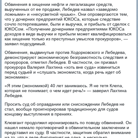
Обвинения в хищении нефти и легализации средств,
вырученных от ее продажи, Лебедев назвал «заведомо
ложными» и «несусветной чушью». Они опровергаются тем,
что у дочерних предприятий ЮКОСа, которые следствие
сочло потерпевшими, были и выручка, и прибыль от сделок с
ЮКОСом. «Получение дочерними предприятиями ЮКОСа
доходов в виде выручки и прибыли может квалифицироваться
как хищение только из преступных умыслов прокуроров», —
заявил подсудимый.
Обвинения, выдвинутые против Ходорковского и Лебедева,
демонстрируют экономическую безграмотность следствия и
прокуроров, отметил Лебедев. В частности, он призвал
прокурора Валерия Лахтина «хоть вне суда» извиниться
перед судьей и «слушать экономиста, когда речь идет об
экономике»:
«Я этим (экономикой) 40 лет занимаюсь. Я не тетя Клепа,
которая не понимает, о чем идет речь!» — заверил Лахтина
Лебедев.
Просить суд об оправдании или снисхождении Лебедев не
стал, вообще проигнорировав традиционную для судов
концовку выступления в прениях.
Клювгант продолжил иронизировать по поводу обвинений. Он
нашел немало противоречий в обвинительном заключении и
представил их суду. В частности, защитник обратил внимание
на то, что в деле фигурирует не одна, а несколько