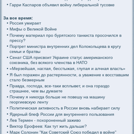
Гарри Каспаров объявил войну либеральной тусовке
За все время:
Россия умирает
Мифы о Великой Войне
Почему материал про бурятского танкиста просочился в
прессу?
Портрет министра внутренних дел Колокольцева в кругу
семьи и братвы
Сенат США присвоит Украине статус американского
союзника, без всякого членства в НАТО
«Мерзейшая, наглая, бесстыжая, глупая и алчная власть»
Я был поражен до растерянности, а уважение к восставшим
стало безмерным
Правда, господа, все-таки всплывет, и она гораздо
страшнее, чем вы думаете
Почему я никогда больше не повешу на машину
георгиевскую ленту
Политическая активность в России вновь набирает силу
Ядерный блеф России для внутреннего пользования
Лев Термен - похороненный заживо
Виктор Ерофеев: Как тут жить дальше?
Марк Солонин "Как Советский Союз победил в войне"