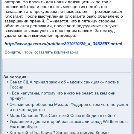
авторов. Но просить для наших подзащитных по три с
половиной года и еще шесть месяцев из неотбытого
наказания это прокурорам не помешало», — резюмировал
Клювгант. После выступления Клювганта было объявлено о
завершении прений. Ожидается, что в пятницу стороны
обменяются репликами, после чего подсудимые получат
возможность выступить с последним словом. Затем суд
удалится для вынесения приговора.
http://www.gazeta.ru/politics/2010/10/29_a_3432557.shtml
Войдите
, чтобы оставлять комментарии
За сегодня:
Сенат США принял закон об «адских санкциях» против
России
«Все напуганы, потому что никто не знает, за кем они
придут»
Экс-министр обороны Михаил Федоров о том чего не успел
и на что надеется
Марк Солонин "Как Советский Союз победил в войне"
Украинские дроны второй раз атаковали склад Wildberries в
Екатеринбурге
Кто такой «Пал Лаич»? Загадочная фигура Кремля