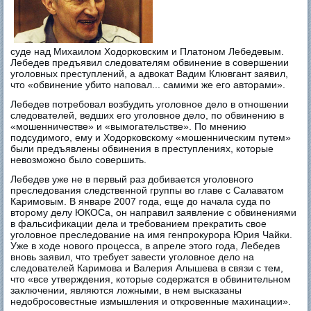
суде над Михаилом Ходорковским и Платоном Лебедевым.
Лебедев предъявил следователям обвинение в совершении
уголовных преступлений, а адвокат Вадим Клювгант заявил,
что «обвинение убито наповал... самими же его авторами».
Лебедев потребовал возбудить уголовное дело в отношении
следователей, ведших его уголовное дело, по обвинению в
«мошенничестве» и «вымогательстве». По мнению
подсудимого, ему и Ходорковскому «мошенническим путем»
были предъявлены обвинения в преступлениях, которые
невозможно было совершить.
Лебедев уже не в первый раз добивается уголовного
преследования следственной группы во главе с Салаватом
Каримовым. В январе 2007 года, еще до начала суда по
второму делу ЮКОСа, он направил заявление с обвинениями
в фальсификации дела и требованием прекратить свое
уголовное преследование на имя генпрокурора Юрия Чайки.
Уже в ходе нового процесса, в апреле этого года, Лебедев
вновь заявил, что требует завести уголовное дело на
следователей Каримова и Валерия Алышева в связи с тем,
что «все утверждения, которые содержатся в обвинительном
заключении, являются ложными, в нем высказаны
недобросовестные измышления и откровенные махинации».