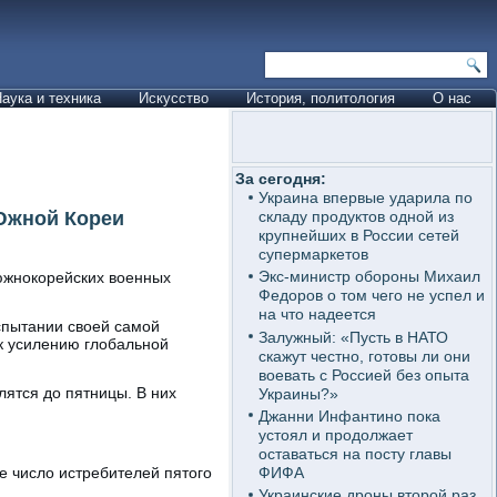
аука и техника
Искусство
История, политология
О нас
За сегодня:
Украина впервые ударила по
Южной Кореи
складу продуктов одной из
крупнейших в России сетей
супермаркетов
Экс-министр обороны Михаил
южнокорейских военных
Федоров о том чего не успел и
на что надеется
спытании своей самой
Залужный: «Пусть в НАТО
к усилению глобальной
скажут честно, готовы ли они
воевать с Россией без опыта
ятся до пятницы. В них
Украины?»
Джанни Инфантино пока
устоял и продолжает
оставаться на посту главы
ФИФА
е число истребителей пятого
Украинские дроны второй раз