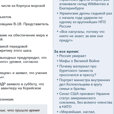
атаковали склад Wildberries в
 числе из Корпуса морской
Екатеринбурге
Украинские дроны седьмой раз
ъектов.
с начала года ударили по
одному из крупнейших НПЗ
ровщики B-1B. Представитель
России
«Все напуганы, потому что
акже на обеспечение мира и
никто не знает, за кем они
й.
придут»
самой передовой
ритику этого шага.
За все время:
Россия умирает
выходных предупредил, что
Мифы о Великой Войне
ого» уровня, согласно
Почему материал про
бурятского танкиста
мцем» и заявил, что учения
просочился в прессу?
ы».
Портрет министра внутренних
Р заявило в субботу, что
дел Колокольцева в кругу
 авантюру на Корейском
семьи и братвы
Сенат США присвоит Украине
статус американского
юзникам.
союзника, без всякого членства
в НАТО
нье, что пришло время
«Мерзейшая, наглая,