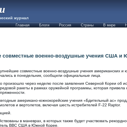
ии
ческий журнал
Главная
Блоги
Россия
Страны
В мире
Н
е совместные военно-воздушные учения США и 
упнейшие совместные военно-воздушные учения американских и 
чались в понедельник, сообщили официальные лица.
о произошло через неделю после заявления Северной Кореи об и
редовой ракеты в рамках оружейной программы, которая привела 
пряженности.
егодные американо-южнокорейские учения «Бдительный ас» продл
молетов и вертолетов, включая шесть истребителей F-22 Raptor.
ацией.
йствованы в маневрах, в которых также будет участвовать рекордно
итель ВВС США в Южной Корее.