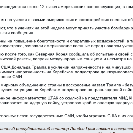
исоединятся около 12 тысяч американских военнослужащих, в том
тят на учения с восьми американских и южнокорейских военных об
, что в учениях на этой неделе могут принять участие бомбарди
ь эти сообщения.
ны на повышение боеготовности и оперативных возможностей, а т
полуострове, заявляли американские военные перед началом учени
лю после того, как Северная Корея сообщила об испытании своей 
ической ракеты, вопреки международным санкциям и несмотря на к
 США Дональда Трампа в усилении напряженности и на минувших 
нимают напряженность на Корейском полуострове до «взрывоопасн
венным СМИ.
 мирному объединению страны в воскресенье назвал Трампа «безу
вшуюся ситуацию на Корейском полуострове на грань ядерной войн
енное информагентство ЦТАК со ссылкой на представителя МИД КНД
ашивается на ядерную войну, устраивая крайне опасную ядерную
спользует свои государственные СМИ, чтобы угрожать США и их со
енный республиканский сенатор Линдси Грэм заявил в воскресе