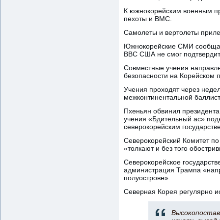
К южнокорейским военным пр
пехоты и ВМС.
Самолеты и вертолеты приле
Южнокорейские СМИ сообщают
ВВС США не смог подтвердит
Совместные учения направле
безопасности на Корейском 
Учения проходят через неде
межконтинентальной баллист
Пхеньян обвинил президента
учения «Бдительный ас» под
северокорейским государст
Северокорейский Комитет по
«толкают и без того обостри
Северокорейское государств
администрация Трампа «напр
полуострове».
Северная Корея регулярно и
Высокопоставл