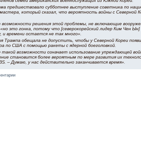
членов семей американских военнослужащих из Южной Кореи.
эма предшествовало субботнее выступление советника по наци
мастера, который сказал, что вероятность войны с Северной 
возможности решения этой проблемы, не включающие вооружен
«но это гонка, потому что [северокорейский лидер Ким Чен Ын]
, и времени остается не так много».
я Трампа обещала не допустить, чтобы у Северной Кореи появ
ра по США с помощью ракеты с ядерной боеголовкой.
 такой возможности означает использование упреждающей войн
ние становится более вероятным по мере развития их технолог
S. – Думаю, у нас действительно заканчивается время».
ментарии