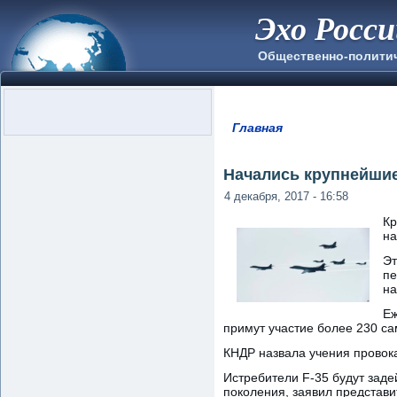
Эхо Росс
Общественно-полити
Главная
Вы здесь
Начались крупнейши
4 декабря, 2017 - 16:58
Кр
на
Эт
пе
на
Еж
примут участие более 230 са
КНДР назвала учения провок
Истребители F-35 будут заде
поколения, заявил представ