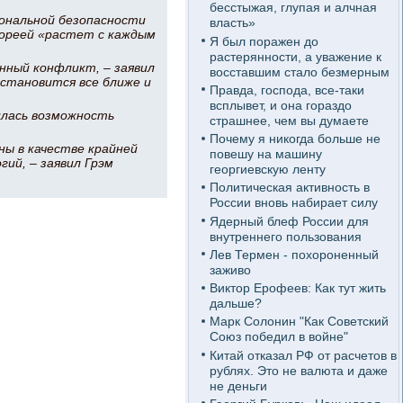
бесстыжая, глупая и алчная
ональной безопасности
власть»
Кореей «растет с каждым
Я был поражен до
растерянности, а уважение к
ный конфликт, – заявил
восставшим стало безмерным
 становится все ближе и
Правда, господа, все-таки
всплывет, и она гораздо
илась возможность
страшнее, чем вы думаете
Почему я никогда больше не
ы в качестве крайней
повешу на машину
ий, – заявил Грэм
георгиевскую ленту
Политическая активность в
России вновь набирает силу
Ядерный блеф России для
внутреннего пользования
Лев Термен - похороненный
заживо
Виктор Ерофеев: Как тут жить
дальше?
Марк Солонин "Как Советский
Союз победил в войне"
Китай отказал РФ от расчетов в
рублях. Это не валюта и даже
не деньги