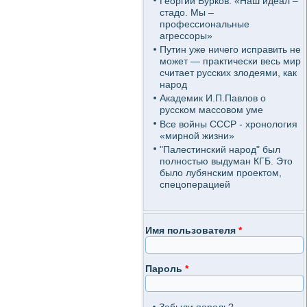
Георгий Бурков: «Наш идеал –
стадо. Мы –
профессиональные
агрессоры»
Путин уже ничего исправить не
может — практически весь мир
считает русских злодеями, как
народ
Академик И.П.Павлов о
русском массовом уме
Все войны СССР - хронология
«мирной жизни»
"Палестинский народ" был
полностью выдуман КГБ. Это
было лубянским проектом,
спецоперацией
Имя пользователя
*
Пароль
*