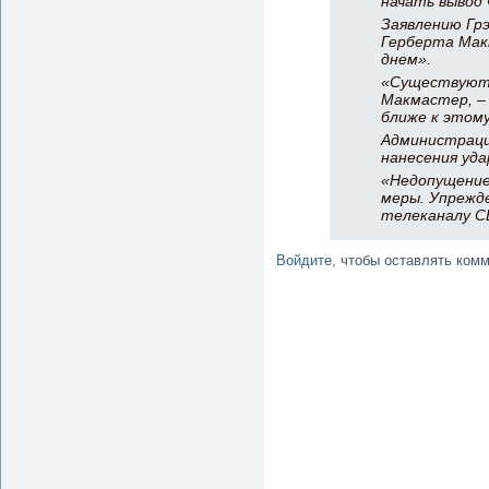
начать вывод 
Заявлению Гр
Герберта Мак
днем».
«Существуют 
Макмастер, – 
ближе к этому
Администраци
нанесения уда
«Недопущение
меры. Упрежде
телеканалу CB
Войдите
, чтобы оставлять ком