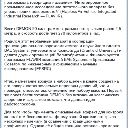
программы с говорящим названием "Интегрированное
промышленное исследование летательного аппарата без
управляющих поверхностей" (Flapless Air Vehicle Integrated
Industrial Research — FLAVIIR).
Весит DEMON 90 килограммов, размах его крыльев равен 2,5
метра, а скорость достигает 278 километров в час.
Родился этот необычный аппарат в кооперации
транснационального аэрокосмического и оружейного гиганта
BAE Systems, университета Крэнфилда (Cranfield University) и
девяти других организаций Великобритании. Финансируется
программа FLAVIIR компанией BAE Systems и британским
Советом по инженерным и физическим научным
исследованиям (EPSRC).
Итак, нагнетание воздуха в набор щелей в крыле создаёт на
его поверхностях желаемые перепады давлений, что и
приводит к поворотам, снижению или набору высоты. Первый
же полёт беспилотника DEMON без включения классических
элеронов и закрылков показал, что данная идея
работоспособна.
Для того чтобы применить описываемый эффект для контроля
за полётом беспилотника, форму задней кромки его крыла
несколько изменили (в сравнении с традиционными
профилями). Однако её общая толщина осталась примерно