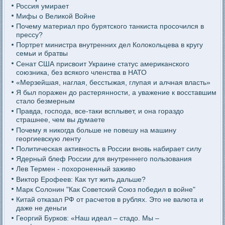
Россия умирает
Мифы о Великой Войне
Почему материал про бурятского танкиста просочился в
прессу?
Портрет министра внутренних дел Колокольцева в кругу
семьи и братвы
Сенат США присвоит Украине статус американского
союзника, без всякого членства в НАТО
«Мерзейшая, наглая, бесстыжая, глупая и алчная власть»
Я был поражен до растерянности, а уважение к восставшим
стало безмерным
Правда, господа, все-таки всплывет, и она гораздо
страшнее, чем вы думаете
Почему я никогда больше не повешу на машину
георгиевскую ленту
Политическая активность в России вновь набирает силу
Ядерный блеф России для внутреннего пользования
Лев Термен - похороненный заживо
Виктор Ерофеев: Как тут жить дальше?
Марк Солонин "Как Советский Союз победил в войне"
Китай отказал РФ от расчетов в рублях. Это не валюта и
даже не деньги
Георгий Бурков: «Наш идеал – стадо. Мы –