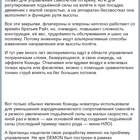
регулирования подъёмной силы на взлёте и при посадке,
движении с малой скоростью, а на аппаратах-бесхвостках она
выполняет и функцию руля высоты.
Все эти закрылки, флапероны и элероны неплохо работают со
времён братьев Райт, но, очевидно, повышают сложность
конструкции, её вес, трудоёмкость обслуживания и шанс на
поломку. Потому инженеры ищут альтернативные способы
изменения направления или высоты полёта.
И тут уже много лет эксперименты идут в области управления
пограничным слоем, базирующиеся, в свою очередь, на
эффекте Коанды. Откачивая или вдувая воздух в ключевых
точках крыла или фюзеляжа, можно с помощью сравнительно
тонких струй влиять на бег больших потоков.
Вот только обычно явление Коанды новаторы использовали
для уменьшения аэродинамического сопротивления самолёта
и резкого увеличения подъёмной силы на малых скоростях, а
иной раз и вовсе — как основной метод создания подъёмной
силы (последний пример такого рода — мини-НЛО).
А британцы нацелили свою разработку именно на проблему
управления. Не зря DEMON был построен в рамках