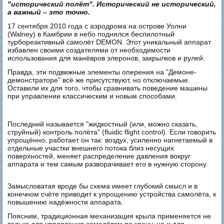
"исторический полёт". Исторический не исторический,
а важный – это точно.
17 сентября 2010 года с аэродрома на острове Уолни
(Walney) в Камбрии в небо поднялся беспилотный
турбореактивный самолёт DEMON. Этот уникальный аппарат
избавлен своими создателями от необходимости
использования для манёвров элеронов, закрылков и рулей.
Правда, эти подвижные элементы оперения на "Демоне-
демонстраторе" всё же присутствуют, но отключаемые.
Оставили их для того, чтобы сравнивать поведение машины
при управлении классическим и новым способами.
Последний называется "жидкостный (или, можно сказать,
струйный) контроль полёта" (fluidic flight control). Если говорить
упрощённо, работает он так: воздух, усиленно нагнетаемый в
отдельные участки внешнего потока близ несущих
поверхностей, меняет распределение давления вокруг
аппарата и тем самым разворачивает его в нужную сторону.
Замысловатая вроде бы схема имеет глубокий смысл и в
конечном счёте приводит к упрощению устройства самолёта, к
повышению надёжности аппарата.
Поясним, традиционная механизация крыла применяется не
только для управления самолётом по крену, но и для