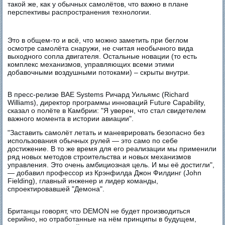
такой же, как у обычных самолётов, что важно в плане
перспективы распространения технологии.
Это в общем-то и всё, что можно заметить при беглом
осмотре самолёта снаружи, не считая необычного вида
выходного сопла двигателя. Остальные новации (то есть
комплекс механизмов, управляющих всеми этими
добавочными воздушными потоками) – скрыты внутри.
В пресс-релизе BAE Systems Ричард Уильямс (Richard
Williams), директор программы инноваций Future Capability,
сказал о полёте в Камбрии: "Я уверен, что стал свидетелем
важного момента в истории авиации".
"Заставить самолёт летать и маневрировать безопасно без
использования обычных рулей — это само по себе
достижение. В то же время для его реализации мы применили
ряд новых методов строительства и новых механизмов
управления. Это очень амбициозная цель. И мы её достигли",
— добавил профессор из Крэнфилда Джон Филдинг (John
Fielding), главный инженер и лидер команды,
спроектировавшей "Демона".
Британцы говорят, что DEMON не будет производиться
серийно, но отработанные на нём принципы в будущем,