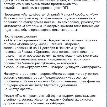
потому что было очень много противников этих
людей», — добавила корреспондент RFI.
Президент «Артдокфеста» Виталий Манский сообщил «Эху
Москвы», что руководство фестиваля подало заявление в
полицию по факту срыва показа. По его словам, руководство
кинотеатра «Октябрь» и некоторые зрители тоже планируют
подать жалобы в правоохранительные органы.
После происшествия
в «Октябре» организаторы «Артдокфеста» отменили показ
фильма «Война ради мира» Евгения Титаренко,
запланированный на 11 декабря в Чешском центре
посольства Чехии. «Организаторы показа посчитали, что
накаленная атмосфера вокруг демонстрации фильма может
привести к нежелательным инцидентам на территории
посольства Чешкой республики», — говорится
в сообщении «Артдокфеста», которое цитирует «Интерфакс».
Накануне сторонники пророссийских сепаратистов угрожали
устроить организаторам «Артдокфеста» «серьезные
проблемы». Ранее киносеть «Каро» отменила показ фильма
о лидере крымских татар Мустафе Джемилеве
на «Артдокфесте».
Фильм «Полет пули», снятый одним кадром, рассказывает
о войне на востоке Украины глазами бойцов украинского
добровольческого батальона «Айдар».