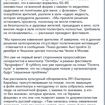
рассказал, что в кинозал ворвались 50–80
неизвестных «в военной форме с какими-то медалями,
орденами не понятными для меня, с флагами». Они
оскорбляли зрителей, разлили в зале «едкую жидкость,
которая затрудняла дыхание». «Мы приняли решение
остановить просмотр, поскольку не могли отвечать
за безопасность и здоровье жителей, пришедших в кино, хотя
многие люди в зале хотели посмотреть полностью, требовали
не останавливать», — рассказал президент фестиваля.
"Мы приносим извинения зрителям. И заверяем, что в данном
решении категорически отсутствует политическая мотивация",
- отмечается в сообщении. Показ должен был пройти 11
декабря в Чешском центре посольства Чехии в Москве.
Это уже не первый визит сторонников пророссийских
сепаратистов в кинотеатр "Октябрь" в рамках фестиваля
"Артдокфест". В субботу они уже приходили на показ "Полета
пули" и заявили, что на следующем показе у организаторов
будут "серьезные проблемы".
Как рассказала культурный обозреватель RFI Eкатерина
Барабаш, присутствовавшая на показе, после эвакуации
в фойе кинотеатра и неподалеку от зала собрались некие
люди «в непонятной форме, с какими-то значками, а кто-
то без значков», которые кричали, что «в Украине
фашизм» и что они «не позволят каким-то документалистам
очернять русский народ». «Там началась очень оживленная
дискуссия, если так можно назвать крик, который там стоял,