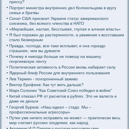
прессу?
Портрет министра внутренних дел Колокольцева в кругу
семьи и братвы
Сенат США присвоит Украине статус американского
союзника, без всякого членства в НАТО
«Мерзейшая, наглая, бесстыжая, глупая и алчная власть»
Я был поражен до растерянности, а уважение к восставшим
стало безмерным
Правда, господа, все-таки всплывет, и она гораздо
страшнее, чем вы думаете
Почему я никогда больше не повешу на машину
георгиевскую ленту
Политическая активность в России вновь набирает силу
Ядерный блеф России для внутреннего пользования
Лев Термен - похороненный заживо
Виктор Ерофеев: Как тут жить дальше?
Марк Солонин "Как Советский Союз победил в войне"
Китай отказал РФ от расчетов в рублях. Это не валюта и
даже не деньги
Георгий Бурков: «Наш идеал – стадо. Мы –
профессиональные агрессоры»
Путин уже ничего исправить не может — практически весь
мир считает русских злодеями, как народ
Академик И.П.Павлов о русском массовом уме