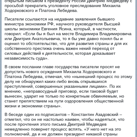
открытым письмом к президенту России Дмитрию Медведеву с
просьбой прекратить уголовное преследование Михаила
Ходорковского и Платона Лебедева.
Писатели ссылаются на недавние заявления бывшего
министра экономики РФ, научного руководителя Высшей
школы экономики Евгения Ясина, который, в частности,
говорил: «Если бы я был на месте Владимира Владимировича
или Дмитрия Анатольевича, то я бы уже давно понял бы и
оценил то обстоятельство, что для развития страны и для их
собственного престижа очень важен некий переход от
силовых действий к деятельности, которая доказывает
независимость суда».
В своем послании главе государства писатели просят не
допустить нового осуждения Михаила Ходорковского и
Платона Лебедева, отмечая, что «нынешний процесс по этому
делу не обнаружил каких-либо вновь открывшихся
преступлений, совершенных указанными лицами». По их
мнению, «неправосудный приговор, если таковой будет
вынесен, ударит не только по конкретным обвиняемым, но
станет препятствием на пути оздоровления общественной
жизни и экономики страны».
В беседе один из подписантов – Константин Азадовский –
отметил, что он не настолько наивен, чтобы надеяться, что
после прочтения этого письма Дмитрий Медведев
немедленно повернет процесс вспять. «У него нет на это
полномочий, да и не должен президент никакой страны