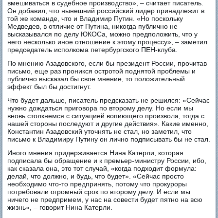
вмешиваться в судебное производство», – считает писатель.
Он добавил, что нынешний российский лидер принадлежит в
той же команде, что и Владимир Путин. «Но поскольку
Медведев, в отличие от Путина, никогда публично не
высказывался по делу ЮКОСа, можно предположить, что у
него несколько иное отношение к этому процессу», – заметил
председатель исполкома петербургского ПЕН-клуба.
По мнению Азадовского, если бы президент России, прочитав
письмо, еще раз проникся остротой поднятой проблемы и
публично высказал бы свое мнение, то положительный
эффект был бы достигнут.
Что будет дальше, писатель предсказать не решился: «Сейчас
нужно дождаться приговора по второму делу. Но если мы
вновь столкнемся с ситуацией вопиющего произвола, тогда с
нашей стороны последуют и другие действия». Какие именно,
Константин Азадовский уточнять не стал, но заметил, что
письмо к Владимиру Путину он лично подписывать бы не стал.
Иного мнения придерживается Нина Катерли, которая
подписала бы обращение и к премьер-министру России, ибо,
как сказала она, это тот случай, «когда подходит формула:
делай, что должно, и будь, что будет». «Сейчас просто
необходимо что-то предпринять, потому что прокуроры
потребовали огромный срок по второму делу. И если мы
ничего не предпримем, у нас на совести будет пятно на всю
жизнь», – говорит Нина Катерли.