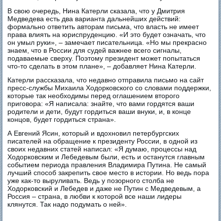
В свою очередь, Нина Катерли сказала, что у Дмитрия
Медведева есть два варианта дальнейших действий:
формально ответить авторам письма, что власть не имеет
права влиять на юриспруденцию. «И это будет означать, что
он умыл руки», – замечает писательница. «Но мы прекрасно
знаем, что в России для судей важнее всего сигналы,
подаваемые сверху. Поэтому президент может попытаться
что-то сделать в этом плане», – добавляет Нина Катерли.
Катерли рассказала, что недавно отправила письмо на сайт
пресс-службы Михаила Ходорковского со словами поддержки,
которые так необходимы перед оглашением второго
приговора: «Я написала: знайте, что вами гордятся ваши
родители и дети, будут гордиться ваши внуки, и, в конце
концов, будет гордиться страна».
А Евгений Ясин, который и вдохновил петербургских
писателей на обращение к президенту России, в одной из
своих недавних статей написал: «Я думаю, процессы над
Ходорковским и Лебедевым были, есть и останутся главным
событием периода правления Владимира Путина. Не самый
лучший способ закрепить свое место в истории. Но ведь пора
уже как-то выруливать. Ведь у позорного столба не
Ходорковский и Лебедев и даже не Путин с Медведевым, а
Россия – страна, в любви к которой все наши лидеры
клянутся. Так надо подумать о ней».