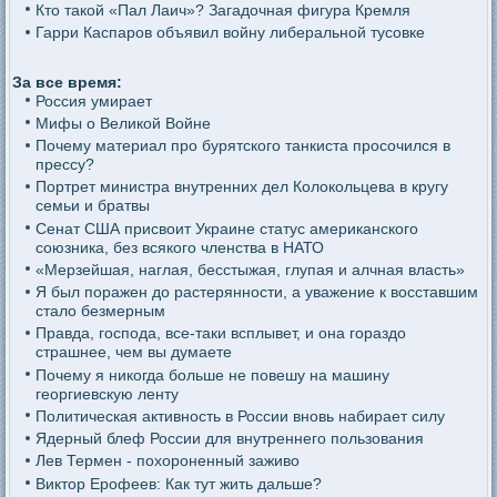
Кто такой «Пал Лаич»? Загадочная фигура Кремля
Гарри Каспаров объявил войну либеральной тусовке
За все время:
Россия умирает
Мифы о Великой Войне
Почему материал про бурятского танкиста просочился в
прессу?
Портрет министра внутренних дел Колокольцева в кругу
семьи и братвы
Сенат США присвоит Украине статус американского
союзника, без всякого членства в НАТО
«Мерзейшая, наглая, бесстыжая, глупая и алчная власть»
Я был поражен до растерянности, а уважение к восставшим
стало безмерным
Правда, господа, все-таки всплывет, и она гораздо
страшнее, чем вы думаете
Почему я никогда больше не повешу на машину
георгиевскую ленту
Политическая активность в России вновь набирает силу
Ядерный блеф России для внутреннего пользования
Лев Термен - похороненный заживо
Виктор Ерофеев: Как тут жить дальше?