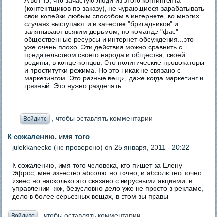
А вот то, что зачастую люди из этого контингента
(контентщиков по заказу), не чурающиеся зарабатывать
свои копейки любым способом в интернете, во многих
случаях выступают и в качестве "бригадников" и
заляпывают всяким дерьмом, по команде "фас"
общественные ресурсы и интернет-обсуждения...это
уже очень плохо. Эти действия можно сравнить с
предательством своего народа и общества, своей
родины, в конце-концов. Это политические провокаторы
и проститутки режима. Но это никак не связано с
маркетингом. Это разные вещи, даже когда маркетинг и
грязный. Это нужно разделять
, чтобы оставлять комментарии
Войдите
К сожалению, имя того
julekkanecke (не проверено)
on 25 января, 2011 - 20:22
К сожалению, имя того человека, кто пишет за Елену
Эфрос, мне известно абсолютно точно, и абсолютно точно
известно насколько это связано с вирусными акциями в
управлении жж, безусловно дело уже не просто в рекламе,
дело в более серьезных вещах, в этом вы правы
, чтобы оставлять комментарии
Войдите