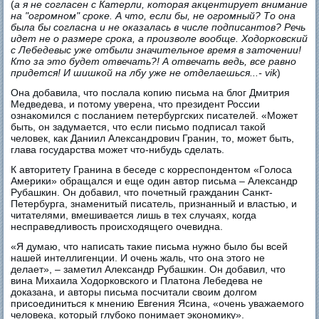
(
а я не согласен с Катерли, которая акцентирует внимание
на "огромном" сроке. А что, если бы, не огромный? То она
была бы согласна и не оказалась в числе подписантов? Речь
идет не о размере срока, а произволе вообще. Ходорковский
с Лебедевыс уже отбыли значительное время в заточении!
Кто за это будет отвечать?! А отвечать ведь, все равно
придется! И шишкой на лбу уже не отделаешься...- vik
)
Она добавила, что послала копию письма на блог Дмитрия
Медведева, и потому уверена, что президент России
ознакомился с посланием петербургских писателей. «Может
быть, он задумается, что если письмо подписал такой
человек, как Даниил Александрович Гранин, то, может быть,
глава государства может что-нибудь сделать.
К авторитету Гранина в беседе с корреспондентом «Голоса
Америки» обращался и еще один автор письма – Александр
Рубашкин. Он добавил, что почетный гражданин Санкт-
Петербурга, знаменитый писатель, признанный и властью, и
читателями, вмешивается лишь в тех случаях, когда
несправедливость происходящего очевидна.
«Я думаю, что написать такие письма нужно было бы всей
нашей интеллигенции. И очень жаль, что она этого не
делает», – заметил Александр Рубашкин. Он добавил, что
вина Михаила Ходорковского и Платона Лебедева не
доказана, и авторы письма посчитали своим долгом
присоединиться к мнению Евгения Ясина, «очень уважаемого
человека, который глубоко понимает экономику».