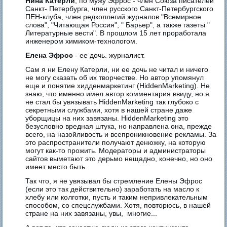
Нина Катерли
, по мужу Эфрос - член Союза писателей
Санкт- Петербурга, член русского Санкт-Петербургского
ПЕН-клуба, член редколлегий журналов "Всемирное
слова", "Читающая Россия", " Барьер", а также газеты "
Литературные вести". В прошлом 15 лет проработала
инженером химиком-технологом.
Елена Эфрос
- ее дочь. журналист.
Сам я ни Елену Катерли, ни ее дочь не читал и ничего
не могу сказать об их творчестве. Но автор упомянул
еще и понятие хидденмаркетинг (HiddenMarketing). Не
знаю, что именно имел автор комментария ввиду, но я
не стал бы увязывать HiddenMarketing так глубоко с
секретными службами, хотя в нашей стране даже
уборщицы на них завязаны. HiddenMarketing это
безусловно вредная штука, но направлена она, прежде
всего, на назойливость и всепроникновение рекламы. За
это распространители получают денюжку, на которую
могут как-то прожить. Модераторы и администраторы
сайтов выметают это дерьмо нещадно, конечно, но оно
имеет место быть.
Так что, я не увязывал бы стремление Елены Эфрос
(если это так действительно) заработать на масло к
хлебу или колготки, пусть и таким непривлекательным
способом, со спецслужбами. Хотя, повторюсь, в нашей
стране на них завязаны, увы, многие...