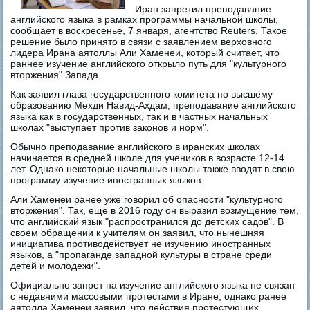
Иран запретил преподавание
английского языка в рамках программы начальной школы,
сообщает в воскресенье, 7 января, агентство Reuters. Такое
решение было принято в связи с заявлением верховного
лидера Ирана аятоллы Али Хаменеи, который считает, что
раннее изучение английского открыло путь для "культурного
вторжения" Запада.
Как заявил глава государственного комитета по высшему
образованию Мехди Навид-Ахдам, преподавание английского
языка как в государственных, так и в частных начальных
школах "выступает против законов и норм".
Обычно преподавание английского в иранских школах
начинается в средней школе для учеников в возрасте 12-14
лет. Однако некоторые начальные школы также вводят в свою
программу изучение иностранных языков.
Али Хаменеи ранее уже говорил об опасности "культурного
вторжения". Так, еще в 2016 году он выразил возмущение тем,
что английский язык "распространился до детских садов". В
своем обращении к учителям он заявил, что нынешняя
инициатива противодействует не изучению иностранных
языков, а "пропаганде западной культуры в стране среди
детей и молодежи".
Официально запрет на изучение английского языка не связан
с недавними массовыми протестами в Иране, однако ранее
аятолла Хаменеи заявил, что действия протестующих