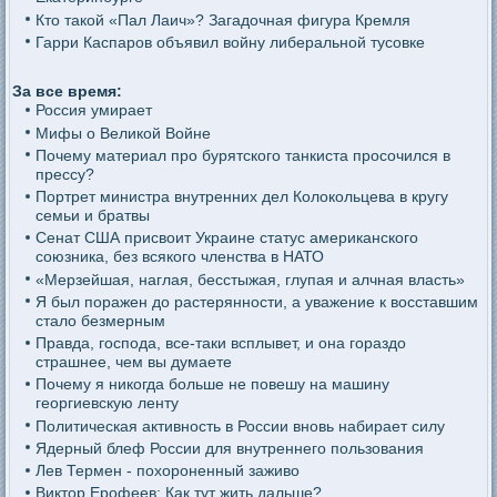
Кто такой «Пал Лаич»? Загадочная фигура Кремля
Гарри Каспаров объявил войну либеральной тусовке
За все время:
Россия умирает
Мифы о Великой Войне
Почему материал про бурятского танкиста просочился в
прессу?
Портрет министра внутренних дел Колокольцева в кругу
семьи и братвы
Сенат США присвоит Украине статус американского
союзника, без всякого членства в НАТО
«Мерзейшая, наглая, бесстыжая, глупая и алчная власть»
Я был поражен до растерянности, а уважение к восставшим
стало безмерным
Правда, господа, все-таки всплывет, и она гораздо
страшнее, чем вы думаете
Почему я никогда больше не повешу на машину
георгиевскую ленту
Политическая активность в России вновь набирает силу
Ядерный блеф России для внутреннего пользования
Лев Термен - похороненный заживо
Виктор Ерофеев: Как тут жить дальше?