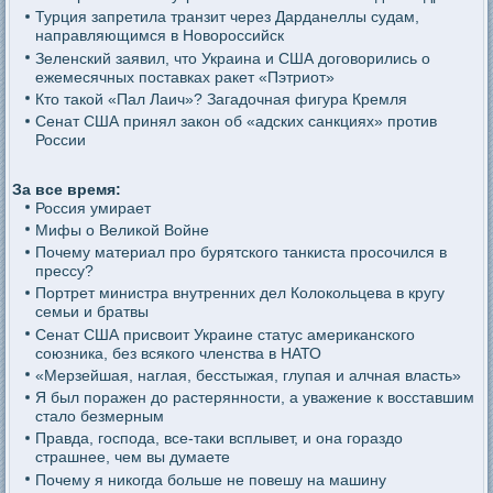
Турция запретила транзит через Дарданеллы судам,
направляющимся в Новороссийск
Зеленский заявил, что Украина и США договорились о
ежемесячных поставках ракет «Пэтриот»
Кто такой «Пал Лаич»? Загадочная фигура Кремля
Сенат США принял закон об «адских санкциях» против
России
За все время:
Россия умирает
Мифы о Великой Войне
Почему материал про бурятского танкиста просочился в
прессу?
Портрет министра внутренних дел Колокольцева в кругу
семьи и братвы
Сенат США присвоит Украине статус американского
союзника, без всякого членства в НАТО
«Мерзейшая, наглая, бесстыжая, глупая и алчная власть»
Я был поражен до растерянности, а уважение к восставшим
стало безмерным
Правда, господа, все-таки всплывет, и она гораздо
страшнее, чем вы думаете
Почему я никогда больше не повешу на машину