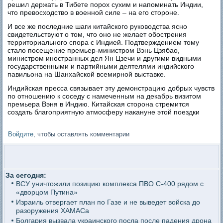
решил держать в Тибете порох сухим и напоминать Индии,
что превосходство в военной силе – на его стороне.
И все же последние шаги китайского руководства ясно
свидетельствуют о том, что оно не желает обострения
территориального спора с Индией. Подтверждением тому
стало посещение премьер-министром Вэнь Цзябао,
министром иностранных дел Ян Цзечи и другими видными
государственными и партийными деятелями индийского
павильона на Шанхайской всемирной выставке.
Индийская пресса связывает эту демонстрацию добрых чувств
по отношению к соседу с намеченным на декабрь визитом
премьера Вэня в Индию. Китайская сторона стремится
создать благоприятную атмосферу накануне этой поездки
Войдите
, чтобы оставлять комментарии
За сегодня:
ВСУ уничтожили позицию комплекса ПВО С-400 рядом с
«дворцом Путина»
Израиль отвергает план по Газе и не выведет войска до
разоружения ХАМАСа
Болгария вызвала украинского посла после падения дрона