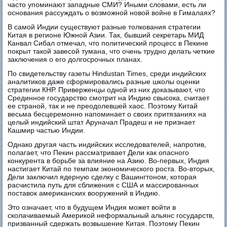
часто упоминают западные СМИ? Иными словами, есть ли
основания рассуждать о возможной новой войне в Гималаях?
В самой Индии существуют разные толкования стратегии
Китая в регионе Южной Азии. Так, бывший секретарь МИД
Канвал Сибал отмечал, что политический процесс в Пекине
покрыт такой завесой тумана, что очень трудно делать четкие
заключения о его долгосрочных планах.
По свидетельству газеты Hindustan Times, среди индийских
аналитиков даже сформировались разные школы оценки
стратегии КНР. Приверженцы одной из них доказывают, что
Срединное государство смотрит на Индию свысока, считает
ее страной, так и не преодолевшей хаос. Поэтому Китай
весьма бесцеремонно напоминает о своих притязаниях на
целый индийский штат Аруначал Прадеш и не признает
Кашмир частью Индии.
Однако другая часть индийских исследователей, напротив,
полагает, что Пекин рассматривает Дели как опасного
конкурента в борьбе за влияние на Азию. Во-первых, Индия
настигает Китай по темпам экономического роста. Во-вторых,
Дели заключил ядерную сделку с Вашингтоном, которая
расчистила путь для сближения с США и массированных
поставок американских вооружений в Индию.
Это означает, что в будущем Индия может войти в
сколачиваемый Америкой неформальный альянс государств,
призванный сдержать возвышение Китая. Поэтому Пекин