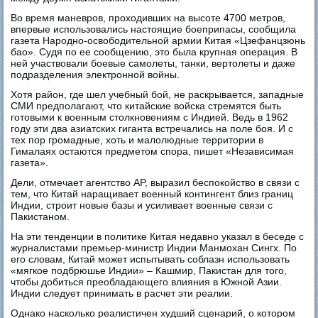
Во время маневров, проходивших на высоте 4700 метров,
впервые использовались настоящие боеприпасы, сообщила
газета Народно-освободительной армии Китая «Цзефанцзюнь
бао». Судя по ее сообщению, это была крупная операция. В
ней участвовали боевые самолеты, танки, вертолеты и даже
подразделения электронной войны.
Хотя район, где шел учебный бой, не раскрывается, западные
СМИ предполагают, что китайские войска стремятся быть
готовыми к военным столкновениям с Индией. Ведь в 1962
году эти два азиатских гиганта встречались на поле боя. И с
тех пор громадные, хоть и малолюдные территории в
Гималаях остаются предметом спора, пишет «Независимая
газета».
Дели, отмечает агентство AP, выразил беспокойство в связи с
тем, что Китай наращивает военный контингент близ границ
Индии, строит новые базы и усиливает военные связи с
Пакистаном.
На эти тенденции в политике Китая недавно указал в беседе с
журналистами премьер-министр Индии Манмохан Сингх. По
его словам, Китай может испытывать соблазн использовать
«мягкое подбрюшье Индии» – Кашмир, Пакистан для того,
чтобы добиться преобладающего влияния в Южной Азии.
Индии следует принимать в расчет эти реалии.
Однако насколько реалистичен худший сценарий, о котором