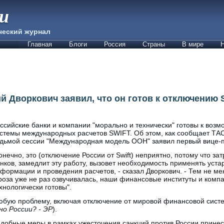
ии
ческий журнал
Главная
Блоги
Россия
Страны
В мире
Н
й Дворкович заявил, что он готов к отключению 
ссийские банки и компании "морально и технически" готовы к воз
стемы международных расчетов SWIFT. Об этом, как сообщает ТА
дьмой сессии "Международная модель ООН" заявил первый вице-п
онечно, это (отключение России от Swift) неприятно, потому что за
нков, замедлит эту работу, вызовет необходимость применять уст
формации и проведения расчетов, - сказал Дворкович. - Тем не мене
роза уже не раз озвучивалась, наши финансовые институты и комп
хнологически готовы".
юбую проблему, включая отключение от мировой финансовой систе
о России? - ЭР
).
одобные меры в рамках ужесточения санкций против России принес