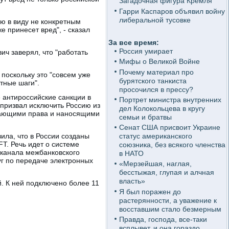
Загадочная фигура Кремля
Гарри Каспаров объявил войну
либеральной тусовке
ю в виду не конкретным
 принесет вред", - сказал
За все время:
Россия умирает
ич заверял, что "работать
Мифы о Великой Войне
Почему материал про
 поскольку это "совсем уже
бурятского танкиста
етные шаги".
просочился в прессу?
 антироссийские санкции в
Портрет министра внутренних
 призвал исключить Россию из
дел Колокольцева в кругу
шающими права и наносящими
семьи и братвы
Сенат США присвоит Украине
ила, что в России созданы
статус американского
T. Речь идет о системе
союзника, без всякого членства
 канала межбанковского
в НАТО
г по передаче электронных
«Мерзейшая, наглая,
бесстыжая, глупая и алчная
власть»
 К ней подключено более 11
Я был поражен до
растерянности, а уважение к
восставшим стало безмерным
Правда, господа, все-таки
всплывет, и она гораздо