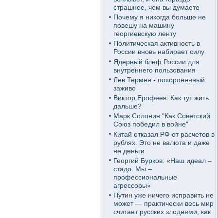
страшнее, чем вы думаете
Почему я никогда больше не
повешу на машину
георгиевскую ленту
Политическая активность в
России вновь набирает силу
Ядерный блеф России для
внутреннего пользования
Лев Термен - похороненный
заживо
Виктор Ерофеев: Как тут жить
дальше?
Марк Солонин "Как Советский
Союз победил в войне"
Китай отказал РФ от расчетов в
рублях. Это не валюта и даже
не деньги
Георгий Бурков: «Наш идеал –
стадо. Мы –
профессиональные
агрессоры»
Путин уже ничего исправить не
может — практически весь мир
считает русских злодеями, как