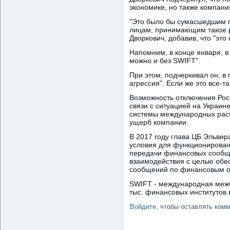
экономике, но также компани
"Это было бы сумасшедшим по
лицам, принимающим такое ре
Дворкович, добавив, что "это
Напомним, в конце января, в
можно и без SWIFT".
При этом, подчеркивал он, в 
агрессия". Если же это все-т
Возможность отключения Росс
связи с ситуацией на Украин
системы международных рас
ущерб компании.
В 2017 году глава ЦБ Эльвир
условия для функционировани
передачи финансовых сообще
взаимодействия с целью обе
сообщений по финансовым 
SWIFT - международная межб
тыс. финансовых институтов 
Войдите
, чтобы оставлять ком