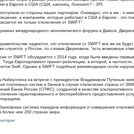
ям в Европе и США (
США, наконец, догниет? - ЭР
).
ступком со стороны наших партнеров. Очевидно, что и им - я име
шение, а компаниям, которые работают в США и Европе - это тоже
 касается не только отключения от SWIFT".
 рамках международного экономического форума в Давосе, Дворков
правительстве надеются, что отключения от SWIFT все же не будет,
аки случится, у России, по словам Дворковича, "есть возможные отв
ии от SWIFT обсуждается с 2014 года, когда были введены первые
е. Тогда Европарламент принял резолюцию, в которой, в частности,
четов Swift. Однако в SWIFT подобные рекомендации сочли нару
а Набиуллина на встрече с президентом Владимиром Путиным заяв
я платежных систем и банков в случае отключения страны от SWIF
ний Банка России (СПФС), созданной в качестве альтернативного
спечения гарантированного и бесперебойного предоставления услу
операциям.
анковская система передачи информации и совершения платежей.
в более чем 200 странах мира.
ментарии