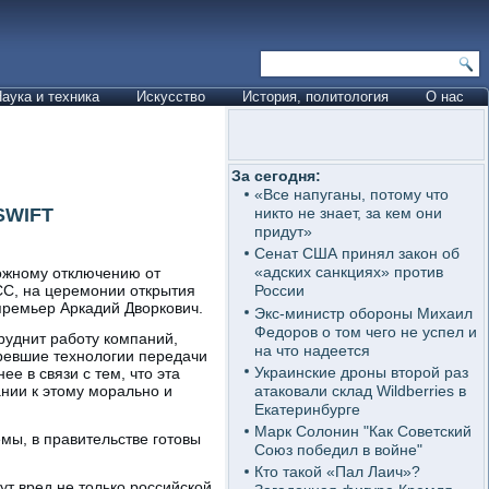
аука и техника
Искусство
История, политология
О нас
За сегодня:
«Все напуганы, потому что
SWIFT
никто не знает, за кем они
придут»
Сенат США принял закон об
«адских санкциях» против
можному отключению от
СС, на церемонии открытия
России
ремьер Аркадий Дворкович.
Экс-министр обороны Михаил
Федоров о том чего не успел и
труднит работу компаний,
на что надеется
аревшие технологии передачи
Украинские дроны второй раз
е в связи с тем, что эта
атаковали склад Wildberries в
ании к этому морально и
Екатеринбурге
Марк Солонин "Как Советский
мы, в правительстве готовы
Союз победил в войне"
Кто такой «Пал Лаич»?
ут вред не только российской