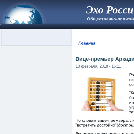
Эхо Росс
Общественно-полити
Главная
Вы здесь
Вице-премьер Аркади
13 февраля, 2018 - 16:11
Ро
си
се
"К
ба
ин
уг
те
По словам вице-премьера, л
"встретить достойно"(
достойн
Дворкович подчеркнул, что п