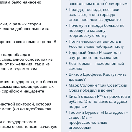
мникам было нанесено
восставшим стало безмерным
Правда, господа, все-таки
всплывет, и она гораздо
страшнее, чем вы думаете
ссии, с разных сторон
Почему я никогда больше не
и ехали добровольно и за
повешу на машину
георгиевскую ленту
Политическая активность в
арство в свои темные дела. В
России вновь набирает силу
Ядерный блеф России для
е надо обладать
внутреннего пользования
 смешанной основе, как из
Лев Термен - похороненный
и от их желания, так и из
заживо
военным ведомством
Виктор Ерофеев: Как тут жить
дальше?
яется государство, и в боевых
Марк Солонин "Как Советский
из самых квалифицированных
Союз победил в войне"
о сирийском инциденте
Китай отказал РФ от расчетов в
рублях. Это не валюта и даже
 частной конторой, которая
не деньги
имени (
но по требованию
Георгий Бурков: «Наш идеал –
стадо. Мы –
я с государством о
профессиональные
ником очень тонкая, зачастую
агрессоры»