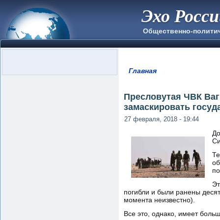
Эхо Росс
Общественно-полити
Главная
Вы здесь
Пресловутая ЧВК Ваг
замаскировать госуд
27 февраля, 2018 - 19:44
До
Си
Те
об
по
Эт
погибли и были ранены десят
момента неизвестно).
Все это, однако, имеет боль