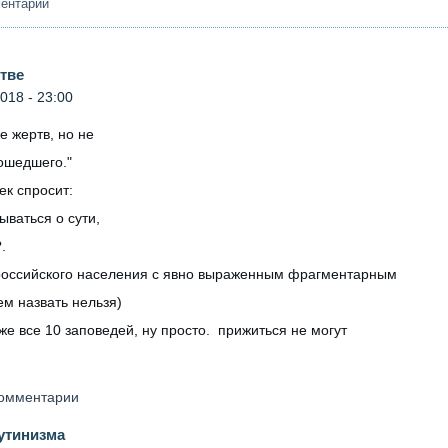
ментарии
стве
018 - 23:00
ве жертв, но не
ошедшего."
к спросит:
мываться о сути,
.
 российского населения с явно выраженным фрагментарным
 назвать нельзя)
кже все 10 заповедей, ну просто. прижиться не могут
 комментарии
утинизма