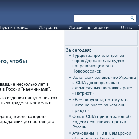
аука и техника
Искусство
История, политология
О нас
За сегодня:
Турция запретила транзит
го, чтобы
через Дарданеллы судам,
направляющимся в
Новороссийск
Зеленский заявил, что Украина
и США договорились о
вавшие несколько лет в
ежемесячных поставках ракет
я в России "наемниками".
«Пэтриот»
лю издания пишут о них как
«Все напуганы, потому что
ать за тридевять земель в
никто не знает, за кем они
придут»
Сенат США принял закон об
ента, в ходе которого
острадавших до настоящего
«адских санкциях» против
России
Атакованы НПЗ в Самарской
области и на Кубани