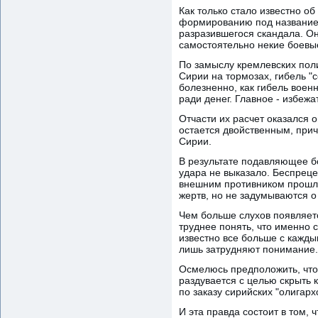
Как только стало известно о
формированию под названием
разразившегося скандала. О
самостоятельно некие боевы
По замыслу кремлевских поли
Сирии на тормозах, гибель "
болезненно, как гибель воен
ради денег. Главное - избеж
Отчасти их расчет оказался 
остается двойственным, приче
Сирии.
В результате подавляющее бо
удара не выказало. Беспреце
внешним противником прошло 
жертв, но не задумываются о
Чем больше слухов появляетс
труднее понять, что именно 
известно все больше с кажды
лишь затрудняют понимание.
Осмелюсь предположить, что 
раздувается с целью скрыть 
по заказу сирийских "олигарх
И эта правда состоит в том, 