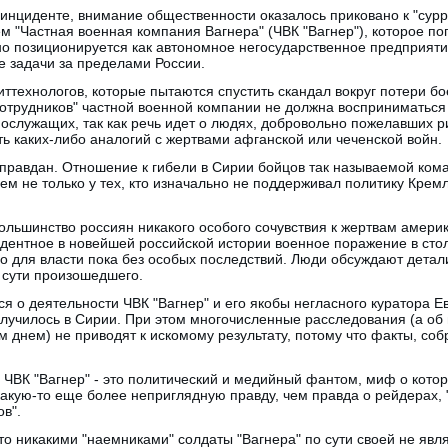
б инциденте, внимание общественности оказалось приковано к "сур
 "Частная военная компания Вагнера" (ЧВК "Вагнер"), которое по
но позиционируется как автономное негосударственное предприя
е задачи за пределами России.
ттехнологов, которые пытаются спустить скандал вокруг потери б
сотрудников" частной военной компании не должна восприниматься
нослужащих, так как речь идет о людях, добровольно пожелавших 
ать каких-либо аналогий с жертвами афганской или чеченской войн.
оправдан. Отношение к гибели в Сирии бойцов так называемой ком
м не только у тех, кто изначально не поддерживал политику Кремля
льшинство россиян никакого особого сочувствия к жертвам амери
дентное в новейшей российской истории военное поражение в сто
для власти пока без особых последствий. Люди обсуждают детали
 сути произошедшего.
я о деятельности ЧВК "Вагнер" и его якобы негласного куратора Е
случилось в Сирии. При этом многочисленные расследования (а об
м днем) не приводят к искомому результату, потому что факты, со
ЧВК "Вагнер" - это политический и медийный фантом, миф о кото
какую-то еще более неприглядную правду, чем правда о рейдерах,
ов".
что никакими "наемниками" солдаты "Вагнера" по сути своей не явля