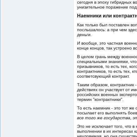
сегодня в эпоху гибридных 
унизительное поражение под
Наемники или контракт
Как только был поставлен воп
послышалось: а при чем здес
деньги.
И вообще, это частная военн
конце концов, так устроено в
В целом грань между военно
специальными знаниями, чтоб
призывников, то есть тех, ко
контрактников, то есть тех,
соответсвующий контракт.
Таким образом, контрактник -
действиях он участвует от и
российских военных эксперто
термин "контрактники".
То есть наемник - это тот же
посылает его выполнять боев
все того же государства, э
Это не исключает того, что 
выполнении в их интересах к
неуловимая, но она существуе