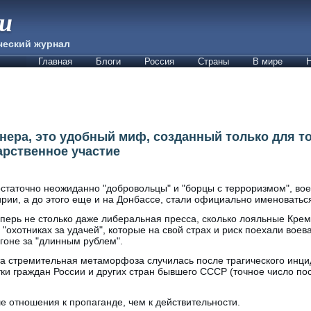
ии
ческий журнал
Главная
Блоги
Россия
Страны
В мире
Н
нера, это удобный миф, созданный только для то
арственное участие
статочно неожиданно "добровольцы" и "борцы с терроризмом", вое
рии, а до этого еще и на Донбассе, стали официально именоватьс
перь не столько даже либеральная пресса, сколько лояльные Крем
 "охотниках за удачей", которые на свой страх и риск поехали воев
гоне за "длинным рублем".
а стремительная метаморфоза случилась после трагического инцид
ки граждан России и других стран бывшего СССР (точное число п
ше отношения к пропаганде, чем к действительности.