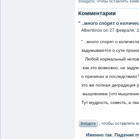
Войдите
, чтобы оставлять ком
Комментарии
" ..много спорят о количе
Аlberttinov
on 27 февраля, 2
" ..много спорят о количест
задумываются о сути произ
Любой нормальный челове
-как это возможно, не заду
о причинах и последствиях?
это же полная деградация
мышлением (что мышлением
Тут мудрость, совесть, а та
, чтобы оставлять
Войдите
Именно так. Падение п