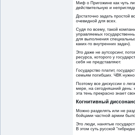
Миф о Пригожине как чуть л
действительную и неприглядн
Достаточно задать простой в
очевидной для всех.
Судя по всему, такой компан
управляемых государственны
для выполнения специальных
каких-то внутренних задач).
Это даже не аутсорсинг, пот
ресурса, которого у государс
себя не представляют.
Государство платит, государс
семьям погибших. ЧВК нужно 
Поэтому все дискуссии о ле
мере, на сегодняшний день: н
эта тень прекрасно знает сво
Когнитивный диссонан
Можно разделять или не разд
бойцами частной армии было
Это люди, нанятые государст
В этом суть русской "гибридн