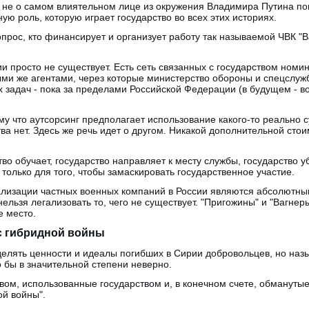
и не о самом влиятельном лице из окружения Владимира Путина по
ую роль, которую играет государство во всех этих историях.
опрос, кто финансирует и организует работу так называемой ЧВК "В
ии просто не существует. Есть сеть связанных с государством ном
ми же агентами, через которые министерство обороны и спецслуж
 задач - пока за пределами Российской Федерации (в будущем - в
ому что аутсорсинг предполагает использование какого-то реально
тва нет. Здесь же речь идет о другом. Никакой дополнительной стои
тво обучает, государство направляет к месту службы, государство 
только для того, чтобы замаскировать государственное участие.
гализации частных военных компаний в России являются абсолютны
ельзя легализовать то, чего не существует. "Пригожины" и "Вагнеры"
е место.
с гибридной войны
елять ценности и идеалы погибших в Сирии добровольцев, но назы
 бы в значительной степени неверно.
вом, использованные государством и, в конечном счете, обмануты
ой войны".