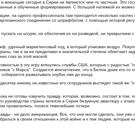
и воюющие сегодня в Сирии не являются чем-то частным. Это гос
ранные и обученные формирования. С большой натяжкой их можно 
ии, на одного профессионала там приходится несколько наспех 
партизанского соединения со штрафбатом, с помощью которой рег
пускать на штурм, не обеспечив их ни разведкой, ни прикрытием с 
миф, удачный маркетинговый ход, в который упакован воздух. Покуп
раны, так и за ее пределами в значительной степени облегчает зад
них глаз за этой маской.
отовностью в эту игру втянулись службы США, которые с радостью "
иков "с Марса". Создается впечатление, что в Белом доме кто-то 
е собирается разматывать клубок лжи до конца.
десятка никому не известных его сотрудников выглядят такой же "о
ока не готовы озвучить правду, которая, возможно, состоит в том, 
о руководства страны затеяли в Сирии безумную авантюру с атак
ком провалились, понеся тяжелейшие потери.
авды - не дело американцев. Все, что они могли сделать, они уже 
раться в своем отношении к этой войне и к тем людям, которые на