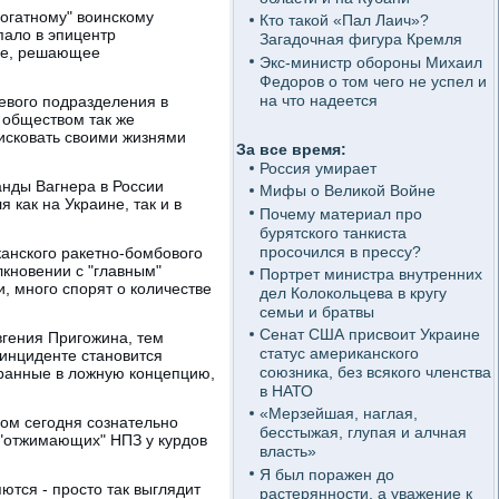
рогатному" воинскому
Кто такой «Пал Лаич»?
пало в эпицентр
Загадочная фигура Кремля
тие, решающее
Экс-министр обороны Михаил
Федоров о том чего не успел и
на что надеется
оевого подразделения в
 обществом так же
рисковать своими жизнями
За все время:
Россия умирает
анды Вагнера в России
Мифы о Великой Войне
 как на Украине, так и в
Почему материал про
бурятского танкиста
просочился в прессу?
канского ракетно-бомбового
лкновении с "главным"
Портрет министра внутренних
, много спорят о количестве
дел Колокольцева в кругу
семьи и братвы
Сенат США присвоит Украине
вгения Пригожина, тем
статус американского
 инциденте становится
союзника, без всякого членства
бранные в ложную концепцию,
в НАТО
«Мерзейшая, наглая,
ром сегодня сознательно
бесстыжая, глупая и алчная
 "отжимающих" НПЗ у курдов
власть»
Я был поражен до
ются - просто так выглядит
растерянности, а уважение к