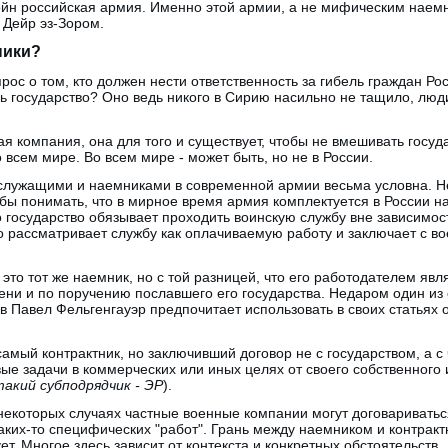
войн российская армия. Именно этой армии, а не мифическим нае
 Дейр эз-Зором.
ники?
рос о том, кто должен нести ответственность за гибель граждан Ро
ь государство? Оно ведь никого в Сирию насильно не тащило, люд
ая компания, она для того и существует, чтобы не вмешивать госуд
о всем мире. Во всем мире - может быть, но не в России.
служащими и наемниками в современной армии весьма условна. Н
ы понимать, что в мирное время армия комплектуется в России на
го государство обязывает проходить воинскую службу вне зависимост
 кто рассматривает службу как оплачиваемую работу и заключает с 
 это тот же наемник, но с той разницей, что его работодателем явл
мени и по поручению пославшего его государства. Недаром один 
в Павел Фельгенгауэр предпочитает использовать в своих статьях 
 самый контрактник, но заключивший договор не с государством, а с
ые задачи в коммерческих или иных целях от своего собственного 
такий субподрядчик - ЭР
).
в некоторых случаях частные военные компании могут договариватьс
аких-то специфических "работ". Грань между наемником и контракт
т. Многое здесь зависит от контекста и конкретных обстоятельств.