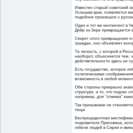
Известен старый советский а
Услышав крик, появляется мест
подобное произошло с русск
Один и тот же контингент в 
Дейр эз-Зоре превращается 
Секрет этого превращения оч
граждан, оно объявляет конт
Та легкость, с которой в Ро
наоборот, объясняется тем, ч
действительности здесь не су
Есть государство, которое л
политическими соображениям
возможность в любой момент
Обе стороны прекрасно знают
структуре, и то, что подчас 
например, для "отжима" каких
Так призывники не становятс
тещи.
Беспрецедентная мистификац
покровителя Пригожина, кото
гибели людей в Сирии и вмеш