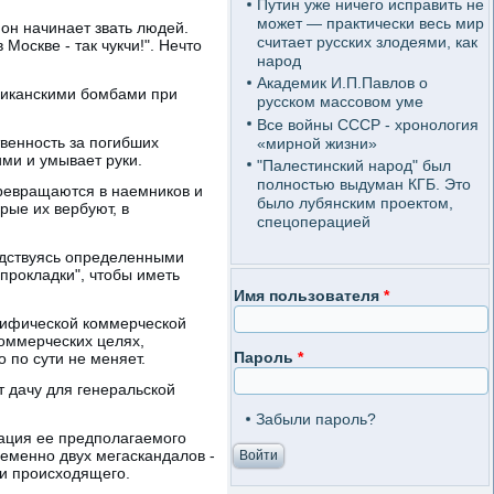
Путин уже ничего исправить не
может — практически весь мир
 он начинает звать людей.
считает русских злодеями, как
 Москве - так чукчи!". Нечто
народ
Академик И.П.Павлов о
ериканскими бомбами при
русском массовом уме
Все войны СССР - хронология
твенность за погибших
«мирной жизни»
ми и умывает руки.
"Палестинский народ" был
полностью выдуман КГБ. Это
 превращаются в наемников и
было лубянским проектом,
рые их вербуют, в
спецоперацией
водствуясь определенными
прокладки", чтобы иметь
Имя пользователя
*
 мифической коммерческой
коммерческих целях,
Пароль
*
о по сути не меняет.
т дачу для генеральской
Забыли пароль?
ация ее предполагаемого
еменно двух мегаскандалов -
ти происходящего.