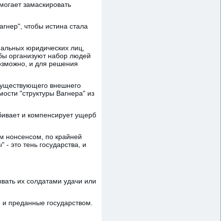
могает замаскировать
агнер", чтобы истина стала
инальных юридических лиц,
бы организуют набор людей
озможно, и для решения
 существующего внешнего
мости "структуры Вагнера" из
убивает и компенсирует ущерб
м нонсенсом, по крайней
 - это тень государства, и
вать их солдатами удачи или
е и преданные государством.