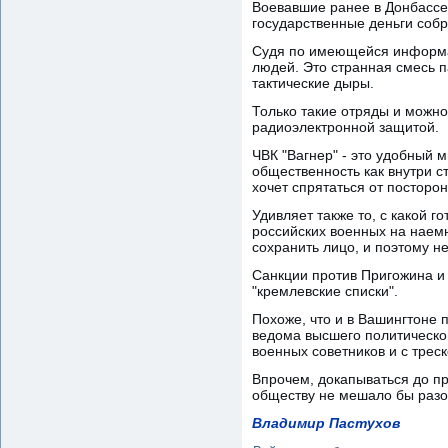
Воевавшие ранее в Донбассе 
государственные деньги соб
Судя по имеющейся информац
людей. Это странная смесь 
тактические дыры.
Только такие отряды и можно 
радиоэлектронной защитой.
ЧВК "Вагнер" - это удобный 
общественность как внутри ст
хочет спрятаться от посторон
Удивляет также то, с какой г
российских военных на наемн
сохранить лицо, и поэтому н
Санкции против Пригожина и 
"кремлевские списки".
Похоже, что и в Вашингтоне п
ведома высшего политическог
военных советников и с трес
Впрочем, докапываться до пр
обществу не мешало бы разоб
Владимир Пастухов