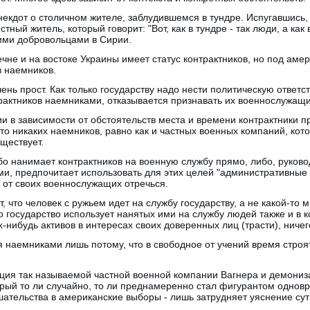
некдот о столичном жителе, заблудившемся в тундре. Испугавшись,
ный житель, который говорит: "Вот, как в тундре - так люди, а как в
ими добровольцами в Сирии.
Чечне и на востоке Украины имеет статус контрактников, но под ам
в наемников.
ень прост. Как только государству надо нести политическую ответс
рактников наемниками, отказывается признавать их военнослужащи
ссии в зависимости от обстоятельств места и времени контрактники
то никаких наемников, равно как и частных военных компаний, кото
ществует.
ибо нанимает контрактников на военную службу прямо, либо, руко
и, предпочитает использовать для этих целей "административные 
 от своих военнослужащих отречься.
, что человек с ружьем идет на службу государству, а не какой-то
это государство использует нанятых ими на службу людей также и в 
-нибудь активов в интересах своих доверенных лиц (трасти), ничег
я наемниками лишь потому, что в свободное от учений время строя
ия так называемой частной военной компании Вагнера и демониз
рый то ли случайно, то ли преднамеренно стал фигурантом одновр
ательства в американские выборы - лишь затрудняет уяснение су