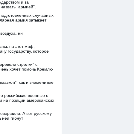
ударством и за
назвать "армией".
подготовленных случайных
улярная армия затыкает
воздуха, ни
аясь на этот миф,
ачу государству, которое
перевели стрелки" с
очень хочет помочь Кремлю
тмазкой", как и знаменитые
что российские военные с
ой на позиции американских
совершили. А вот русскому
 ней гибнут.