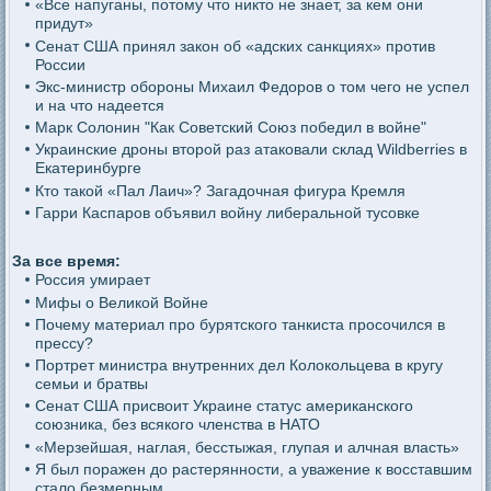
«Все напуганы, потому что никто не знает, за кем они
придут»
Сенат США принял закон об «адских санкциях» против
России
Экс-министр обороны Михаил Федоров о том чего не успел
и на что надеется
Марк Солонин "Как Советский Союз победил в войне"
Украинские дроны второй раз атаковали склад Wildberries в
Екатеринбурге
Кто такой «Пал Лаич»? Загадочная фигура Кремля
Гарри Каспаров объявил войну либеральной тусовке
За все время:
Россия умирает
Мифы о Великой Войне
Почему материал про бурятского танкиста просочился в
прессу?
Портрет министра внутренних дел Колокольцева в кругу
семьи и братвы
Сенат США присвоит Украине статус американского
союзника, без всякого членства в НАТО
«Мерзейшая, наглая, бесстыжая, глупая и алчная власть»
Я был поражен до растерянности, а уважение к восставшим
стало безмерным