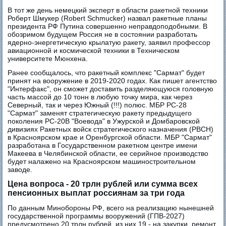
В тот же день немецкий эксперт в области ракетной техники
Роберт Шмукер (Robert Schmucker) назвал ракетные планы
президента РФ Путина совершенно неправдоподобными. В
обозримом будущем Россия не в состоянии разработать
ядерно-энергетическую крылатую ракету, заявил профессор
авиационной и космической техники в Техническом
университете Мюнхена.
Ранее сообщалось, что ракетный комплекс "Сармат" будет
принят на вооружение в 2019-2020 годах. Как пишет агентство
"Интерфакс", он сможет доставить разделяющуюся головную
часть массой до 10 тонн в любую точку мира, как через
Северный, так и через Южный (!!!) полюс. МБР РС-28
"Сармат" заменят стратегическую ракету предыдущего
поколения РС-20В "Воевода" в Ужурской и Домбаровской
дивизиях Ракетных войск стратегического назначения (РВСН)
в Красноярском крае и Оренбургской области. МБР "Сармат"
разработана в Государственном ракетном центре имени
Макеева в Челябинской области, ее серийное производство
будет налажено на Красноярском машиностроительном
заводе.
Цена вопроса - 20 трлн рублей или сумма всех
пенсионных выплат россиянам за три года
По данным Минобороны РФ, всего на реализацию нынешней
государственной программы вооружений (ГПВ-2027)
предусмотрено 20 трлн рублей, из них 19 - на закупки, ремонт