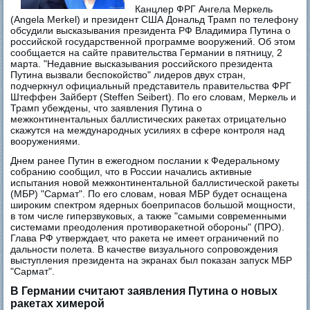
Канцлер ФРГ Ангела Меркель
(Angela Merkel) и президент США Дональд Трамп по телефону
обсудили высказывания президента РФ Владимира Путина о
российской государственной программе вооружений. Об этом
сообщается на сайте правительства Германии в пятницу, 2
марта. "Недавние высказывания российского президента
Путина вызвали беспокойство" лидеров двух стран,
подчеркнул официальный представитель правительства ФРГ
Штеффен Зайберт (Steffen Seibert). По его словам, Меркель и
Трамп убеждены, что заявления Путина о
межконтинентальных баллистических ракетах отрицательно
скажутся на международных усилиях в сфере контроля над
вооружениями.
Днем ранее Путин в ежегодном послании к Федеральному
собранию сообщил, что в России начались активные
испытания новой межконтинентальной баллистической ракеты
(МБР) "Сармат". По его словам, новая МБР будет оснащена
широким спектром ядерных боеприпасов большой мощности,
в том числе гиперзвуковых, а также "самыми современными
системами преодоления противоракетной обороны" (ПРО).
Глава РФ утверждает, что ракета не имеет ограничений по
дальности полета. В качестве визуального сопровождения
выступления президента на экранах был показан запуск МБР
"Сармат".
В Германии считают заявления Путина о новых
ракетах химерой