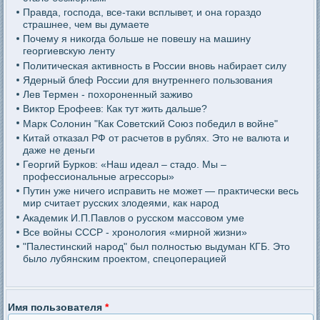
Правда, господа, все-таки всплывет, и она гораздо
страшнее, чем вы думаете
Почему я никогда больше не повешу на машину
георгиевскую ленту
Политическая активность в России вновь набирает силу
Ядерный блеф России для внутреннего пользования
Лев Термен - похороненный заживо
Виктор Ерофеев: Как тут жить дальше?
Марк Солонин "Как Советский Союз победил в войне"
Китай отказал РФ от расчетов в рублях. Это не валюта и
даже не деньги
Георгий Бурков: «Наш идеал – стадо. Мы –
профессиональные агрессоры»
Путин уже ничего исправить не может — практически весь
мир считает русских злодеями, как народ
Академик И.П.Павлов о русском массовом уме
Все войны СССР - хронология «мирной жизни»
"Палестинский народ" был полностью выдуман КГБ. Это
было лубянским проектом, спецоперацией
Имя пользователя
*